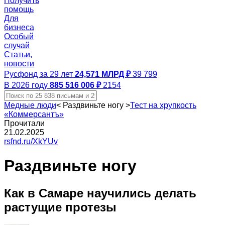
Получить
помощь
Для
бизнеса
Особый
случай
Статьи,
новости
Русфонд за 29 лет
24,571 МЛРД ₽
39 799
В 2026 году
885 516 006 ₽
2154
Медные люди
<
Раздвиньте ногу
>
Тест на хрупкость
«Коммерсантъ»
Прочитали
21.02.2025
rsfnd.ru/XkYUv
Раздвиньте ногу
Как в Самаре научились делать
растущие протезы