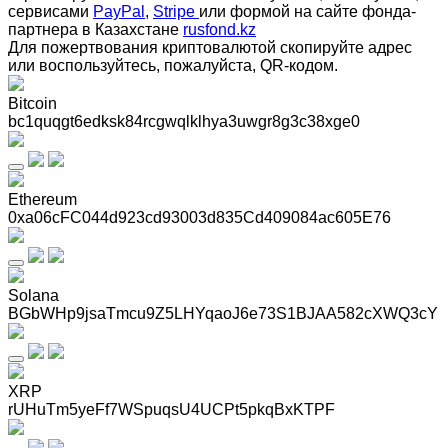
сервисами
PayPal
,
Stripe
или формой на сайте фонда-
партнера в Казахстане
rusfond.kz
Для пожертвования криптовалютой скопируйте адрес
или воспользуйтесь, пожалуйста, QR-кодом
.
Bitcoin
bc1quqgt6edksk84rcgwqlklhya3uwgr8g3c38xge0
Ethereum
0xa06cFC044d923cd93003d835Cd409084ac605E76
Solana
BGbWHp9jsaTmcu9Z5LHYqaoJ6e73S1BJAA582cXWQ3cY
XRP
rUHuTm5yeFf7WSpuqsU4UCPt5pkqBxKTPF