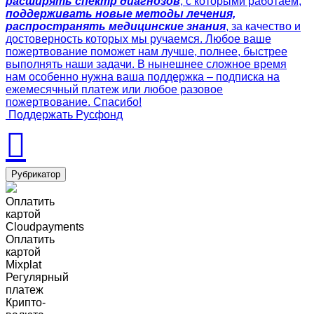
расширять спектр диагнозов
, с которыми работаем,
поддерживать новые методы лечения,
распространять медицинские знания
, за качество и
достоверность которых мы ручаемся. Любое ваше
пожертвование поможет нам лучше, полнее, быстрее
выполнять наши задачи. В нынешнее сложное время
нам особенно нужна ваша поддержка – подписка на
ежемесячный платеж или любое разовое
пожертвование. Спасибо!
Поддержать Русфонд
Рубрикатор
Оплатить
картой
Cloudpayments
Оплатить
картой
Mixplat
Регулярный
платеж
Крипто-