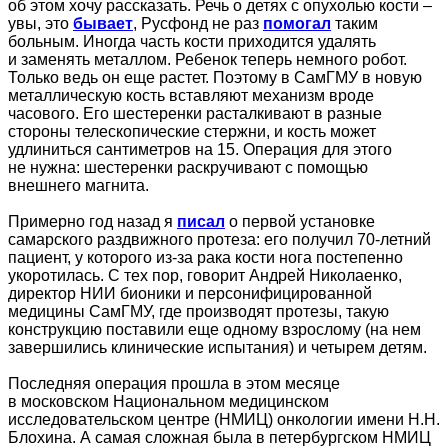
об этом хочу рассказать. Речь о детях с опухолью кости –
увы, это
бывает
, Русфонд не раз
помогал
таким
больным. Иногда часть кости приходится удалять
и заменять металлом. Ребенок теперь немного робот.
Только ведь он еще растет. Поэтому в СамГМУ в новую
металлическую кость вставляют механизм вроде
часового. Его шестеренки расталкивают в разные
стороны телескопические стержни, и кость может
удлиниться сантиметров на 15. Операция для этого
не нужна: шестеренки раскручивают с помощью
внешнего магнита.
Примерно год назад я
писал
о первой установке
самарского раздвижного протеза: его получил 70-летний
пациент, у которого из-за рака кости нога постепенно
укоротилась. С тех пор, говорит Андрей Николаенко,
директор НИИ бионики и персонифицированной
медицины СамГМУ, где производят протезы, такую
конструкцию поставили еще одному взрослому (на нем
завершились клинические испытания) и четырем детям.
Последняя операция прошла в этом месяце
в московском Национальном медицинском
исследовательском центре (НМИЦ) онкологии имени Н.Н.
Блохина. А самая сложная была в петербургском НМИЦ