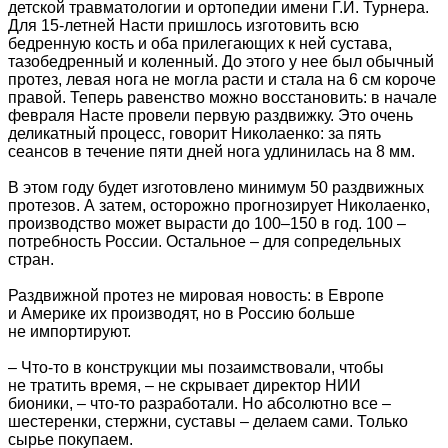
детской травматологии и ортопедии имени Г.И. Турнера.
Для 15-летней Насти пришлось изготовить всю
бедренную кость и оба прилегающих к ней сустава,
тазобедренный и коленный. До этого у нее был обычный
протез, левая нога не могла расти и стала на 6 см короче
правой. Теперь равенство можно восстановить: в начале
февраля Насте провели первую раздвижку. Это очень
деликатный процесс, говорит Николаенко: за пять
сеансов в течение пяти дней нога удлинилась на 8 мм.
В этом году будет изготовлено минимум 50 раздвижных
протезов. А затем, осторожно прогнозирует Николаенко,
производство может вырасти до 100–150 в год. 100 –
потребность России. Остальное – для сопредельных
стран.
Раздвижной протез не мировая новость: в Европе
и Америке их производят, но в Россию больше
не импортируют.
– Что-то в конструкции мы позаимствовали, чтобы
не тратить время, – не скрывает директор НИИ
бионики, – что-то разработали. Но абсолютно все –
шестеренки, стержни, суставы – делаем сами. Только
сырье покупаем.