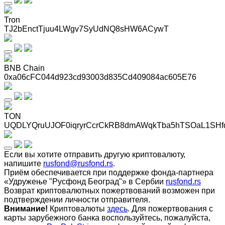
Tron
TJ2bEnctTjuu4LWgv7SyUdNQ8sHW6ACywT
BNB Chain
0xa06cFC044d923cd93003d835Cd409084ac605E76
TON
UQDLYQruUJOF0iqryrCcrCkRB8dmAWqkTba5hTSOaL1SHf
Если вы хотите отправить другую криптовалюту,
напишите
rusfond@rusfond.rs
.
Приём обеспечивается при поддержке фонда-партнера
«Удружење "Русфонд Београд"» в Сербии
rusfond.rs
Возврат криптовалютных пожертвований возможен при
подтверждении личности отправителя.
Внимание!
Криптовалюты
здесь
. Для пожертвования с
карты зарубежного банка воспользуйтесь, пожалуйста,