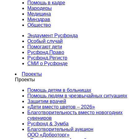
Помощь в кадре
Мародеры
Медицина
Минздрав
Общество
Эндаумент Русфонда
Особый случай
Помогают дети
Русфонд.Право
Русфонд.Регистр
СМИ о Русфонде
Проекты
Проекты
Помощь детям в больницах
Помощь людям в чрезвычайных ситуациях
Защитим врачей
«Дети вместо цветов – 2026»
Благотворительность вместо новогодних
сувениров
Русфонд & Зумба
Благотворительный аукцион
ООО «Доброторг»