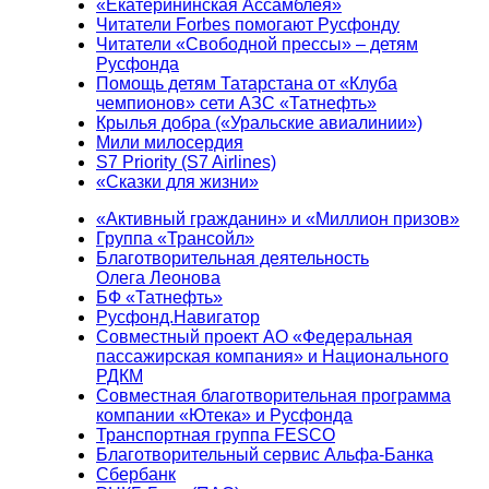
«Екатерининская Ассамблея»
Читатели Forbes помогают Русфонду
Читатели «Свободной прессы» – детям
Русфонда
Помощь детям Татарстана от «Клуба
чемпионов» сети АЗС «Татнефть»
Крылья добра («Уральские авиалинии»)
Мили милосердия
S7 Priority (S7 Airlines)
«Сказки для жизни»
«Активный гражданин» и «Миллион призов»
Группа «Трансойл»
Благотворительная деятельность
Олега Леонова
БФ «Татнефть»
Русфонд.Навигатор
Совместный проект АО «Федеральная
пассажирская компания» и Национального
РДКМ
Совместная благотворительная программа
компании «Ютека» и Русфонда
Транспортная группа FESCO
Благотворительный сервис Альфа-Банка
Сбербанк