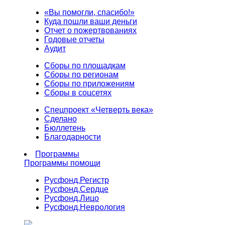
«Вы помогли, спасибо!»
Куда пошли ваши деньги
Отчет о пожертвованиях
Годовые отчеты
Аудит
Сборы по площадкам
Сборы по регионам
Сборы по приложениям
Сборы в соцсетях
Спецпроект «Четверть века»
Сделано
Бюллетень
Благодарности
Программы
Программы помощи
Русфонд.
Регистр
Русфонд.
Сердце
Русфонд.
Лицо
Русфонд.
Неврология