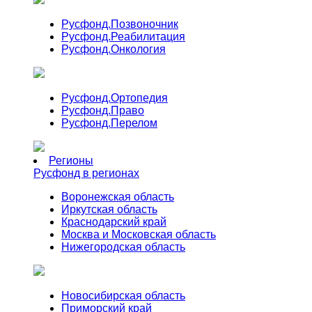
Русфонд.
Позвоночник
Русфонд.
Реабилитация
Русфонд.
Онкология
Русфонд.
Ортопедия
Русфонд.
Право
Русфонд.
Перелом
Регионы
Русфонд в регионах
Воронежская область
Иркутская область
Краснодарский край
Москва и Московская область
Нижегородская область
Новосибирская область
Приморский край