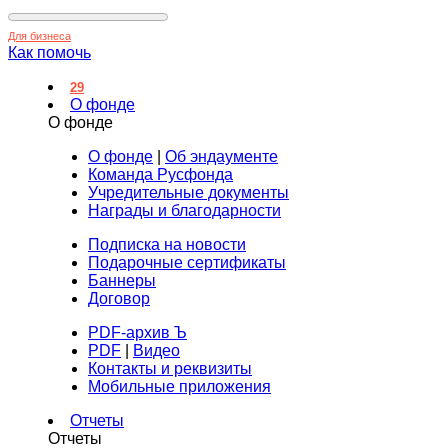
Для бизнеса
Как помочь
29
О фонде
О фонде
О фонде
|
Об эндаументе
Команда Русфонда
Учредительные документы
Награды и благодарности
Подписка на новости
Подарочные сертификаты
Баннеры
Договор
PDF-архив Ъ
PDF
|
Видео
Контакты и реквизиты
Мобильные приложения
Отчеты
Отчеты