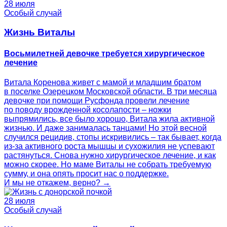
28 июля
Особый случай
Жизнь Виталы
Восьмилетней девочке требуется хирургическое
лечение
Витала Коренова живет с мамой и младшим братом
в поселке Озерецком Московской области. В три месяца
девочке при помощи Русфонда провели лечение
по поводу врожденной косолапости – ножки
выпрямились, все было хорошо, Витала жила активной
жизнью. И даже занималась танцами! Но этой весной
случился рецидив, стопы искривились – так бывает, когда
из-за активного роста мышцы и сухожилия не успевают
растянуться. Снова нужно хирургическое лечение, и как
можно скорее. Но маме Виталы не собрать требуемую
сумму, и она опять просит нас о поддержке.
И мы не откажем, верно? →
28 июля
Особый случай