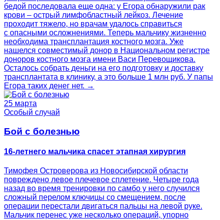
бедой последовала еще одна: у Егора обнаружили рак
крови – острый лимфобластный лейкоз. Лечение
проходит тяжело, но врачам удалось справиться
с опасными осложнениями. Теперь мальчику жизненно
необходима трансплантация костного мозга. Уже
нашелся совместимый донор в Национальном регистре
доноров костного мозга имени Васи Перевощикова.
Осталось собрать деньги на его подготовку и доставку
трансплантата в клинику, а это больше 1 млн руб. У папы
Егора таких денег нет. →
25 марта
Особый случай
Бой с болезнью
16-летнего мальчика спасет этапная хирургия
Тимофея Островерова из Новосибирской области
повреждено левое плечевое сплетение. Четыре года
назад во время тренировки по самбо у него случился
сложный перелом ключицы со смещением, после
операции перестали двигаться пальцы на левой руке.
Мальчик перенес уже несколько операций, упорно