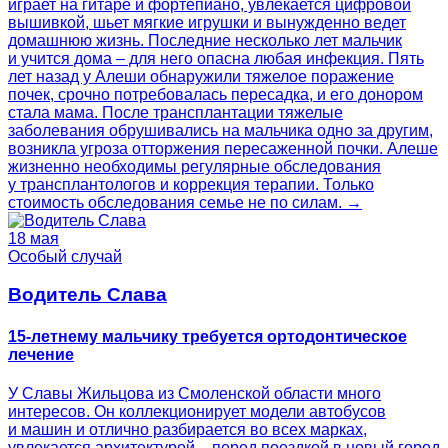
играет на гитаре и фортепиано, увлекается цифровой
вышивкой, шьет мягкие игрушки и вынужденно ведет
домашнюю жизнь. Последние несколько лет мальчик
и учится дома – для него опасна любая инфекция. Пять
лет назад у Алеши обнаружили тяжелое поражение
почек, срочно потребовалась пересадка, и его донором
стала мама. После трансплантации тяжелые
заболевания обрушивались на мальчика одно за другим,
возникла угроза отторжения пересаженной почки. Алеше
жизненно необходимы регулярные обследования
у трансплантологов и коррекция терапии. Только
стоимость обследования семье не по силам. →
18 мая
Особый случай
Водитель Слава
15-летнему мальчику требуется ортодонтическое
лечение
У Славы Жильцова из Смоленской области много
интересов. Он коллекционирует модели автобусов
и машин и отлично разбирается во всех марках,
увлекается архитектурой – перед поездкой в новый город