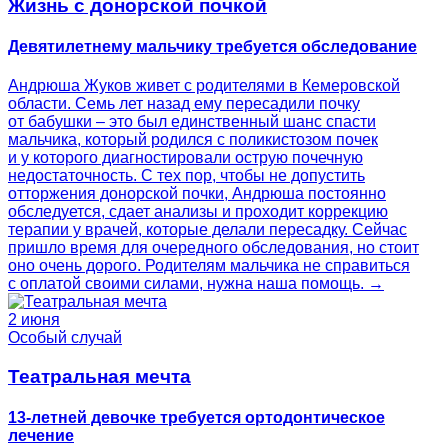
Жизнь с донорской почкой
Девятилетнему мальчику требуется обследование
Андрюша Жуков живет с родителями в Кемеровской
области. Семь лет назад ему пересадили почку
от бабушки – это был единственный шанс спасти
мальчика, который родился с поликистозом почек
и у которого диагностировали острую почечную
недостаточность. С тех пор, чтобы не допустить
отторжения донорской почки, Андрюша постоянно
обследуется, сдает анализы и проходит коррекцию
терапии у врачей, которые делали пересадку. Сейчас
пришло время для очередного обследования, но стоит
оно очень дорого. Родителям мальчика не справиться
с оплатой своими силами, нужна наша помощь. →
2 июня
Особый случай
Театральная мечта
13-летней девочке требуется ортодонтическое
лечение