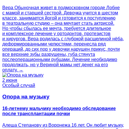
Вера Обыночная живет в подмосковном городе Лобне
с мамой и старшей сестрой. Девочка учится в шестом
классе, занимается йогой и готовится к поступлению
в театральную студию – она мечтает стать актрисой.
Но чтобы сбылась ее мечта, требуется длительное
и комплексное лечение у ортодонтов, протезистов
и хирургов. Вера родилась с глубокой расщелиной нёба,
деформированными челюстями, перенесла ряд
операций, до сих пор у девочки нарушен прикус, почти
все верхние зубы разрушены, губа стянута
послеоперационными рубцами. Лечение необходимо
продолжать, но у Вериной мамы нет денег на его
оплату. →
2 июня
Особый случай
Опора на музыку
16-летнему мальчику необходимо обследование
после трансплантации почки
Алеша Степанову из Воронежа 16 лет. Он любит музыку,