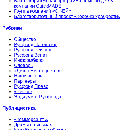
Благотворительная программа помощи детям
компании QuickMADE
Группа компаний «О’КЕЙ»
Благотворительный проект «Коробка храбрости»
Рубрики
Общество
Русфонд.Навигатор
Русфонд.Рейтинг
Русфонд.Зенит
Информбюро
Словарь
«Дети вместо цветов»
Наши авторы
Партнеры
Русфонд.Право
«Вести»
Эндаумент Русфонда
Публицистика
«Коммерсантъ»
Драмы в письмах
Катя Богунова и её дети