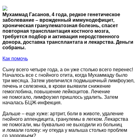
Мухаммад Гасанов, 4 года, редкое генетическое
заболевание – врожденный иммунодефицит,
хроническая гранулематозная болезнь, спасет
повторная трансплантация костного мозга,
требуется подбор и активация неродственного
донора, доставка трансплантата и лекарства. Деньги
собраны.
Как помочь
Сыну всего четыре года, а он уже столько всего перенес!
Началось все с гнойного отита, когда Мухаммаду было
три месяца. Затем увеличился подмышечный лимфоузел,
печень и селезенка, в крови выявили снижение
гемоглобина, повышение лейкоцитов. Лечение
не помогало, лимфоузел пришлось удалить. Затем
началась БЦЖ-инфекция.
Дальше – еще хуже: артрит, боли в животе, удаление
гнойного аппендицита, гранулемы в легком. Лекарства
не помогали, мы буквально не выходили из больниц
и ломали голову: ну откуда у малыша столько проблем
со здоровьем?