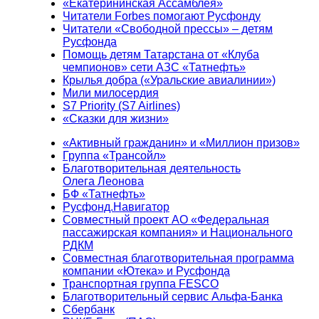
«Екатерининская Ассамблея»
Читатели Forbes помогают Русфонду
Читатели «Свободной прессы» – детям
Русфонда
Помощь детям Татарстана от «Клуба
чемпионов» сети АЗС «Татнефть»
Крылья добра («Уральские авиалинии»)
Мили милосердия
S7 Priority (S7 Airlines)
«Сказки для жизни»
«Активный гражданин» и «Миллион призов»
Группа «Трансойл»
Благотворительная деятельность
Олега Леонова
БФ «Татнефть»
Русфонд.Навигатор
Совместный проект АО «Федеральная
пассажирская компания» и Национального
РДКМ
Совместная благотворительная программа
компании «Ютека» и Русфонда
Транспортная группа FESCO
Благотворительный сервис Альфа-Банка
Сбербанк