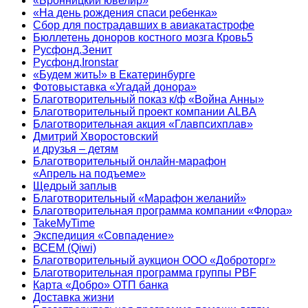
«Бронницкий ювелир»
«На день рождения спаси ребенка»
Сбор для пострадавших в авиакатастрофе
Бюллетень доноров костного мозга Кровь5
Русфонд.Зенит
Русфонд.Ironstar
«Будем жить!» в Екатеринбурге
Фотовыставка «Угадай донора»
Благотворительный показ к/ф «Война Анны»
Благотворительный проект компании ALBA
Благотворительная акция «Главпсихплав»
Дмитрий Хворостовский
и друзья – детям
Благотворительный онлайн‑марафон
«Апрель на подъеме»
Щедрый заплыв
Благотворительный «Марафон желаний»
Благотворительная программа компании «Флора»
TakeMyTime
Экспедиция «Совпадение»
ВСЕМ (Qiwi)
Благотворительный аукцион ООО «Доброторг»
Благотворительная программа группы PBF
Карта «Добро» ОТП банка
Доставка жизни