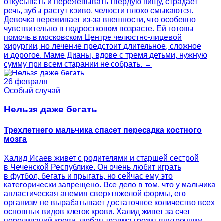
откусывать и пережевывать твердую пищу, страдает
речь, зубы растут криво, челюсти плохо смыкаются.
Девочка переживает из-за внешности, что особенно
чувствительно в подростковом возрасте. Ей готовы
помочь в московском Центре челюстно‑лицевой
хирургии, но лечение предстоит длительное, сложное
и дорогое. Маме Дианы, вдове с тремя детьми, нужную
сумму при всем старании не собрать. →
26 февраля
Особый случай
Нельзя даже бегать
Трехлетнего мальчика спасет пересадка костного
мозга
Халид Исаев живет с родителями и старшей сестрой
в Чеченской Республике. Он очень любит играть
в футбол, бегать и прыгать, но сейчас ему это
категорически запрещено. Все дело в том, что у мальчика
апластическая анемия сверхтяжелой формы, его
организм не вырабатывает достаточное количество всех
основных видов клеток крови. Халид живет за счет
переливаний крови, любая травма грозит внутренним