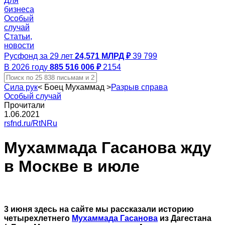
Для
бизнеса
Особый
случай
Статьи,
новости
Русфонд за 29 лет
24,571 МЛРД ₽
39 799
В 2026 году
885 516 006 ₽
2154
Сила рук
<
Боец Мухаммад
>
Разрыв справа
Особый случай
Прочитали
1.06.2021
rsfnd.ru/RtNRu
Мухаммада Гасанова жду
в Москве в июле
3 июня здесь на сайте мы рассказали историю
четырехлетнего
Мухаммада Гасанова
из Дагестана