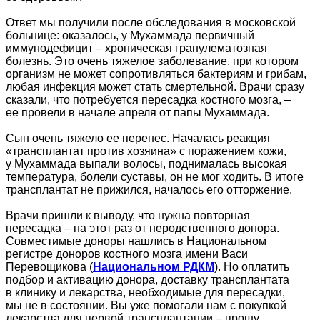
Ответ мы получили после обследования в московской
больнице: оказалось, у Мухаммада первичный
иммунодефицит – хроническая гранулематозная
болезнь. Это очень тяжелое заболевание, при котором
организм не может сопротивляться бактериям и грибам,
любая инфекция может стать смертельной. Врачи сразу
сказали, что потребуется пересадка костного мозга, –
ее провели в начале апреля от папы Мухаммада.
Сын очень тяжело ее перенес. Началась реакция
«трансплантат против хозяина» с поражением кожи,
у Мухаммада выпали волосы, поднималась высокая
температура, болели суставы, он не мог ходить. В итоге
трансплантат не прижился, началось его отторжение.
Врачи пришли к выводу, что нужна повторная
пересадка – на этот раз от неродственного донора.
Совместимые доноры нашлись в Национальном
регистре доноров костного мозга имени Васи
Перевощикова (
Национальном РДКМ
). Но оплатить
подбор и активацию донора, доставку трансплантата
в клинику и лекарства, необходимые для пересадки,
мы не в состоянии. Вы уже помогали нам с покупкой
лекарства для первой трансплантации – прошу,