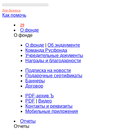
Для бизнеса
Как помочь
29
О фонде
О фонде
О фонде
|
Об эндаументе
Команда Русфонда
Учредительные документы
Награды и благодарности
Подписка на новости
Подарочные сертификаты
Баннеры
Договор
PDF-архив Ъ
PDF
|
Видео
Контакты и реквизиты
Мобильные приложения
Отчеты
Отчеты