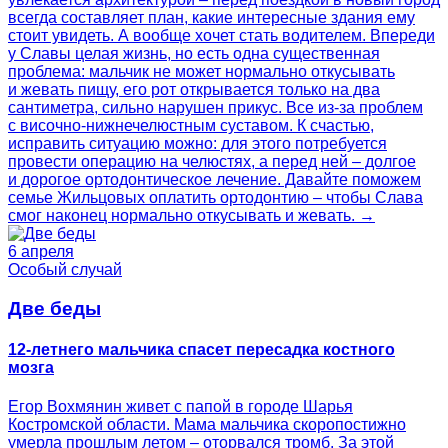
всегда составляет план, какие интересные здания ему
стоит увидеть. А вообще хочет стать водителем. Впереди
у Славы целая жизнь, но есть одна существенная
проблема: мальчик не может нормально откусывать
и жевать пищу, его рот открывается только на два
сантиметра, сильно нарушен прикус. Все из-за проблем
с височно-нижнечелюстным суставом. К счастью,
исправить ситуацию можно: для этого потребуется
провести операцию на челюстях, а перед ней – долгое
и дорогое ортодонтическое лечение. Давайте поможем
семье Жильцовых оплатить ортодонтию – чтобы Слава
смог наконец нормально откусывать и жевать. →
6 апреля
Особый случай
Две беды
12-летнего мальчика спасет пересадка костного
мозга
Егор Вохмянин живет с папой в городе Шарья
Костромской области. Мама мальчика скоропостижно
умерла прошлым летом – оторвался тромб. За этой