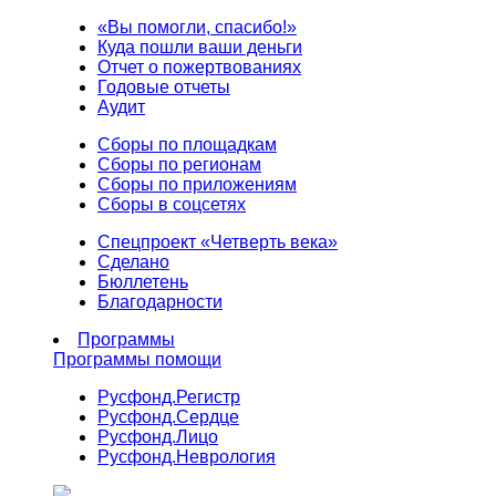
«Вы помогли, спасибо!»
Куда пошли ваши деньги
Отчет о пожертвованиях
Годовые отчеты
Аудит
Сборы по площадкам
Сборы по регионам
Сборы по приложениям
Сборы в соцсетях
Спецпроект «Четверть века»
Сделано
Бюллетень
Благодарности
Программы
Программы помощи
Русфонд.
Регистр
Русфонд.
Сердце
Русфонд.
Лицо
Русфонд.
Неврология