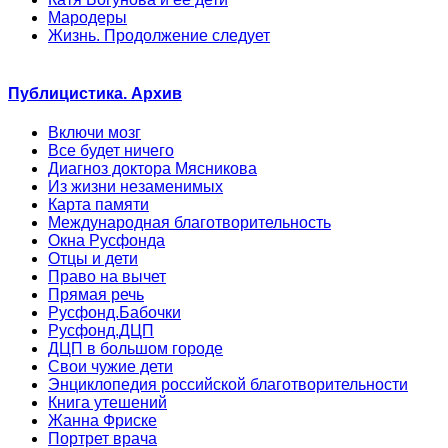
Мародеры
Жизнь. Продолжение следует
Публицистика. Архив
Включи мозг
Все будет ничего
Диагноз доктора Мясникова
Из жизни незаменимых
Карта памяти
Международная благотворительность
Окна Русфонда
Отцы и дети
Право на вычет
Прямая речь
Русфонд.Бабочки
Русфонд.ДЦП
ДЦП в большом городе
Свои чужие дети
Энциклопедия российской благотворительности
Книга утешений
Жанна Фриске
Портрет врача