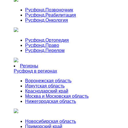
Русфонд.
Позвоночник
Русфонд.
Реабилитация
Русфонд.
Онкология
Русфонд.
Ортопедия
Русфонд.
Право
Русфонд.
Перелом
Регионы
Русфонд в регионах
Воронежская область
Иркутская область
Краснодарский край
Москва и Московская область
Нижегородская область
Новосибирская область
Приморский край