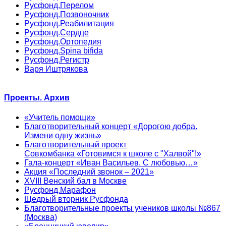
Русфонд.Перелом
Русфонд.Позвоночник
Русфонд.Реабилитация
Русфонд.Сердце
Русфонд.Ортопедия
Русфонд.Spina bifida
Русфонд.Регистр
Варя Иштрякова
Проекты. Архив
«Учитель помощи»
Благотворительный концерт «Дорогою добра.
Измени одну жизнь»
Благотворительный проект
Совкомбанка «Готовимся к школе с "Халвой"!»
Гала-концерт «Иван Васильев. С любовью…»
Акция «Последний звонок – 2021»
XVIII Венский бал в Москве
Русфонд.Марафон
Щедрый вторник Русфонда
Благотворительные проекты учеников школы №867
(Москва)