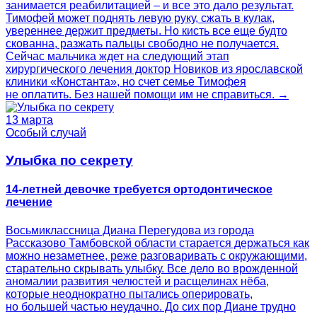
занимается реабилитацией – и все это дало результат.
Тимофей может поднять левую руку, сжать в кулак,
увереннее держит предметы. Но кисть все еще будто
скованна, разжать пальцы свободно не получается.
Сейчас мальчика ждет на следующий этап
хирургического лечения доктор Новиков из ярославской
клиники «Константа», но счет семье Тимофея
не оплатить. Без нашей помощи им не справиться. →
13 марта
Особый случай
Улыбка по секрету
14-летней девочке требуется ортодонтическое
лечение
Восьмиклассница Диана Перегудова из города
Рассказово Тамбовской области старается держаться как
можно незаметнее, реже разговаривать с окружающими,
старательно скрывать улыбку. Все дело во врожденной
аномалии развития челюстей и расщелинах нёба,
которые неоднократно пытались оперировать,
но большей частью неудачно. До сих пор Диане трудно