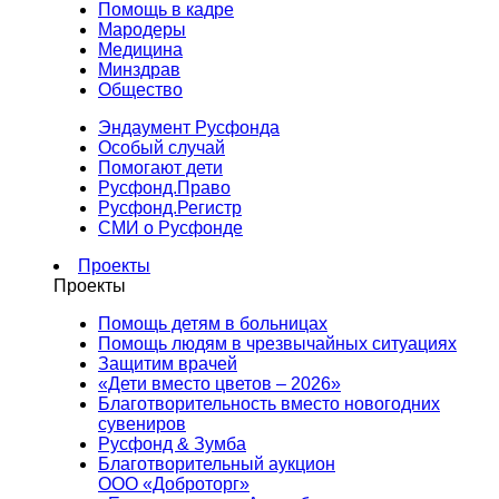
Помощь в кадре
Мародеры
Медицина
Минздрав
Общество
Эндаумент Русфонда
Особый случай
Помогают дети
Русфонд.Право
Русфонд.Регистр
СМИ о Русфонде
Проекты
Проекты
Помощь детям в больницах
Помощь людям в чрезвычайных ситуациях
Защитим врачей
«Дети вместо цветов – 2026»
Благотворительность вместо новогодних
сувениров
Русфонд & Зумба
Благотворительный аукцион
ООО «Доброторг»