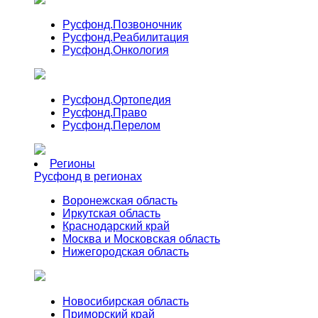
Русфонд.
Позвоночник
Русфонд.
Реабилитация
Русфонд.
Онкология
Русфонд.
Ортопедия
Русфонд.
Право
Русфонд.
Перелом
Регионы
Русфонд в регионах
Воронежская область
Иркутская область
Краснодарский край
Москва и Московская область
Нижегородская область
Новосибирская область
Приморский край