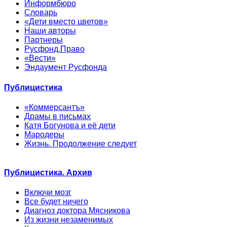
Информбюро
Словарь
«Дети вместо цветов»
Наши авторы
Партнеры
Русфонд.Право
«Вести»
Эндаумент Русфонда
Публицистика
«Коммерсантъ»
Драмы в письмах
Катя Богунова и её дети
Мародеры
Жизнь. Продолжение следует
Публицистика. Архив
Включи мозг
Все будет ничего
Диагноз доктора Мясникова
Из жизни незаменимых