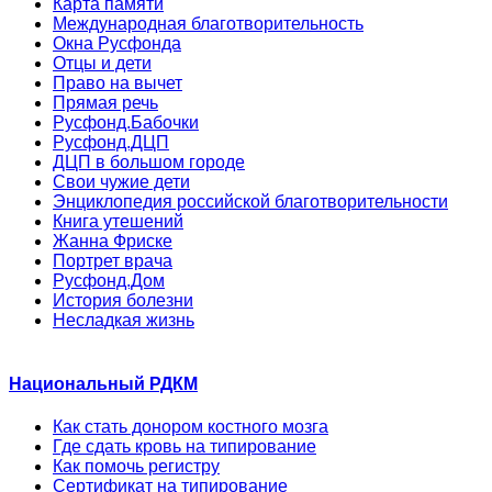
Карта памяти
Международная благотворительность
Окна Русфонда
Отцы и дети
Право на вычет
Прямая речь
Русфонд.Бабочки
Русфонд.ДЦП
ДЦП в большом городе
Свои чужие дети
Энциклопедия российской благотворительности
Книга утешений
Жанна Фриске
Портрет врача
Русфонд.Дом
История болезни
Несладкая жизнь
Национальный РДКМ
Как стать донором костного мозга
Где сдать кровь на типирование
Как помочь регистру
Сертификат на типирование