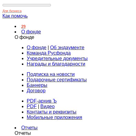
Для бизнеса
Как помочь
29
О фонде
О фонде
О фонде
|
Об эндаументе
Команда Русфонда
Учредительные документы
Награды и благодарности
Подписка на новости
Подарочные сертификаты
Баннеры
Договор
PDF-архив Ъ
PDF
|
Видео
Контакты и реквизиты
Мобильные приложения
Отчеты
Отчеты