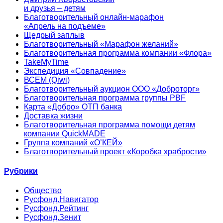
и друзья – детям
Благотворительный онлайн‑марафон
«Апрель на подъеме»
Щедрый заплыв
Благотворительный «Марафон желаний»
Благотворительная программа компании «Флора»
TakeMyTime
Экспедиция «Совпадение»
ВСЕМ (Qiwi)
Благотворительный аукцион ООО «Доброторг»
Благотворительная программа группы PBF
Карта «Добро» ОТП банка
Доставка жизни
Благотворительная программа помощи детям
компании QuickMADE
Группа компаний «О’КЕЙ»
Благотворительный проект «Коробка храбрости»
Рубрики
Общество
Русфонд.Навигатор
Русфонд.Рейтинг
Русфонд.Зенит