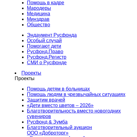
Помощь в кадре
Мародеры
Медицина
Минздрав
Общество
Эндаумент Русфонда
Особый случай
Помогают дети
Русфонд.Право
Русфонд.Регистр
СМИ о Русфонде
Проекты
Проекты
Помощь детям в больницах
Помощь людям в чрезвычайных ситуациях
Защитим врачей
«Дети вместо цветов – 2026»
Благотворительность вместо новогодних
сувениров
Русфонд & Зумба
Благотворительный аукцион
ООО «Доброторг»