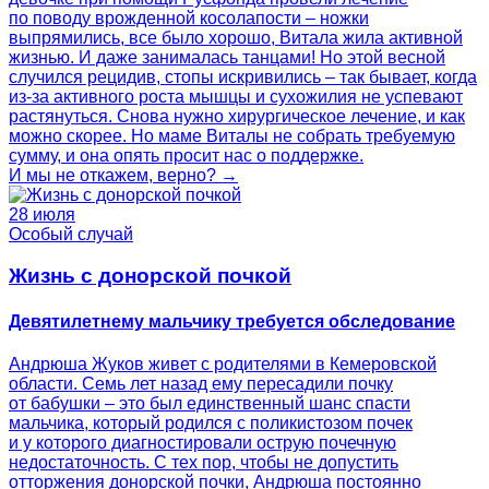
по поводу врожденной косолапости – ножки
выпрямились, все было хорошо, Витала жила активной
жизнью. И даже занималась танцами! Но этой весной
случился рецидив, стопы искривились – так бывает, когда
из-за активного роста мышцы и сухожилия не успевают
растянуться. Снова нужно хирургическое лечение, и как
можно скорее. Но маме Виталы не собрать требуемую
сумму, и она опять просит нас о поддержке.
И мы не откажем, верно? →
28 июля
Особый случай
Жизнь с донорской почкой
Девятилетнему мальчику требуется обследование
Андрюша Жуков живет с родителями в Кемеровской
области. Семь лет назад ему пересадили почку
от бабушки – это был единственный шанс спасти
мальчика, который родился с поликистозом почек
и у которого диагностировали острую почечную
недостаточность. С тех пор, чтобы не допустить
отторжения донорской почки, Андрюша постоянно