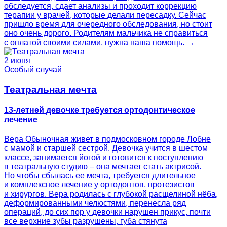
обследуется, сдает анализы и проходит коррекцию
терапии у врачей, которые делали пересадку. Сейчас
пришло время для очередного обследования, но стоит
оно очень дорого. Родителям мальчика не справиться
с оплатой своими силами, нужна наша помощь. →
2 июня
Особый случай
Театральная мечта
13-летней девочке требуется ортодонтическое
лечение
Вера Обыночная живет в подмосковном городе Лобне
с мамой и старшей сестрой. Девочка учится в шестом
классе, занимается йогой и готовится к поступлению
в театральную студию – она мечтает стать актрисой.
Но чтобы сбылась ее мечта, требуется длительное
и комплексное лечение у ортодонтов, протезистов
и хирургов. Вера родилась с глубокой расщелиной нёба,
деформированными челюстями, перенесла ряд
операций, до сих пор у девочки нарушен прикус, почти
все верхние зубы разрушены, губа стянута