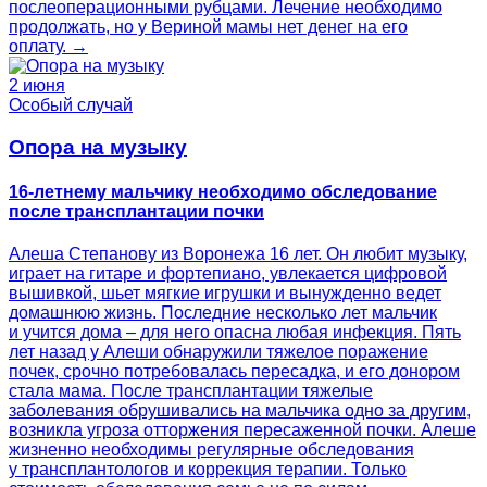
послеоперационными рубцами. Лечение необходимо
продолжать, но у Вериной мамы нет денег на его
оплату. →
2 июня
Особый случай
Опора на музыку
16-летнему мальчику необходимо обследование
после трансплантации почки
Алеша Степанову из Воронежа 16 лет. Он любит музыку,
играет на гитаре и фортепиано, увлекается цифровой
вышивкой, шьет мягкие игрушки и вынужденно ведет
домашнюю жизнь. Последние несколько лет мальчик
и учится дома – для него опасна любая инфекция. Пять
лет назад у Алеши обнаружили тяжелое поражение
почек, срочно потребовалась пересадка, и его донором
стала мама. После трансплантации тяжелые
заболевания обрушивались на мальчика одно за другим,
возникла угроза отторжения пересаженной почки. Алеше
жизненно необходимы регулярные обследования
у трансплантологов и коррекция терапии. Только