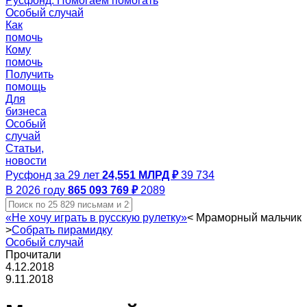
Русфонд. Помогаем помогать
Особый случай
Как
помочь
Кому
помочь
Получить
помощь
Для
бизнеса
Особый
случай
Статьи,
новости
Русфонд за 29 лет
24,551 МЛРД ₽
39 734
В 2026 году
865 093 769 ₽
2089
«Не хочу играть в русскую рулетку»
<
Мраморный мальчик
>
Собрать пирамидку
Особый случай
Прочитали
4.12.2018
9.11.2018