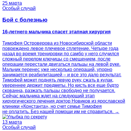
25 марта
Особый случай
Бой с болезнью
16-летнего мальчика спасет этапная хирургия
Тимофея Островерова из Новосибирской области
повреждено левое плечевое сплетение. Четыре года
назад во время тренировки по самбо у него случился
сложный перелом ключицы со смещением, после
операции перестали двигаться пальцы на левой руке.
Мальчик перенес уже несколько операций, упорно
занимается реабилитацией – и все это дало результат.
Тимофей может поднять левую руку, сжать в кулак,
увереннее держит предметы. Но кисть все еще будто
скованна, разжать пальцы свободно не получается.
Сейчас мальчика ждет на следующий этап
хирургического лечения доктор Новиков из ярославской
клиники «Константа», но счет семье Тимофея
не оплатить. Без нашей помощи им не справиться. →
13 марта
Особый случай