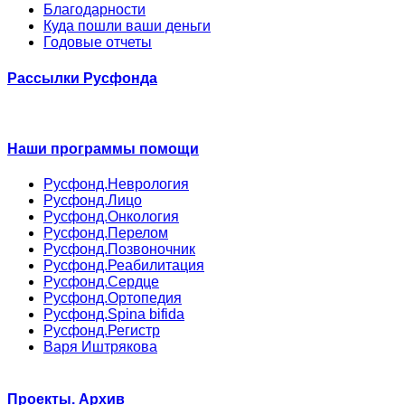
Благодарности
Куда пошли ваши деньги
Годовые отчеты
Рассылки Русфонда
Наши программы помощи
Русфонд.Неврология
Русфонд.Лицо
Русфонд.Онкология
Русфонд.Перелом
Русфонд.Позвоночник
Русфонд.Реабилитация
Русфонд.Сердце
Русфонд.Ортопедия
Русфонд.Spina bifida
Русфонд.Регистр
Варя Иштрякова
Проекты. Архив