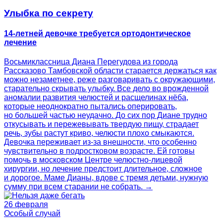
Улыбка по секрету
14-летней девочке требуется ортодонтическое
лечение
Восьмиклассница Диана Перегудова из города
Рассказово Тамбовской области старается держаться как
можно незаметнее, реже разговаривать с окружающими,
старательно скрывать улыбку. Все дело во врожденной
аномалии развития челюстей и расщелинах нёба,
которые неоднократно пытались оперировать,
но большей частью неудачно. До сих пор Диане трудно
откусывать и пережевывать твердую пищу, страдает
речь, зубы растут криво, челюсти плохо смыкаются.
Девочка переживает из-за внешности, что особенно
чувствительно в подростковом возрасте. Ей готовы
помочь в московском Центре челюстно‑лицевой
хирургии, но лечение предстоит длительное, сложное
и дорогое. Маме Дианы, вдове с тремя детьми, нужную
сумму при всем старании не собрать. →
26 февраля
Особый случай