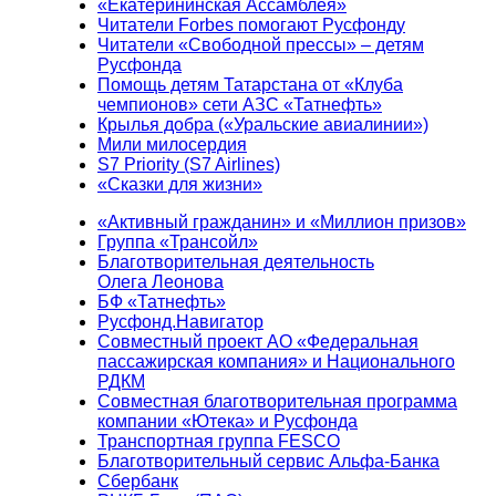
«Екатерининская Ассамблея»
Читатели Forbes помогают Русфонду
Читатели «Свободной прессы» – детям
Русфонда
Помощь детям Татарстана от «Клуба
чемпионов» сети АЗС «Татнефть»
Крылья добра («Уральские авиалинии»)
Мили милосердия
S7 Priority (S7 Airlines)
«Сказки для жизни»
«Активный гражданин» и «Миллион призов»
Группа «Трансойл»
Благотворительная деятельность
Олега Леонова
БФ «Татнефть»
Русфонд.Навигатор
Совместный проект АО «Федеральная
пассажирская компания» и Национального
РДКМ
Совместная благотворительная программа
компании «Ютека» и Русфонда
Транспортная группа FESCO
Благотворительный сервис Альфа-Банка
Сбербанк