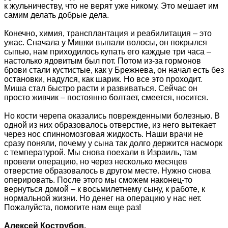
к жульничеству, что не верят уже никому. Это мешает им
самим делать добрые дела.
Конечно, химия, трансплантация и реабилитация – это
ужас. Сначала у Мишки выпали волосы, он покрылся
сыпью, нам приходилось купать его каждые три часа –
настолько ядовитым был пот. Потом из-за гормонов
брови стали кустистые, как у Брежнева, он начал есть без
остановки, надулся, как шарик. Но все это проходит.
Миша стал быстро расти и развиваться. Сейчас он
просто живчик – постоянно болтает, смеется, носится.
Но кости черепа оказались поврежденными болезнью. В
одной из них образовалось отверстие, из него вытекает
через нос спинномозговая жидкость. Наши врачи не
сразу поняли, почему у сына так долго держится насморк
с температурой. Мы снова поехали в Израиль, там
провели операцию, но через несколько месяцев
отверстие образовалось в другом месте. Нужно снова
оперировать. После этого мы сможем наконец-то
вернуться домой – к восьмилетнему сыну, к работе, к
нормальной жизни. Но денег на операцию у нас нет.
Пожалуйста, помогите нам еще раз!
Алексей Кострубов,