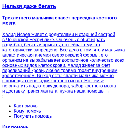
Нельзя даже бегать
Трехлетнего мальчика спасет пересадка костного
мозга
Халид Исаев живет с родителями и старшей сестрой
в Чеченской Республике. Он очень любит играть
в футбол, бегать и прыгать, но сейчас ему это
категорически запрещено. Все дело в том, что у мальчика
апластическая анемия сверхтяжелой формы, его
организм не вырабатывает достаточное количество всех
основных видов клеток крови. Халид живет за счет
переливаний крови, любая травма грозит внутренним
кровотечением. Выход есть: спасти мальчика можно
с помощью пересадки костного мозга. Но семье
не оплатить подготовку донора, забор костного мозга
и доставку трансплантата, нужна наша помощь. →
;
Как помочь
Кому помочь
Получить помощь
Как помочь