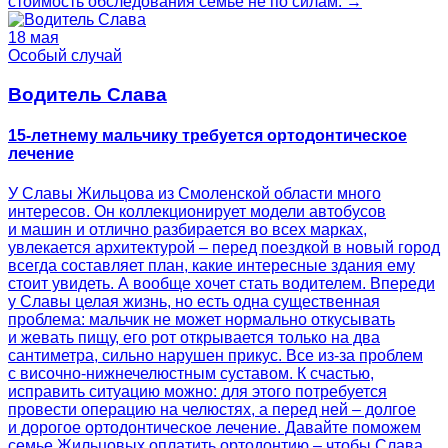
стоимость обследования семье не по силам. →
18 мая
Особый случай
Водитель Слава
15-летнему мальчику требуется ортодонтическое
лечение
У Славы Жильцова из Смоленской области много
интересов. Он коллекционирует модели автобусов
и машин и отлично разбирается во всех марках,
увлекается архитектурой – перед поездкой в новый город
всегда составляет план, какие интересные здания ему
стоит увидеть. А вообще хочет стать водителем. Впереди
у Славы целая жизнь, но есть одна существенная
проблема: мальчик не может нормально откусывать
и жевать пищу, его рот открывается только на два
сантиметра, сильно нарушен прикус. Все из-за проблем
с височно-нижнечелюстным суставом. К счастью,
исправить ситуацию можно: для этого потребуется
провести операцию на челюстях, а перед ней – долгое
и дорогое ортодонтическое лечение. Давайте поможем
семье Жильцовых оплатить ортодонтию – чтобы Слава