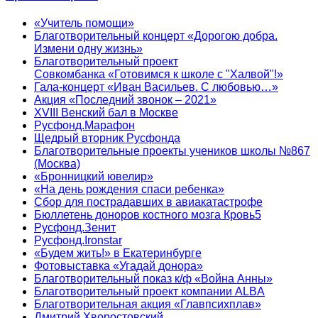
«Учитель помощи»
Благотворительный концерт «Дорогою добра.
Измени одну жизнь»
Благотворительный проект
Совкомбанка «Готовимся к школе с "Халвой"!»
Гала-концерт «Иван Васильев. С любовью…»
Акция «Последний звонок – 2021»
XVIII Венский бал в Москве
Русфонд.Марафон
Щедрый вторник Русфонда
Благотворительные проекты учеников школы №867
(Москва)
«Бронницкий ювелир»
«На день рождения спаси ребенка»
Сбор для пострадавших в авиакатастрофе
Бюллетень доноров костного мозга Кровь5
Русфонд.Зенит
Русфонд.Ironstar
«Будем жить!» в Екатеринбурге
Фотовыставка «Угадай донора»
Благотворительный показ к/ф «Война Анны»
Благотворительный проект компании ALBA
Благотворительная акция «Главпсихплав»
Дмитрий Хворостовский