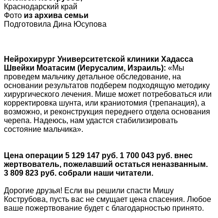
Краснодарский край
Фото
из архива семьи
Подготовила Дина Юсупова
Нейрохирург Университетской клиники Хадасса
Швейки Моатасим (Иерусалим, Израиль):
«Мы
проведем мальчику детальное обследование, на
основании результатов подберем подходящую методику
хирургического лечения. Мише может потребоваться или
корректировка шунта, или краниотомия (трепанация), а
возможно, и реконструкция переднего отдела основания
черепа. Надеюсь, нам удастся стабилизировать
состояние мальчика».
Цена операции 5 129 147 руб. 1 700 043 руб. внес
жертвователь, пожелавший остаться неназванным.
3 809 823 руб. собрали наши читатели.
Дорогие друзья! Если вы решили спасти Мишу
Кострубова, пусть вас не смущает цена спасения. Любое
ваше пожертвование будет с благодарностью принято.