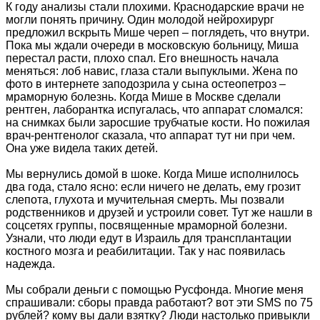
К году анализы стали плохими. Краснодарские врачи не
могли понять причину. Один молодой нейрохирург
предложил вскрыть Мише череп – поглядеть, что внутри.
Пока мы ждали очереди в московскую больницу, Миша
перестал расти, плохо спал. Его внешность начала
меняться: лоб навис, глаза стали выпуклыми. Жена по
фото в интернете заподозрила у сына остеопетроз –
мраморную болезнь. Когда Мише в Москве сделали
рентген, лаборантка испугалась, что аппарат сломался:
на снимках были заросшие трубчатые кости. Но пожилая
врач-рентгенолог сказала, что аппарат тут ни при чем.
Она уже видела таких детей.
Мы вернулись домой в шоке. Когда Мише исполнилось
два года, стало ясно: если ничего не делать, ему грозит
слепота, глухота и мучительная смерть. Мы позвали
родственников и друзей и устроили совет. Тут же нашли в
соцсетях группы, посвященные мраморной болезни.
Узнали, что люди едут в Израиль для трансплантации
костного мозга и реабилитации. Так у нас появилась
надежда.
Мы собрали деньги с помощью Русфонда. Многие меня
спрашивали: сборы правда работают? вот эти SMS по 75
рублей? кому вы дали взятку? Люди настолько привыкли