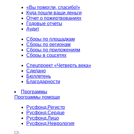
«Вы помогли, спасибо!»
Куда пошли ваши деньги
Отчет о пожертвованиях
Годовые отчеты
Аудит
Сборы по площадкам
Сборы по регионам
Сборы по приложениям
Сборы в соцсетях
Спецпроект «Четверть века»
Сделано
Бюллетень
Благодарности
Программы
Программы помощи
Русфонд.
Регистр
Русфонд.
Сердце
Русфонд.
Лицо
Русфонд.
Неврология