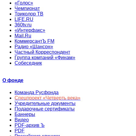
«Голос»
Чемпионат
Триколор ТВ
LIFE.RU
360tv.ru
«Интерфакс»
Mail.Ru
КоммерсантЪ FM
Радио «Шансон»
Частный Корреспондент
Группа компаний «Финам»
Собеседник
О фонде
Команда Русфонда
Спецпроект «Четверть века»
Учредительные документы
Подарочные сертификаты
Баннеры
Видео
PDF-архив Ъ
PDF