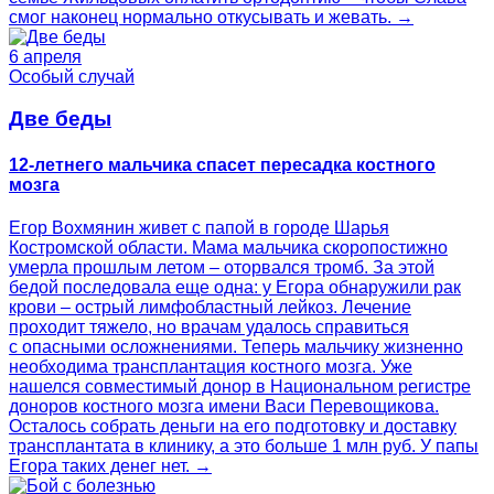
смог наконец нормально откусывать и жевать. →
6 апреля
Особый случай
Две беды
12-летнего мальчика спасет пересадка костного
мозга
Егор Вохмянин живет с папой в городе Шарья
Костромской области. Мама мальчика скоропостижно
умерла прошлым летом – оторвался тромб. За этой
бедой последовала еще одна: у Егора обнаружили рак
крови – острый лимфобластный лейкоз. Лечение
проходит тяжело, но врачам удалось справиться
с опасными осложнениями. Теперь мальчику жизненно
необходима трансплантация костного мозга. Уже
нашелся совместимый донор в Национальном регистре
доноров костного мозга имени Васи Перевощикова.
Осталось собрать деньги на его подготовку и доставку
трансплантата в клинику, а это больше 1 млн руб. У папы
Егора таких денег нет. →