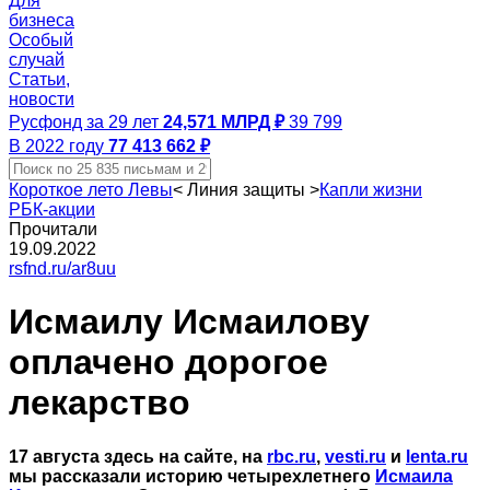
Для
бизнеса
Особый
случай
Статьи,
новости
Русфонд за 29 лет
24,571 МЛРД ₽
39 799
В 2022 году
77 413 662 ₽
Короткое лето Левы
<
Линия защиты
>
Капли жизни
РБК-акции
Прочитали
19.09.2022
rsfnd.ru/ar8uu
Исмаилу Исмаилову
оплачено дорогое
лекарство
17 августа здесь на сайте, на
rbc.ru
,
vesti.ru
и
lenta.ru
мы рассказали историю четырехлетнего
Исмаила