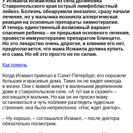
У Исмаила Исмаилова из села Долиновка
Ставропольского края острый лимфобластный
лейкоз. Болезнь обнаружили внезапно, сразу начали
лечение, но у мальчика возникла аллергическая
реакция на основные препараты химиотерапии.
И теперь единственный возможный вариант
спасения ребенка – не прерывая основного лечения,
провести иммунотерапию препаратом блинцито.
Но это лекарство очень дорогое, в клинике его нет,
предполагается, что мама Исмаила должна купить
его сама. Но ей это просто не по силам.
Как помочь
Когда Исмаил приехал в Санкт-Петербург, его поразили
большие и красивые дома. Таких он не видел никогда
в жизни. Они с мамой живут в маленьком деревянном
доме в ставропольском селе. «А тут как в сказке!» –
восхищался мальчик. Но как он ни просил маму
остановиться и чуть поближе разглядеть чудесные
строения, она была непреклонна: «Нас ждет доктор».
– Ну хорошо, – соглашался Исмаил, – после доктора
обязательно посмотрим.