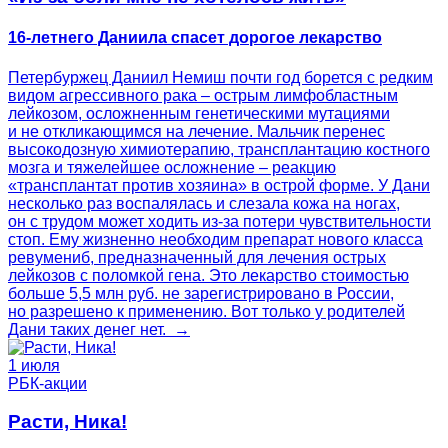
16-летнего Даниила спасет дорогое лекарство
Петербуржец Даниил Немиш почти год борется с редким
видом агрессивного рака – острым лимфобластным
лейкозом, осложненным генетическими мутациями
и не откликающимся на лечение. Мальчик перенес
высокодозную химиотерапию, трансплантацию костного
мозга и тяжелейшее осложнение – реакцию
«трансплантат против хозяина» в острой форме. У Дани
несколько раз воспалялась и слезала кожа на ногах,
он с трудом может ходить из-за потери чувствительности
стоп. Ему жизненно необходим препарат нового класса
ревумениб, предназначенный для лечения острых
лейкозов с поломкой гена. Это лекарство стоимостью
больше 5,5 млн руб. не зарегистрировано в России,
но разрешено к применению. Вот только у родителей
Дани таких денег нет. →
1 июля
РБК-акции
Расти, Ника!