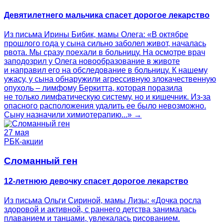
Девятилетнего мальчика спасет дорогое лекарство
Из письма Ирины Бибик, мамы Олега: «В октябре
прошлого года у сына сильно заболел живот, началась
рвота. Мы сразу поехали в больницу. На осмотре врач
заподозрил у Олега новообразование в животе
и направил его на обследование в больницу. К нашему
ужасу, у сына обнаружили агрессивную злокачественную
опухоль – лимфому Беркитта, которая поразила
не только лимфатическую систему, но и кишечник. Из-за
опасного расположения удалить ее было невозможно.
Сыну назначили химиотерапию...» →
27 мая
РБК-акции
Сломанный ген
12-летнюю девочку спасет дорогое лекарство
Из письма Ольги Сириной, мамы Лизы: «Дочка росла
здоровой и активной, с раннего детства занималась
плаванием и танцами, увлекалась рисованием.