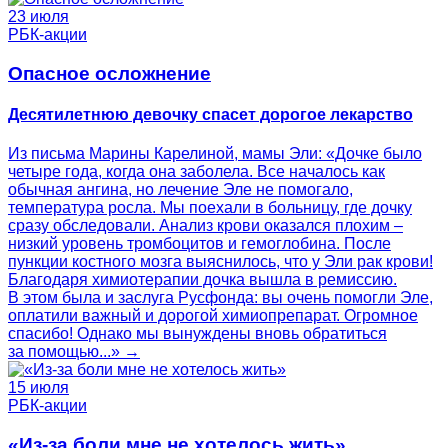
23 июля
РБК-акции
Опасное осложнение
Десятилетнюю девочку спасет дорогое лекарство
Из письма Марины Карелиной, мамы Эли: «Дочке было
четыре года, когда она заболела. Все началось как
обычная ангина, но лечение Эле не помогало,
температура росла. Мы поехали в больницу, где дочку
сразу обследовали. Анализ крови оказался плохим –
низкий уровень тромбоцитов и гемоглобина. После
пункции костного мозга выяснилось, что у Эли рак крови!
Благодаря химиотерапии дочка вышла в ремиссию.
В этом была и заслуга Русфонда: вы очень помогли Эле,
оплатили важный и дорогой химиопрепарат. Огромное
спасибо! Однако мы вынуждены вновь обратиться
за помощью...» →
15 июля
РБК-акции
«Из-за боли мне не хотелось жить»