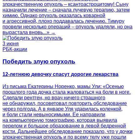
злокачественную опухоль – ксантоастроцитому! Сыну
назначили лечение – сначала лучевую терапию, затем
химию. Однако опухоль оказалась коварной
и агрессивной, плохо поддавалась лечению. Тимуру
провели несколько операций – опухоль удаляли, но она
вырастала вновь...» →
3 июня
РБК-акции
Победить злую опухоль
12-летнюю девочку спасут дорогие лекарства
Из письма Екатерины Норенко, мамы Ули: «Осенью
прошлого года дочка стала жаловаться на боли в ноге.
Сделали рентген, но врач ничего страшного
не обнаружил, посоветовал повторить обследование
через полгода. А в январе Уля ударилась коленкой,
и боли стали невыносимыми. Ее направили
на компьютерную томографию, которая выявила
перелом и большое образование в левой бедренной
кости. Дальнейшее обследование показало, что у дочки
злокачественная опухоль и по всему телу уже пошли