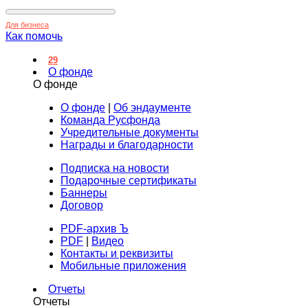
Для бизнеса
Как помочь
29
О фонде
О фонде
О фонде
|
Об эндаументе
Команда Русфонда
Учредительные документы
Награды и благодарности
Подписка на новости
Подарочные сертификаты
Баннеры
Договор
PDF-архив Ъ
PDF
|
Видео
Контакты и реквизиты
Мобильные приложения
Отчеты
Отчеты