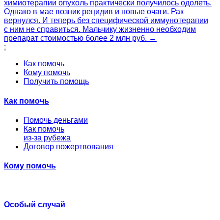
химиотерапии опухоль практически получилось одолеть.
Однако в мае возник рецидив и новые очаги. Рак
вернулся. И теперь без специфической иммунотерапии
с ним не справиться. Мальчику жизненно необходим
препарат стоимостью более 2 млн руб. →
;
Как помочь
Кому помочь
Получить помощь
Как помочь
Помочь деньгами
Как помочь
из-за рубежа
Договор пожертвования
Кому помочь
Особый случай