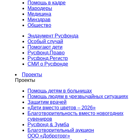
Помощь в кадре
Мародеры
Медицина
Минздрав
Общество
Эндаумент Русфонда
Особый случай
Помогают дети
Русфонд.Право
Русфонд.Регистр
СМИ о Русфонде
Проекты
Проекты
Помощь детям в больницах
Помощь людям в чрезвычайных ситуациях
Защитим врачей
«Дети вместо цветов – 2026»
Благотворительность вместо новогодних
сувениров
Русфонд & Зумба
Благотворительный аукцион
ООО «Доброторг»