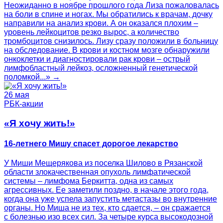
Неожиданно в ноябре прошлого года Лиза пожаловалась
на боли в спине и ногах. Мы обратились к врачам, дочку
направили на анализ крови. А он оказался плохим –
уровень лейкоцитов резко вырос, а количество
тромбоцитов снизилось. Лизу сразу положили в больницу
на обследование. В крови и костном мозге обнаружили
онкоклетки и диагностировали рак крови – острый
лимфобластный лейкоз, осложненный генетической
поломкой...» →
26 мая
РБК-акции
«Я хочу жить!»
16-летнего Мишу спасет дорогое лекарство
У Миши Мещерякова из поселка Шилово в Рязанской
области злокачественная опухоль лимфатической
системы – лимфома Беркитта, одна из самых
агрессивных. Ее заметили поздно, в начале этого года,
когда она уже успела запустить метастазы во внутренние
органы. Но Миша не из тех, кто сдается, – он сражается
с болезнью изо всех сил. За четыре курса высокодозной