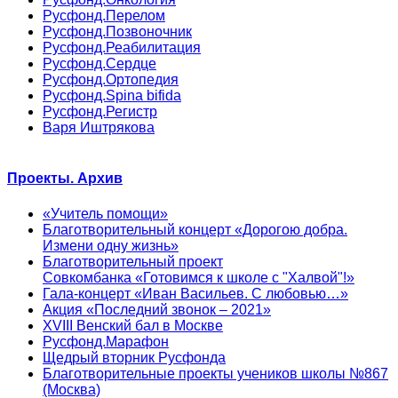
Русфонд.Перелом
Русфонд.Позвоночник
Русфонд.Реабилитация
Русфонд.Сердце
Русфонд.Ортопедия
Русфонд.Spina bifida
Русфонд.Регистр
Варя Иштрякова
Проекты. Архив
«Учитель помощи»
Благотворительный концерт «Дорогою добра.
Измени одну жизнь»
Благотворительный проект
Совкомбанка «Готовимся к школе с "Халвой"!»
Гала-концерт «Иван Васильев. С любовью…»
Акция «Последний звонок – 2021»
XVIII Венский бал в Москве
Русфонд.Марафон
Щедрый вторник Русфонда
Благотворительные проекты учеников школы №867
(Москва)