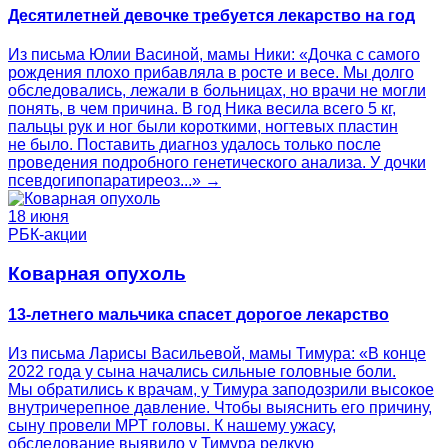
Десятилетней девочке требуется лекарство на год
Из письма Юлии Васиной, мамы Ники: «Дочка с самого
рождения плохо прибавляла в росте и весе. Мы долго
обследовались, лежали в больницах, но врачи не могли
понять, в чем причина. В год Ника весила всего 5 кг,
пальцы рук и ног были короткими, ногтевых пластин
не было. Поставить диагноз удалось только после
проведения подробного генетического анализа. У дочки
псевдогипопаратиреоз...» →
18 июня
РБК-акции
Коварная опухоль
13-летнего мальчика спасет дорогое лекарство
Из письма Ларисы Васильевой, мамы Тимура: «В конце
2022 года у сына начались сильные головные боли.
Мы обратились к врачам, у Тимура заподозрили высокое
внутричерепное давление. Чтобы выяснить его причину,
сыну провели МРТ головы. К нашему ужасу,
обследование выявило у Тимура редкую