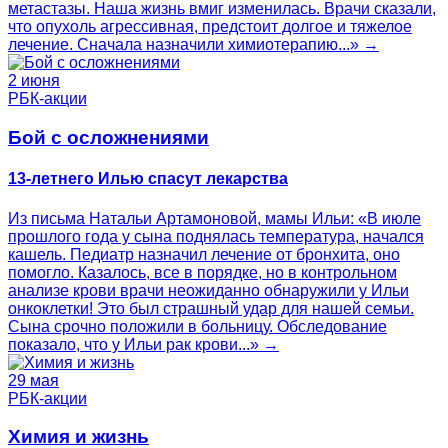
метастазы. Наша жизнь вмиг изменилась. Врачи сказали,
что опухоль агрессивная, предстоит долгое и тяжелое
лечение. Сначала назначили химиотерапию...» →
2 июня
РБК-акции
Бой с осложнениями
13-летнего Илью спасут лекарства
Из письма Натальи Артамоновой, мамы Ильи: «В июле
прошлого года у сына поднялась температура, начался
кашель. Педиатр назначил лечение от бронхита, оно
помогло. Казалось, все в порядке, но в контрольном
анализе крови врачи неожиданно обнаружили у Ильи
онкоклетки! Это был страшный удар для нашей семьи.
Сына срочно положили в больницу. Обследование
показало, что у Ильи рак крови...» →
29 мая
РБК-акции
Химия и жизнь