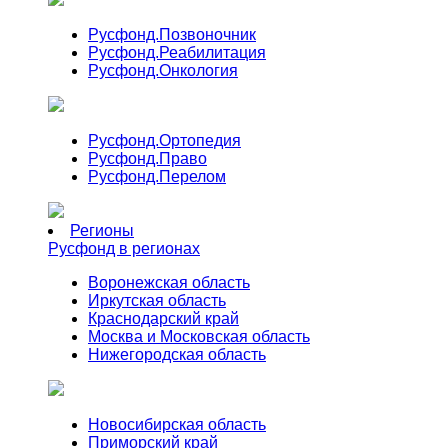
Русфонд.
Позвоночник
Русфонд.
Реабилитация
Русфонд.
Онкология
Русфонд.
Ортопедия
Русфонд.
Право
Русфонд.
Перелом
Регионы
Русфонд в регионах
Воронежская область
Иркутская область
Краснодарский край
Москва и Московская область
Нижегородская область
Новосибирская область
Приморский край