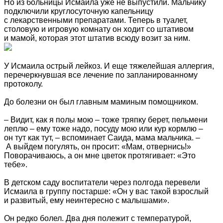
Но из больницы Исмаила уже не выпустили. Мальчику
подключили круглосуточную капельницу
с лекарственными препаратами. Теперь в туалет,
столовую и игровую комнату он ходит со штативом
и мамой, которая этот штатив всюду возит за ним.
У Исмаила острый лейкоз. И еще тяжелейшая аллергия,
перечеркнувшая все лечение по запланированному
протоколу.
До болезни он был главным маминым помощником.
– Видит, как я полы мою – тоже тряпку берет, пельмени
леплю – ему тоже надо, посуду мою или кур кормлю –
он тут как тут, – вспоминает Саида, мама мальчика. –
А выйдем погулять, он просит: «Мам, отвернись!»
Поворачиваюсь, а он мне цветок протягивает: «Это
тебе».
В детском саду воспитатели через полгода перевели
Исмаила в группу постарше: «Он у вас такой взрослый
и развитый, ему неинтересно с малышами».
Он редко болел. Два дня полежит с температурой,