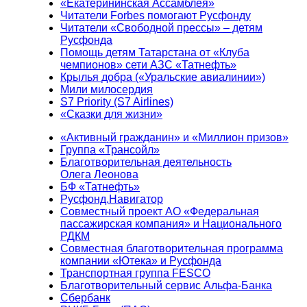
«Екатерининская Ассамблея»
Читатели Forbes помогают Русфонду
Читатели «Свободной прессы» – детям
Русфонда
Помощь детям Татарстана от «Клуба
чемпионов» сети АЗС «Татнефть»
Крылья добра («Уральские авиалинии»)
Мили милосердия
S7 Priority (S7 Airlines)
«Сказки для жизни»
«Активный гражданин» и «Миллион призов»
Группа «Трансойл»
Благотворительная деятельность
Олега Леонова
БФ «Татнефть»
Русфонд.Навигатор
Совместный проект АО «Федеральная
пассажирская компания» и Национального
РДКМ
Совместная благотворительная программа
компании «Ютека» и Русфонда
Транспортная группа FESCO
Благотворительный сервис Альфа-Банка
Сбербанк