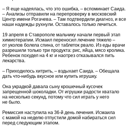
– Я еще надеялась, что это ошибка, – вспоминает Саида.
– Анализы отправили на перепроверку в московский
Центр имени Рогачева. – Там подтвердили диагноз, и все
наши надежды рухнули. Оставалось только лечиться.
19 апреля в Ставрополе мальчику начали первый этап
химиотерапии. Исмаил переносил лечение тяжело –
от уколов болела спина, от таблеток рвало. Из еды врачи
разрешили только три продукта: рис, яйца, мясо кролика.
Ребенок похудел на 4 кг и наотрез отказывался пить
лекарства.
– Приходилось хитрить, – вздыхает Саида. – Обещала
дать что-нибудь вкусное или купить игрушку.
Она украдкой давала сыну крошечный кусочек
запрещенной шоколадки. От игрушки радости хватало
на несколько секунд, потому что сил играть у него
не было.
Ремиссия наступила на 36-й день лечения. Исмаила
с мамой на неделю отпустили домой набираться сил
перед следующим этапом.