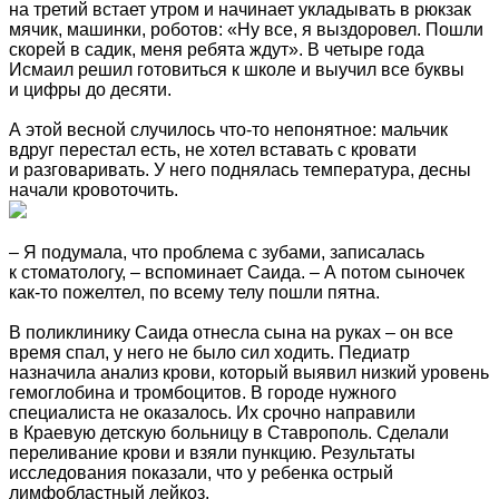
на третий встает утром и начинает укладывать в рюкзак
мячик, машинки, роботов: «Ну все, я выздоровел. Пошли
скорей в садик, меня ребята ждут». В четыре года
Исмаил решил готовиться к школе и выучил все буквы
и цифры до десяти.
А этой весной случилось что-то непонятное: мальчик
вдруг перестал есть, не хотел вставать с кровати
и разговаривать. У него поднялась температура, десны
начали кровоточить.
– Я подумала, что проблема с зубами, записалась
к стоматологу, – вспоминает Саида. – А потом сыночек
как-то пожелтел, по всему телу пошли пятна.
В поликлинику Саида отнесла сына на руках – он все
время спал, у него не было сил ходить. Педиатр
назначила анализ крови, который выявил низкий уровень
гемоглобина и тромбоцитов. В городе нужного
специалиста не оказалось. Их срочно направили
в Краевую детскую больницу в Ставрополь. Сделали
переливание крови и взяли пункцию. Результаты
исследования показали, что у ребенка острый
лимфобластный лейкоз.