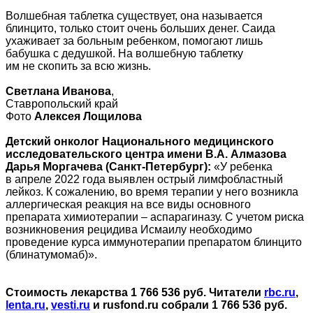
Волшебная таблетка существует, она называется
блинцито, только стоит очень больших денег. Саида
ухаживает за больным ребенком, помогают лишь
бабушка с дедушкой. На волшебную таблетку
им не скопить за всю жизнь.
Светлана Иванова
,
Ставропольский край
Фото
Алексея Лощилова
Детский онколог Национального медицинского
исследовательского центра имени В.А. Алмазова
Дарья Моргачева (Санкт-Петербург):
«У ребенка
в апреле 2022 года выявлен острый лимфобластный
лейкоз. К сожалению, во время терапии у него возникла
аллергическая реакция на все виды основного
препарата химиотерапии – аспарагиназу. С учетом риска
возникновения рецидива Исмаилу необходимо
проведение курса иммунотерапии препаратом блинцито
(блинатумомаб)».
Стоимость лекарства 1 766 536 руб. Читатели
rbc.ru
,
lenta.ru
,
vesti.ru
и rusfond.ru собрали 1 766 536 руб.