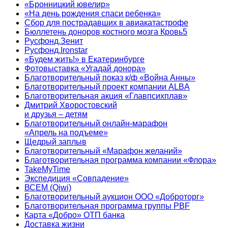
«Бронницкий ювелир»
«На день рождения спаси ребенка»
Сбор для пострадавших в авиакатастрофе
Бюллетень доноров костного мозга Кровь5
Русфонд.Зенит
Русфонд.Ironstar
«Будем жить!» в Екатеринбурге
Фотовыставка «Угадай донора»
Благотворительный показ к/ф «Война Анны»
Благотворительный проект компании ALBA
Благотворительная акция «Главпсихплав»
Дмитрий Хворостовский
и друзья – детям
Благотворительный онлайн‑марафон
«Апрель на подъеме»
Щедрый заплыв
Благотворительный «Марафон желаний»
Благотворительная программа компании «Флора»
TakeMyTime
Экспедиция «Совпадение»
ВСЕМ (Qiwi)
Благотворительный аукцион ООО «Доброторг»
Благотворительная программа группы PBF
Карта «Добро» ОТП банка
Доставка жизни