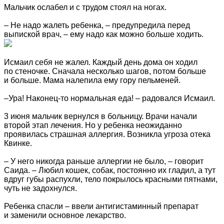
Мальчик ослабел и с трудом стоял на ногах.
– Не надо жалеть ребенка, – предупредила перед
выпиской врач, – ему надо как можно больше ходить.
Исмаил себя не жалел. Каждый день дома он ходил
по стеночке. Сначала несколько шагов, потом больше
и больше. Мама налепила ему гору пельменей.
–Ура! Наконец-то нормальная еда! – радовался Исмаил.
3 июня мальчик вернулся в больницу. Врачи начали
второй этап лечения. Но у ребенка неожиданно
проявилась страшная аллергия. Возникла угроза отека
Квинке.
– У него никогда раньше аллергии не было, – говорит
Саида. – Любил кошек, собак, постоянно их гладил, а тут
вдруг губы распухли, тело покрылось красными пятнами,
чуть не задохнулся.
Ребенка спасли – ввели антигистаминный препарат
и заменили основное лекарство.