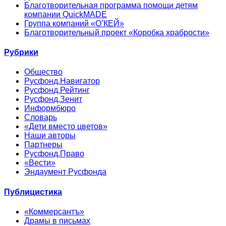
Благотворительная программа помощи детям
компании QuickMADE
Группа компаний «О’КЕЙ»
Благотворительный проект «Коробка храбрости»
Рубрики
Общество
Русфонд.Навигатор
Русфонд.Рейтинг
Русфонд.Зенит
Информбюро
Словарь
«Дети вместо цветов»
Наши авторы
Партнеры
Русфонд.Право
«Вести»
Эндаумент Русфонда
Публицистика
«Коммерсантъ»
Драмы в письмах