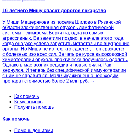
16-летнего Мишу спасет дорогое лекарство
У Миши Мещерякова из поселка Шилово в Рязанской
области злокачественная опухоль лимфатической
системы – лимфома Беркитта, одна из самых
агрессивных. Ее заметили поздно, в начале этого года,
когда она уже успела запустить метастазы во внутренние
органы. Но Миша не из тех, кто сдается, – он сражается
с болезнью изо всех сил. За четыре курса высокодозной
химиотерапии опухоль практически получилось одолеть.
Однако в мае возник рецидив и новые очаги. Рак
вернулся. И теперь без специфической иммунотерапии
с ним не справиться. Мальчику жизненно необходим
препарат стоимостью более 2 млн руб. →
;
Как помочь
Кому помочь
Получить помощь
Как помочь
Помочь деньгами