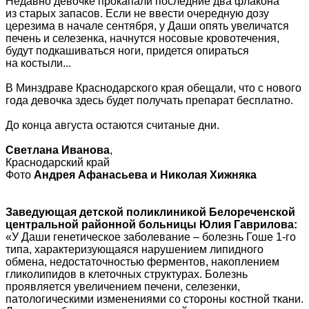
Недавно девочке прокапали последние два флакона
из старых запасов. Если не ввести очередную дозу
церезима в начале сентября, у Даши опять увеличатся
печень и селезенка, начнутся носовые кровотечения,
будут подкашиваться ноги, придется опираться
на костыли...
В Минздраве Краснодарского края обещали, что с нового
года девочка здесь будет получать препарат бесплатно.
До конца августа остаются считаные дни.
Светлана Иванова
,
Краснодарский край
Фото
Андрея Афанасьева и Николая Хижняка
Заведующая детской поликлиникой Белореченской
центральной районной больницы Юлия Гаврилова:
«У Даши генетическое заболевание – болезнь Гоше 1-го
типа, характеризующаяся нарушением липидного
обмена, недостаточностью ферментов, накоплением
гликолипидов в клеточных структурах. Болезнь
проявляется увеличением печени, селезенки,
патологическими изменениями со стороны костной ткани.