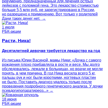
ревумениб, предназначенный для лечения острых
лейкозов с поломкой гена. Это лекарство стоимостью
больше 5,5 млн руб. не зарегистрировано в России,
но разрешено к применению. Вот только у родителей
Дани таких денег нет. →
1 июля
РБК-акции
Расти, Ника!
Десятилетней девочке требуется лекарство на год
Из письма Юлии Васиной, мамы Ники: «Дочка с самого
рождения плохо прибавляла в росте и весе. Мы долго
обследовались, лежали в больницах, но врачи не могли
понять, в чем причина. В год Ника весила всего 5 кг,
пальцы рук и ног были короткими, ногтевых пластин
не было. Поставить диагноз удалось только после
проведения подробного генетического анализа. У дочки
псевдогипопаратиреоз...» →
18 июня
РБК-акции