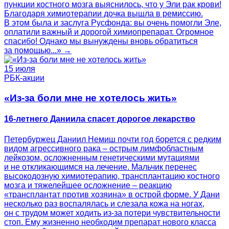
пункции костного мозга выяснилось, что у Эли рак крови!
Благодаря химиотерапии дочка вышла в ремиссию.
В этом была и заслуга Русфонда: вы очень помогли Эле,
оплатили важный и дорогой химиопрепарат. Огромное
спасибо! Однако мы вынуждены вновь обратиться
за помощью...» →
15 июля
РБК-акции
«Из-за боли мне не хотелось жить»
16-летнего Даниила спасет дорогое лекарство
Петербуржец Даниил Немиш почти год борется с редким
видом агрессивного рака – острым лимфобластным
лейкозом, осложненным генетическими мутациями
и не откликающимся на лечение. Мальчик перенес
высокодозную химиотерапию, трансплантацию костного
мозга и тяжелейшее осложнение – реакцию
«трансплантат против хозяина» в острой форме. У Дани
несколько раз воспалялась и слезала кожа на ногах,
он с трудом может ходить из-за потери чувствительности
стоп. Ему жизненно необходим препарат нового класса