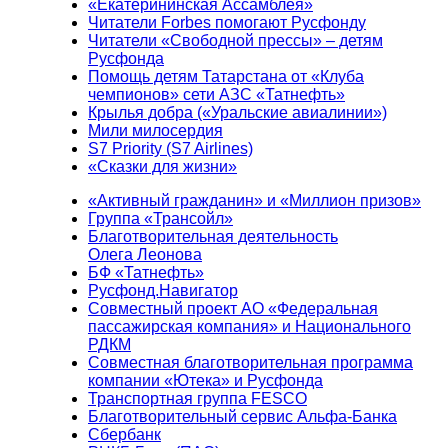
«Екатерининская Ассамблея»
Читатели Forbes помогают Русфонду
Читатели «Свободной прессы» – детям
Русфонда
Помощь детям Татарстана от «Клуба
чемпионов» сети АЗС «Татнефть»
Крылья добра («Уральские авиалинии»)
Мили милосердия
S7 Priority (S7 Airlines)
«Сказки для жизни»
«Активный гражданин» и «Миллион призов»
Группа «Трансойл»
Благотворительная деятельность
Олега Леонова
БФ «Татнефть»
Русфонд.Навигатор
Совместный проект АО «Федеральная
пассажирская компания» и Национального
РДКМ
Совместная благотворительная программа
компании «Ютека» и Русфонда
Транспортная группа FESCO
Благотворительный сервис Альфа-Банка
Сбербанк