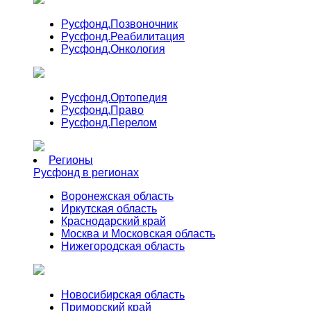
Русфонд.
Позвоночник
Русфонд.
Реабилитация
Русфонд.
Онкология
Русфонд.
Ортопедия
Русфонд.
Право
Русфонд.
Перелом
Регионы
Русфонд в регионах
Воронежская область
Иркутская область
Краснодарский край
Москва и Московская область
Нижегородская область
Новосибирская область
Приморский край