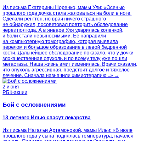
Из письма Екатерины Норенко, мамы Ули: «Осенью
прошлого года дочка стала жаловаться на боли в ноге.
Сделали рентген, но врач ничего страшного
не обнаружил, посоветовал повторить обследование
через полгода. А в январе Уля ударилась коленкой,
и боли стали невыносимыми. Ее направили
на компьютерную томографию, которая выявила
перелом и большое образование в левой бедренной
кости. Дальнейшее обследование показало, что у дочки
злокачественная опухоль и по всему телу уже пошли
метастазы. Наша жизнь вмиг изменилась. Врачи сказали,
что опухоль агрессивная, предстоит долгое и тяжелое
лечение. Сначала назначили химиотерапию...» →
2 июня
РБК-акции
Бой с осложнениями
13-летнего Илью спасут лекарства
Из письма Натальи Артамоновой, мамы Ильи: «В июле
прошлого года у сына поднялась температура, начался