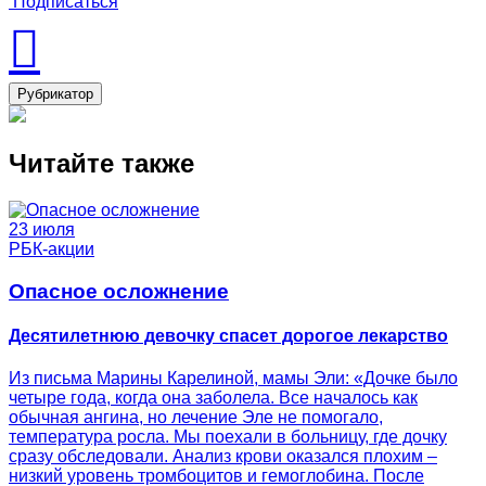
Подписаться
Рубрикатор
Читайте также
23 июля
РБК-акции
Опасное осложнение
Десятилетнюю девочку спасет дорогое лекарство
Из письма Марины Карелиной, мамы Эли: «Дочке было
четыре года, когда она заболела. Все началось как
обычная ангина, но лечение Эле не помогало,
температура росла. Мы поехали в больницу, где дочку
сразу обследовали. Анализ крови оказался плохим –
низкий уровень тромбоцитов и гемоглобина. После