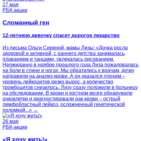
27 мая
РБК-акции
Сломанный ген
12-летнюю девочку спасет дорогое лекарство
Из письма Ольги Сириной, мамы Лизы: «Дочка росла
здоровой и активной, с раннего детства занималась
плаванием и танцами, увлекалась рисованием.
Неожиданно в ноябре прошлого года Лиза пожаловалась
на боли в спине и ногах. Мы обратились к врачам, дочку
направили на анализ крови. А он оказался плохим –
уровень лейкоцитов резко вырос, а количество
тромбоцитов снизилось. Лизу сразу положили в больницу
на обследование. В крови и костном мозге обнаружили
онкоклетки и диагностировали рак крови – острый
лимфобластный лейкоз, осложненный генетической
поломкой...» →
26 мая
РБК-акции
«Я хочу жить!»