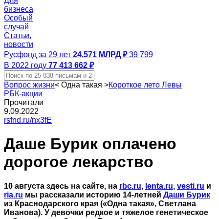
Для
бизнеса
Особый
случай
Статьи,
новости
Русфонд за 29 лет
24,571 МЛРД ₽
39 799
В 2022 году
77 413 662 ₽
Вопрос жизни
<
Одна такая
>
Короткое лето Левы
РБК-акции
Прочитали
9.09.2022
rsfnd.ru/nx3fE
Даше Бурик оплачено
дорогое лекарство
10 августа здесь на сайте, на
rbc.ru
,
lenta.ru
,
vesti.ru
и
ria.ru
мы рассказали историю 14-летней
Даши Бурик
из Краснодарского края («Одна такая», Светлана
Иванова). У девочки редкое и тяжелое генетическое