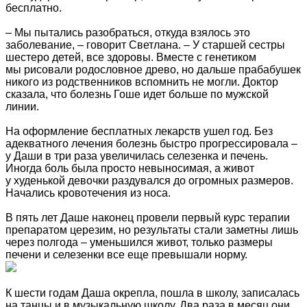
бесплатно.
– Мы пытались разобраться, откуда взялось это
заболевание, – говорит Светлана. – У старшей сестры
шестеро детей, все здоровы. Вместе с генетиком
мы рисовали родословное древо, но дальше прабабушек
никого из родственников вспомнить не могли. Доктор
сказала, что болезнь Гоше идет больше по мужской
линии.
На оформление бесплатных лекарств ушел год. Без
адекватного лечения болезнь быстро прогрессировала –
у Даши в три раза увеличилась селезенка и печень.
Иногда боль была просто невыносимая, а живот
у худенькой девочки раздувался до огромных размеров.
Начались кровотечения из носа.
В пять лет Даше наконец провели первый курс терапии
препаратом церезим, но результаты стали заметны лишь
через полгода – уменьшился живот, только размеры
печени и селезенки все еще превышали норму.
К шести годам Даша окрепла, пошла в школу, записалась
на танцы и в музыкальную школу. Два раза в месяц они