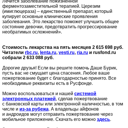
Лечится заболевание пожизненной
ферментозаместительной терапией. Церезим
(имиглюцераза) – единственный препарат, который
купирует основные клинические проявления
заболевания. Это лекарство поможет улучшить общее
состояние девочки, предотвратить прогрессирование
необратимых осложнений».
Стоимость лекарства на пять месяцев 2 615 698 руб.
Читатели
rbc.ru
,
lenta.ru
,
vesti.ru
,
ria.ru
и rusfond.ru
собрали 2 633 088 руб.
Дорогие друзья! Если вы решите помочь Даше Бурик,
пусть вас не смущает цена спасения. Любое ваше
пожертвование будет с благодарностью принято. Все
необходимые реквизиты есть в Русфонде.
Можно воспользоваться и нашей
системой
электронных платежей
, сделав пожертвование
с банковской карты или электронной наличностью, в том
числе и
из-за рубежа
. А владельцы айфонов
и андроидов могут отправить пожертвование через
мобильное приложение. Скачать его можно
здесь
.