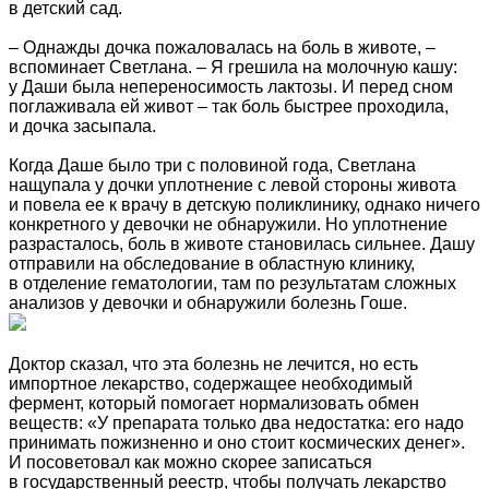
в детский сад.
– Однажды дочка пожаловалась на боль в животе, –
вспоминает Светлана. – Я грешила на молочную кашу:
у Даши была непереносимость лактозы. И перед сном
поглаживала ей живот – так боль быстрее проходила,
и дочка засыпала.
Когда Даше было три с половиной года, Светлана
нащупала у дочки уплотнение с левой стороны живота
и повела ее к врачу в детскую поликлинику, однако ничего
конкретного у девочки не обнаружили. Но уплотнение
разрасталось, боль в животе становилась сильнее. Дашу
отправили на обследование в областную клинику,
в отделение гематологии, там по результатам сложных
анализов у девочки и обнаружили болезнь Гоше.
Доктор сказал, что эта болезнь не лечится, но есть
импортное лекарство, содержащее необходимый
фермент, который помогает нормализовать обмен
веществ: «У препарата только два недостатка: его надо
принимать пожизненно и оно стоит космических денег».
И посоветовал как можно скорее записаться
в государственный реестр, чтобы получать лекарство