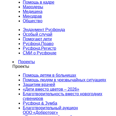
Помощь в кадре
Мародеры
Медицина
Минздрав
Общество
Эндаумент Русфонда
Особый случай
Помогают дети
Русфонд.Право
Русфонд.Регистр
СМИ о Русфонде
Проекты
Проекты
Помощь детям в больницах
Помощь людям в чрезвычайных ситуациях
Защитим врачей
«Дети вместо цветов – 2026»
Благотворительность вместо новогодних
сувениров
Русфонд & Зумба
Благотворительный аукцион
ООО «Доброторг»