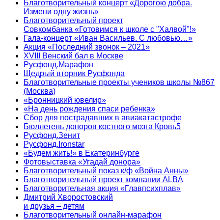
Благотворительный концерт «Дорогою добра.
Измени одну жизнь»
Благотворительный проект
Совкомбанка «Готовимся к школе с "Халвой"!»
Гала-концерт «Иван Васильев. С любовью…»
Акция «Последний звонок – 2021»
XVIII Венский бал в Москве
Русфонд.Марафон
Щедрый вторник Русфонда
Благотворительные проекты учеников школы №867
(Москва)
«Бронницкий ювелир»
«На день рождения спаси ребенка»
Сбор для пострадавших в авиакатастрофе
Бюллетень доноров костного мозга Кровь5
Русфонд.Зенит
Русфонд.Ironstar
«Будем жить!» в Екатеринбурге
Фотовыставка «Угадай донора»
Благотворительный показ к/ф «Война Анны»
Благотворительный проект компании ALBA
Благотворительная акция «Главпсихплав»
Дмитрий Хворостовский
и друзья – детям
Благотворительный онлайн‑марафон