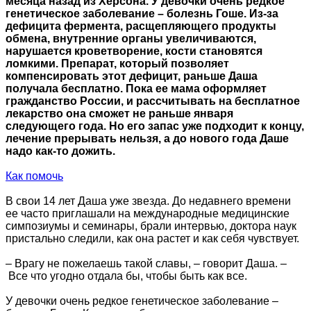
месяца назад из Херсона. У девочки очень редкое
генетическое заболевание – болезнь Гоше. Из-за
дефицита фермента, расщепляющего продукты
обмена, внутренние органы увеличиваются,
нарушается кроветворение, кости становятся
ломкими. Препарат, который позволяет
компенсировать этот дефицит, раньше Даша
получала бесплатно. Пока ее мама оформляет
гражданство России, и рассчитывать на бесплатное
лекарство она сможет не раньше января
следующего года. Но его запас уже подходит к концу,
лечение прерывать нельзя, а до нового года Даше
надо как-то дожить.
Как помочь
В свои 14 лет Даша уже звезда. До недавнего времени
ее часто приглашали на международные медицинские
симпозиумы и семинары, брали интервью, доктора наук
пристально следили, как она растет и как себя чувствует.
– Врагу не пожелаешь такой славы, – говорит Даша. –
Все что угодно отдала бы, чтобы быть как все.
У девочки очень редкое генетическое заболевание –