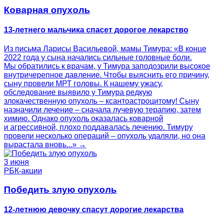
Коварная опухоль
13-летнего мальчика спасет дорогое лекарство
Из письма Ларисы Васильевой, мамы Тимура: «В конце
2022 года у сына начались сильные головные боли.
Мы обратились к врачам, у Тимура заподозрили высокое
внутричерепное давление. Чтобы выяснить его причину,
сыну провели МРТ головы. К нашему ужасу,
обследование выявило у Тимура редкую
злокачественную опухоль – ксантоастроцитому! Сыну
назначили лечение – сначала лучевую терапию, затем
химию. Однако опухоль оказалась коварной
и агрессивной, плохо поддавалась лечению. Тимуру
провели несколько операций – опухоль удаляли, но она
вырастала вновь...» →
3 июня
РБК-акции
Победить злую опухоль
12-летнюю девочку спасут дорогие лекарства