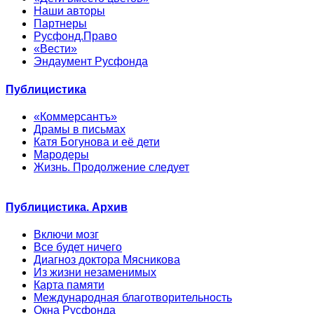
Наши авторы
Партнеры
Русфонд.Право
«Вести»
Эндаумент Русфонда
Публицистика
«Коммерсантъ»
Драмы в письмах
Катя Богунова и её дети
Мародеры
Жизнь. Продолжение следует
Публицистика. Архив
Включи мозг
Все будет ничего
Диагноз доктора Мясникова
Из жизни незаменимых
Карта памяти
Международная благотворительность
Окна Русфонда