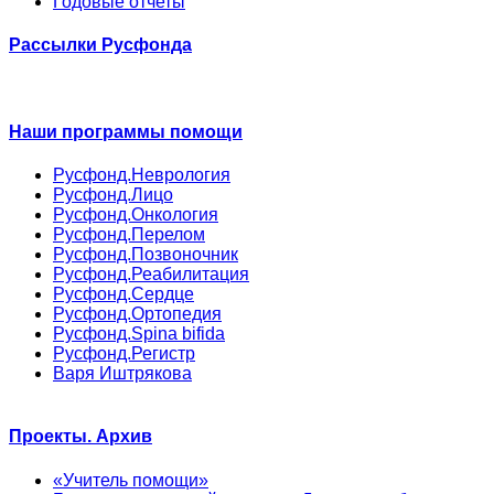
Годовые отчеты
Рассылки Русфонда
Наши программы помощи
Русфонд.Неврология
Русфонд.Лицо
Русфонд.Онкология
Русфонд.Перелом
Русфонд.Позвоночник
Русфонд.Реабилитация
Русфонд.Сердце
Русфонд.Ортопедия
Русфонд.Spina bifida
Русфонд.Регистр
Варя Иштрякова
Проекты. Архив
«Учитель помощи»