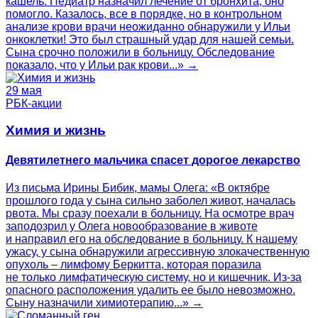
кашель. Педиатр назначил лечение от бронхита, оно
помогло. Казалось, все в порядке, но в контрольном
анализе крови врачи неожиданно обнаружили у Ильи
онкоклетки! Это был страшный удар для нашей семьи.
Сына срочно положили в больницу. Обследование
показало, что у Ильи рак крови...» →
29 мая
РБК-акции
Химия и жизнь
Девятилетнего мальчика спасет дорогое лекарство
Из письма Ирины Бибик, мамы Олега: «В октябре
прошлого года у сына сильно заболел живот, началась
рвота. Мы сразу поехали в больницу. На осмотре врач
заподозрил у Олега новообразование в животе
и направил его на обследование в больницу. К нашему
ужасу, у сына обнаружили агрессивную злокачественную
опухоль – лимфому Беркитта, которая поразила
не только лимфатическую систему, но и кишечник. Из-за
опасного расположения удалить ее было невозможно.
Сыну назначили химиотерапию...» →