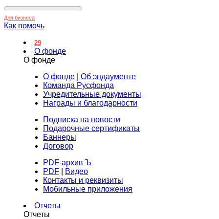
Для бизнеса
Как помочь
29
О фонде
О фонде
О фонде
|
Об эндаументе
Команда Русфонда
Учредительные документы
Награды и благодарности
Подписка на новости
Подарочные сертификаты
Баннеры
Договор
PDF-архив Ъ
PDF
|
Видео
Контакты и реквизиты
Мобильные приложения
Отчеты
Отчеты