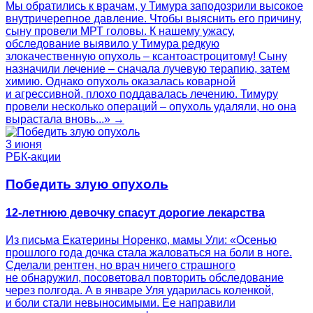
Мы обратились к врачам, у Тимура заподозрили высокое
внутричерепное давление. Чтобы выяснить его причину,
сыну провели МРТ головы. К нашему ужасу,
обследование выявило у Тимура редкую
злокачественную опухоль – ксантоастроцитому! Сыну
назначили лечение – сначала лучевую терапию, затем
химию. Однако опухоль оказалась коварной
и агрессивной, плохо поддавалась лечению. Тимуру
провели несколько операций – опухоль удаляли, но она
вырастала вновь...» →
3 июня
РБК-акции
Победить злую опухоль
12-летнюю девочку спасут дорогие лекарства
Из письма Екатерины Норенко, мамы Ули: «Осенью
прошлого года дочка стала жаловаться на боли в ноге.
Сделали рентген, но врач ничего страшного
не обнаружил, посоветовал повторить обследование
через полгода. А в январе Уля ударилась коленкой,
и боли стали невыносимыми. Ее направили