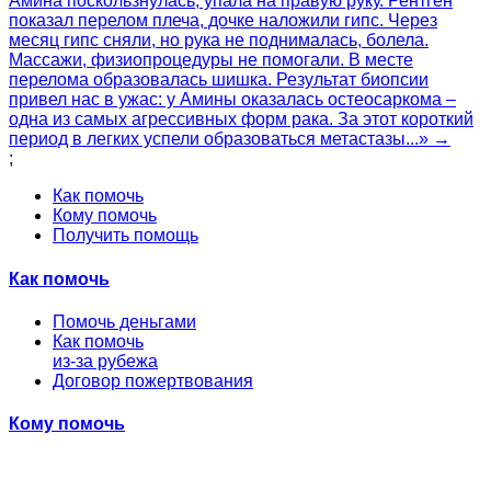
Амина поскользнулась, упала на правую руку. Рентген
показал перелом плеча, дочке наложили гипс. Через
месяц гипс сняли, но рука не поднималась, болела.
Массажи, физиопроцедуры не помогали. В месте
перелома образовалась шишка. Результат биопсии
привел нас в ужас: у Амины оказалась остеосаркома –
одна из самых агрессивных форм рака. За этот короткий
период в легких успели образоваться метастазы...» →
;
Как помочь
Кому помочь
Получить помощь
Как помочь
Помочь деньгами
Как помочь
из-за рубежа
Договор пожертвования
Кому помочь