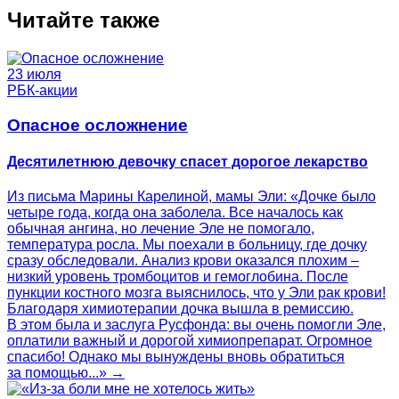
Читайте также
23 июля
РБК-акции
Опасное осложнение
Десятилетнюю девочку спасет дорогое лекарство
Из письма Марины Карелиной, мамы Эли: «Дочке было
четыре года, когда она заболела. Все началось как
обычная ангина, но лечение Эле не помогало,
температура росла. Мы поехали в больницу, где дочку
сразу обследовали. Анализ крови оказался плохим –
низкий уровень тромбоцитов и гемоглобина. После
пункции костного мозга выяснилось, что у Эли рак крови!
Благодаря химиотерапии дочка вышла в ремиссию.
В этом была и заслуга Русфонда: вы очень помогли Эле,
оплатили важный и дорогой химиопрепарат. Огромное
спасибо! Однако мы вынуждены вновь обратиться
за помощью...» →