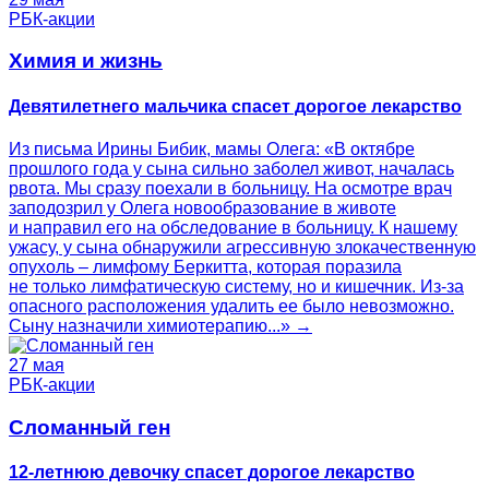
РБК-акции
Химия и жизнь
Девятилетнего мальчика спасет дорогое лекарство
Из письма Ирины Бибик, мамы Олега: «В октябре
прошлого года у сына сильно заболел живот, началась
рвота. Мы сразу поехали в больницу. На осмотре врач
заподозрил у Олега новообразование в животе
и направил его на обследование в больницу. К нашему
ужасу, у сына обнаружили агрессивную злокачественную
опухоль – лимфому Беркитта, которая поразила
не только лимфатическую систему, но и кишечник. Из-за
опасного расположения удалить ее было невозможно.
Сыну назначили химиотерапию...» →
27 мая
РБК-акции
Сломанный ген
12-летнюю девочку спасет дорогое лекарство