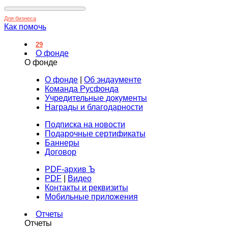
Для бизнеса
Как помочь
29
О фонде
О фонде
О фонде
|
Об эндаументе
Команда Русфонда
Учредительные документы
Награды и благодарности
Подписка на новости
Подарочные сертификаты
Баннеры
Договор
PDF-архив Ъ
PDF
|
Видео
Контакты и реквизиты
Мобильные приложения
Отчеты
Отчеты