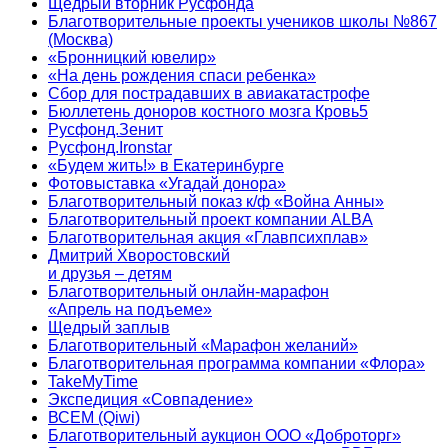
Щедрый вторник Русфонда
Благотворительные проекты учеников школы №867
(Москва)
«Бронницкий ювелир»
«На день рождения спаси ребенка»
Сбор для пострадавших в авиакатастрофе
Бюллетень доноров костного мозга Кровь5
Русфонд.Зенит
Русфонд.Ironstar
«Будем жить!» в Екатеринбурге
Фотовыставка «Угадай донора»
Благотворительный показ к/ф «Война Анны»
Благотворительный проект компании ALBA
Благотворительная акция «Главпсихплав»
Дмитрий Хворостовский
и друзья – детям
Благотворительный онлайн‑марафон
«Апрель на подъеме»
Щедрый заплыв
Благотворительный «Марафон желаний»
Благотворительная программа компании «Флора»
TakeMyTime
Экспедиция «Совпадение»
ВСЕМ (Qiwi)
Благотворительный аукцион ООО «Доброторг»