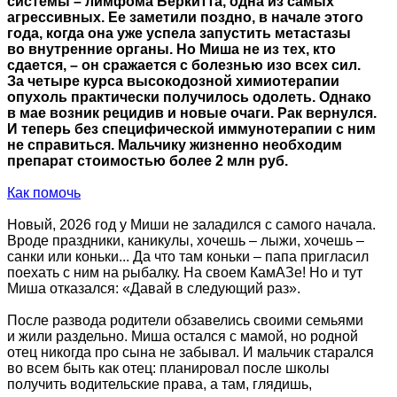
системы – лимфома Беркитта, одна из самых
агрессивных. Ее заметили поздно, в начале этого
года, когда она уже успела запустить метастазы
во внутренние органы. Но Миша не из тех, кто
сдается, – он сражается с болезнью изо всех сил.
За четыре курса высокодозной химиотерапии
опухоль практически получилось одолеть. Однако
в мае возник рецидив и новые очаги. Рак вернулся.
И теперь без специфической иммунотерапии с ним
не справиться. Мальчику жизненно необходим
препарат стоимостью более 2 млн руб.
Как помочь
Новый, 2026 год у Миши не заладился с самого начала.
Вроде праздники, каникулы, хочешь – лыжи, хочешь –
санки или коньки... Да что там коньки – папа пригласил
поехать с ним на рыбалку. На своем КамАЗе! Но и тут
Миша отказался: «Давай в следующий раз».
После развода родители обзавелись своими семьями
и жили раздельно. Миша остался с мамой, но родной
отец никогда про сына не забывал. И мальчик старался
во всем быть как отец: планировал после школы
получить водительские права, а там, глядишь,