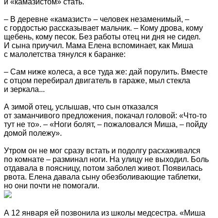
и «камазистом» стать.
– В деревне «камазист» – человек незаменимый, –
с гордостью рассказывает мальчик. – Кому дрова, кому
щебень, кому песок. Без работы отец ни дня не сидел.
И сына приучил. Мама Елена вспоминает, как Миша
с малолетства тянулся к баранке:
– Сам ниже колеса, а все туда же: дай порулить. Вместе
с отцом перебирал двигатель в гараже, мыл стекла
и зеркала...
А зимой отец, услышав, что сын отказался
от заманчивого предложения, покачал головой: «Что-то
тут не то». – «Ноги болят, – пожаловался Миша, – пойду
домой полежу».
Утром он не мог сразу встать и подолгу расхаживался
по комнате – разминал ноги. На улицу не выходил. Боль
отдавала в поясницу, потом заболел живот. Появилась
рвота. Елена давала сыну обезболивающие таблетки,
но они почти не помогали.
А 12 января ей позвонила из школы медсестра. «Миша