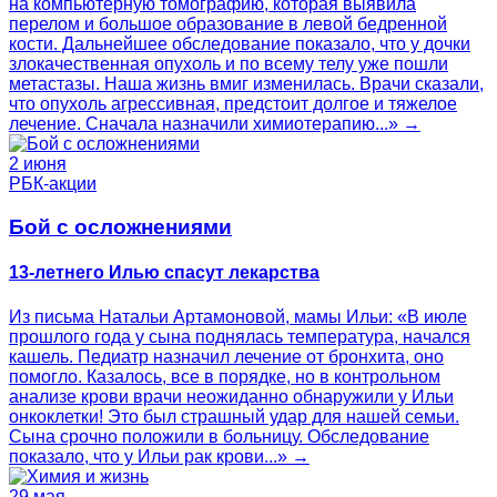
на компьютерную томографию, которая выявила
перелом и большое образование в левой бедренной
кости. Дальнейшее обследование показало, что у дочки
злокачественная опухоль и по всему телу уже пошли
метастазы. Наша жизнь вмиг изменилась. Врачи сказали,
что опухоль агрессивная, предстоит долгое и тяжелое
лечение. Сначала назначили химиотерапию...» →
2 июня
РБК-акции
Бой с осложнениями
13-летнего Илью спасут лекарства
Из письма Натальи Артамоновой, мамы Ильи: «В июле
прошлого года у сына поднялась температура, начался
кашель. Педиатр назначил лечение от бронхита, оно
помогло. Казалось, все в порядке, но в контрольном
анализе крови врачи неожиданно обнаружили у Ильи
онкоклетки! Это был страшный удар для нашей семьи.
Сына срочно положили в больницу. Обследование
показало, что у Ильи рак крови...» →
29 мая