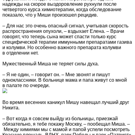
надежды на скорое выздоровление рухнули после
четвертого курса химиотерапии, когда обследование
показало, что у Миши произошел рецидив.
– Для нас это очень опасный сигнал, учитывая скорость
распространения опухоли, – вздыхает Елена. – Врачи
говорят, что теперь сына может спасти только курс
специфической терапии иммунными препаратами газива
и колумви. Но особенно важного препарата колумви
в отделении нет.
Мужественный Миша не теряет силы духа.
– Я не один, – говорит он. – Мне звонят и пишут
одноклассники. В больнице мама и папа живут со мной
в палате по очереди.
Во время весенних каникул Мишу навещал лучший друг
Никита.
– Вот когда я совсем выйду из больницы, приезжай
обязательно, я тебе покажу Москву, – пообещал Миша. –
Между химиями мы с мамой и папой успели посмотреть
Красную площадь, ВДНХ, парк Победы и парк «Патриот»,