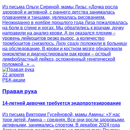
Из письма Ольги Сириной, мамы Лизы: «Дочка росла
здоровой и активной, с раннего детства занималась
плаванием и танцами, увлекалась рисованием.
Неожиданно в ноябре прошлого года Лиза пожаловалась
на боли в спине и ногах. Мы обратились к врачам, дочку
направили на анализ крови. А он оказался плохим –
уровень лейкоцитов резко вырос, а количество
тромбоцитов снизилось. Лизу сразу положили в больницу
на обследование. В крови и костном мозге обнаружили
онкоклетки и диагностировали рак крови – острый
лимфобластный лейкоз, осложненный генетической
поломкой...» →
22 апреля
РБК-акции
Правая рука
14-летней девочке требуется эндопротезирование
Из письма Виктории Гусейновой, мамы Амины: «У нас
трое детей, Амина – средняя. Все они росли здоровыми,
активными, занимались спортом. В декабре 2024 года