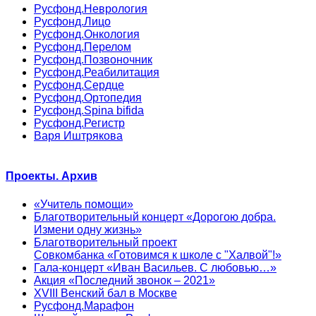
Русфонд.Неврология
Русфонд.Лицо
Русфонд.Онкология
Русфонд.Перелом
Русфонд.Позвоночник
Русфонд.Реабилитация
Русфонд.Сердце
Русфонд.Ортопедия
Русфонд.Spina bifida
Русфонд.Регистр
Варя Иштрякова
Проекты. Архив
«Учитель помощи»
Благотворительный концерт «Дорогою добра.
Измени одну жизнь»
Благотворительный проект
Совкомбанка «Готовимся к школе с "Халвой"!»
Гала-концерт «Иван Васильев. С любовью…»
Акция «Последний звонок – 2021»
XVIII Венский бал в Москве
Русфонд.Марафон