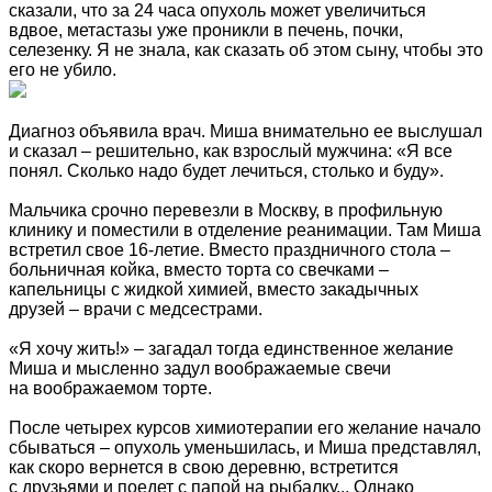
сказали, что за 24 часа опухоль может увеличиться
вдвое, метастазы уже проникли в печень, почки,
селезенку. Я не знала, как сказать об этом сыну, чтобы это
его не убило.
Диагноз объявила врач. Миша внимательно ее выслушал
и сказал – решительно, как взрослый мужчина: «Я все
понял. Сколько надо будет лечиться, столько и буду».
Мальчика срочно перевезли в Москву, в профильную
клинику и поместили в отделение реанимации. Там Миша
встретил свое 16-летие. Вместо праздничного стола –
больничная койка, вместо торта со свечками –
капельницы с жидкой химией, вместо закадычных
друзей – врачи с медсестрами.
«Я хочу жить!» – загадал тогда единственное желание
Миша и мысленно задул воображаемые свечи
на воображаемом торте.
После четырех курсов химиотерапии его желание начало
сбываться – опухоль уменьшилась, и Миша представлял,
как скоро вернется в свою деревню, встретится
с друзьями и поедет с папой на рыбалку... Однако