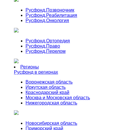
Русфонд.
Позвоночник
Русфонд.
Реабилитация
Русфонд.
Онкология
Русфонд.
Ортопедия
Русфонд.
Право
Русфонд.
Перелом
Регионы
Русфонд в регионах
Воронежская область
Иркутская область
Краснодарский край
Москва и Московская область
Нижегородская область
Новосибирская область
Приморский край