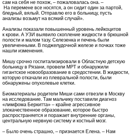
сам на себя не похож, – пожаловалась она. –
На перемене все носятся, а он сидит один за партой,
бледный, вялый. Отправлю его в больницу, пусть
анализы возьмут на всякий случай».
Анализы показали повышенный уровень лейкоцитов
к крови. А УЗИ выявило скопление жидкости в брюшной
полости и малом тазу. Селезенка и печень были
увеличенными. В поджелудочной железе и почках тоже
нашли изменения.
Мишу срочно госпитализировали в Областную детскую
больницу в Рязани, провели МРТ и обнаружили
гигантское новообразование в средостении. В жидкости,
которую откачали из плевральной полости, были
обнаружены опухолевые клетки.
Биоматериалы родители Миши сами отвезли в Москву
на исследование. Там мальчику поставили диагноз
«лимфома Беркитта» – крайне агрессивное
злокачественное образование, которое быстро
распространяется и поражает внутренние органы,
центральную нервную систему и костный мозг.
– Было очень страшно, – признается Елена. – Нам