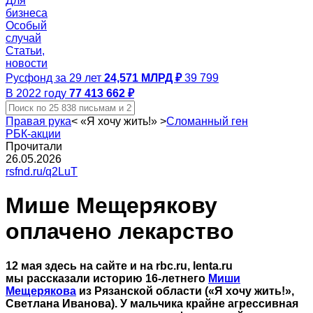
Для
бизнеса
Особый
случай
Статьи,
новости
Русфонд за 29 лет
24,571 МЛРД ₽
39 799
В 2022 году
77 413 662 ₽
Правая рука
<
«Я хочу жить!»
>
Сломанный ген
РБК-акции
Прочитали
26.05.2026
rsfnd.ru/q2LuT
Мише Мещерякову
оплачено лекарство
12 мая здесь на сайте и на rbc.ru, lenta.ru
мы рассказали историю 16-летнего
Миши
Мещерякова
из Рязанской области («Я хочу жить!»,
Светлана Иванова). У мальчика крайне агрессивная