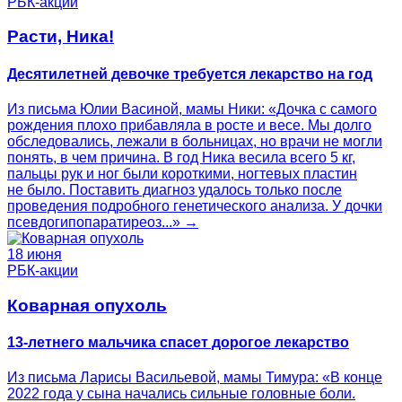
РБК-акции
Расти, Ника!
Десятилетней девочке требуется лекарство на год
Из письма Юлии Васиной, мамы Ники: «Дочка с самого
рождения плохо прибавляла в росте и весе. Мы долго
обследовались, лежали в больницах, но врачи не могли
понять, в чем причина. В год Ника весила всего 5 кг,
пальцы рук и ног были короткими, ногтевых пластин
не было. Поставить диагноз удалось только после
проведения подробного генетического анализа. У дочки
псевдогипопаратиреоз...» →
18 июня
РБК-акции
Коварная опухоль
13-летнего мальчика спасет дорогое лекарство
Из письма Ларисы Васильевой, мамы Тимура: «В конце
2022 года у сына начались сильные головные боли.