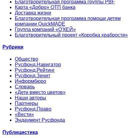
Благотворительная программа группы PBF
Карта «Добро» ОТП банка
Доставка жизни
Благотворительная программа помощи детям
компании QuickMADE
Группа компаний «О’КЕЙ»
Благотворительный проект «Коробка храбрости»
Рубрики
Общество
Русфонд.Навигатор
Русфонд.Рейтинг
Русфонд.Зенит
Информбюро
Словарь
«Дети вместо цветов»
Наши авторы
Партнеры
Русфонд.Право
«Вести»
Эндаумент Русфонда
Публицистика