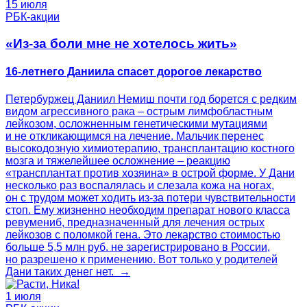
15 июля
РБК-акции
«Из-за боли мне не хотелось жить»
16-летнего Даниила спасет дорогое лекарство
Петербуржец Даниил Немиш почти год борется с редким
видом агрессивного рака – острым лимфобластным
лейкозом, осложненным генетическими мутациями
и не откликающимся на лечение. Мальчик перенес
высокодозную химиотерапию, трансплантацию костного
мозга и тяжелейшее осложнение – реакцию
«трансплантат против хозяина» в острой форме. У Дани
несколько раз воспалялась и слезала кожа на ногах,
он с трудом может ходить из-за потери чувствительности
стоп. Ему жизненно необходим препарат нового класса
ревумениб, предназначенный для лечения острых
лейкозов с поломкой гена. Это лекарство стоимостью
больше 5,5 млн руб. не зарегистрировано в России,
но разрешено к применению. Вот только у родителей
Дани таких денег нет. →
1 июля