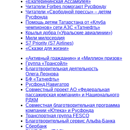
«Екатерининская Ассамблея»
Читатели Forbes помогают Русфонду
Читатели «Свободной прессы» – детям
Русфонда
Помощь детям Татарстана от «Клуба
чемпионов» сети АЗС «Татнефть»
Крылья добра («Уральские авиалинии»)
Мили милосердия
S7 Priority (S7 Airlines)
«Сказки для жизни»
«Активный гражданин» и «Миллион призов»
Группа «Трансойл»
Благотворительная деятельность
Олега Леонова
БФ «Татнефть»
Русфонд.Навигатор
Совместный проект АО «Федеральная
пассажирская компания» и Национального
РДКМ
Совместная благотворительная программа
компании «Ютека» и Русфонда
Транспортная группа FESCO
Благотворительный сервис Альфа-Банка
Сбербанк