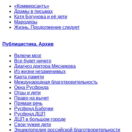
«Коммерсантъ»
Драмы в письмах
Катя Богунова и её дети
Мародеры
Жизнь. Продолжение следует
Публицистика. Архив
Включи мозг
Все будет ничего
Диагноз доктора Мясникова
Из жизни незаменимых
Карта памяти
Международная благотворительность
Окна Русфонда
Отцы и дети
Право на вычет
Прямая речь
Русфонд.Бабочки
Русфонд.ДЦП
ДЦП в большом городе
Свои чужие дети
Энциклопедия российской благотворительности