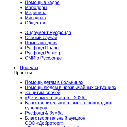
Помощь в кадре
Мародеры
Медицина
Минздрав
Общество
Эндаумент Русфонда
Особый случай
Помогают дети
Русфонд.Право
Русфонд.Регистр
СМИ о Русфонде
Проекты
Проекты
Помощь детям в больницах
Помощь людям в чрезвычайных ситуациях
Защитим врачей
«Дети вместо цветов – 2026»
Благотворительность вместо новогодних
сувениров
Русфонд & Зумба
Благотворительный аукцион
ООО «Доброторг»