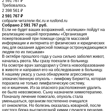
2 591 767 ₽
Требовалось
2 398 561 ₽
2 591 767 ₽
собрали читатели rbc.ru и rusfond.ru
Собрано 2 591 767 руб.
Если не будет ваших возражений, «излишки» пойдут на
реализацию нашей программы «Организация
пожертвований при помощи средств массовой
информации и интернета от физических и юридических
лиц для оказания адресной помощи остронуждающимся
людям по их письмам»
В октябре прошлого года у сына сильно заболел живот,
началась рвота. Мы сразу поехали в больницу.
На осмотре врач заподозрил у Олега новообразование
в животе и направил его на обследование в больницу.
К нашему ужасу, у сына обнаружили агрессивную
злокачественную опухоль – лимфому Беркитта, которая
поразила не только лимфатическую систему,
но и кишечник. Из-за опасного расположения удалить
ее было невозможно. Сыну назначили химиотерапию.
Поначалу лечение помогало, опухоль стала
уменьшаться, организм постепенно очищался
от онкоклеток. Но болезнь оказалась коварной, после
шестого блока высокодозной химии случился рецидив.