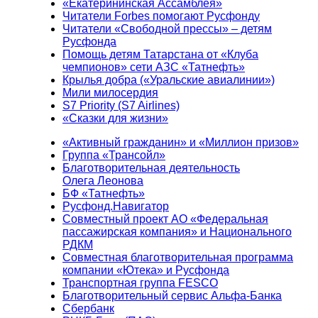
«Екатерининская Ассамблея»
Читатели Forbes помогают Русфонду
Читатели «Свободной прессы» – детям
Русфонда
Помощь детям Татарстана от «Клуба
чемпионов» сети АЗС «Татнефть»
Крылья добра («Уральские авиалинии»)
Мили милосердия
S7 Priority (S7 Airlines)
«Сказки для жизни»
«Активный гражданин» и «Миллион призов»
Группа «Трансойл»
Благотворительная деятельность
Олега Леонова
БФ «Татнефть»
Русфонд.Навигатор
Совместный проект АО «Федеральная
пассажирская компания» и Национального
РДКМ
Совместная благотворительная программа
компании «Ютека» и Русфонда
Транспортная группа FESCO
Благотворительный сервис Альфа-Банка
Сбербанк