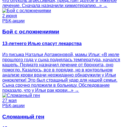
что опухоль агрессивная, предстоит долгое и тяжелое
лечение. Сначала назначили химиотерапию...» →
2 июня
РБК-акции
Бой с осложнениями
13-летнего Илью спасут лекарства
Из письма Натальи Артамоновой, мамы Ильи: «В июле
прошлого года у сына поднялась температура, начался
кашель. Педиатр назначил лечение от бронхита, оно
помогло. Казалось, все в порядке, но в контрольном
анализе крови врачи неожиданно обнаружили у Ильи
онкоклетки! Это был страшный удар для нашей семьи.
Сына срочно положили в больницу. Обследование
показало, что у Ильи рак крови...» →
27 мая
РБК-акции
Сломанный ген