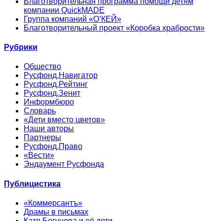
Благотворительная программа помощи детям
компании QuickMADE
Группа компаний «О’КЕЙ»
Благотворительный проект «Коробка храбрости»
Рубрики
Общество
Русфонд.Навигатор
Русфонд.Рейтинг
Русфонд.Зенит
Информбюро
Словарь
«Дети вместо цветов»
Наши авторы
Партнеры
Русфонд.Право
«Вести»
Эндаумент Русфонда
Публицистика
«Коммерсантъ»
Драмы в письмах
Катя Богунова и её дети