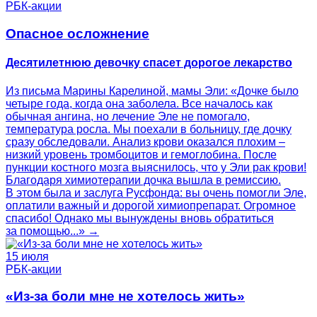
РБК-акции
Опасное осложнение
Десятилетнюю девочку спасет дорогое лекарство
Из письма Марины Карелиной, мамы Эли: «Дочке было
четыре года, когда она заболела. Все началось как
обычная ангина, но лечение Эле не помогало,
температура росла. Мы поехали в больницу, где дочку
сразу обследовали. Анализ крови оказался плохим –
низкий уровень тромбоцитов и гемоглобина. После
пункции костного мозга выяснилось, что у Эли рак крови!
Благодаря химиотерапии дочка вышла в ремиссию.
В этом была и заслуга Русфонда: вы очень помогли Эле,
оплатили важный и дорогой химиопрепарат. Огромное
спасибо! Однако мы вынуждены вновь обратиться
за помощью...» →
15 июля
РБК-акции
«Из-за боли мне не хотелось жить»