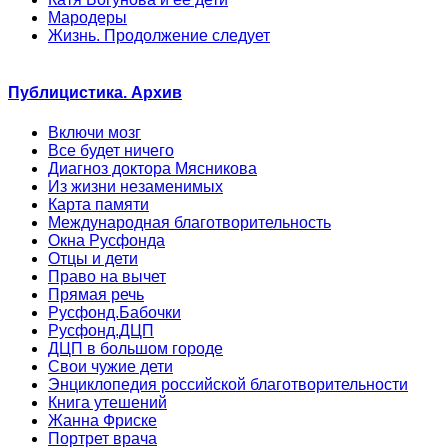
Мародеры
Жизнь. Продолжение следует
Публицистика. Архив
Включи мозг
Все будет ничего
Диагноз доктора Мясникова
Из жизни незаменимых
Карта памяти
Международная благотворительность
Окна Русфонда
Отцы и дети
Право на вычет
Прямая речь
Русфонд.Бабочки
Русфонд.ДЦП
ДЦП в большом городе
Свои чужие дети
Энциклопедия российской благотворительности
Книга утешений
Жанна Фриске
Портрет врача