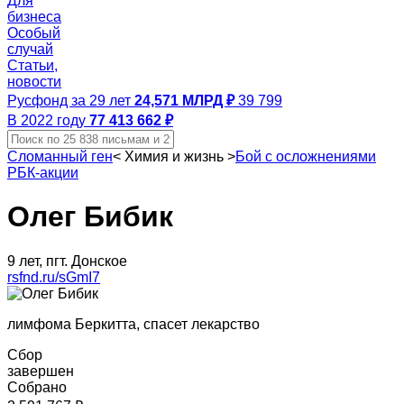
Для
бизнеса
Особый
случай
Статьи,
новости
Русфонд за 29 лет
24,571 МЛРД ₽
39 799
В 2022 году
77 413 662 ₽
Сломанный ген
<
Химия и жизнь
>
Бой с осложнениями
РБК-акции
Олег Бибик
9 лет, пгт. Донское
rsfnd.ru/sGmI7
лимфома Беркитта, спасет лекарство
Сбор
завершен
Собрано