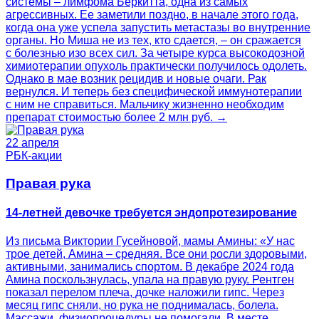
системы – лимфома Беркитта, одна из самых
агрессивных. Ее заметили поздно, в начале этого года,
когда она уже успела запустить метастазы во внутренние
органы. Но Миша не из тех, кто сдается, – он сражается
с болезнью изо всех сил. За четыре курса высокодозной
химиотерапии опухоль практически получилось одолеть.
Однако в мае возник рецидив и новые очаги. Рак
вернулся. И теперь без специфической иммунотерапии
с ним не справиться. Мальчику жизненно необходим
препарат стоимостью более 2 млн руб. →
22 апреля
РБК-акции
Правая рука
14-летней девочке требуется эндопротезирование
Из письма Виктории Гусейновой, мамы Амины: «У нас
трое детей, Амина – средняя. Все они росли здоровыми,
активными, занимались спортом. В декабре 2024 года
Амина поскользнулась, упала на правую руку. Рентген
показал перелом плеча, дочке наложили гипс. Через
месяц гипс сняли, но рука не поднималась, болела.
Массажи, физиопроцедуры не помогали. В месте