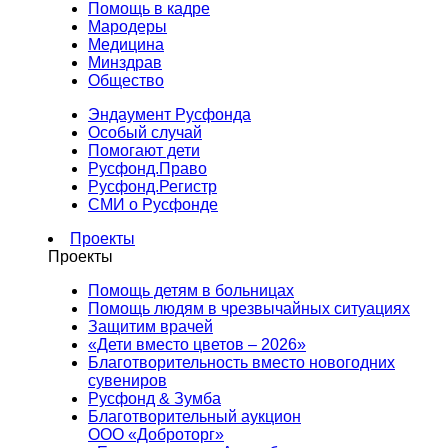
Помощь в кадре
Мародеры
Медицина
Минздрав
Общество
Эндаумент Русфонда
Особый случай
Помогают дети
Русфонд.Право
Русфонд.Регистр
СМИ о Русфонде
Проекты
Проекты
Помощь детям в больницах
Помощь людям в чрезвычайных ситуациях
Защитим врачей
«Дети вместо цветов – 2026»
Благотворительность вместо новогодних
сувениров
Русфонд & Зумба
Благотворительный аукцион
ООО «Доброторг»