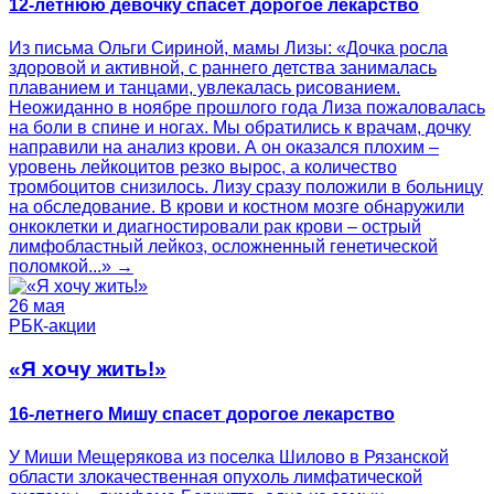
12-летнюю девочку спасет дорогое лекарство
Из письма Ольги Сириной, мамы Лизы: «Дочка росла
здоровой и активной, с раннего детства занималась
плаванием и танцами, увлекалась рисованием.
Неожиданно в ноябре прошлого года Лиза пожаловалась
на боли в спине и ногах. Мы обратились к врачам, дочку
направили на анализ крови. А он оказался плохим –
уровень лейкоцитов резко вырос, а количество
тромбоцитов снизилось. Лизу сразу положили в больницу
на обследование. В крови и костном мозге обнаружили
онкоклетки и диагностировали рак крови – острый
лимфобластный лейкоз, осложненный генетической
поломкой...» →
26 мая
РБК-акции
«Я хочу жить!»
16-летнего Мишу спасет дорогое лекарство
У Миши Мещерякова из поселка Шилово в Рязанской
области злокачественная опухоль лимфатической