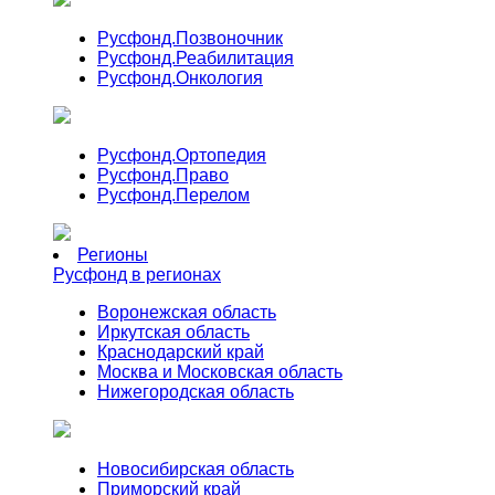
Русфонд.
Позвоночник
Русфонд.
Реабилитация
Русфонд.
Онкология
Русфонд.
Ортопедия
Русфонд.
Право
Русфонд.
Перелом
Регионы
Русфонд в регионах
Воронежская область
Иркутская область
Краснодарский край
Москва и Московская область
Нижегородская область
Новосибирская область
Приморский край