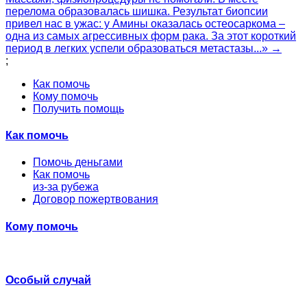
перелома образовалась шишка. Результат биопсии
привел нас в ужас: у Амины оказалась остеосаркома –
одна из самых агрессивных форм рака. За этот короткий
период в легких успели образоваться метастазы...» →
;
Как помочь
Кому помочь
Получить помощь
Как помочь
Помочь деньгами
Как помочь
из-за рубежа
Договор пожертвования
Кому помочь
Особый случай