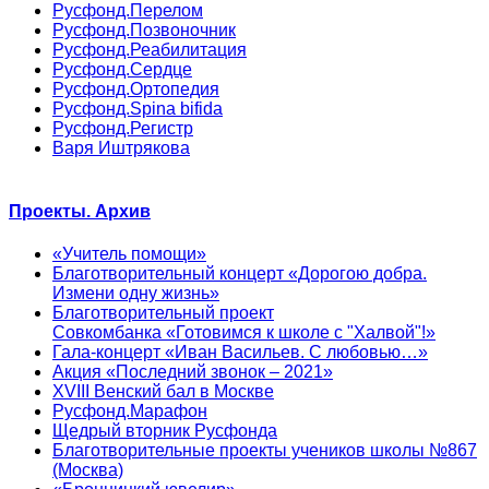
Русфонд.Перелом
Русфонд.Позвоночник
Русфонд.Реабилитация
Русфонд.Сердце
Русфонд.Ортопедия
Русфонд.Spina bifida
Русфонд.Регистр
Варя Иштрякова
Проекты. Архив
«Учитель помощи»
Благотворительный концерт «Дорогою добра.
Измени одну жизнь»
Благотворительный проект
Совкомбанка «Готовимся к школе с "Халвой"!»
Гала-концерт «Иван Васильев. С любовью…»
Акция «Последний звонок – 2021»
XVIII Венский бал в Москве
Русфонд.Марафон
Щедрый вторник Русфонда
Благотворительные проекты учеников школы №867
(Москва)