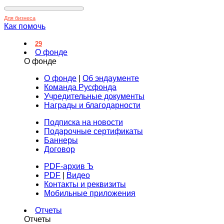
Для бизнеса
Как помочь
29
О фонде
О фонде
О фонде
|
Об эндаументе
Команда Русфонда
Учредительные документы
Награды и благодарности
Подписка на новости
Подарочные сертификаты
Баннеры
Договор
PDF-архив Ъ
PDF
|
Видео
Контакты и реквизиты
Мобильные приложения
Отчеты
Отчеты