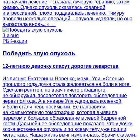
назначили лечение – сначала лучевую терапию, затем
химию. Однако опухоль оказалась коварной
и агрессивной, плохо поддавалась лечению. Тимуру
провели несколько операций – опухоль удаляли, но она
вырастала вновь...» →
3 июня
РБК-акции
Победить злую опухоль
12-летнюю девочку спасут дорогие лекарства
Из письма Екатерины Норенко, мамы Ули: «Осенью
прошлого года дочка стала жаловаться на боли в ноге.
Сделали рентген, но врач ничего страшного
не обнаружил, посоветовал повторить обследование
через полгода. А в январе Уля ударилась коленкой,
и боли стали невыносимыми. Ее направили
на компьютерную томографию, которая выявила
перелом и большое образование в левой бедренной
кости. Дальнейшее обследование показало, что у дочки
злокачественная опухоль и по всему телу уже пошли
метастазы. Наша жизнь вмиг изменилась. Врачи сказали,