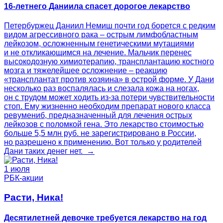
16-летнего Даниила спасет дорогое лекарство
Петербуржец Даниил Немиш почти год борется с редким
видом агрессивного рака – острым лимфобластным
лейкозом, осложненным генетическими мутациями
и не откликающимся на лечение. Мальчик перенес
высокодозную химиотерапию, трансплантацию костного
мозга и тяжелейшее осложнение – реакцию
«трансплантат против хозяина» в острой форме. У Дани
несколько раз воспалялась и слезала кожа на ногах,
он с трудом может ходить из-за потери чувствительности
стоп. Ему жизненно необходим препарат нового класса
ревумениб, предназначенный для лечения острых
лейкозов с поломкой гена. Это лекарство стоимостью
больше 5,5 млн руб. не зарегистрировано в России,
но разрешено к применению. Вот только у родителей
Дани таких денег нет. →
1 июля
РБК-акции
Расти, Ника!
Десятилетней девочке требуется лекарство на год