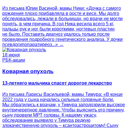
Из письма Юлии Васиной, мамы Ники: «Дочка с самого
рождения плохо прибавляла в росте и весе. Мы долго
обследовались, лежали в больницах, но врачи не могли
понять, в чем причина. В год Ника весила всего 5 кг,
пальцы рук и ног были короткими, ногтевых пластин
не было. Поставить диагноз удалось только после
проведения подробного генетического анализа. У дочки
псевдогипопаратиреоз...» →
18 июня
РБК-акции
Коварная опухоль
13-летнего мальчика спасет дорогое лекарство
Из письма Ларисы Васильевой, мамы Тимура: «В конце
2022 года у сына начались сильные головные боли.
Мы обратились к врачам, у Тимура заподозрили высокое
внутричерепное давление. Чтобы выяснить его причину,
сыну провели МРТ головы. К нашему ужасу,
обследование выявило у Тимура редкую
злокачественную опухоль – ксантоастроцитому! Сыну