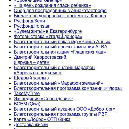
«Бронницкий ювелир»
«На день рождения спаси ребенка»
Сбор для пострадавших в авиакатастрофе
Бюллетень доноров костного мозга Кровь5
Русфонд.Зенит
Русфонд.Ironstar
«Будем жить!» в Екатеринбурге
Фотовыставка «Угадай донора»
Благотворительный показ к/ф «Война Анны»
Благотворительный проект компании ALBA
Благотворительная акция «Главпсихплав»
Дмитрий Хворостовский
и друзья – детям
Благотворительный онлайн‑марафон
«Апрель на подъеме»
Щедрый заплыв
Благотворительный «Марафон желаний»
Благотворительная программа компании «Флора»
TakeMyTime
Экспедиция «Совпадение»
ВСЕМ (Qiwi)
Благотворительный аукцион ООО «Доброторг»
Благотворительная программа группы PBF
Карта «Добро» ОТП банка
Доставка жизни