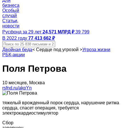
Для
бизнеса
Особый
случай
Статьи,
новости
Русфонд за 29 лет
24,571 МЛРД ₽
39 799
В 2022 году
77 413 662 ₽
Двойная беда
<
Сердце под угрозой
>
Угроза жизни
РБК-акции
Поля Петрова
10 месяцев, Москва
rsfnd.ru/akpYn
тяжелый врожденный порок сердца, нарушение ритма
сердца, спасет операция, требуется
электрокардиостимулятор
Сбор
завершен