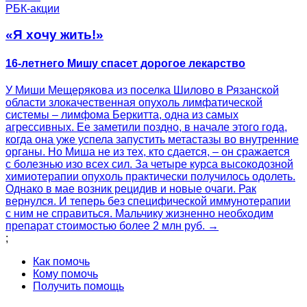
РБК-акции
«Я хочу жить!»
16-летнего Мишу спасет дорогое лекарство
У Миши Мещерякова из поселка Шилово в Рязанской
области злокачественная опухоль лимфатической
системы – лимфома Беркитта, одна из самых
агрессивных. Ее заметили поздно, в начале этого года,
когда она уже успела запустить метастазы во внутренние
органы. Но Миша не из тех, кто сдается, – он сражается
с болезнью изо всех сил. За четыре курса высокодозной
химиотерапии опухоль практически получилось одолеть.
Однако в мае возник рецидив и новые очаги. Рак
вернулся. И теперь без специфической иммунотерапии
с ним не справиться. Мальчику жизненно необходим
препарат стоимостью более 2 млн руб. →
;
Как помочь
Кому помочь
Получить помощь