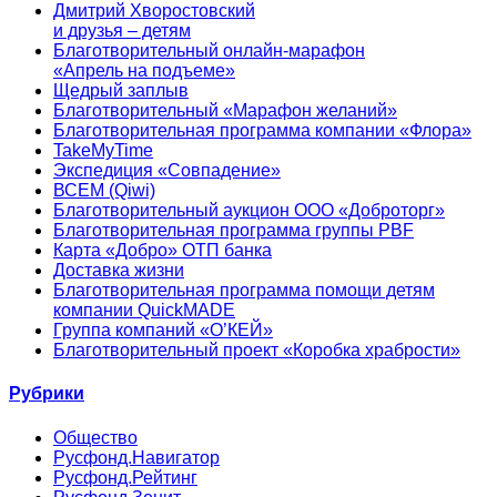
Дмитрий Хворостовский
и друзья – детям
Благотворительный онлайн‑марафон
«Апрель на подъеме»
Щедрый заплыв
Благотворительный «Марафон желаний»
Благотворительная программа компании «Флора»
TakeMyTime
Экспедиция «Совпадение»
ВСЕМ (Qiwi)
Благотворительный аукцион ООО «Доброторг»
Благотворительная программа группы PBF
Карта «Добро» ОТП банка
Доставка жизни
Благотворительная программа помощи детям
компании QuickMADE
Группа компаний «О’КЕЙ»
Благотворительный проект «Коробка храбрости»
Рубрики
Общество
Русфонд.Навигатор
Русфонд.Рейтинг