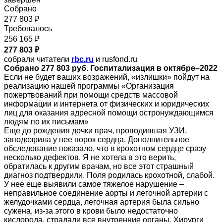
Собрано
277 803 ₽
Требовалось
256 165 ₽
277 803 ₽
собрали читатели
rbc.ru
и rusfond.ru
Собрано 277 803 руб. Госпитализация в октябре–2022
Если не будет ваших возражений, «излишки» пойдут на
реализацию нашей программы «Организация
пожертвований при помощи средств массовой
информации и интернета от физических и юридических
лиц для оказания адресной помощи остронуждающимся
людям по их письмам»
Еще до рождения дочки врач, проводившая УЗИ,
заподозрила у нее порок сердца. Дополнительное
обследование показало, что в крохотном сердце сразу
несколько дефектов. Я не хотела в это верить,
обратилась к другим врачам, но все этот страшный
диагноз подтвердили. Поля родилась крохотной, слабой.
У нее еще выявили самое тяжелое нарушение –
неправильное соединение аорты и легочной артерии с
желудочками сердца, легочная артерия была сильно
сужена, из-за этого в крови было недостаточно
кислорода, страдали все внутренние органы. Хирурги