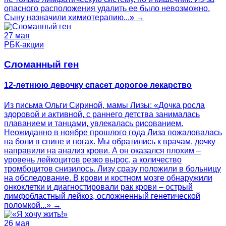
опасного расположения удалить ее было невозможно.
Сыну назначили химиотерапию...» →
27 мая
РБК-акции
Сломанный ген
12-летнюю девочку спасет дорогое лекарство
Из письма Ольги Сириной, мамы Лизы: «Дочка росла
здоровой и активной, с раннего детства занималась
плаванием и танцами, увлекалась рисованием.
Неожиданно в ноябре прошлого года Лиза пожаловалась
на боли в спине и ногах. Мы обратились к врачам, дочку
направили на анализ крови. А он оказался плохим –
уровень лейкоцитов резко вырос, а количество
тромбоцитов снизилось. Лизу сразу положили в больницу
на обследование. В крови и костном мозге обнаружили
онкоклетки и диагностировали рак крови – острый
лимфобластный лейкоз, осложненный генетической
поломкой...» →
26 мая