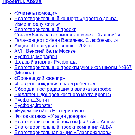
Проекты. Архив
«Учитель помощи»
Благотворительный концерт «Дорогою добра.
Измени одну жизнь»
Благотворительный проект
Совкомбанка «Готовимся к школе с "Халвой"!»
Гала-концерт «Иван Васильев. С любовью…»
Акция «Последний звонок – 2021»
XVIII Венский бал в Москве
Русфонд.Марафон
Щедрый вторник Русфонда
Благотворительные проекты учеников школы №867
(Москва)
«Бронницкий ювелир»
«На день рождения спаси ребенка»
Сбор для пострадавших в авиакатастрофе
Бюллетень доноров костного мозга Кровь5
Русфонд.Зенит
Русфонд.Ironstar
«Будем жить!» в Екатеринбурге
Фотовыставка «Угадай донора»
Благотворительный показ к/ф «Война Анны»
Благотворительный проект компании ALBA
Благотворительная акция «Главпсихплав»