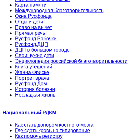
Карта памяти
Международная благотворительность
Окна Русфонда
Отцы и дети
Право на вычет
Прямая речь
Русфонд.Бабочки
Русфонд.ДЦП
ДЦП в большом городе
Свои чужие дети
Энциклопедия российской благотворительности
Книга утешений
Жанна Фриске
Портрет врача
Русфонд.Дом
История болезни
Несладкая жизнь
Национальный РДКМ
Как стать донором костного мозга
Где сдать кровь на типирование
Как помочь регистру