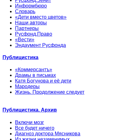
Русфонд.Зенит
Информбюро
Словарь
«Дети вместо цветов»
Наши авторы
Партнеры
Русфонд.Право
«Вести»
Эндаумент Русфонда
Публицистика
«Коммерсантъ»
Драмы в письмах
Катя Богунова и её дети
Мародеры
Жизнь. Продолжение следует
Публицистика. Архив
Включи мозг
Все будет ничего
Диагноз доктора Мясникова
Из жизни незаменимых