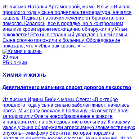
Из письма Натальи Артамоновой, мамы Ильи: «В июле
прошлого года у сына поднялась температура, начался
кашель. Педиатр назначил лечение от бронхита, оно
помогло. Казалось, все в порядке, но в контрольном
анализе крови врачи неожиданно обнаружили у Ильи
онкоклетки! Это был страшный удар для нашей семьи.
Сына срочно положили в больницу. Обследование
показало, что у Ильи рак крови...» →
29 мая
РБК-акции
Химия и жизнь
Девятилетнего мальчика спасет дорогое лекарство
Из письма Ирины Бибик, мамы Олега: «В октябре
прошлого года у сына сильно заболел живот, началась
рвота. Мы сразу поехали в больницу. На осмотре врач
заподозрил у Олега новообразование в животе
и направил его на обследование в больницу. К нашему
ужасу, у сына обнаружили агрессивную злокачественную
опухоль – лимфому Беркитта, которая поразила
не только лимфатическую систему, но и кишечник. Из-за