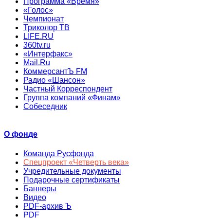
Программа «Время»
«Голос»
Чемпионат
Триколор ТВ
LIFE.RU
360tv.ru
«Интерфакс»
Mail.Ru
КоммерсантЪ FM
Радио «Шансон»
Частный Корреспондент
Группа компаний «Финам»
Собеседник
О фонде
Команда Русфонда
Спецпроект «Четверть века»
Учредительные документы
Подарочные сертификаты
Баннеры
Видео
PDF-архив Ъ
PDF