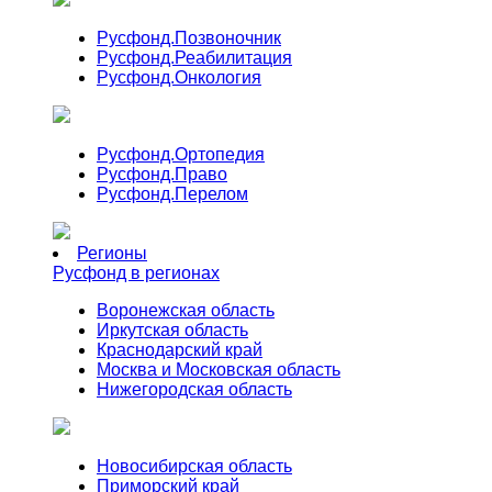
Русфонд.
Позвоночник
Русфонд.
Реабилитация
Русфонд.
Онкология
Русфонд.
Ортопедия
Русфонд.
Право
Русфонд.
Перелом
Регионы
Русфонд в регионах
Воронежская область
Иркутская область
Краснодарский край
Москва и Московская область
Нижегородская область
Новосибирская область
Приморский край