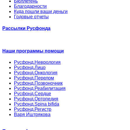
Бюллетень
Благодарности
Куда пошли ваши деньги
Годовые отчеты
Рассылки Русфонда
Наши программы помощи
Русфонд.Неврология
Русфонд.Лицо
Русфонд.Онкология
Русфонд.Перелом
Русфонд.Позвоночник
Русфонд.Реабилитация
Русфонд.Сердце
Русфонд.Ортопедия
Русфонд.Spina bifida
Русфонд.Регистр
Варя Иштрякова