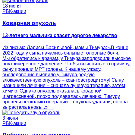
18 июня
РБК-акции
Коварная опухоль
13-летнего мальчика спасет дорогое лекарство
Из письма Ларисы Васильевой, мамы Тимура: «В конце
2022 года у сына начались сильные головные боли.
Мы обратились к врачам, у Тимура заподозрили высокое
внутричерепное давление. Чтобы выяснить его причину,
сыну провели МРТ головы. К нашему ужасу,
обследование выявило у Тимура редкую
злокачественную опухоль – ксантоастроцитому! Сыну
назначили лечение – сначала лучевую терапию, затем
химию. Однако опухоль оказалась коварной
и агрессивной, плохо поддавалась лечению. Тимуру
провели несколько операций – опухоль удаляли, но она
вырастала вновь...» →
3 июня
РБК-акции
Победить злую опухоль