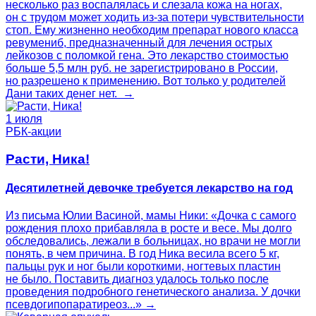
несколько раз воспалялась и слезала кожа на ногах,
он с трудом может ходить из-за потери чувствительности
стоп. Ему жизненно необходим препарат нового класса
ревумениб, предназначенный для лечения острых
лейкозов с поломкой гена. Это лекарство стоимостью
больше 5,5 млн руб. не зарегистрировано в России,
но разрешено к применению. Вот только у родителей
Дани таких денег нет. →
1 июля
РБК-акции
Расти, Ника!
Десятилетней девочке требуется лекарство на год
Из письма Юлии Васиной, мамы Ники: «Дочка с самого
рождения плохо прибавляла в росте и весе. Мы долго
обследовались, лежали в больницах, но врачи не могли
понять, в чем причина. В год Ника весила всего 5 кг,
пальцы рук и ног были короткими, ногтевых пластин
не было. Поставить диагноз удалось только после
проведения подробного генетического анализа. У дочки
псевдогипопаратиреоз...» →