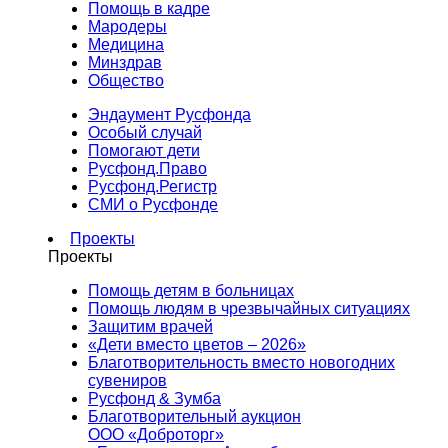
Помощь в кадре
Мародеры
Медицина
Минздрав
Общество
Эндаумент Русфонда
Особый случай
Помогают дети
Русфонд.Право
Русфонд.Регистр
СМИ о Русфонде
Проекты
Проекты
Помощь детям в больницах
Помощь людям в чрезвычайных ситуациях
Защитим врачей
«Дети вместо цветов – 2026»
Благотворительность вместо новогодних
сувениров
Русфонд & Зумба
Благотворительный аукцион
ООО «Доброторг»