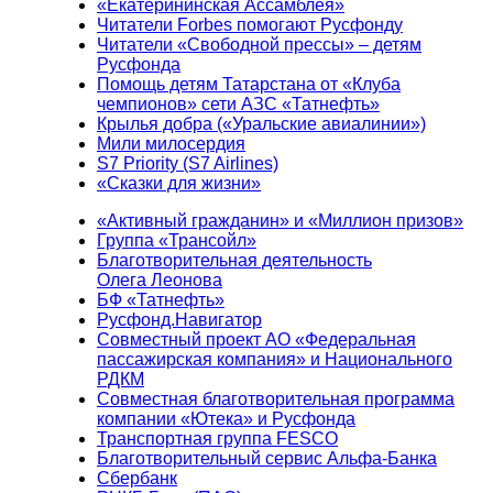
«Екатерининская Ассамблея»
Читатели Forbes помогают Русфонду
Читатели «Свободной прессы» – детям
Русфонда
Помощь детям Татарстана от «Клуба
чемпионов» сети АЗС «Татнефть»
Крылья добра («Уральские авиалинии»)
Мили милосердия
S7 Priority (S7 Airlines)
«Сказки для жизни»
«Активный гражданин» и «Миллион призов»
Группа «Трансойл»
Благотворительная деятельность
Олега Леонова
БФ «Татнефть»
Русфонд.Навигатор
Совместный проект АО «Федеральная
пассажирская компания» и Национального
РДКМ
Совместная благотворительная программа
компании «Ютека» и Русфонда
Транспортная группа FESCO
Благотворительный сервис Альфа-Банка
Сбербанк