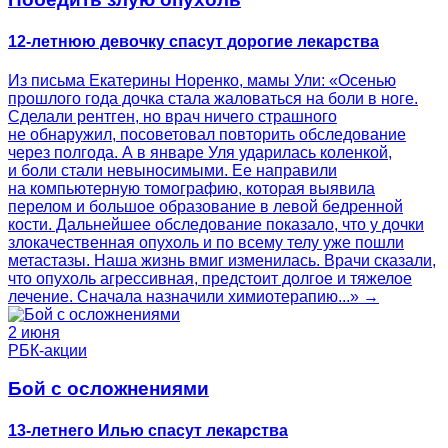
12-летнюю девочку спасут дорогие лекарства
Из письма Екатерины Норенко, мамы Ули: «Осенью
прошлого года дочка стала жаловаться на боли в ноге.
Сделали рентген, но врач ничего страшного
не обнаружил, посоветовал повторить обследование
через полгода. А в январе Уля ударилась коленкой,
и боли стали невыносимыми. Ее направили
на компьютерную томографию, которая выявила
перелом и большое образование в левой бедренной
кости. Дальнейшее обследование показало, что у дочки
злокачественная опухоль и по всему телу уже пошли
метастазы. Наша жизнь вмиг изменилась. Врачи сказали,
что опухоль агрессивная, предстоит долгое и тяжелое
лечение. Сначала назначили химиотерапию...» →
2 июня
РБК-акции
Бой с осложнениями
13-летнего Илью спасут лекарства