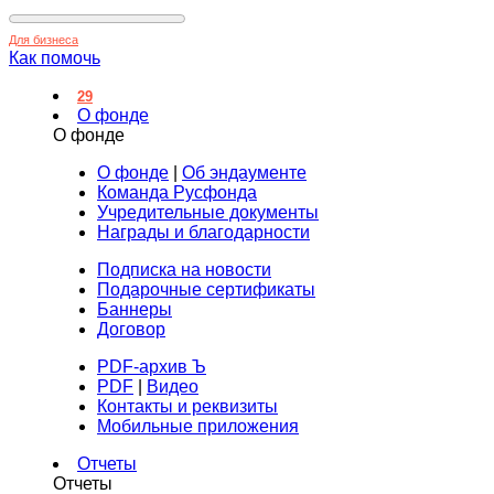
Для бизнеса
Как помочь
29
О фонде
О фонде
О фонде
|
Об эндаументе
Команда Русфонда
Учредительные документы
Награды и благодарности
Подписка на новости
Подарочные сертификаты
Баннеры
Договор
PDF-архив Ъ
PDF
|
Видео
Контакты и реквизиты
Мобильные приложения
Отчеты
Отчеты