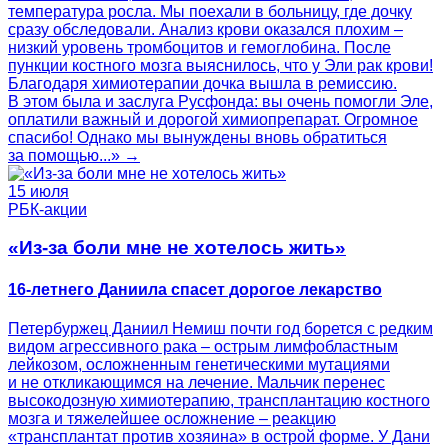
температура росла. Мы поехали в больницу, где дочку
сразу обследовали. Анализ крови оказался плохим –
низкий уровень тромбоцитов и гемоглобина. После
пункции костного мозга выяснилось, что у Эли рак крови!
Благодаря химиотерапии дочка вышла в ремиссию.
В этом была и заслуга Русфонда: вы очень помогли Эле,
оплатили важный и дорогой химиопрепарат. Огромное
спасибо! Однако мы вынуждены вновь обратиться
за помощью...» →
15 июля
РБК-акции
«Из-за боли мне не хотелось жить»
16-летнего Даниила спасет дорогое лекарство
Петербуржец Даниил Немиш почти год борется с редким
видом агрессивного рака – острым лимфобластным
лейкозом, осложненным генетическими мутациями
и не откликающимся на лечение. Мальчик перенес
высокодозную химиотерапию, трансплантацию костного
мозга и тяжелейшее осложнение – реакцию
«трансплантат против хозяина» в острой форме. У Дани