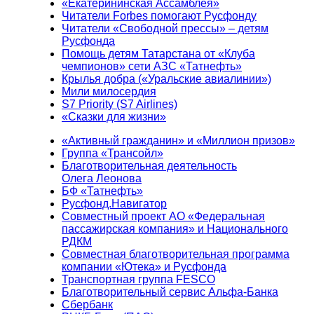
«Екатерининская Ассамблея»
Читатели Forbes помогают Русфонду
Читатели «Свободной прессы» – детям
Русфонда
Помощь детям Татарстана от «Клуба
чемпионов» сети АЗС «Татнефть»
Крылья добра («Уральские авиалинии»)
Мили милосердия
S7 Priority (S7 Airlines)
«Сказки для жизни»
«Активный гражданин» и «Миллион призов»
Группа «Трансойл»
Благотворительная деятельность
Олега Леонова
БФ «Татнефть»
Русфонд.Навигатор
Совместный проект АО «Федеральная
пассажирская компания» и Национального
РДКМ
Совместная благотворительная программа
компании «Ютека» и Русфонда
Транспортная группа FESCO
Благотворительный сервис Альфа-Банка
Сбербанк