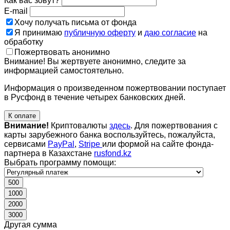
Как вас зовут?
E-mail
Хочу получать письма от фонда
Я принимаю
публичную оферту
и
даю согласие
на
обработку
Пожертвовать анонимно
Внимание! Вы жертвуете анонимно, следите за
информацией самостоятельно.
Информация о произведенном пожертвовании поступает
в Русфонд в течение четырех банковских дней.
К оплате
Внимание!
Криптовалюты
здесь
. Для пожертвования с
карты зарубежного банка воспользуйтесь, пожалуйста,
сервисами
PayPal
,
Stripe
или формой на сайте фонда-
партнера в Казахстане
rusfond.kz
Выбрать программу помощи:
500
1000
2000
3000
Другая сумма