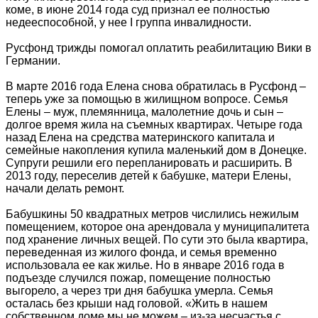
коме, в июне 2014 года суд признал ее полностью
недееспособной, у нее I группа инвалидности.
Русфонд трижды помогал оплатить реабилитацию Вики в
Германии.
В марте 2016 года Елена снова обратилась в Русфонд –
теперь уже за помощью в жилищном вопросе. Семья
Елены – муж, племянница, малолетние дочь и сын –
долгое время жила на съемных квартирах. Четыре года
назад Елена на средства материнского капитала и
семейные накопления купила маленький дом в Донецке.
Супруги решили его перепланировать и расширить. В
2013 году, переселив детей к бабушке, матери Елены,
начали делать ремонт.
Бабушкины 50 квадратных метров числились нежилым
помещением, которое она арендовала у муниципалитета
под хранение личных вещей. По сути это была квартира,
переведенная из жилого фонда, и семья временно
использовала ее как жилье. Но в январе 2016 года в
подъезде случился пожар, помещение полностью
выгорело, а через три дня бабушка умерла. Семья
осталась без крыши над головой. «Жить в нашем
собственном доме мы не можем – из-за несчастья с