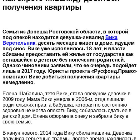
получения квартиры
Семья из Донецка Ростовской области, в которой
под опекой находится девушка-инвалид
Вика
Веретельник
, десять месяцев живет в доме, идущем
под снос. Вике уже исполнилось 18 лет, и власти
обязаны предоставить ей жилье от государства как
оставшейся в детстве без попечения родителей.
Однако чиновники заявили, что ее очередь подойдет
лишь в 2017 году. Юристы проекта «Русфонд.Право»
помогают Вике добиться получения квартиры
немедленно.
Елена Шабалина, тетя Вики, стала опекуном девочки в
2009 году. Мама Вики умерла в 2006-м, отца лишили
родительских прав, а бабушка, которая по состоянию
здоровья не могла опекать Вику, собиралась сдать ее в
детский дом. Елена оформила опеку и забрала Вику в
свою семью.
В канун нового, 2014 года Вику сбила машина. Девочка
получила серьезные травмы, долгое время находилась в