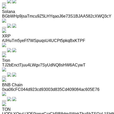
Solana
BGbWHp9jsaTmcu9Z5LHYqaoJ6e73S1BJAA582cXWQ3cY
XRP
rUHuTm5yeFf7WSpuqsU4UCPt5pkqBxKTPF
Tron
TJ2bEnctTjuu4LWgv7SyUdNQ8sHW6ACywT
BNB Chain
0xa06cFC044d923cd93003d835Cd409084ac605E76
TON
UQDLYQruUJOF0iqryrCcrCkRB8dmAWqkTba5hTSOaL1SHf