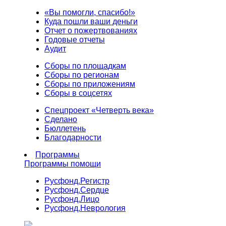
«Вы помогли, спасибо!»
Куда пошли ваши деньги
Отчет о пожертвованиях
Годовые отчеты
Аудит
Сборы по площадкам
Сборы по регионам
Сборы по приложениям
Сборы в соцсетях
Спецпроект «Четверть века»
Сделано
Бюллетень
Благодарности
Программы
Программы помощи
Русфонд.
Регистр
Русфонд.
Сердце
Русфонд.
Лицо
Русфонд.
Неврология