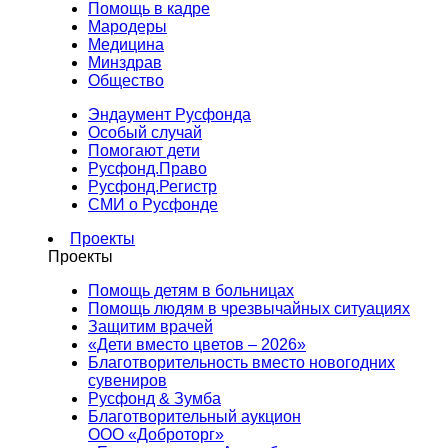
Помощь в кадре
Мародеры
Медицина
Минздрав
Общество
Эндаумент Русфонда
Особый случай
Помогают дети
Русфонд.Право
Русфонд.Регистр
СМИ о Русфонде
Проекты
Проекты
Помощь детям в больницах
Помощь людям в чрезвычайных ситуациях
Защитим врачей
«Дети вместо цветов – 2026»
Благотворительность вместо новогодних
сувениров
Русфонд & Зумба
Благотворительный аукцион
ООО «Доброторг»