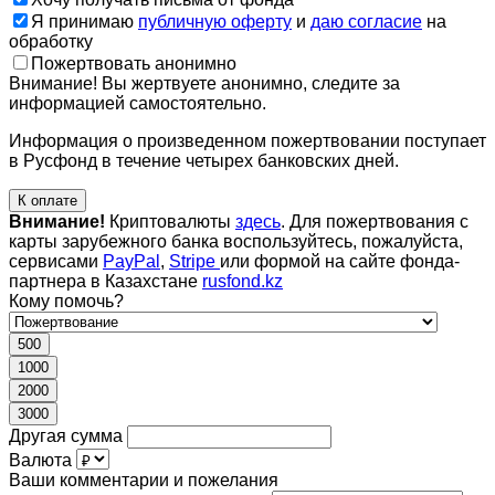
Я принимаю
публичную оферту
и
даю согласие
на
обработку
Пожертвовать анонимно
Внимание! Вы жертвуете анонимно, следите за
информацией самостоятельно.
Информация о произведенном пожертвовании поступает
в Русфонд в течение четырех банковских дней.
К оплате
Внимание!
Криптовалюты
здесь
. Для пожертвования с
карты зарубежного банка воспользуйтесь, пожалуйста,
сервисами
PayPal
,
Stripe
или формой на сайте фонда-
партнера в Казахстане
rusfond.kz
Кому помочь?
500
1000
2000
3000
Другая сумма
Валюта
Ваши комментарии и пожелания