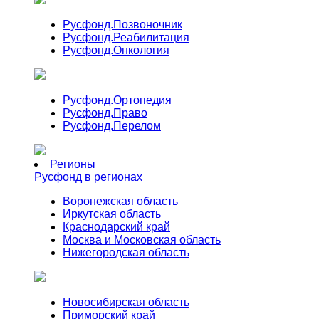
Русфонд.
Позвоночник
Русфонд.
Реабилитация
Русфонд.
Онкология
Русфонд.
Ортопедия
Русфонд.
Право
Русфонд.
Перелом
Регионы
Русфонд в регионах
Воронежская область
Иркутская область
Краснодарский край
Москва и Московская область
Нижегородская область
Новосибирская область
Приморский край