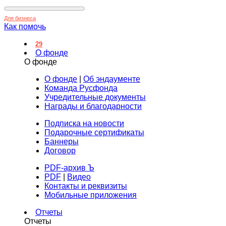
Для бизнеса
Как помочь
29
О фонде
О фонде
О фонде
|
Об эндаументе
Команда Русфонда
Учредительные документы
Награды и благодарности
Подписка на новости
Подарочные сертификаты
Баннеры
Договор
PDF-архив Ъ
PDF
|
Видео
Контакты и реквизиты
Мобильные приложения
Отчеты
Отчеты