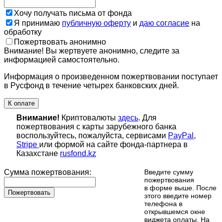
Хочу получать письма от фонда
Я принимаю
публичную оферту
и
даю согласие
на
обработку
Пожертвовать анонимно
Внимание! Вы жертвуете анонимно, следите за
информацией самостоятельно.
Информация о произведенном пожертвовании поступает
в Русфонд в течение четырех банковских дней.
К оплате
Внимание!
Криптовалюты
здесь
. Для
пожертвования с карты зарубежного банка
воспользуйтесь, пожалуйста, сервисами
PayPal
,
Stripe
или формой на сайте фонда-партнера в
Казахстане
rusfond.kz
Сумма пожертвования:
Введите сумму
пожертвования
в форме выше. После
Пожертвовать
этого введите номер
телефона в
открывшемся окне
виджета оплаты. На