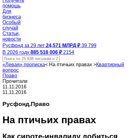
Получить
помощь
Для
бизнеса
Особый
случай
Статьи,
новости
Русфонд за 29 лет
24,571 МЛРД ₽
39 799
В 2026 году
885 516 006 ₽
2154
«Левая» прописка
<
На птичьих правах
>
Квартирный
вопрос
Право
Прочитали
11.11.2016
11.11.2016
Русфонд.Право
На птичьих правах
Как сироте-инвалиду добиться