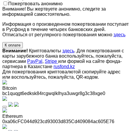
Пожертвовать анонимно
Внимание! Вы жертвуете анонимно, следите за
информацией самостоятельно.
Информация о произведенном пожертвовании поступает
в Русфонд в течение четырех банковских дней.
Отписаться от регулярного пожертвования можно
здесь
К оплате
Внимание!
Криптовалюты
здесь
. Для пожертвования с
карты зарубежного банка воспользуйтесь, пожалуйста,
сервисами
PayPal
,
Stripe
или формой на сайте фонда-
партнера в Казахстане
rusfond.kz
Для пожертвования криптовалютой скопируйте адрес
или воспользуйтесь, пожалуйста, QR-кодом
.
Bitcoin
bc1quqgt6edksk84rcgwqlklhya3uwgr8g3c38xge0
Ethereum
0xa06cFC044d923cd93003d835Cd409084ac605E76