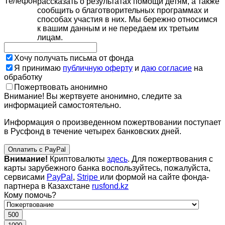
Телефон
рассказать о результатах помощи детям, а также
сообщить о благотворительных программах и
способах участия в них. Мы бережно относимся
к вашим данным и не передаем их третьим
лицам.
Хочу получать письма от фонда
Я принимаю
публичную оферту
и
даю согласие
на
обработку
Пожертвовать анонимно
Внимание! Вы жертвуете анонимно, следите за
информацией самостоятельно.
Информация о произведенном пожертвовании поступает
в Русфонд в течение четырех банковских дней.
Оплатить с PayPal
Внимание!
Криптовалюты
здесь
. Для пожертвования с
карты зарубежного банка воспользуйтесь, пожалуйста,
сервисами
PayPal
,
Stripe
или формой на сайте фонда-
партнера в Казахстане
rusfond.kz
Кому помочь?
500