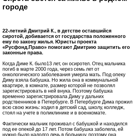
городе
22-летний Дмитрий К., в детстве оставшийся
сиротой, добивается от государства положенного
ему по закону жилья. Юристы проекта
«Русфонд.Право» помогают Дмитрию защитить его
законные права.
Когда Диме К. было13 лет, он осиротел. Отец мальчика
погиб в марте 2000 года, через семь лет от
онкологического заболевания умерла мать. Под опеку
Диму взяла бабушка. Но жила она в коммунальной
квартире, в комнате, размер которой не позволял
зарегистрировать в ней внука. Поэтому бабушка
временно зарегистрировала Диму у дальних
родственников в Петербурге. В Петербурге Дима прожил
всю свою жизнь: ходил в детский сад, школу, колледж,
стоял на учете в поликлинике и в военкомате.
Фактически мальчик проживал с бабушкой и находился
под ее опекой до 17 лет. Потом бабушка заболела, ей
нужно было надолго лечь в больницу, поэтому она