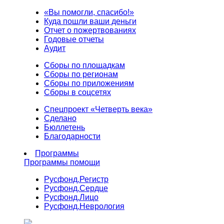
«Вы помогли, спасибо!»
Куда пошли ваши деньги
Отчет о пожертвованиях
Годовые отчеты
Аудит
Сборы по площадкам
Сборы по регионам
Сборы по приложениям
Сборы в соцсетях
Спецпроект «Четверть века»
Сделано
Бюллетень
Благодарности
Программы
Программы помощи
Русфонд.
Регистр
Русфонд.
Сердце
Русфонд.
Лицо
Русфонд.
Неврология