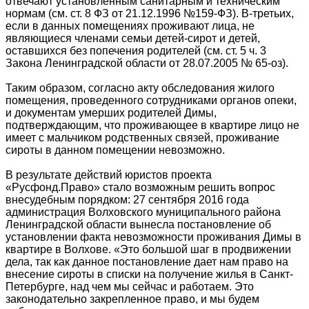
отвечают установленным санитарным и техническим
нормам (см. ст. 8 ФЗ от 21.12.1996 №159-ФЗ). В-третьих,
если в данных помещениях проживают лица, не
являющиеся членами семьи детей-сирот и детей,
оставшихся без попечения родителей (см. ст. 5 ч. 3
Закона Ленинградской области от 28.07.2005 № 65-оз).
Таким образом, согласно акту обследования жилого
помещения, проведенного сотрудниками органов опеки,
и документам умерших родителей Димы,
подтверждающим, что проживающее в квартире лицо не
имеет с мальчиком родственных связей, проживание
сироты в данном помещении невозможно.
В результате действий юристов проекта
«Русфонд.Право» стало возможным решить вопрос
внесудебным порядком: 27 сентября 2016 года
администрация Волховского муниципального района
Ленинградской области вынесла постановление об
установлении факта невозможности проживания Димы в
квартире в Волхове. «Это большой шаг в продвижении
дела, так как данное постановление дает нам право на
внесение сироты в списки на получение жилья в Санкт-
Петербурге, над чем мы сейчас и работаем. Это
законодательно закрепленное право, и мы будем