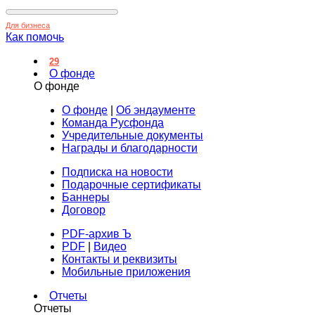
Для бизнеса
Как помочь
29
О фонде
О фонде
О фонде
|
Об эндаументе
Команда Русфонда
Учредительные документы
Награды и благодарности
Подписка на новости
Подарочные сертификаты
Баннеры
Договор
PDF-архив Ъ
PDF
|
Видео
Контакты и реквизиты
Мобильные приложения
Отчеты
Отчеты