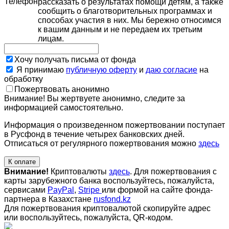
Телефон
рассказать о результатах помощи детям, а также
сообщить о благотворительных программах и
способах участия в них. Мы бережно относимся
к вашим данным и не передаем их третьим
лицам.
Хочу получать письма от фонда
Я принимаю
публичную оферту
и
даю согласие
на
обработку
Пожертвовать анонимно
Внимание! Вы жертвуете анонимно, следите за
информацией самостоятельно.
Информация о произведенном пожертвовании поступает
в Русфонд в течение четырех банковских дней.
Отписаться от регулярного пожертвования можно
здесь
К оплате
Внимание!
Криптовалюты
здесь
. Для пожертвования с
карты зарубежного банка воспользуйтесь, пожалуйста,
сервисами
PayPal
,
Stripe
или формой на сайте фонда-
партнера в Казахстане
rusfond.kz
Для пожертвования криптовалютой скопируйте адрес
или воспользуйтесь, пожалуйста, QR-кодом
.