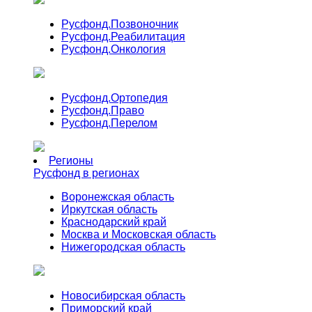
Русфонд.
Позвоночник
Русфонд.
Реабилитация
Русфонд.
Онкология
Русфонд.
Ортопедия
Русфонд.
Право
Русфонд.
Перелом
Регионы
Русфонд в регионах
Воронежская область
Иркутская область
Краснодарский край
Москва и Московская область
Нижегородская область
Новосибирская область
Приморский край