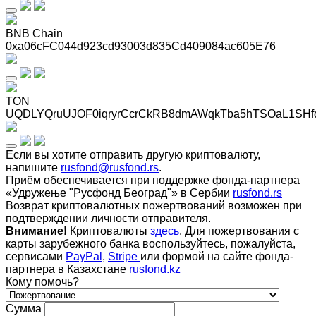
BNB Chain
0xa06cFC044d923cd93003d835Cd409084ac605E76
TON
UQDLYQruUJOF0iqryrCcrCkRB8dmAWqkTba5hTSOaL1SHf
Если вы хотите отправить другую криптовалюту,
напишите
rusfond@rusfond.rs
.
Приём обеспечивается при поддержке фонда-партнера
«Удружење "Русфонд Београд"» в Сербии
rusfond.rs
Возврат криптовалютных пожертвований возможен при
подтверждении личности отправителя.
Внимание!
Криптовалюты
здесь
. Для пожертвования с
карты зарубежного банка воспользуйтесь, пожалуйста,
сервисами
PayPal
,
Stripe
или формой на сайте фонда-
партнера в Казахстане
rusfond.kz
Кому помочь?
Сумма