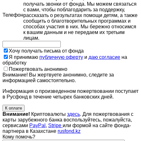
получать звонки от фонда. Мы можем связаться
с вами, чтобы поблагодарить за поддержку,
Телефон
рассказать о результатах помощи детям, а также
сообщить о благотворительных программах и
способах участия в них. Мы бережно относимся
к вашим данным и не передаем их третьим
лицам.
Хочу получать письма от фонда
Я принимаю
публичную оферту
и
даю согласие
на
обработку
Пожертвовать анонимно
Внимание! Вы жертвуете анонимно, следите за
информацией самостоятельно.
Информация о произведенном пожертвовании поступает
в Русфонд в течение четырех банковских дней.
К оплате
Внимание!
Криптовалюты
здесь
. Для пожертвования с
карты зарубежного банка воспользуйтесь, пожалуйста,
сервисами
PayPal
,
Stripe
или формой на сайте фонда-
партнера в Казахстане
rusfond.kz
Кому помочь?