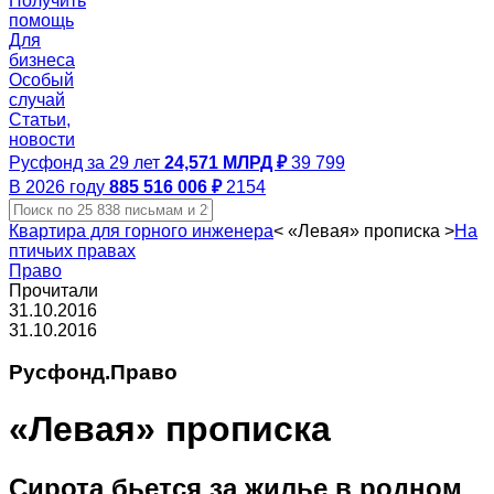
Получить
помощь
Для
бизнеса
Особый
случай
Статьи,
новости
Русфонд за 29 лет
24,571 МЛРД ₽
39 799
В 2026 году
885 516 006 ₽
2154
Квартира для горного инженера
<
«Левая» прописка
>
На
птичьих правах
Право
Прочитали
31.10.2016
31.10.2016
Русфонд.Право
«Левая» прописка
Сирота бьется за жилье в родном