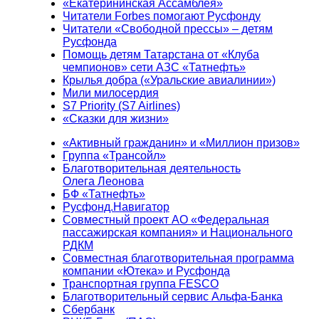
«Екатерининская Ассамблея»
Читатели Forbes помогают Русфонду
Читатели «Свободной прессы» – детям
Русфонда
Помощь детям Татарстана от «Клуба
чемпионов» сети АЗС «Татнефть»
Крылья добра («Уральские авиалинии»)
Мили милосердия
S7 Priority (S7 Airlines)
«Сказки для жизни»
«Активный гражданин» и «Миллион призов»
Группа «Трансойл»
Благотворительная деятельность
Олега Леонова
БФ «Татнефть»
Русфонд.Навигатор
Совместный проект АО «Федеральная
пассажирская компания» и Национального
РДКМ
Совместная благотворительная программа
компании «Ютека» и Русфонда
Транспортная группа FESCO
Благотворительный сервис Альфа-Банка
Сбербанк