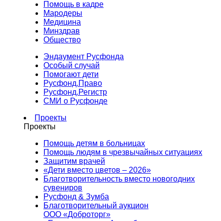
Помощь в кадре
Мародеры
Медицина
Минздрав
Общество
Эндаумент Русфонда
Особый случай
Помогают дети
Русфонд.Право
Русфонд.Регистр
СМИ о Русфонде
Проекты
Проекты
Помощь детям в больницах
Помощь людям в чрезвычайных ситуациях
Защитим врачей
«Дети вместо цветов – 2026»
Благотворительность вместо новогодних
сувениров
Русфонд & Зумба
Благотворительный аукцион
ООО «Доброторг»