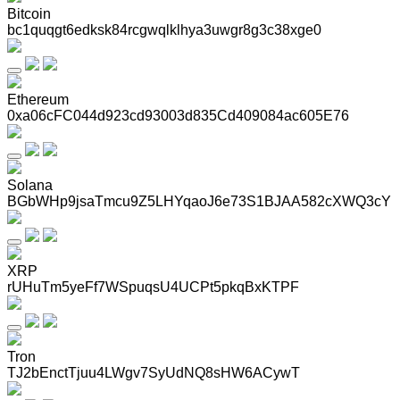
Bitcoin
bc1quqgt6edksk84rcgwqlklhya3uwgr8g3c38xge0
Ethereum
0xa06cFC044d923cd93003d835Cd409084ac605E76
Solana
BGbWHp9jsaTmcu9Z5LHYqaoJ6e73S1BJAA582cXWQ3cY
XRP
rUHuTm5yeFf7WSpuqsU4UCPt5pkqBxKTPF
Tron
TJ2bEnctTjuu4LWgv7SyUdNQ8sHW6ACywT