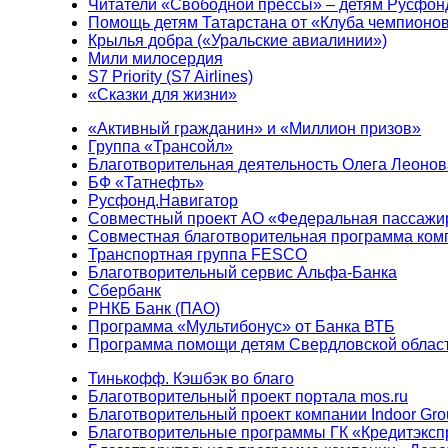
Читатели «Свободной прессы» – детям Русфон
Помощь детям Татарстана от «Клуба чемпионо
Крылья добра («Уральские авиалинии»)
Мили милосердия
S7 Priority (S7 Airlines)
«Сказки для жизни»
«Активный гражданин» и «Миллион призов»
Группа «Трансойл»
Благотворительная деятельность Олега Леонов
БФ «Татнефть»
Русфонд.Навигатор
Совместный проект АО «Федеральная пассажи
Совместная благотворительная программа ком
Транспортная группа FESCO
Благотворительный сервис Альфа-Банка
Сбербанк
РНКБ Банк (ПАО)
Программа «Мультибонус» от Банка ВТБ
Программа помощи детям Свердловской област
Тинькофф. Кэшбэк во благо
Благотворительный проект портала mos.ru
Благотворительный проект компании Indoor Gro
Благотворительные программы ГК «Кредитэксп