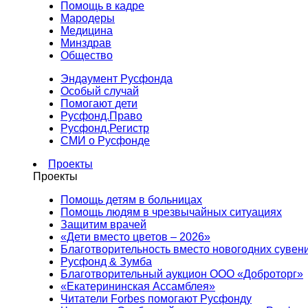
Помощь в кадре
Мародеры
Медицина
Минздрав
Общество
Эндаумент Русфонда
Особый случай
Помогают дети
Русфонд.Право
Русфонд.Регистр
СМИ о Русфонде
Проекты
Проекты
Помощь детям в больницах
Помощь людям в чрезвычайных ситуациях
Защитим врачей
«Дети вместо цветов – 2026»
Благотворительность вместо новогодних сувен
Русфонд & Зумба
Благотворительный аукцион ООО «Доброторг»
«Екатерининская Ассамблея»
Читатели Forbes помогают Русфонду