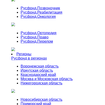
Русфонд.
Позвоночник
Русфонд.
Реабилитация
Русфонд.
Онкология
Русфонд.
Ортопедия
Русфонд.
Право
Русфонд.
Перелом
Регионы
Русфонд в регионах
Воронежская область
Иркутская область
Краснодарский край
Москва и Московская область
Нижегородская область
Новосибирская область
Приморский край