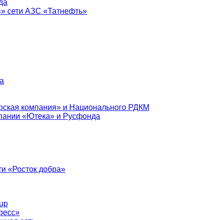
да
в» сети АЗС «Татнефть»
а
рская компания» и Национального РДКМ
пании «Ютека» и Русфонда
и «Росток добра»
up
ресс»