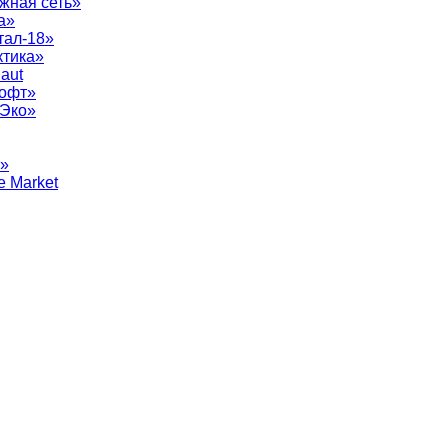
жная сеть»
а»
тал-18»
ктика»
aut
софт»
рЭко»
т»
e Market