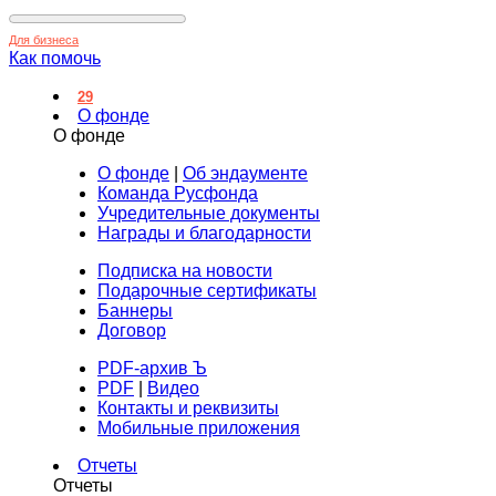
Для бизнеса
Как помочь
29
О фонде
О фонде
О фонде
|
Об эндаументе
Команда Русфонда
Учредительные документы
Награды и благодарности
Подписка на новости
Подарочные сертификаты
Баннеры
Договор
PDF-архив Ъ
PDF
|
Видео
Контакты и реквизиты
Мобильные приложения
Отчеты
Отчеты