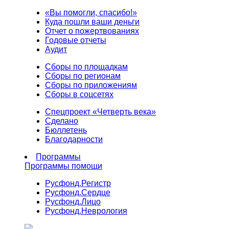
«Вы помогли, спасибо!»
Куда пошли ваши деньги
Отчет о пожертвованиях
Годовые отчеты
Аудит
Сборы по площадкам
Сборы по регионам
Сборы по приложениям
Сборы в соцсетях
Спецпроект «Четверть века»
Сделано
Бюллетень
Благодарности
Программы
Программы помощи
Русфонд.
Регистр
Русфонд.
Сердце
Русфонд.
Лицо
Русфонд.
Неврология