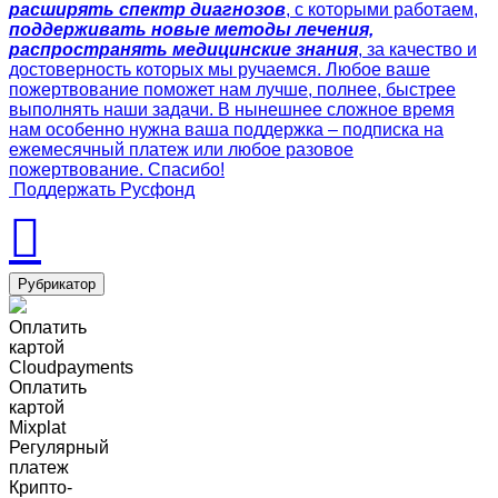
расширять спектр диагнозов
, с которыми работаем,
поддерживать новые методы лечения,
распространять медицинские знания
, за качество и
достоверность которых мы ручаемся. Любое ваше
пожертвование поможет нам лучше, полнее, быстрее
выполнять наши задачи. В нынешнее сложное время
нам особенно нужна ваша поддержка – подписка на
ежемесячный платеж или любое разовое
пожертвование. Спасибо!
Поддержать Русфонд
Рубрикатор
Оплатить
картой
Cloudpayments
Оплатить
картой
Mixplat
Регулярный
платеж
Крипто-