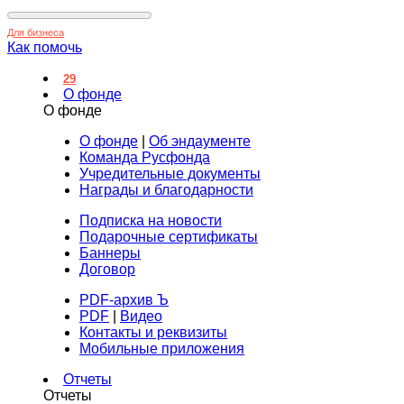
Для бизнеса
Как помочь
29
О фонде
О фонде
О фонде
|
Об эндаументе
Команда Русфонда
Учредительные документы
Награды и благодарности
Подписка на новости
Подарочные сертификаты
Баннеры
Договор
PDF-архив Ъ
PDF
|
Видео
Контакты и реквизиты
Мобильные приложения
Отчеты
Отчеты