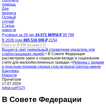
Получить
помощь
Для
бизнеса
Особый
случай
Статьи,
новости
Русфонд за 29 лет
24,571 МЛРД ₽
39 799
В 2026 году
885 516 006 ₽
2154
Вышел в свет уникальный справочник-указатель для
слабослышащих людей
<
В Совете Федерации
рассмотрели закон о социальном вкладе и социальном
счете для малообеспеченных граждан
>
Ребенка с редким
и опасным пороком сердца спасли врачи Центра имени
Бакулева
Новости
Прочитали
17.07.2024
rsfnd.ru/rFG7I
В Совете Федерации