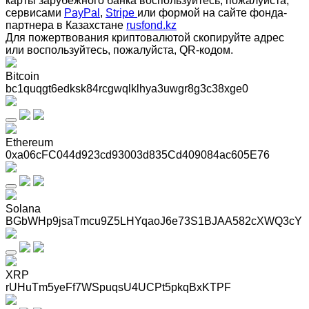
карты зарубежного банка воспользуйтесь, пожалуйста,
сервисами
PayPal
,
Stripe
или формой на сайте фонда-
партнера в Казахстане
rusfond.kz
Для пожертвования криптовалютой скопируйте адрес
или воспользуйтесь, пожалуйста, QR-кодом
.
Bitcoin
bc1quqgt6edksk84rcgwqlklhya3uwgr8g3c38xge0
Ethereum
0xa06cFC044d923cd93003d835Cd409084ac605E76
Solana
BGbWHp9jsaTmcu9Z5LHYqaoJ6e73S1BJAA582cXWQ3cY
XRP
rUHuTm5yeFf7WSpuqsU4UCPt5pkqBxKTPF