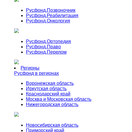
Русфонд.
Позвоночник
Русфонд.
Реабилитация
Русфонд.
Онкология
Русфонд.
Ортопедия
Русфонд.
Право
Русфонд.
Перелом
Регионы
Русфонд в регионах
Воронежская область
Иркутская область
Краснодарский край
Москва и Московская область
Нижегородская область
Новосибирская область
Приморский край