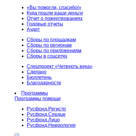
«Вы помогли, спасибо!»
Куда пошли ваши деньги
Отчет о пожертвованиях
Годовые отчеты
Аудит
Сборы по площадкам
Сборы по регионам
Сборы по приложениям
Сборы в соцсетях
Спецпроект «Четверть века»
Сделано
Бюллетень
Благодарности
Программы
Программы помощи
Русфонд.
Регистр
Русфонд.
Сердце
Русфонд.
Лицо
Русфонд.
Неврология