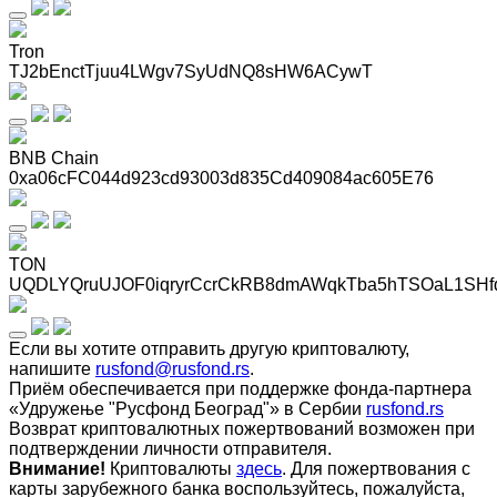
Tron
TJ2bEnctTjuu4LWgv7SyUdNQ8sHW6ACywT
BNB Chain
0xa06cFC044d923cd93003d835Cd409084ac605E76
TON
UQDLYQruUJOF0iqryrCcrCkRB8dmAWqkTba5hTSOaL1SHf
Если вы хотите отправить другую криптовалюту,
напишите
rusfond@rusfond.rs
.
Приём обеспечивается при поддержке фонда-партнера
«Удружење "Русфонд Београд"» в Сербии
rusfond.rs
Возврат криптовалютных пожертвований возможен при
подтверждении личности отправителя.
Внимание!
Криптовалюты
здесь
. Для пожертвования с
карты зарубежного банка воспользуйтесь, пожалуйста,