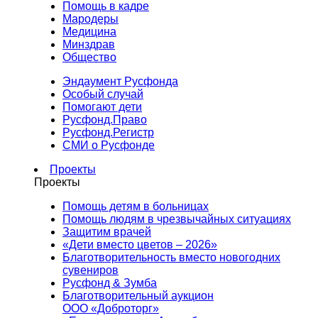
Помощь в кадре
Мародеры
Медицина
Минздрав
Общество
Эндаумент Русфонда
Особый случай
Помогают дети
Русфонд.Право
Русфонд.Регистр
СМИ о Русфонде
Проекты
Проекты
Помощь детям в больницах
Помощь людям в чрезвычайных ситуациях
Защитим врачей
«Дети вместо цветов – 2026»
Благотворительность вместо новогодних
сувениров
Русфонд & Зумба
Благотворительный аукцион
ООО «Доброторг»