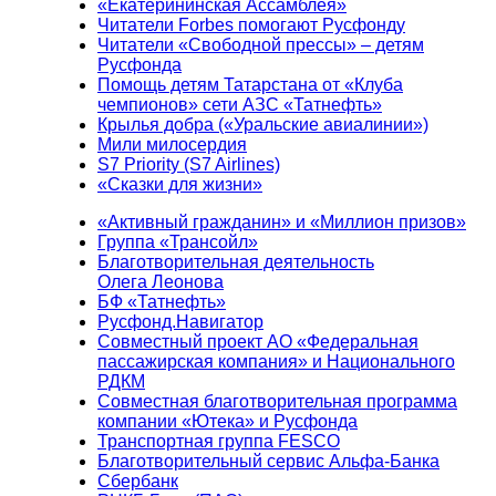
«Екатерининская Ассамблея»
Читатели Forbes помогают Русфонду
Читатели «Свободной прессы» – детям
Русфонда
Помощь детям Татарстана от «Клуба
чемпионов» сети АЗС «Татнефть»
Крылья добра («Уральские авиалинии»)
Мили милосердия
S7 Priority (S7 Airlines)
«Сказки для жизни»
«Активный гражданин» и «Миллион призов»
Группа «Трансойл»
Благотворительная деятельность
Олега Леонова
БФ «Татнефть»
Русфонд.Навигатор
Совместный проект АО «Федеральная
пассажирская компания» и Национального
РДКМ
Совместная благотворительная программа
компании «Ютека» и Русфонда
Транспортная группа FESCO
Благотворительный сервис Альфа-Банка
Сбербанк