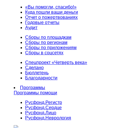
«Вы помогли, спасибо!»
Куда пошли ваши деньги
Отчет о пожертвованиях
Годовые отчеты
Аудит
Сборы по площадкам
Сборы по регионам
Сборы по приложениям
Сборы в соцсетях
Спецпроект «Четверть века»
Сделано
Бюллетень
Благодарности
Программы
Программы помощи
Русфонд.
Регистр
Русфонд.
Сердце
Русфонд.
Лицо
Русфонд.
Неврология