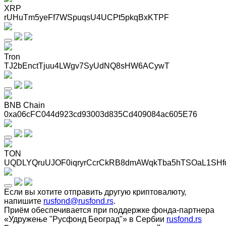
XRP
rUHuTm5yeFf7WSpuqsU4UCPt5pkqBxKTPF
Tron
TJ2bEnctTjuu4LWgv7SyUdNQ8sHW6ACywT
BNB Chain
0xa06cFC044d923cd93003d835Cd409084ac605E76
TON
UQDLYQruUJOF0iqryrCcrCkRB8dmAWqkTba5hTSOaL1SHf
Если вы хотите отправить другую криптовалюту,
напишите
rusfond@rusfond.rs
.
Приём обеспечивается при поддержке фонда-партнера
«Удружење "Русфонд Београд"» в Сербии
rusfond.rs