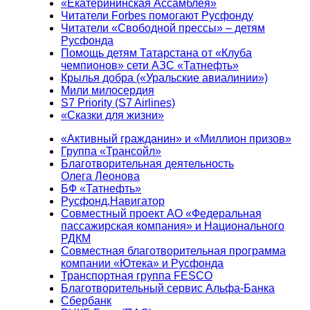
«Екатерининская Ассамблея»
Читатели Forbes помогают Русфонду
Читатели «Свободной прессы» – детям
Русфонда
Помощь детям Татарстана от «Клуба
чемпионов» сети АЗС «Татнефть»
Крылья добра («Уральские авиалинии»)
Мили милосердия
S7 Priority (S7 Airlines)
«Сказки для жизни»
«Активный гражданин» и «Миллион призов»
Группа «Трансойл»
Благотворительная деятельность
Олега Леонова
БФ «Татнефть»
Русфонд.Навигатор
Совместный проект АО «Федеральная
пассажирская компания» и Национального
РДКМ
Совместная благотворительная программа
компании «Ютека» и Русфонда
Транспортная группа FESCO
Благотворительный сервис Альфа-Банка
Сбербанк