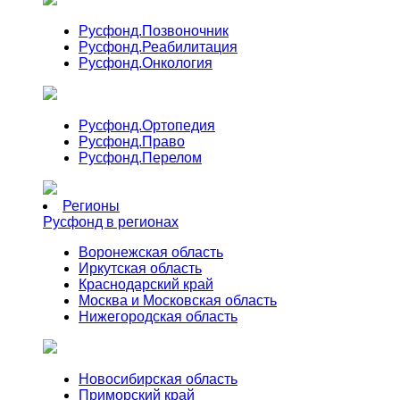
Русфонд.
Позвоночник
Русфонд.
Реабилитация
Русфонд.
Онкология
Русфонд.
Ортопедия
Русфонд.
Право
Русфонд.
Перелом
Регионы
Русфонд в регионах
Воронежская область
Иркутская область
Краснодарский край
Москва и Московская область
Нижегородская область
Новосибирская область
Приморский край