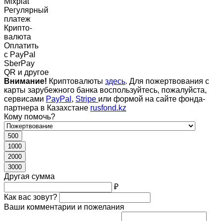
Mixplat
Регулярный
платеж
Крипто-
валюта
Оплатить
c PayPal
SberPay
QR и другое
Внимание!
Криптовалюты
здесь
. Для пожертвования с
карты зарубежного банка воспользуйтесь, пожалуйста,
сервисами
PayPal
,
Stripe
или формой на сайте фонда-
партнера в Казахстане
rusfond.kz
Кому помочь?
500
1000
2000
3000
Другая сумма
₽
Как вас зовут?
Ваши комментарии и пожелания