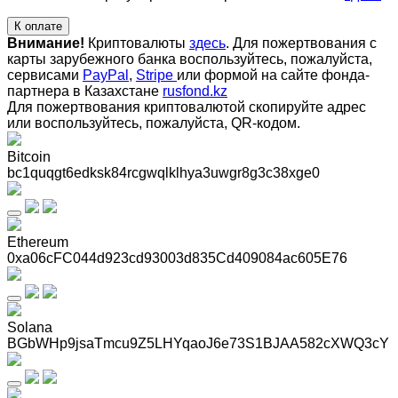
К оплате
Внимание!
Криптовалюты
здесь
. Для пожертвования с
карты зарубежного банка воспользуйтесь, пожалуйста,
сервисами
PayPal
,
Stripe
или формой на сайте фонда-
партнера в Казахстане
rusfond.kz
Для пожертвования криптовалютой скопируйте адрес
или воспользуйтесь, пожалуйста, QR-кодом
.
Bitcoin
bc1quqgt6edksk84rcgwqlklhya3uwgr8g3c38xge0
Ethereum
0xa06cFC044d923cd93003d835Cd409084ac605E76
Solana
BGbWHp9jsaTmcu9Z5LHYqaoJ6e73S1BJAA582cXWQ3cY