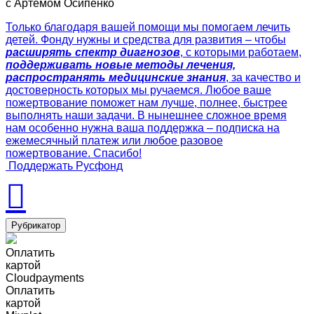
с Артемом Осипенко
Только благодаря вашей помощи мы помогаем лечить
детей. Фонду нужны и средства для развития – чтобы
расширять спектр диагнозов
, с которыми работаем,
поддерживать новые методы лечения,
распространять медицинские знания
, за качество и
достоверность которых мы ручаемся. Любое ваше
пожертвование поможет нам лучше, полнее, быстрее
выполнять наши задачи. В нынешнее сложное время
нам особенно нужна ваша поддержка – подписка на
ежемесячный платеж или любое разовое
пожертвование. Спасибо!
Поддержать Русфонд
Рубрикатор
Оплатить
картой
Cloudpayments
Оплатить
картой