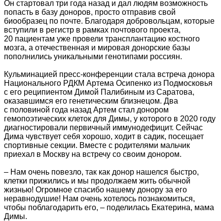
Он стартовал три года назад и дал людям возможность
попасть в базу доноров, просто отправив свой
биообразец по почте. Благодаря добровольцам, которые
вступили в регистр в рамках почтового проекта,
20 пациентам уже провели трансплантацию костного
мозга, а отечественная и мировая донорские базы
пополнились уникальными генотипами россиян.
Кульминацией пресс-конференции стала встреча донора
Национального РДКМ Артема Осипенко из Подмосковья
с его реципиентом Димой Палибиным из Саратова,
оказавшимся его генетическим близнецом. Два
с половиной года назад Артем стал донором
гемопоэтических клеток для Димы, у которого в 2020 году
диагностировали первичный иммунодефицит. Сейчас
Дима чувствует себя хорошо, ходит в садик, посещает
спортивные секции. Вместе с родителями мальчик
приехал в Москву на встречу со своим донором.
– Нам очень повезло, так как донор нашелся быстро,
клетки прижились и мы продолжаем жить обычной
жизнью! Огромное спасибо нашему донору за его
неравнодушие! Нам очень хотелось познакомиться,
чтобы поблагодарить его, – поделилась Екатерина, мама
Димы.