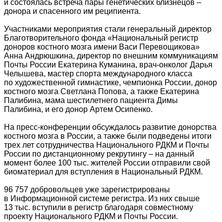
и состоялась встреча пары генетических близнецов –
донора и спасенного им реципиента.
Участниками мероприятия стали генеральный директор
Благотворительного фонда «Национальный регистр
доноров костного мозга имени Васи Перевощикова»
Анна Андрюшкина, директор по внешним коммуникациям
Почты России Екатерина Куманина, врач-онколог Дарья
Челышева, мастер спорта международного класса
по художественной гимнастике, чемпионка России, донор
костного мозга Светлана Попова, а также Екатерина
Палибина, мама шестилетнего пациента Димы
Палибина, и его донор Артем Осипенко.
На пресс-конференции обсуждалось развитие донорства
костного мозга в России, а также были подведены итоги
трех лет сотрудничества Национального РДКМ и Почты
России по дистанционному рекрутингу – на данный
момент более 100 тыс. жителей России отправили свой
биоматериал для вступления в Национальный РДКМ.
96 757 добровольцев уже зарегистрированы
в Информационной системе регистра. Из них свыше
13 тыс. вступили в регистр благодаря совместному
проекту Национального РДКМ и Почты России.