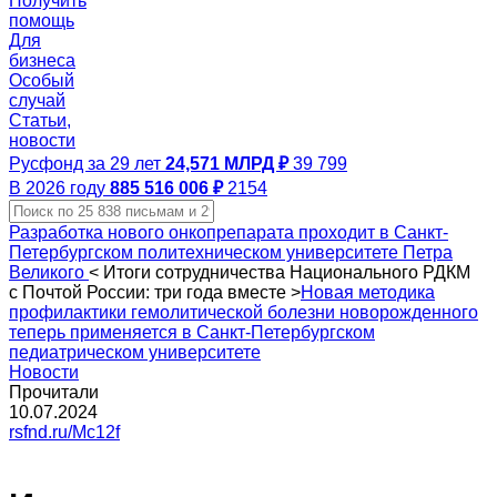
Получить
помощь
Для
бизнеса
Особый
случай
Статьи,
новости
Русфонд за 29 лет
24,571 МЛРД ₽
39 799
В 2026 году
885 516 006 ₽
2154
Разработка нового онкопрепарата проходит в Санкт-
Петербургском политехническом университете Петра
Великого
<
Итоги сотрудничества Национального РДКМ
с Почтой России: три года вместе
>
Новая методика
профилактики гемолитической болезни новорожденного
теперь применяется в Санкт-Петербургском
педиатрическом университете
Новости
Прочитали
10.07.2024
rsfnd.ru/Mc12f