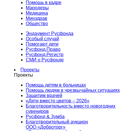
Помощь в кадре
Мародеры
Медицина
Минздрав
Общество
Эндаумент Русфонда
Особый случай
Помогают дети
Русфонд.Право
Русфонд.Регистр
СМИ о Русфонде
Проекты
Проекты
Помощь детям в больницах
Помощь людям в чрезвычайных ситуациях
Защитим врачей
«Дети вместо цветов – 2026»
Благотворительность вместо новогодних
сувениров
Русфонд & Зумба
Благотворительный аукцион
ООО «Доброторг»