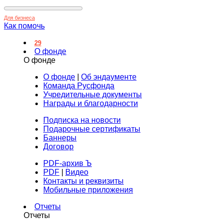
Для бизнеса
Как помочь
29
О фонде
О фонде
О фонде
|
Об эндаументе
Команда Русфонда
Учредительные документы
Награды и благодарности
Подписка на новости
Подарочные сертификаты
Баннеры
Договор
PDF-архив Ъ
PDF
|
Видео
Контакты и реквизиты
Мобильные приложения
Отчеты
Отчеты