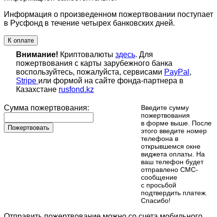
Информация о произведенном пожертвовании поступает
в Русфонд в течение четырех банковских дней.
К оплате
Внимание!
Криптовалюты
здесь
. Для
пожертвования с карты зарубежного банка
воспользуйтесь, пожалуйста, сервисами
PayPal
,
Stripe
или формой на сайте фонда-партнера в
Казахстане
rusfond.kz
Сумма пожертвования:
Введите сумму
пожертвования
в форме выше. После
Пожертвовать
этого введите номер
телефона в
открывшемся окне
виджета оплаты. На
ваш телефон будет
отправлено СМС-
сообщение
с просьбой
подтвердить платеж.
Cпасибо!
Отправить пожертвование можно со счета мобильного