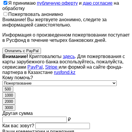
Я принимаю
публичную оферту
и
даю согласие
на
обработку
Пожертвовать анонимно
Внимание! Вы жертвуете анонимно, следите за
информацией самостоятельно.
Информация о произведенном пожертвовании поступает
в Русфонд в течение четырех банковских дней.
Оплатить с PayPal
Внимание!
Криптовалюты
здесь
. Для пожертвования с
карты зарубежного банка воспользуйтесь, пожалуйста,
сервисами
PayPal
,
Stripe
или формой на сайте фонда-
партнера в Казахстане
rusfond.kz
Кому помочь?
500
1000
2000
3000
Другая сумма
₽
Как вас зовут?
Ваши комментарии и пожелания