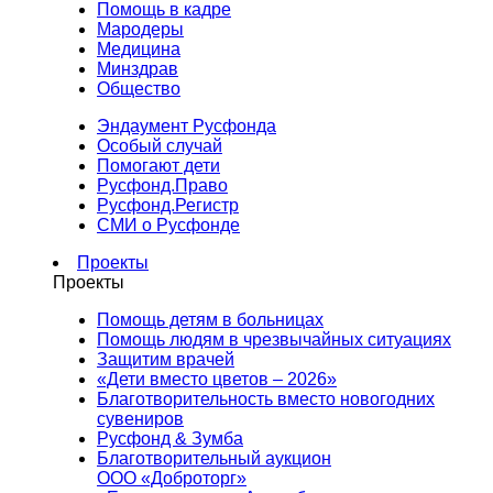
Помощь в кадре
Мародеры
Медицина
Минздрав
Общество
Эндаумент Русфонда
Особый случай
Помогают дети
Русфонд.Право
Русфонд.Регистр
СМИ о Русфонде
Проекты
Проекты
Помощь детям в больницах
Помощь людям в чрезвычайных ситуациях
Защитим врачей
«Дети вместо цветов – 2026»
Благотворительность вместо новогодних
сувениров
Русфонд & Зумба
Благотворительный аукцион
ООО «Доброторг»