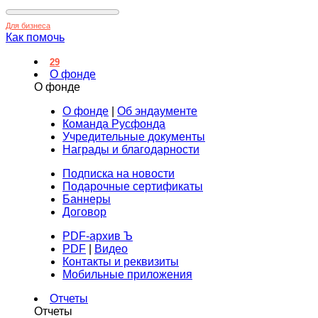
Для бизнеса
Как помочь
29
О фонде
О фонде
О фонде
|
Об эндаументе
Команда Русфонда
Учредительные документы
Награды и благодарности
Подписка на новости
Подарочные сертификаты
Баннеры
Договор
PDF-архив Ъ
PDF
|
Видео
Контакты и реквизиты
Мобильные приложения
Отчеты
Отчеты