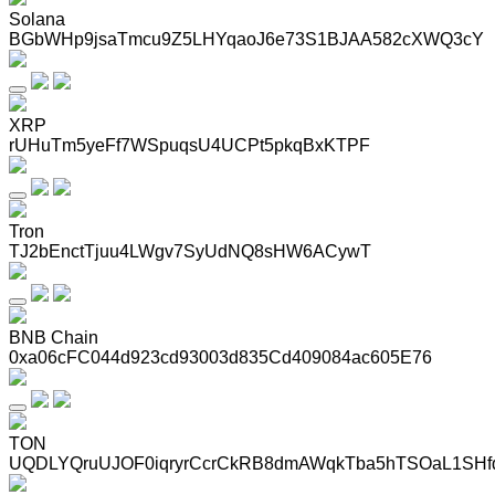
Solana
BGbWHp9jsaTmcu9Z5LHYqaoJ6e73S1BJAA582cXWQ3cY
XRP
rUHuTm5yeFf7WSpuqsU4UCPt5pkqBxKTPF
Tron
TJ2bEnctTjuu4LWgv7SyUdNQ8sHW6ACywT
BNB Chain
0xa06cFC044d923cd93003d835Cd409084ac605E76
TON
UQDLYQruUJOF0iqryrCcrCkRB8dmAWqkTba5hTSOaL1SHf