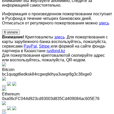
Внимание! Вы жертвуете анонимно, следите за
информацией самостоятельно.
Информация о произведенном пожертвовании поступает
в Русфонд в течение четырех банковских дней.
Отписаться от регулярного пожертвования можно
здесь
К оплате
Внимание!
Криптовалюты
здесь
. Для пожертвования с
карты зарубежного банка воспользуйтесь, пожалуйста,
сервисами
PayPal
,
Stripe
или формой на сайте фонда-
партнера в Казахстане
rusfond.kz
Для пожертвования криптовалютой скопируйте адрес
или воспользуйтесь, пожалуйста, QR-кодом
.
Bitcoin
bc1quqgt6edksk84rcgwqlklhya3uwgr8g3c38xge0
Ethereum
0xa06cFC044d923cd93003d835Cd409084ac605E76