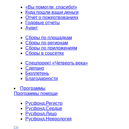
«Вы помогли, спасибо!»
Куда пошли ваши деньги
Отчет о пожертвованиях
Годовые отчеты
Аудит
Сборы по площадкам
Сборы по регионам
Сборы по приложениям
Сборы в соцсетях
Спецпроект «Четверть века»
Сделано
Бюллетень
Благодарности
Программы
Программы помощи
Русфонд.
Регистр
Русфонд.
Сердце
Русфонд.
Лицо
Русфонд.
Неврология