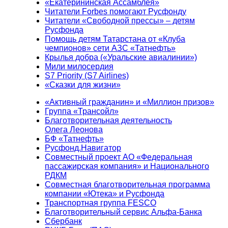
«Екатерининская Ассамблея»
Читатели Forbes помогают Русфонду
Читатели «Свободной прессы» – детям
Русфонда
Помощь детям Татарстана от «Клуба
чемпионов» сети АЗС «Татнефть»
Крылья добра («Уральские авиалинии»)
Мили милосердия
S7 Priority (S7 Airlines)
«Сказки для жизни»
«Активный гражданин» и «Миллион призов»
Группа «Трансойл»
Благотворительная деятельность
Олега Леонова
БФ «Татнефть»
Русфонд.Навигатор
Совместный проект АО «Федеральная
пассажирская компания» и Национального
РДКМ
Совместная благотворительная программа
компании «Ютека» и Русфонда
Транспортная группа FESCO
Благотворительный сервис Альфа-Банка
Сбербанк