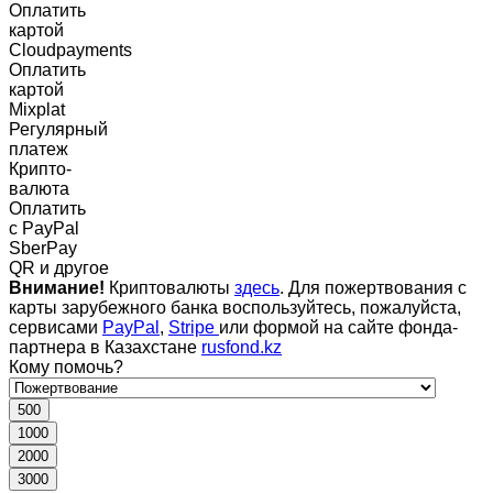
Оплатить
картой
Cloudpayments
Оплатить
картой
Mixplat
Регулярный
платеж
Крипто-
валюта
Оплатить
c PayPal
SberPay
QR и другое
Внимание!
Криптовалюты
здесь
. Для пожертвования с
карты зарубежного банка воспользуйтесь, пожалуйста,
сервисами
PayPal
,
Stripe
или формой на сайте фонда-
партнера в Казахстане
rusfond.kz
Кому помочь?
500
1000
2000
3000