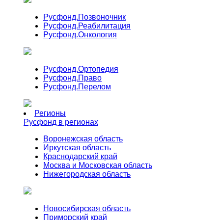
Русфонд.
Позвоночник
Русфонд.
Реабилитация
Русфонд.
Онкология
Русфонд.
Ортопедия
Русфонд.
Право
Русфонд.
Перелом
Регионы
Русфонд в регионах
Воронежская область
Иркутская область
Краснодарский край
Москва и Московская область
Нижегородская область
Новосибирская область
Приморский край