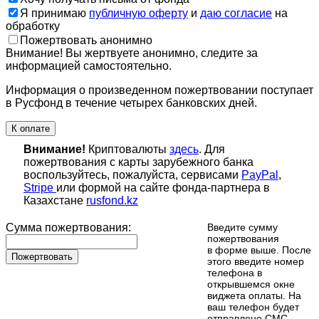
Я принимаю
публичную оферту
и
даю согласие
на
обработку
Пожертвовать анонимно
Внимание! Вы жертвуете анонимно, следите за
информацией самостоятельно.
Информация о произведенном пожертвовании поступает
в Русфонд в течение четырех банковских дней.
К оплате
Внимание!
Криптовалюты
здесь
. Для
пожертвования с карты зарубежного банка
воспользуйтесь, пожалуйста, сервисами
PayPal
,
Stripe
или формой на сайте фонда-партнера в
Казахстане
rusfond.kz
Сумма пожертвования:
Введите сумму
пожертвования
в форме выше. После
Пожертвовать
этого введите номер
телефона в
открывшемся окне
виджета оплаты. На
ваш телефон будет
отправлено СМС-