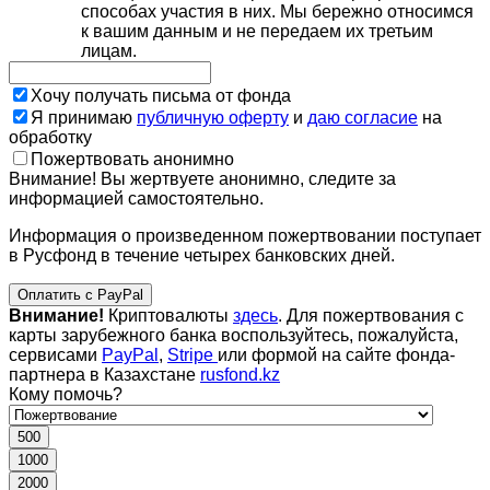
способах участия в них. Мы бережно относимся
к вашим данным и не передаем их третьим
лицам.
Хочу получать письма от фонда
Я принимаю
публичную оферту
и
даю согласие
на
обработку
Пожертвовать анонимно
Внимание! Вы жертвуете анонимно, следите за
информацией самостоятельно.
Информация о произведенном пожертвовании поступает
в Русфонд в течение четырех банковских дней.
Оплатить с PayPal
Внимание!
Криптовалюты
здесь
. Для пожертвования с
карты зарубежного банка воспользуйтесь, пожалуйста,
сервисами
PayPal
,
Stripe
или формой на сайте фонда-
партнера в Казахстане
rusfond.kz
Кому помочь?
500
1000
2000