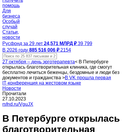
Получить
помощь
Для
бизнеса
Особый
случай
Статьи,
новости
Русфонд за 29 лет
24,571 МЛРД ₽
39 799
В 2026 году
885 516 006 ₽
2154
27 октября – день эрготерапевта
<
В Петербурге
открылась благотворительная клиника, где смогут
бесплатно лечиться беженцы, бездомные и люди без
документов и гражданства
>
В VK прошла первая
IT‑конференция на жестовом языке
Новости
Прочитали
27.10.2023
rsfnd.ru/VguJX
В Петербурге открылась
благотворительная