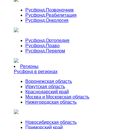
Русфонд.
Позвоночник
Русфонд.
Реабилитация
Русфонд.
Онкология
Русфонд.
Ортопедия
Русфонд.
Право
Русфонд.
Перелом
Регионы
Русфонд в регионах
Воронежская область
Иркутская область
Краснодарский край
Москва и Московская область
Нижегородская область
Новосибирская область
Приморский край