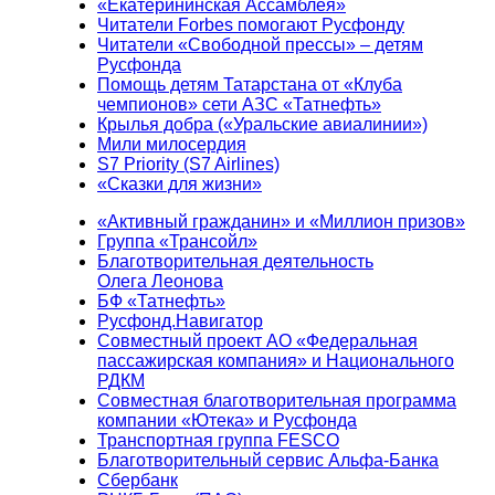
«Екатерининская Ассамблея»
Читатели Forbes помогают Русфонду
Читатели «Свободной прессы» – детям
Русфонда
Помощь детям Татарстана от «Клуба
чемпионов» сети АЗС «Татнефть»
Крылья добра («Уральские авиалинии»)
Мили милосердия
S7 Priority (S7 Airlines)
«Сказки для жизни»
«Активный гражданин» и «Миллион призов»
Группа «Трансойл»
Благотворительная деятельность
Олега Леонова
БФ «Татнефть»
Русфонд.Навигатор
Совместный проект АО «Федеральная
пассажирская компания» и Национального
РДКМ
Совместная благотворительная программа
компании «Ютека» и Русфонда
Транспортная группа FESCO
Благотворительный сервис Альфа-Банка
Сбербанк