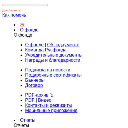
Для бизнеса
Как помочь
29
О фонде
О фонде
О фонде
|
Об эндаументе
Команда Русфонда
Учредительные документы
Награды и благодарности
Подписка на новости
Подарочные сертификаты
Баннеры
Договор
PDF-архив Ъ
PDF
|
Видео
Контакты и реквизиты
Мобильные приложения
Отчеты
Отчеты