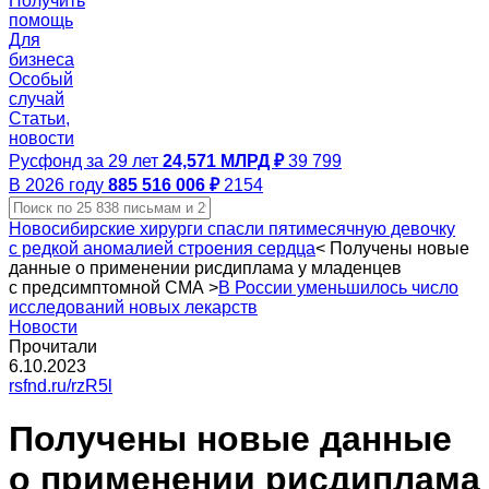
Получить
помощь
Для
бизнеса
Особый
случай
Статьи,
новости
Русфонд за 29 лет
24,571 МЛРД ₽
39 799
В 2026 году
885 516 006 ₽
2154
Новосибирские хирурги спасли пятимесячную девочку
с редкой аномалией строения сердца
<
Получены новые
данные о применении рисдиплама у младенцев
с предсимптомной СМА
>
В России уменьшилось число
исследований новых лекарств
Новости
Прочитали
6.10.2023
rsfnd.ru/rzR5l
Получены новые данные
о применении рисдиплама