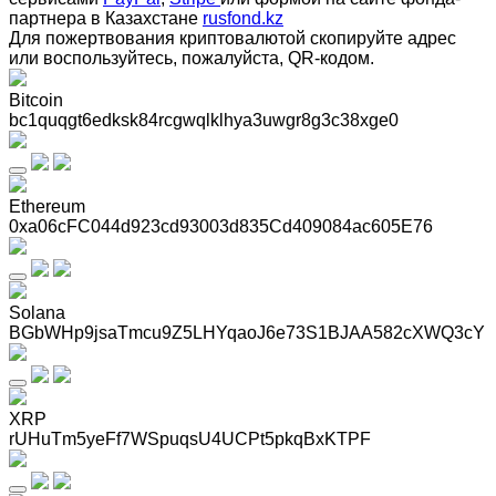
партнера в Казахстане
rusfond.kz
Для пожертвования криптовалютой скопируйте адрес
или воспользуйтесь, пожалуйста, QR-кодом
.
Bitcoin
bc1quqgt6edksk84rcgwqlklhya3uwgr8g3c38xge0
Ethereum
0xa06cFC044d923cd93003d835Cd409084ac605E76
Solana
BGbWHp9jsaTmcu9Z5LHYqaoJ6e73S1BJAA582cXWQ3cY
XRP
rUHuTm5yeFf7WSpuqsU4UCPt5pkqBxKTPF