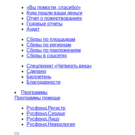
«Вы помогли, спасибо!»
Куда пошли ваши деньги
Отчет о пожертвованиях
Годовые отчеты
Аудит
Сборы по площадкам
Сборы по регионам
Сборы по приложениям
Сборы в соцсетях
Спецпроект «Четверть века»
Сделано
Бюллетень
Благодарности
Программы
Программы помощи
Русфонд.
Регистр
Русфонд.
Сердце
Русфонд.
Лицо
Русфонд.
Неврология