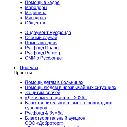
Помощь в кадре
Мародеры
Медицина
Минздрав
Общество
Эндаумент Русфонда
Особый случай
Помогают дети
Русфонд.Право
Русфонд.Регистр
СМИ о Русфонде
Проекты
Проекты
Помощь детям в больницах
Помощь людям в чрезвычайных ситуациях
Защитим врачей
«Дети вместо цветов – 2026»
Благотворительность вместо новогодних
сувениров
Русфонд & Зумба
Благотворительный аукцион
ООО «Доброторг»