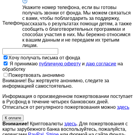
Укажите номер телефона, если вы готовы
получать звонки от фонда. Мы можем связаться
с вами, чтобы поблагодарить за поддержку,
Телефон
рассказать о результатах помощи детям, а также
сообщить о благотворительных программах и
способах участия в них. Мы бережно относимся
к вашим данным и не передаем их третьим
лицам.
Хочу получать письма от фонда
Я принимаю
публичную оферту
и
даю согласие
на
обработку
Пожертвовать анонимно
Внимание! Вы жертвуете анонимно, следите за
информацией самостоятельно.
Информация о произведенном пожертвовании поступает
в Русфонд в течение четырех банковских дней.
Отписаться от регулярного пожертвования можно
здесь
К оплате
Внимание!
Криптовалюты
здесь
. Для пожертвования с
карты зарубежного банка воспользуйтесь, пожалуйста,
сервисами
PayPal
,
Stripe
или формой на сайте фонда-