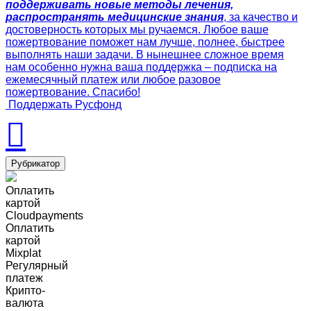
поддерживать новые методы лечения,
распространять медицинские знания
, за качество и
достоверность которых мы ручаемся. Любое ваше
пожертвование поможет нам лучше, полнее, быстрее
выполнять наши задачи. В нынешнее сложное время
нам особенно нужна ваша поддержка – подписка на
ежемесячный платеж или любое разовое
пожертвование. Спасибо!
Поддержать Русфонд
Рубрикатор
Оплатить
картой
Cloudpayments
Оплатить
картой
Mixplat
Регулярный
платеж
Крипто-
валюта