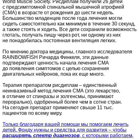
World Muscle Society. Рисдиплам получили 26 детей
с предсимптомной спинальной мышечной атрофией
(СМА) в возрасте от рождения до шести недель.
Большинство младенцев после года лечения могли
сидеть самостоятельно как минимум в течение 30 секунд,
а также стоять и ходить. Все дети сохранили возможность
глотать, получать пищу через рот, ни одному из них
не понадобилась постоянная вентиляция легких.
По мнению доктора медицины, главного исследователя
RAINBOWFISH Ричарда Финкеля, эти данные
подтверждают ценность начала лечения СМА
до появления симптомов с целью сохранения
двигательных нейронов, пока их еще много.
Терапия препаратом рисдиплам – единственный
неинвазивный метод лечения СМА (это лекарство,
в отличие от спинразы и золгенсмы, принимают
перорально), одобренный более чем в сотне стран.
На сегодня препарат применяют свыше 11 тыс.
пациентов по всему миру.
Только благодаря вашей помощи мы помогаем лечить
детей. Фонду нужны и средства для развития – чтобы
расширять спектр диагнозов
, с которыми работаем,