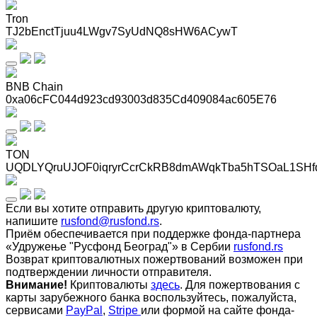
Tron
TJ2bEnctTjuu4LWgv7SyUdNQ8sHW6ACywT
BNB Chain
0xa06cFC044d923cd93003d835Cd409084ac605E76
TON
UQDLYQruUJOF0iqryrCcrCkRB8dmAWqkTba5hTSOaL1SHf
Если вы хотите отправить другую криптовалюту,
напишите
rusfond@rusfond.rs
.
Приём обеспечивается при поддержке фонда-партнера
«Удружење "Русфонд Београд"» в Сербии
rusfond.rs
Возврат криптовалютных пожертвований возможен при
подтверждении личности отправителя.
Внимание!
Криптовалюты
здесь
. Для пожертвования с
карты зарубежного банка воспользуйтесь, пожалуйста,
сервисами
PayPal
,
Stripe
или формой на сайте фонда-