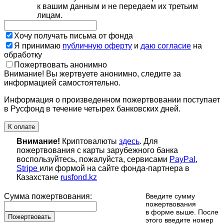
к вашим данным и не передаем их третьим
лицам.
Хочу получать письма от фонда
Я принимаю
публичную оферту
и
даю согласие
на
обработку
Пожертвовать анонимно
Внимание! Вы жертвуете анонимно, следите за
информацией самостоятельно.
Информация о произведенном пожертвовании поступает
в Русфонд в течение четырех банковских дней.
К оплате
Внимание!
Криптовалюты
здесь
. Для
пожертвования с карты зарубежного банка
воспользуйтесь, пожалуйста, сервисами
PayPal
,
Stripe
или формой на сайте фонда-партнера в
Казахстане
rusfond.kz
Сумма пожертвования:
Введите сумму
пожертвования
в форме выше. После
Пожертвовать
этого введите номер