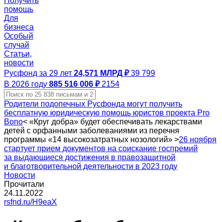
Получить
помощь
Для
бизнеса
Особый
случай
Статьи,
новости
Русфонд за 29 лет
24,571 МЛРД ₽
39 799
В 2026 году
885 516 006 ₽
2154
Родители подопечных Русфонда могут получить
бесплатную юридическую помощь юристов проекта Pro
Bono
<
«Круг добра» будет обеспечивать лекарствами
детей с орфанными заболеваниями из перечня
программы «14 высокозатратных нозологий»
>
26 ноября
стартует прием документов на соискание госпремий
за выдающиеся достижения в правозащитной
и благотворительной деятельности в 2023 году
Новости
Прочитали
24.11.2022
rsfnd.ru/H9eaX