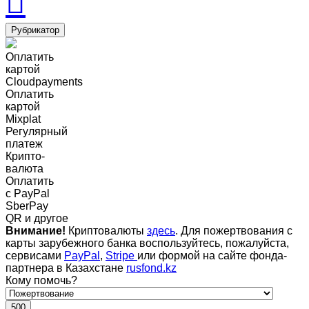
Рубрикатор
Оплатить
картой
Cloudpayments
Оплатить
картой
Mixplat
Регулярный
платеж
Крипто-
валюта
Оплатить
c PayPal
SberPay
QR и другое
Внимание!
Криптовалюты
здесь
. Для пожертвования с
карты зарубежного банка воспользуйтесь, пожалуйста,
сервисами
PayPal
,
Stripe
или формой на сайте фонда-
партнера в Казахстане
rusfond.kz
Кому помочь?
500