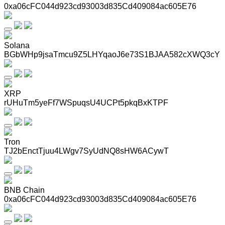
0xa06cFC044d923cd93003d835Cd409084ac605E76
Solana
BGbWHp9jsaTmcu9Z5LHYqaoJ6e73S1BJAA582cXWQ3cY
XRP
rUHuTm5yeFf7WSpuqsU4UCPt5pkqBxKTPF
Tron
TJ2bEnctTjuu4LWgv7SyUdNQ8sHW6ACywT
BNB Chain
0xa06cFC044d923cd93003d835Cd409084ac605E76