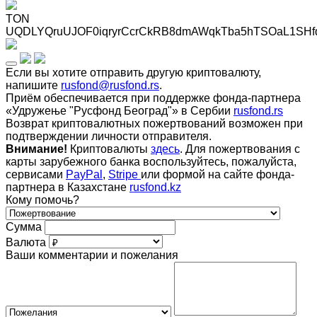
TON
UQDLYQruUJOF0iqryrCcrCkRB8dmAWqkTba5hTSOaL1SHf
Если вы хотите отправить другую криптовалюту,
напишите
rusfond@rusfond.rs
.
Приём обеспечивается при поддержке фонда-партнера
«Удружење "Русфонд Београд"» в Сербии
rusfond.rs
Возврат криптовалютных пожертвований возможен при
подтверждении личности отправителя.
Внимание!
Криптовалюты
здесь
. Для пожертвования с
карты зарубежного банка воспользуйтесь, пожалуйста,
сервисами
PayPal
,
Stripe
или формой на сайте фонда-
партнера в Казахстане
rusfond.kz
Кому помочь?
Сумма
Валюта
Ваши комментарии и пожелания