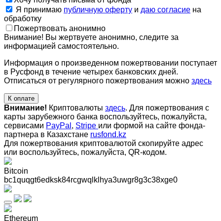
Я принимаю
публичную оферту
и
даю согласие
на
обработку
Пожертвовать анонимно
Внимание! Вы жертвуете анонимно, следите за
информацией самостоятельно.
Информация о произведенном пожертвовании поступает
в Русфонд в течение четырех банковских дней.
Отписаться от регулярного пожертвования можно
здесь
К оплате
Внимание!
Криптовалюты
здесь
. Для пожертвования с
карты зарубежного банка воспользуйтесь, пожалуйста,
сервисами
PayPal
,
Stripe
или формой на сайте фонда-
партнера в Казахстане
rusfond.kz
Для пожертвования криптовалютой скопируйте адрес
или воспользуйтесь, пожалуйста, QR-кодом
.
Bitcoin
bc1quqgt6edksk84rcgwqlklhya3uwgr8g3c38xge0
Ethereum