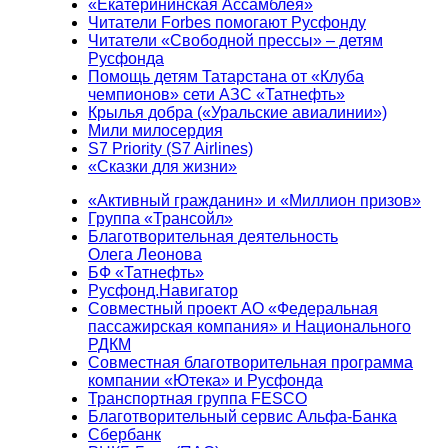
«Екатерининская Ассамблея»
Читатели Forbes помогают Русфонду
Читатели «Свободной прессы» – детям
Русфонда
Помощь детям Татарстана от «Клуба
чемпионов» сети АЗС «Татнефть»
Крылья добра («Уральские авиалинии»)
Мили милосердия
S7 Priority (S7 Airlines)
«Сказки для жизни»
«Активный гражданин» и «Миллион призов»
Группа «Трансойл»
Благотворительная деятельность
Олега Леонова
БФ «Татнефть»
Русфонд.Навигатор
Совместный проект АО «Федеральная
пассажирская компания» и Национального
РДКМ
Совместная благотворительная программа
компании «Ютека» и Русфонда
Транспортная группа FESCO
Благотворительный сервис Альфа-Банка
Сбербанк