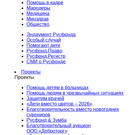
Помощь в кадре
Мародеры
Медицина
Минздрав
Общество
Эндаумент Русфонда
Особый случай
Помогают дети
Русфонд.Право
Русфонд.Регистр
СМИ о Русфонде
Проекты
Проекты
Помощь детям в больницах
Помощь людям в чрезвычайных ситуациях
Защитим врачей
«Дети вместо цветов – 2026»
Благотворительность вместо новогодних
сувениров
Русфонд & Зумба
Благотворительный аукцион
ООО «Доброторг»