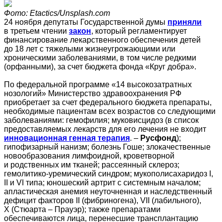
Фото: Etactics/Unsplash.com
24 ноября депутаты Государственной думы
приняли
в третьем чтении
закон
, который регламентирует
финансирование лекарственного обеспечения детей
до 18 лет с тяжелыми жизнеугрожающими или
хроническими заболеваниями, в том числе редкими
(орфанными), за счет бюджета фонда «Круг добра».
По федеральной программе «14 высокозатратных
нозологий» Министерство здравоохранения РФ
приобретает за счет федерального бюджета препараты,
необходимые пациентам всех возрастов со следующими
заболеваниями: гемофилия; муковисцидоз (в список
предоставляемых лекарств для его лечения не входит
инновационная генная терапия
. –
Русфонд
);
гипофизарный нанизм; болезнь Гоше; злокачественные
новообразования лимфоидной, кроветворной
и родственных им тканей; рассеянный склероз;
гемолитико-уремический синдром; мукополисахаридоз I,
II и VI типа; юношеский артрит с системным началом;
апластическая анемия неуточненная и наследственный
дефицит факторов II (фибриногена), VII (лабильного),
X (Стюарта – Прауэр); также препаратами
обеспечиваются лица, перенесшие трансплантацию