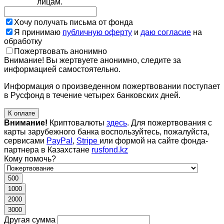
лицам.
Хочу получать письма от фонда
Я принимаю
публичную оферту
и
даю согласие
на
обработку
Пожертвовать анонимно
Внимание! Вы жертвуете анонимно, следите за
информацией самостоятельно.
Информация о произведенном пожертвовании поступает
в Русфонд в течение четырех банковских дней.
К оплате
Внимание!
Криптовалюты
здесь
. Для пожертвования с
карты зарубежного банка воспользуйтесь, пожалуйста,
сервисами
PayPal
,
Stripe
или формой на сайте фонда-
партнера в Казахстане
rusfond.kz
Кому помочь?
500
1000
2000
3000
Другая сумма