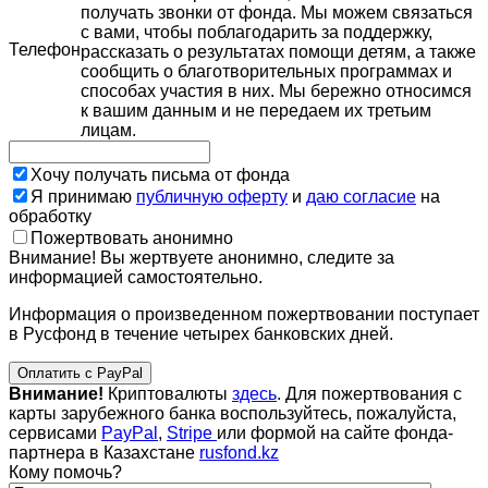
получать звонки от фонда. Мы можем связаться
с вами, чтобы поблагодарить за поддержку,
Телефон
рассказать о результатах помощи детям, а также
сообщить о благотворительных программах и
способах участия в них. Мы бережно относимся
к вашим данным и не передаем их третьим
лицам.
Хочу получать письма от фонда
Я принимаю
публичную оферту
и
даю согласие
на
обработку
Пожертвовать анонимно
Внимание! Вы жертвуете анонимно, следите за
информацией самостоятельно.
Информация о произведенном пожертвовании поступает
в Русфонд в течение четырех банковских дней.
Оплатить с PayPal
Внимание!
Криптовалюты
здесь
. Для пожертвования с
карты зарубежного банка воспользуйтесь, пожалуйста,
сервисами
PayPal
,
Stripe
или формой на сайте фонда-
партнера в Казахстане
rusfond.kz
Кому помочь?