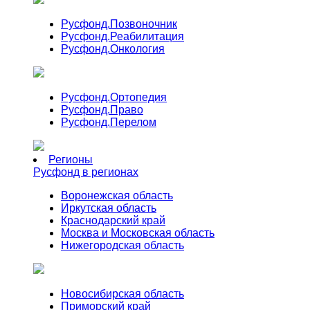
Русфонд.
Позвоночник
Русфонд.
Реабилитация
Русфонд.
Онкология
Русфонд.
Ортопедия
Русфонд.
Право
Русфонд.
Перелом
Регионы
Русфонд в регионах
Воронежская область
Иркутская область
Краснодарский край
Москва и Московская область
Нижегородская область
Новосибирская область
Приморский край