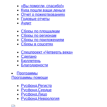
«Вы помогли, спасибо!»
Куда пошли ваши деньги
Отчет о пожертвованиях
Годовые отчеты
Аудит
Сборы по площадкам
Сборы по регионам
Сборы по приложениям
Сборы в соцсетях
Спецпроект «Четверть века»
Сделано
Бюллетень
Благодарности
Программы
Программы помощи
Русфонд.
Регистр
Русфонд.
Сердце
Русфонд.
Лицо
Русфонд.
Неврология