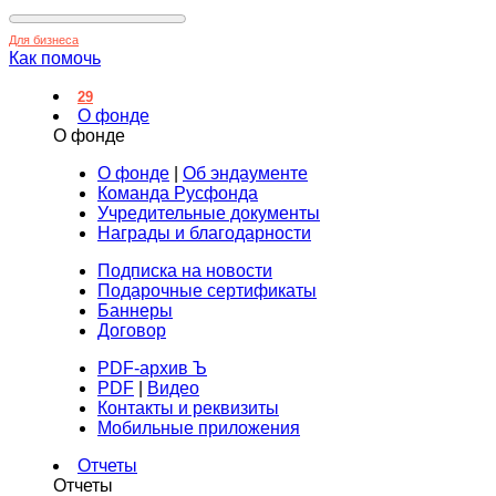
Для бизнеса
Как помочь
29
О фонде
О фонде
О фонде
|
Об эндаументе
Команда Русфонда
Учредительные документы
Награды и благодарности
Подписка на новости
Подарочные сертификаты
Баннеры
Договор
PDF-архив Ъ
PDF
|
Видео
Контакты и реквизиты
Мобильные приложения
Отчеты
Отчеты