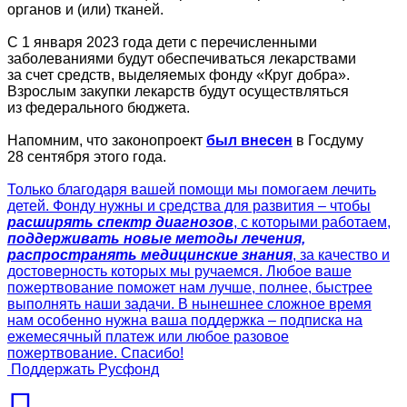
органов и (или) тканей.
С 1 января 2023 года дети с перечисленными
заболеваниями будут обеспечиваться лекарствами
за счет средств, выделяемых фонду «Круг добра».
Взрослым закупки лекарств будут осуществляться
из федерального бюджета.
Напомним, что законопроект
был внесен
в Госдуму
28 сентября этого года.
Только благодаря вашей помощи мы помогаем лечить
детей. Фонду нужны и средства для развития – чтобы
расширять спектр диагнозов
, с которыми работаем,
поддерживать новые методы лечения,
распространять медицинские знания
, за качество и
достоверность которых мы ручаемся. Любое ваше
пожертвование поможет нам лучше, полнее, быстрее
выполнять наши задачи. В нынешнее сложное время
нам особенно нужна ваша поддержка – подписка на
ежемесячный платеж или любое разовое
пожертвование. Спасибо!
Поддержать Русфонд