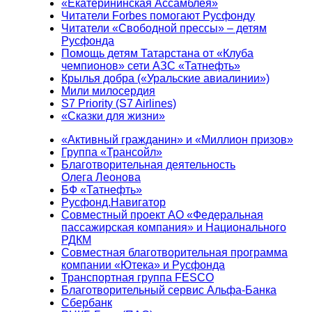
«Екатерининская Ассамблея»
Читатели Forbes помогают Русфонду
Читатели «Свободной прессы» – детям
Русфонда
Помощь детям Татарстана от «Клуба
чемпионов» сети АЗС «Татнефть»
Крылья добра («Уральские авиалинии»)
Мили милосердия
S7 Priority (S7 Airlines)
«Сказки для жизни»
«Активный гражданин» и «Миллион призов»
Группа «Трансойл»
Благотворительная деятельность
Олега Леонова
БФ «Татнефть»
Русфонд.Навигатор
Совместный проект АО «Федеральная
пассажирская компания» и Национального
РДКМ
Совместная благотворительная программа
компании «Ютека» и Русфонда
Транспортная группа FESCO
Благотворительный сервис Альфа-Банка
Сбербанк