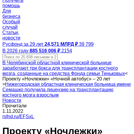
Получить
помощь
Для
бизнеса
Особый
случай
Статьи,
новости
Русфонд за 29 лет
24,571 МЛРД ₽
39 799
В 2026 году
885 516 006 ₽
2154
В Челябинской областной клинической больнице
заработают три бокса для трансплантации костного
мозга, созданные на средства Фонда семьи Тиньковых
<
Проекту «Ночлежки» «Ночной автобус» – 20 лет
>
Нижегородская областная клиническая больница имени
Семашко получила лицензию на трансплантацию
костного мозга взрослым
Новости
Прочитали
1.11.2022
rsfnd.ru/EFSxL
Проекту «Ночлежки»