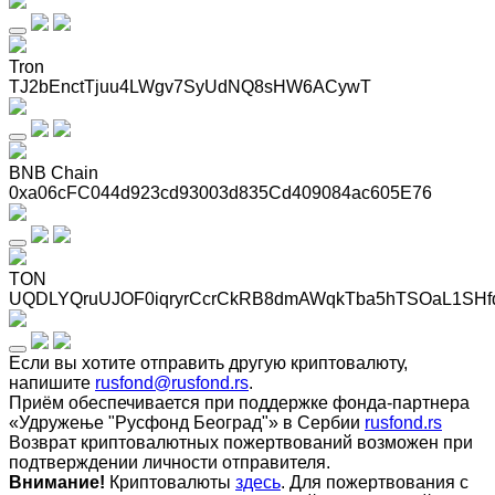
Tron
TJ2bEnctTjuu4LWgv7SyUdNQ8sHW6ACywT
BNB Chain
0xa06cFC044d923cd93003d835Cd409084ac605E76
TON
UQDLYQruUJOF0iqryrCcrCkRB8dmAWqkTba5hTSOaL1SHf
Если вы хотите отправить другую криптовалюту,
напишите
rusfond@rusfond.rs
.
Приём обеспечивается при поддержке фонда-партнера
«Удружење "Русфонд Београд"» в Сербии
rusfond.rs
Возврат криптовалютных пожертвований возможен при
подтверждении личности отправителя.
Внимание!
Криптовалюты
здесь
. Для пожертвования с