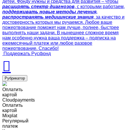
детей. Фонду нужны и средства для развития – чтобы
расширять спектр диагнозов
, с которыми работаем,
поддерживать новые методы лечения,
распространять медицинские знания
, за качество и
достоверность которых мы ручаемся. Любое ваше
пожертвование поможет нам лучше, полнее, быстрее
выполнять наши задачи. В нынешнее сложное время
нам особенно нужна ваша поддержка – подписка на
ежемесячный платеж или любое разовое
пожертвование. Спасибо!
Поддержать Русфонд
Рубрикатор
Оплатить
картой
Cloudpayments
Оплатить
картой
Mixplat
Регулярный
платеж