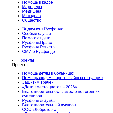
Помощь в кадре
Мародеры
Медицина
Минздрав
Общество
Эндаумент Русфонда
Особый случай
Помогают дети
Русфонд.Право
Русфонд.Регистр
СМИ о Русфонде
Проекты
Проекты
Помощь детям в больницах
Помощь людям в чрезвычайных ситуациях
Защитим врачей
«Дети вместо цветов – 2026»
Благотворительность вместо новогодних
сувениров
Русфонд & Зумба
Благотворительный аукцион
ООО «Доброторг»