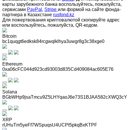
карты зарубежного банка воспользуйтесь, пожалуйста,
сервисами
PayPal
,
Stripe
или формой на сайте фонда-
партнера в Казахстане
rusfond.kz
Для пожертвования криптовалютой скопируйте адрес
или воспользуйтесь, пожалуйста, QR-кодом
.
Bitcoin
bc1quqgt6edksk84rcgwqlklhya3uwgr8g3c38xge0
Ethereum
0xa06cFC044d923cd93003d835Cd409084ac605E76
Solana
BGbWHp9jsaTmcu9Z5LHYqaoJ6e73S1BJAA582cXWQ3cY
XRP
rUHuTm5yeFf7WSpuqsU4UCPt5pkqBxKTPF