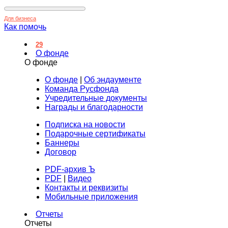
Для бизнеса
Как помочь
29
О фонде
О фонде
О фонде
|
Об эндаументе
Команда Русфонда
Учредительные документы
Награды и благодарности
Подписка на новости
Подарочные сертификаты
Баннеры
Договор
PDF-архив Ъ
PDF
|
Видео
Контакты и реквизиты
Мобильные приложения
Отчеты
Отчеты