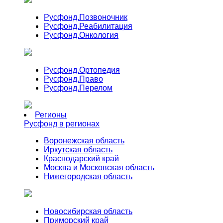
Русфонд.
Позвоночник
Русфонд.
Реабилитация
Русфонд.
Онкология
Русфонд.
Ортопедия
Русфонд.
Право
Русфонд.
Перелом
Регионы
Русфонд в регионах
Воронежская область
Иркутская область
Краснодарский край
Москва и Московская область
Нижегородская область
Новосибирская область
Приморский край