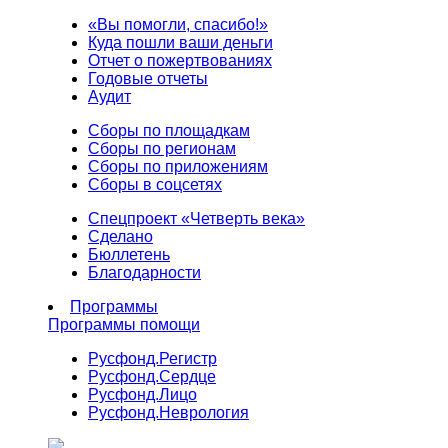
«Вы помогли, спасибо!»
Куда пошли ваши деньги
Отчет о пожертвованиях
Годовые отчеты
Аудит
Сборы по площадкам
Сборы по регионам
Сборы по приложениям
Сборы в соцсетях
Спецпроект «Четверть века»
Сделано
Бюллетень
Благодарности
Программы
Программы помощи
Русфонд.
Регистр
Русфонд.
Сердце
Русфонд.
Лицо
Русфонд.
Неврология