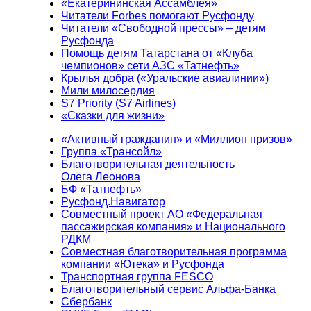
«Екатерининская Ассамблея»
Читатели Forbes помогают Русфонду
Читатели «Свободной прессы» – детям
Русфонда
Помощь детям Татарстана от «Клуба
чемпионов» сети АЗС «Татнефть»
Крылья добра («Уральские авиалинии»)
Мили милосердия
S7 Priority (S7 Airlines)
«Сказки для жизни»
«Активный гражданин» и «Миллион призов»
Группа «Трансойл»
Благотворительная деятельность
Олега Леонова
БФ «Татнефть»
Русфонд.Навигатор
Совместный проект АО «Федеральная
пассажирская компания» и Национального
РДКМ
Совместная благотворительная программа
компании «Ютека» и Русфонда
Транспортная группа FESCO
Благотворительный сервис Альфа-Банка
Сбербанк