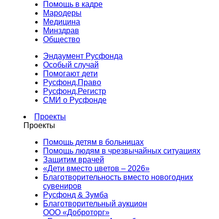
Помощь в кадре
Мародеры
Медицина
Минздрав
Общество
Эндаумент Русфонда
Особый случай
Помогают дети
Русфонд.Право
Русфонд.Регистр
СМИ о Русфонде
Проекты
Проекты
Помощь детям в больницах
Помощь людям в чрезвычайных ситуациях
Защитим врачей
«Дети вместо цветов – 2026»
Благотворительность вместо новогодних
сувениров
Русфонд & Зумба
Благотворительный аукцион
ООО «Доброторг»