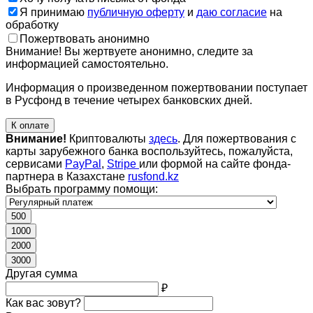
Я принимаю
публичную оферту
и
даю согласие
на
обработку
Пожертвовать анонимно
Внимание! Вы жертвуете анонимно, следите за
информацией самостоятельно.
Информация о произведенном пожертвовании поступает
в Русфонд в течение четырех банковских дней.
К оплате
Внимание!
Криптовалюты
здесь
. Для пожертвования с
карты зарубежного банка воспользуйтесь, пожалуйста,
сервисами
PayPal
,
Stripe
или формой на сайте фонда-
партнера в Казахстане
rusfond.kz
Выбрать программу помощи:
500
1000
2000
3000
Другая сумма
₽
Как вас зовут?