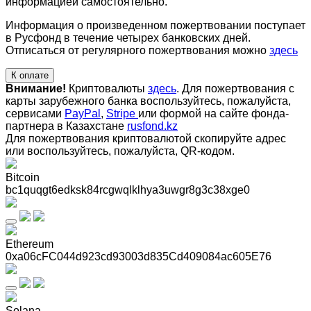
информацией самостоятельно.
Информация о произведенном пожертвовании поступает
в Русфонд в течение четырех банковских дней.
Отписаться от регулярного пожертвования можно
здесь
К оплате
Внимание!
Криптовалюты
здесь
. Для пожертвования с
карты зарубежного банка воспользуйтесь, пожалуйста,
сервисами
PayPal
,
Stripe
или формой на сайте фонда-
партнера в Казахстане
rusfond.kz
Для пожертвования криптовалютой скопируйте адрес
или воспользуйтесь, пожалуйста, QR-кодом
.
Bitcoin
bc1quqgt6edksk84rcgwqlklhya3uwgr8g3c38xge0
Ethereum
0xa06cFC044d923cd93003d835Cd409084ac605E76
Solana