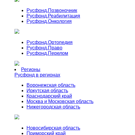
Русфонд.
Позвоночник
Русфонд.
Реабилитация
Русфонд.
Онкология
Русфонд.
Ортопедия
Русфонд.
Право
Русфонд.
Перелом
Регионы
Русфонд в регионах
Воронежская область
Иркутская область
Краснодарский край
Москва и Московская область
Нижегородская область
Новосибирская область
Приморский край