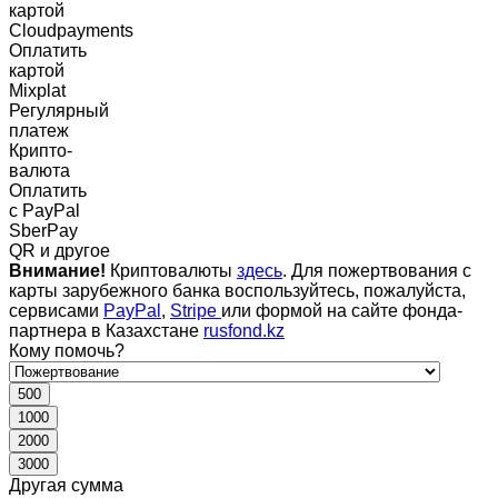
картой
Cloudpayments
Оплатить
картой
Mixplat
Регулярный
платеж
Крипто-
валюта
Оплатить
c PayPal
SberPay
QR и другое
Внимание!
Криптовалюты
здесь
. Для пожертвования с
карты зарубежного банка воспользуйтесь, пожалуйста,
сервисами
PayPal
,
Stripe
или формой на сайте фонда-
партнера в Казахстане
rusfond.kz
Кому помочь?
500
1000
2000
3000
Другая сумма