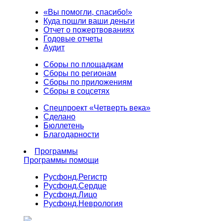
«Вы помогли, спасибо!»
Куда пошли ваши деньги
Отчет о пожертвованиях
Годовые отчеты
Аудит
Сборы по площадкам
Сборы по регионам
Сборы по приложениям
Сборы в соцсетях
Спецпроект «Четверть века»
Сделано
Бюллетень
Благодарности
Программы
Программы помощи
Русфонд.
Регистр
Русфонд.
Сердце
Русфонд.
Лицо
Русфонд.
Неврология