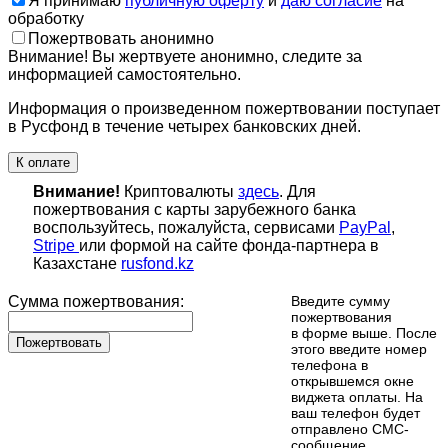
Я принимаю
публичную оферту
и
даю согласие
на
обработку
Пожертвовать анонимно
Внимание! Вы жертвуете анонимно, следите за
информацией самостоятельно.
Информация о произведенном пожертвовании поступает
в Русфонд в течение четырех банковских дней.
К оплате
Внимание!
Криптовалюты
здесь
. Для
пожертвования с карты зарубежного банка
воспользуйтесь, пожалуйста, сервисами
PayPal
,
Stripe
или формой на сайте фонда-партнера в
Казахстане
rusfond.kz
Сумма пожертвования:
Введите сумму
пожертвования
в форме выше. После
Пожертвовать
этого введите номер
телефона в
открывшемся окне
виджета оплаты. На
ваш телефон будет
отправлено СМС-
сообщение