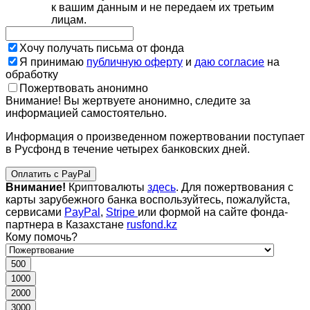
к вашим данным и не передаем их третьим
лицам.
Хочу получать письма от фонда
Я принимаю
публичную оферту
и
даю согласие
на
обработку
Пожертвовать анонимно
Внимание! Вы жертвуете анонимно, следите за
информацией самостоятельно.
Информация о произведенном пожертвовании поступает
в Русфонд в течение четырех банковских дней.
Оплатить с PayPal
Внимание!
Криптовалюты
здесь
. Для пожертвования с
карты зарубежного банка воспользуйтесь, пожалуйста,
сервисами
PayPal
,
Stripe
или формой на сайте фонда-
партнера в Казахстане
rusfond.kz
Кому помочь?
500
1000
2000
3000