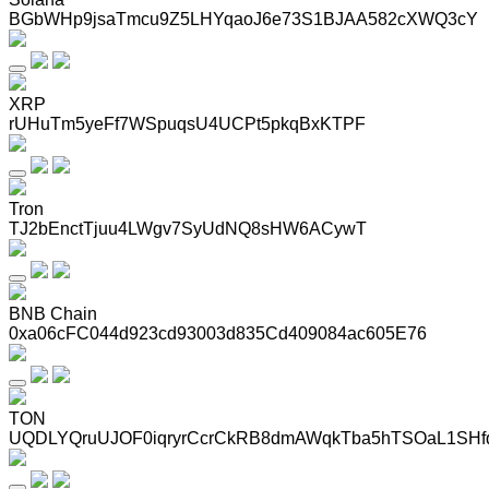
BGbWHp9jsaTmcu9Z5LHYqaoJ6e73S1BJAA582cXWQ3cY
XRP
rUHuTm5yeFf7WSpuqsU4UCPt5pkqBxKTPF
Tron
TJ2bEnctTjuu4LWgv7SyUdNQ8sHW6ACywT
BNB Chain
0xa06cFC044d923cd93003d835Cd409084ac605E76
TON
UQDLYQruUJOF0iqryrCcrCkRB8dmAWqkTba5hTSOaL1SHf