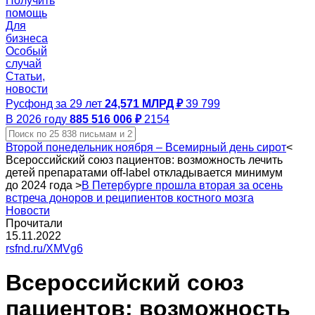
Получить
помощь
Для
бизнеса
Особый
случай
Статьи,
новости
Русфонд за 29 лет
24,571 МЛРД ₽
39 799
В 2026 году
885 516 006 ₽
2154
Второй понедельник ноября – Всемирный день сирот
<
Всероссийский союз пациентов: возможность лечить
детей препаратами off-label откладывается минимум
до 2024 года
>
В Петербурге прошла вторая за осень
встреча доноров и реципиентов костного мозга
Новости
Прочитали
15.11.2022
rsfnd.ru/XMVg6
Всероссийский союз
пациентов: возможность