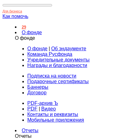
Для бизнеса
Как помочь
29
О фонде
О фонде
О фонде
|
Об эндаументе
Команда Русфонда
Учредительные документы
Награды и благодарности
Подписка на новости
Подарочные сертификаты
Баннеры
Договор
PDF-архив Ъ
PDF
|
Видео
Контакты и реквизиты
Мобильные приложения
Отчеты
Отчеты