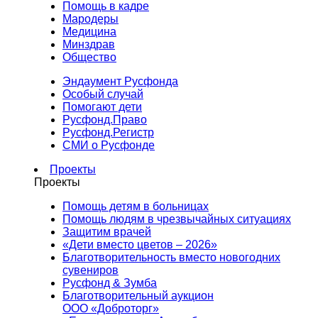
Помощь в кадре
Мародеры
Медицина
Минздрав
Общество
Эндаумент Русфонда
Особый случай
Помогают дети
Русфонд.Право
Русфонд.Регистр
СМИ о Русфонде
Проекты
Проекты
Помощь детям в больницах
Помощь людям в чрезвычайных ситуациях
Защитим врачей
«Дети вместо цветов – 2026»
Благотворительность вместо новогодних
сувениров
Русфонд & Зумба
Благотворительный аукцион
ООО «Доброторг»