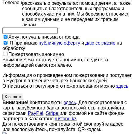
Телефон
рассказать о результатах помощи детям, а также
сообщить о благотворительных программах и
способах участия в них. Мы бережно относимся
к вашим данным и не передаем их третьим
лицам.
Хочу получать письма от фонда
Я принимаю
публичную оферту
и
даю согласие
на
обработку
Пожертвовать анонимно
Внимание! Вы жертвуете анонимно, следите за
информацией самостоятельно.
Информация о произведенном пожертвовании поступает
в Русфонд в течение четырех банковских дней.
Отписаться от регулярного пожертвования можно
здесь
К оплате
Внимание!
Криптовалюты
здесь
. Для пожертвования с
карты зарубежного банка воспользуйтесь, пожалуйста,
сервисами
PayPal
,
Stripe
или формой на сайте фонда-
партнера в Казахстане
rusfond.kz
Для пожертвования криптовалютой скопируйте адрес
или воспользуйтесь, пожалуйста, QR-кодом
.