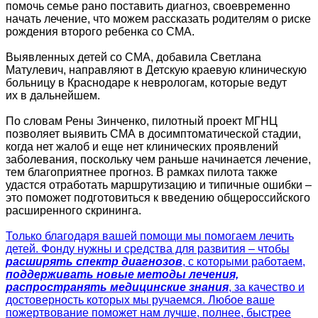
помочь семье рано поставить диагноз, своевременно
начать лечение, что можем рассказать родителям о риске
рождения второго ребенка со СМА.
Выявленных детей со СМА, добавила Светлана
Матулевич, направляют в Детскую краевую клиническую
больницу в Краснодаре к неврологам, которые ведут
их в дальнейшем.
По словам Рены Зинченко, пилотный проект МГНЦ
позволяет выявить СМА в досимптоматической стадии,
когда нет жалоб и еще нет клинических проявлений
заболевания, поскольку чем раньше начинается лечение,
тем благоприятнее прогноз. В рамках пилота также
удастся отработать маршрутизацию и типичные ошибки –
это поможет подготовиться к введению общероссийского
расширенного скрининга.
Только благодаря вашей помощи мы помогаем лечить
детей. Фонду нужны и средства для развития – чтобы
расширять спектр диагнозов
, с которыми работаем,
поддерживать новые методы лечения,
распространять медицинские знания
, за качество и
достоверность которых мы ручаемся. Любое ваше
пожертвование поможет нам лучше, полнее, быстрее