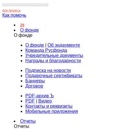
Для бизнеса
Как помочь
29
О фонде
О фонде
О фонде
|
Об эндаументе
Команда Русфонда
Учредительные документы
Награды и благодарности
Подписка на новости
Подарочные сертификаты
Баннеры
Договор
PDF-архив Ъ
PDF
|
Видео
Контакты и реквизиты
Мобильные приложения
Отчеты
Отчеты