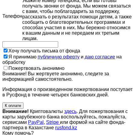
Укажите номер телефона, если вы готовы
получать звонки от фонда. Мы можем связаться
с вами, чтобы поблагодарить за поддержку,
Телефон
рассказать о результатах помощи детям, а также
сообщить о благотворительных программах и
способах участия в них. Мы бережно относимся
к вашим данным и не передаем их третьим
лицам.
Хочу получать письма от фонда
Я принимаю
публичную оферту
и
даю согласие
на
обработку
Пожертвовать анонимно
Внимание! Вы жертвуете анонимно, следите за
информацией самостоятельно.
Информация о произведенном пожертвовании поступает
в Русфонд в течение четырех банковских дней.
К оплате
Внимание!
Криптовалюты
здесь
. Для пожертвования с
карты зарубежного банка воспользуйтесь, пожалуйста,
сервисами
PayPal
,
Stripe
или формой на сайте фонда-
партнера в Казахстане
rusfond.kz
Кому помочь?