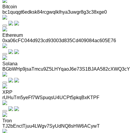
Bitcoin
bc1quqgt6edksk84rcgwqlklhya3uwgr8g3c38xge0
Ethereum
0xa06cFC044d923cd93003d835Cd409084ac605E76
Solana
BGbWHp9jsaTmcu9Z5LHYqaoJ6e73S1BJAA582cXWQ3cY
XRP
rUHuTm5yeFf7WSpuqsU4UCPt5pkqBxKTPF
Tron
TJ2bEnctTjuu4LWgv7SyUdNQ8sHW6ACywT