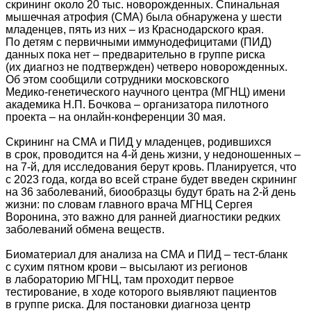
скрининг около 20 тыс. новорожденных. Спинальная
мышечная атрофия (СМА) была обнаружена у шести
младенцев, пять из них – из Краснодарского края.
По детям с первичными иммунодефицитами (ПИД)
данных пока нет – предварительно в группе риска
(их диагноз не подтвержден) четверо новорожденных.
Об этом сообщили сотрудники московского
Медико‑генетического научного центра (МГНЦ) имени
академика Н.П. Бочкова – организатора пилотного
проекта – на онлайн-конференции 30 мая.
Скрининг на СМА и ПИД у младенцев, родившихся
в срок, проводится на 4-й день жизни, у недоношенных –
на 7-й, для исследования берут кровь. Планируется, что
с 2023 года, когда во всей стране будет введен скрининг
на 36 заболеваний, биообразцы будут брать на 2-й день
жизни: по словам главного врача МГНЦ Сергея
Воронина, это важно для ранней диагностики редких
заболеваний обмена веществ.
Биоматериал для анализа на СМА и ПИД – тест-бланк
с сухим пятном крови – высылают из регионов
в лабораторию МГНЦ, там проходит первое
тестирование, в ходе которого выявляют пациентов
в группе риска. Для постановки диагноза центр