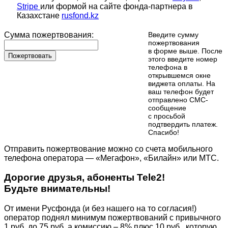
Stripe
или формой на сайте фонда-партнера в
Казахстане
rusfond.kz
Сумма пожертвования:
Введите сумму
пожертвования
в форме выше. После
Пожертвовать
этого введите номер
телефона в
открывшемся окне
виджета оплаты. На
ваш телефон будет
отправлено СМС-
сообщение
с просьбой
подтвердить платеж.
Cпасибо!
Отправить пожертвование можно со счета мобильного
телефона оператора — «Мегафон», «Билайн» или МТС.
Дорогие друзья, абоненты Tele2!
Будьте внимательны!
От имени Русфонда (и без нашего на то согласия!)
оператор поднял минимум пожертвований с привычного
1 руб. до 75 руб. а комиссию – 8% плюс 10 руб., которую