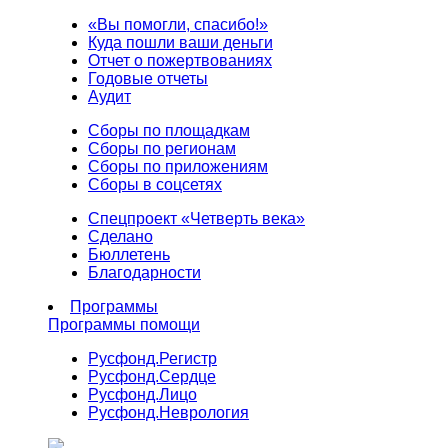
«Вы помогли, спасибо!»
Куда пошли ваши деньги
Отчет о пожертвованиях
Годовые отчеты
Аудит
Сборы по площадкам
Сборы по регионам
Сборы по приложениям
Сборы в соцсетях
Спецпроект «Четверть века»
Сделано
Бюллетень
Благодарности
Программы
Программы помощи
Русфонд.
Регистр
Русфонд.
Сердце
Русфонд.
Лицо
Русфонд.
Неврология