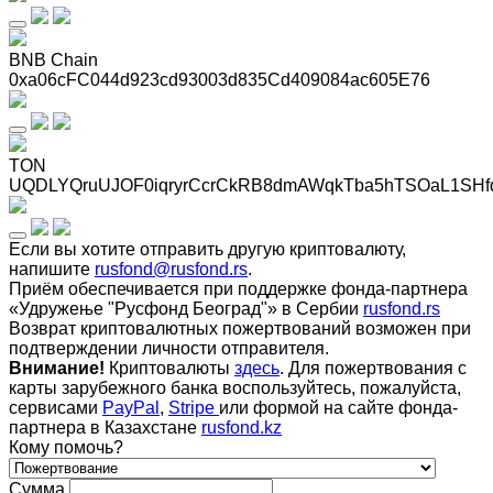
BNB Chain
0xa06cFC044d923cd93003d835Cd409084ac605E76
TON
UQDLYQruUJOF0iqryrCcrCkRB8dmAWqkTba5hTSOaL1SHf
Если вы хотите отправить другую криптовалюту,
напишите
rusfond@rusfond.rs
.
Приём обеспечивается при поддержке фонда-партнера
«Удружење "Русфонд Београд"» в Сербии
rusfond.rs
Возврат криптовалютных пожертвований возможен при
подтверждении личности отправителя.
Внимание!
Криптовалюты
здесь
. Для пожертвования с
карты зарубежного банка воспользуйтесь, пожалуйста,
сервисами
PayPal
,
Stripe
или формой на сайте фонда-
партнера в Казахстане
rusfond.kz
Кому помочь?
Сумма