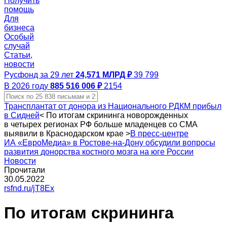
Получить
помощь
Для
бизнеса
Особый
случай
Статьи,
новости
Русфонд за 29 лет
24,571 МЛРД ₽
39 799
В 2026 году
885 516 006 ₽
2154
Трансплантат от донора из Национального РДКМ прибыл
в Сидней
<
По итогам скрининга новорожденных
в четырех регионах РФ больше младенцев со СМА
выявили в Краснодарском крае
>
В пресс-центре
ИА «ЕвроМедиа» в Ростове-на-Дону обсудили вопросы
развития донорства костного мозга на юге России
Новости
Прочитали
30.05.2022
rsfnd.ru/jT8Ex
По итогам скрининга