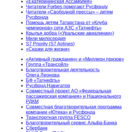
«Екатерининская Ассамблея»
Читатели Forbes помогают Русфонду
Читатели «Свободной прессы» – детям
Русфонда
Помощь детям Татарстана от «Клуба
чемпионов» сети АЗС «Татнефть»
Крылья добра («Уральские авиалинии»)
Мили милосердия
S7 Priority (S7 Airlines)
«Сказки для жизни»
«Активный гражданин» и «Миллион призов»
Группа «Трансойл»
Благотворительная деятельность
Олега Леонова
БФ «Татнефть»
Русфонд.Навигатор
Совместный проект АО «Федеральная
пассажирская компания» и Национального
РДКМ
Совместная благотворительная программа
компании «Ютека» и Русфонда
Транспортная группа FESCO
Благотворительный сервис Альфа-Банка
Сбербанк