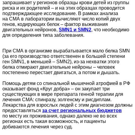
запрашивает у регионов образцы крови детей из группы
риска и их родителей – и на этих образцах проводится
подтверждающее исследование. В рамках анализа
на СМА в лаборатории вычисляют число копий двух
генов, кодирующих белок – фактор выживания
двигательных нейронов,
SMN1 и SMN2
, что необходимо
для определения типа заболевания.
При СМА в организме вырабатывается мало белка SMN
(за его производство ответственен в большей степени
ген SMN1, в меньшей – SMN2), из-за нехватки этого
белка отмирают двигательные нейроны – человек
постепенно перестает двигаться, а потом и дышать.
Помощь детям со спинальной мышечной атрофией в РФ
оказывает фонд «Круг добра» – он закупает три
существующих в мире препарата генной терапии для
лечения СМА: спинразу, золгенсму и рисдиплам.
Лекарства для взрослых людей с этим диагнозом должны
предоставляться
за счет региональных бюджетов
по месту их проживания, однако далеко не во всех
регионах есть такая возможность, и пациенты
добиваются лечения через суд.