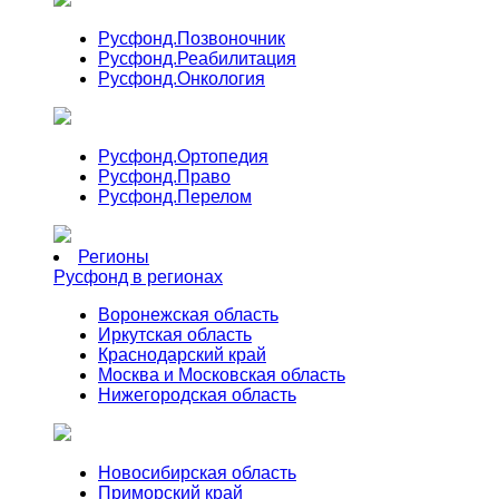
Русфонд.
Позвоночник
Русфонд.
Реабилитация
Русфонд.
Онкология
Русфонд.
Ортопедия
Русфонд.
Право
Русфонд.
Перелом
Регионы
Русфонд в регионах
Воронежская область
Иркутская область
Краснодарский край
Москва и Московская область
Нижегородская область
Новосибирская область
Приморский край