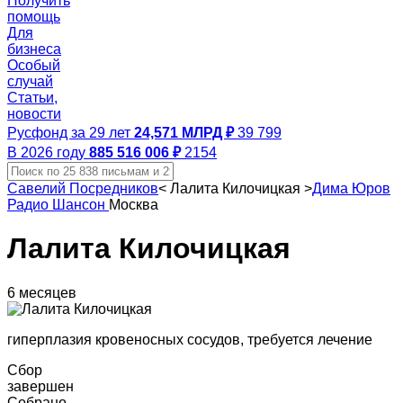
Получить
помощь
Для
бизнеса
Особый
случай
Статьи,
новости
Русфонд за 29 лет
24,571 МЛРД ₽
39 799
В 2026 году
885 516 006 ₽
2154
Савелий Посредников
<
Лалита Килочицкая
>
Дима Юров
Радио Шансон
Москва
Лалита Килочицкая
6 месяцев
гиперплазия кровеносных сосудов, требуется лечение
Сбор
завершен
Собрано