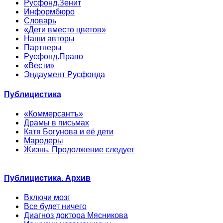
Русфонд.Зенит
Информбюро
Словарь
«Дети вместо цветов»
Наши авторы
Партнеры
Русфонд.Право
«Вести»
Эндаумент Русфонда
Публицистика
«Коммерсантъ»
Драмы в письмах
Катя Богунова и её дети
Мародеры
Жизнь. Продолжение следует
Публицистика. Архив
Включи мозг
Все будет ничего
Диагноз доктора Мясникова