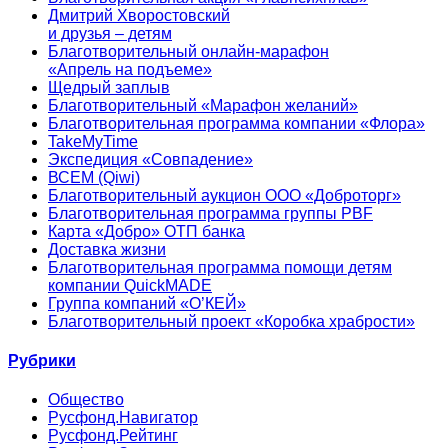
Дмитрий Хворостовский
и друзья – детям
Благотворительный онлайн‑марафон
«Апрель на подъеме»
Щедрый заплыв
Благотворительный «Марафон желаний»
Благотворительная программа компании «Флора»
TakeMyTime
Экспедиция «Совпадение»
ВСЕМ (Qiwi)
Благотворительный аукцион ООО «Доброторг»
Благотворительная программа группы PBF
Карта «Добро» ОТП банка
Доставка жизни
Благотворительная программа помощи детям
компании QuickMADE
Группа компаний «О’КЕЙ»
Благотворительный проект «Коробка храбрости»
Рубрики
Общество
Русфонд.Навигатор
Русфонд.Рейтинг