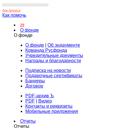
Для бизнеса
Как помочь
29
О фонде
О фонде
О фонде
|
Об эндаументе
Команда Русфонда
Учредительные документы
Награды и благодарности
Подписка на новости
Подарочные сертификаты
Баннеры
Договор
PDF-архив Ъ
PDF
|
Видео
Контакты и реквизиты
Мобильные приложения
Отчеты
Отчеты