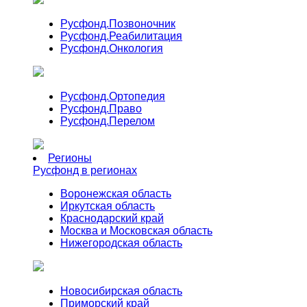
Русфонд.
Позвоночник
Русфонд.
Реабилитация
Русфонд.
Онкология
Русфонд.
Ортопедия
Русфонд.
Право
Русфонд.
Перелом
Регионы
Русфонд в регионах
Воронежская область
Иркутская область
Краснодарский край
Москва и Московская область
Нижегородская область
Новосибирская область
Приморский край