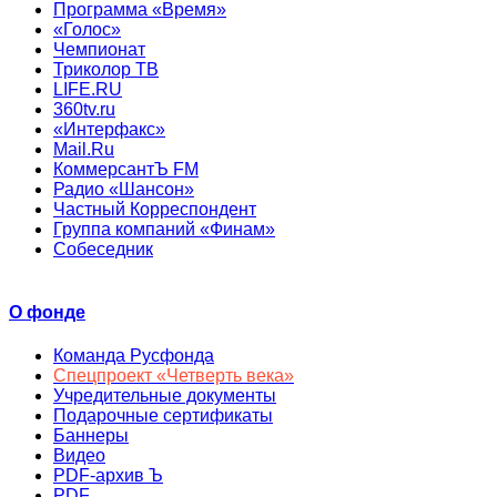
Программа «Время»
«Голос»
Чемпионат
Триколор ТВ
LIFE.RU
360tv.ru
«Интерфакс»
Mail.Ru
КоммерсантЪ FM
Радио «Шансон»
Частный Корреспондент
Группа компаний «Финам»
Собеседник
О фонде
Команда Русфонда
Спецпроект «Четверть века»
Учредительные документы
Подарочные сертификаты
Баннеры
Видео
PDF-архив Ъ
PDF