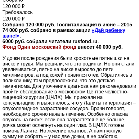
120 000 ₽
Требовалось
120 000 ₽
Собрано 120 000 руб. Госпитализация в июне – 2015
74 000
руб. собрано в рамках акции
«Дай ребенку
шанс!»
.
6000 руб. собрали читатели rusfond.ru.
Ф
онд Один московский фонд
внесет 40 000 руб.
У дочки после рождения были крохотные пятнышки на
виске и груди. Мы решили, что это родинки. Но они стали
увеличиваться, пятно на виске выросло до пяти
миллиметров, а под кожей появился отек. Обратились в
поликлинику, там предположили, что это детская
гемангиома. Для уточнения диагноза нам рекомендовали
пройти обследование в московском Центре челюстно-
лицевой хирургии (ЦЧЛХ). Мы приехали на
консультацию, и выяснилось, что у Лалиты гиперплазия –
опухолевидное разрастание сосудов. Врачи говорят,
необходимо срочно начать лечение. Особенно опасна
опухоль на виске: если она разрастется еще больше,
дочка может ослепнуть на один глаз. В ЦЧЛ
Х
готовы
помочь Лалите. Но лечение платное. А нам нужную
сумму не собрать – у нас две дочки, я не работаю,