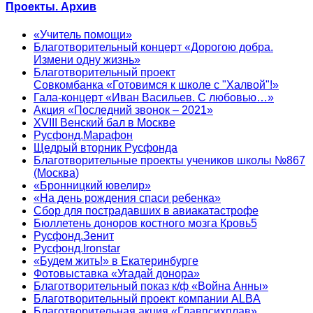
Проекты. Архив
«Учитель помощи»
Благотворительный концерт «Дорогою добра.
Измени одну жизнь»
Благотворительный проект
Совкомбанка «Готовимся к школе с "Халвой"!»
Гала-концерт «Иван Васильев. С любовью…»
Акция «Последний звонок – 2021»
XVIII Венский бал в Москве
Русфонд.Марафон
Щедрый вторник Русфонда
Благотворительные проекты учеников школы №867
(Москва)
«Бронницкий ювелир»
«На день рождения спаси ребенка»
Сбор для пострадавших в авиакатастрофе
Бюллетень доноров костного мозга Кровь5
Русфонд.Зенит
Русфонд.Ironstar
«Будем жить!» в Екатеринбурге
Фотовыставка «Угадай донора»
Благотворительный показ к/ф «Война Анны»
Благотворительный проект компании ALBA
Благотворительная акция «Главпсихплав»