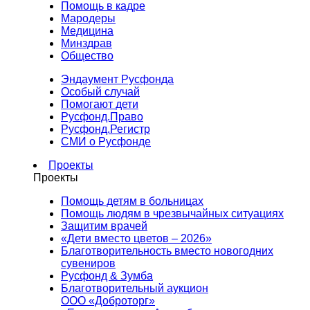
Помощь в кадре
Мародеры
Медицина
Минздрав
Общество
Эндаумент Русфонда
Особый случай
Помогают дети
Русфонд.Право
Русфонд.Регистр
СМИ о Русфонде
Проекты
Проекты
Помощь детям в больницах
Помощь людям в чрезвычайных ситуациях
Защитим врачей
«Дети вместо цветов – 2026»
Благотворительность вместо новогодних
сувениров
Русфонд & Зумба
Благотворительный аукцион
ООО «Доброторг»