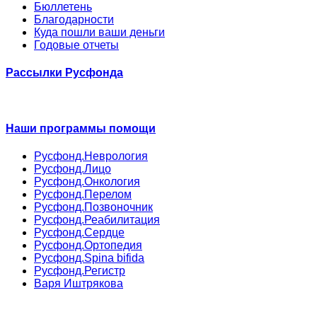
Бюллетень
Благодарности
Куда пошли ваши деньги
Годовые отчеты
Рассылки Русфонда
Наши программы помощи
Русфонд.Неврология
Русфонд.Лицо
Русфонд.Онкология
Русфонд.Перелом
Русфонд.Позвоночник
Русфонд.Реабилитация
Русфонд.Сердце
Русфонд.Ортопедия
Русфонд.Spina bifida
Русфонд.Регистр
Варя Иштрякова