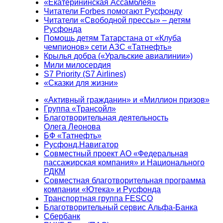
«Екатерининская Ассамблея»
Читатели Forbes помогают Русфонду
Читатели «Свободной прессы» – детям
Русфонда
Помощь детям Татарстана от «Клуба
чемпионов» сети АЗС «Татнефть»
Крылья добра («Уральские авиалинии»)
Мили милосердия
S7 Priority (S7 Airlines)
«Сказки для жизни»
«Активный гражданин» и «Миллион призов»
Группа «Трансойл»
Благотворительная деятельность
Олега Леонова
БФ «Татнефть»
Русфонд.Навигатор
Совместный проект АО «Федеральная
пассажирская компания» и Национального
РДКМ
Совместная благотворительная программа
компании «Ютека» и Русфонда
Транспортная группа FESCO
Благотворительный сервис Альфа-Банка
Сбербанк