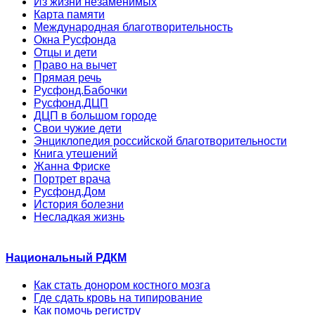
Из жизни незаменимых
Карта памяти
Международная благотворительность
Окна Русфонда
Отцы и дети
Право на вычет
Прямая речь
Русфонд.Бабочки
Русфонд.ДЦП
ДЦП в большом городе
Свои чужие дети
Энциклопедия российской благотворительности
Книга утешений
Жанна Фриске
Портрет врача
Русфонд.Дом
История болезни
Несладкая жизнь
Национальный РДКМ
Как стать донором костного мозга
Где сдать кровь на типирование
Как помочь регистру