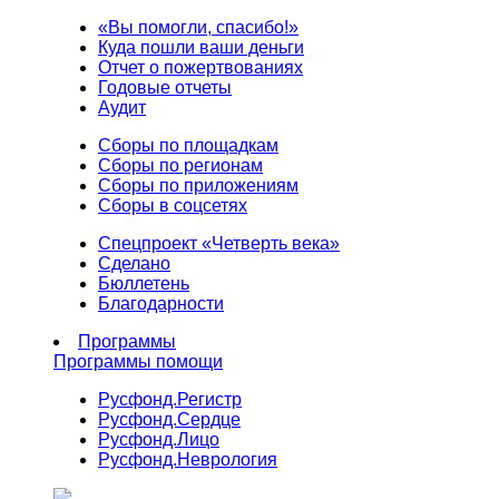
«Вы помогли, спасибо!»
Куда пошли ваши деньги
Отчет о пожертвованиях
Годовые отчеты
Аудит
Сборы по площадкам
Сборы по регионам
Сборы по приложениям
Сборы в соцсетях
Спецпроект «Четверть века»
Сделано
Бюллетень
Благодарности
Программы
Программы помощи
Русфонд.
Регистр
Русфонд.
Сердце
Русфонд.
Лицо
Русфонд.
Неврология