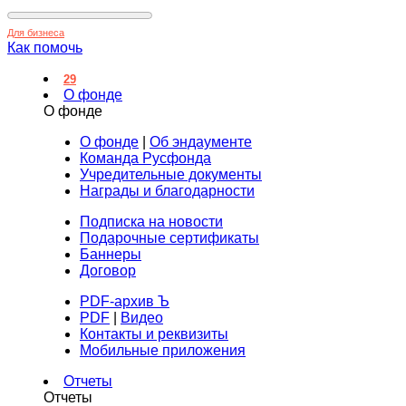
Для бизнеса
Как помочь
29
О фонде
О фонде
О фонде
|
Об эндаументе
Команда Русфонда
Учредительные документы
Награды и благодарности
Подписка на новости
Подарочные сертификаты
Баннеры
Договор
PDF-архив Ъ
PDF
|
Видео
Контакты и реквизиты
Мобильные приложения
Отчеты
Отчеты