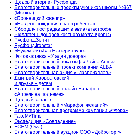
Щедрый вторник Русфонда
Благотворительные проекты учеников школы №867
(Москва)
«Бронницкий ювелир»
«На день рождения спаси ребенка»
Сбор для пострадавших в авиакатастрофе
Бюллетень доноров костного мозга Кровь5
Русфонд.Зенит
Русфонд.Ironstar
«Будем жить!» в Екатеринбурге
Фотовыставка «Угадай донора»
Благотворительный показ к/ф «Война Анны»
Благотворительный проект компании ALBA
Благотворительная акция «Главпсихплав»
Дмитрий Хворостовский
и друзья – детям
Благотворительный онлайн‑марафон
«Апрель на подъеме»
Щедрый заплыв
Благотворительный «Марафон желаний»
Благотворительная программа компании «Флора»
TakeMyTime
Экспедиция «Совпадение»
ВСЕМ (Qiwi)
Благотворительный аукцион ООО «Доброторг»