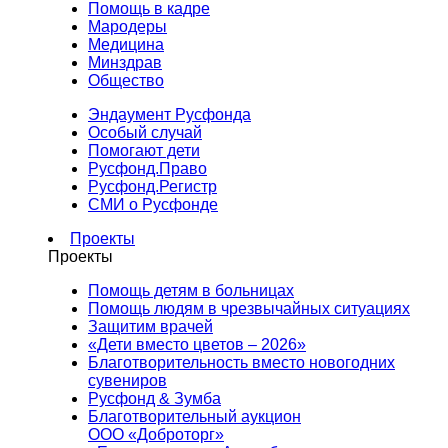
Помощь в кадре
Мародеры
Медицина
Минздрав
Общество
Эндаумент Русфонда
Особый случай
Помогают дети
Русфонд.Право
Русфонд.Регистр
СМИ о Русфонде
Проекты
Проекты
Помощь детям в больницах
Помощь людям в чрезвычайных ситуациях
Защитим врачей
«Дети вместо цветов – 2026»
Благотворительность вместо новогодних
сувениров
Русфонд & Зумба
Благотворительный аукцион
ООО «Доброторг»