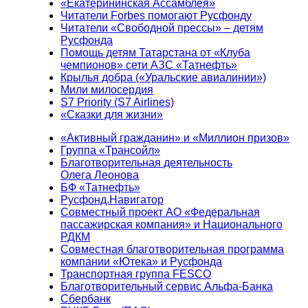
«Екатерининская Ассамблея»
Читатели Forbes помогают Русфонду
Читатели «Свободной прессы» – детям
Русфонда
Помощь детям Татарстана от «Клуба
чемпионов» сети АЗС «Татнефть»
Крылья добра («Уральские авиалинии»)
Мили милосердия
S7 Priority (S7 Airlines)
«Сказки для жизни»
«Активный гражданин» и «Миллион призов»
Группа «Трансойл»
Благотворительная деятельность
Олега Леонова
БФ «Татнефть»
Русфонд.Навигатор
Совместный проект АО «Федеральная
пассажирская компания» и Национального
РДКМ
Совместная благотворительная программа
компании «Ютека» и Русфонда
Транспортная группа FESCO
Благотворительный сервис Альфа-Банка
Сбербанк