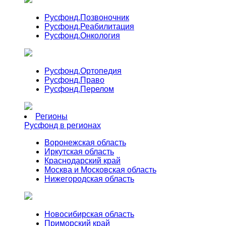
Русфонд.
Позвоночник
Русфонд.
Реабилитация
Русфонд.
Онкология
Русфонд.
Ортопедия
Русфонд.
Право
Русфонд.
Перелом
Регионы
Русфонд в регионах
Воронежская область
Иркутская область
Краснодарский край
Москва и Московская область
Нижегородская область
Новосибирская область
Приморский край