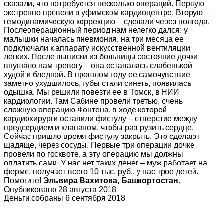
сказали, что потребуется несколько операций. Первую
экстренно провели в уфимском кардиоцентре. Вторую –
гемодинамическую коррекцию – сделали через полгода.
Послеоперационный период нам нелегко дался: у
малышки началась пневмония, на три месяца ее
подключали к аппарату искусственной вентиляции
легких. После выписки из больницы состояние дочки
внушало нам тревогу – она оставалась слабенькой,
худой и бледной. В прошлом году ее самочувствие
заметно ухудшилось, губы стали синеть, появилась
одышка. Мы решили повезти ее в Томск, в НИИ
кардиологии. Там Сабине провели третью, очень
сложную операцию Фонтена, в ходе которой
кардиохирурги оставили фистулу – отверстие между
предсердием и клапаном, чтобы разгрузить сердце.
Сейчас пришло время фистулу закрыть. Это сделают
щадяще, через сосуды. Первые три операции дочке
провели по госквоте, а эту операцию мы должны
оплатить сами. У нас нет таких денег – муж работает на
ферме, получает всего 10 тыс. руб., у нас трое детей.
Помогите!
Эльвира Вахитова, Башкортостан.
Опубликовано 28 августа 2018
Деньги собраны 6 сентября 2018