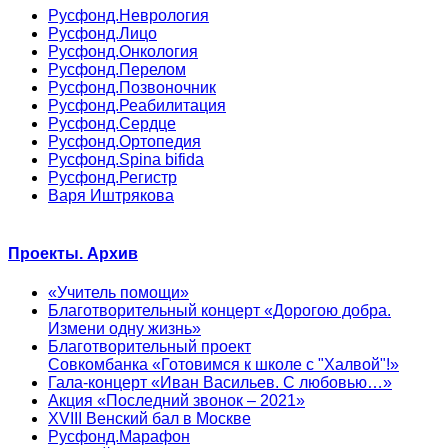
Русфонд.Неврология
Русфонд.Лицо
Русфонд.Онкология
Русфонд.Перелом
Русфонд.Позвоночник
Русфонд.Реабилитация
Русфонд.Сердце
Русфонд.Ортопедия
Русфонд.Spina bifida
Русфонд.Регистр
Варя Иштрякова
Проекты. Архив
«Учитель помощи»
Благотворительный концерт «Дорогою добра.
Измени одну жизнь»
Благотворительный проект
Совкомбанка «Готовимся к школе с "Халвой"!»
Гала-концерт «Иван Васильев. С любовью…»
Акция «Последний звонок – 2021»
XVIII Венский бал в Москве
Русфонд.Марафон