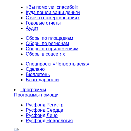
«Вы помогли, спасибо!»
Куда пошли ваши деньги
Отчет о пожертвованиях
Годовые отчеты
Аудит
Сборы по площадкам
Сборы по регионам
Сборы по приложениям
Сборы в соцсетях
Спецпроект «Четверть века»
Сделано
Бюллетень
Благодарности
Программы
Программы помощи
Русфонд.
Регистр
Русфонд.
Сердце
Русфонд.
Лицо
Русфонд.
Неврология