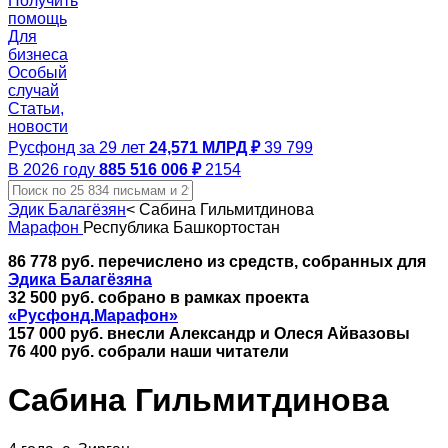
Получить
помощь
Для
бизнеса
Особый
случай
Статьи,
новости
Русфонд за 29 лет
24,571 МЛРД ₽
39 799
В 2026 году
885 516 006 ₽
2154
Эдик Балагёзян
<
Сабина Гильмитдинова
Марафон
Республика Башкортостан
86 778 руб. перечислено из средств, собранных для
Эдика Балагёзяна
32 500 руб. собрано в рамках проекта
«Русфонд.Марафон»
157 000 руб. внесли Александр и Олеся Айвазовы
76 400 руб.
собрали наши читатели
Сабина Гильмитдинова