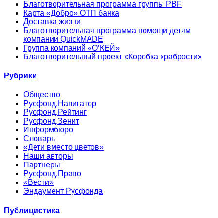
Благотворительная программа группы PBF
Карта «Добро» ОТП банка
Доставка жизни
Благотворительная программа помощи детям
компании QuickMADE
Группа компаний «О’КЕЙ»
Благотворительный проект «Коробка храбрости»
Рубрики
Общество
Русфонд.Навигатор
Русфонд.Рейтинг
Русфонд.Зенит
Информбюро
Словарь
«Дети вместо цветов»
Наши авторы
Партнеры
Русфонд.Право
«Вести»
Эндаумент Русфонда
Публицистика