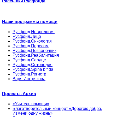
Рассылки Русфонда
Наши программы помощи
Русфонд.Неврология
Русфонд.Лицо
Русфонд.Онкология
Русфонд.Перелом
Русфонд.Позвоночник
Русфонд.Реабилитация
Русфонд.Сердце
Русфонд.Ортопедия
Русфонд.Spina bifida
Русфонд.Регистр
Варя Иштрякова
Проекты. Архив
«Учитель помощи»
Благотворительный концерт «Дорогою добра.
Измени одну жизнь»