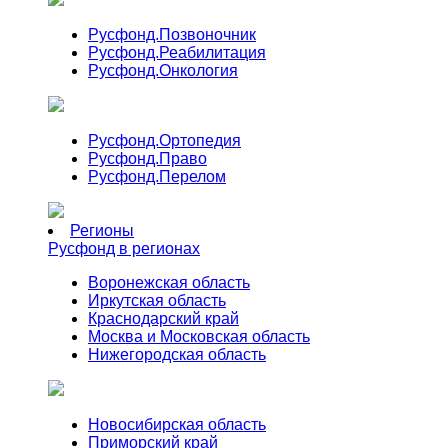
Русфонд.
Позвоночник
Русфонд.
Реабилитация
Русфонд.
Онкология
Русфонд.
Ортопедия
Русфонд.
Право
Русфонд.
Перелом
Регионы
Русфонд в регионах
Воронежская область
Иркутская область
Краснодарский край
Москва и Московская область
Нижегородская область
Новосибирская область
Приморский край