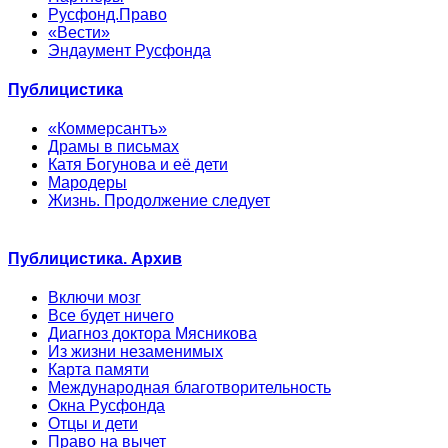
Русфонд.Право
«Вести»
Эндаумент Русфонда
Публицистика
«Коммерсантъ»
Драмы в письмах
Катя Богунова и её дети
Мародеры
Жизнь. Продолжение следует
Публицистика. Архив
Включи мозг
Все будет ничего
Диагноз доктора Мясникова
Из жизни незаменимых
Карта памяти
Международная благотворительность
Окна Русфонда
Отцы и дети
Право на вычет