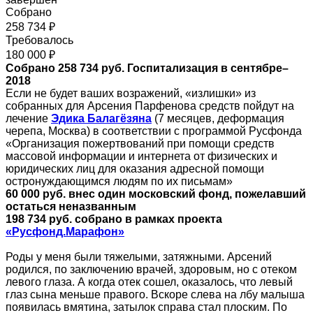
Собрано
258 734 ₽
Требовалось
180 000 ₽
Собрано 258 734 руб. Госпитализация в сентябре–
2018
Если не будет ваших возражений, «излишки» из
собранных для Арсения Парфенова средств пойдут на
лечение
Эдика Балагёзяна
(7 месяцев, деформация
черепа, Москва) в соответствии с программой Русфонда
«Организация пожертвований при помощи средств
массовой информации и интернета от физических и
юридических лиц для оказания адресной помощи
остронуждающимся людям по их письмам»
60 000 руб. внес один московский фонд, пожелавший
остаться неназванным
198 734 руб. собрано в рамках проекта
«Русфонд.Марафон»
Роды у меня были тяжелыми, затяжными. Арсений
родился, по заключению врачей, здоровым, но с отеком
левого глаза. А когда отек сошел, оказалось, что левый
глаз сына меньше правого. Вскоре слева на лбу малыша
появилась вмятина, затылок справа стал плоским. По