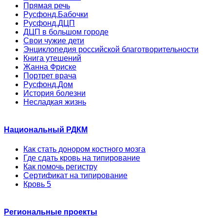
Прямая речь
Русфонд.Бабочки
Русфонд.ДЦП
ДЦП в большом городе
Свои чужие дети
Энциклопедия российской благотворительности
Книга утешений
Жанна Фриске
Портрет врача
Русфонд.Дом
История болезни
Несладкая жизнь
Национальный РДКМ
Как стать донором костного мозга
Где сдать кровь на типирование
Как помочь регистру
Сертификат на типирование
Кровь 5
Региональные проекты