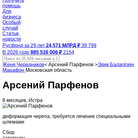
Получить
помощь
Для
бизнеса
Особый
случай
Статьи,
новости
Русфонд за 29 лет
24,571 МЛРД ₽
39 799
В 2026 году
885 516 006 ₽
2154
Женя Чередников
<
Арсений Парфенов
>
Эдик Балагёзян
Марафон
Московская область
Арсений Парфенов
8 месяцев, Истра
деформация черепа, требуется лечение специальными
шлемами
Сбор
завершен