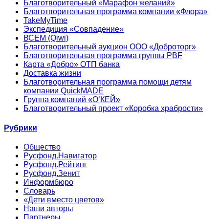
Благотворительный «Марафон желаний»
Благотворительная программа компании «Флора»
TakeMyTime
Экспедиция «Совпадение»
ВСЕМ (Qiwi)
Благотворительный аукцион ООО «Доброторг»
Благотворительная программа группы PBF
Карта «Добро» ОТП банка
Доставка жизни
Благотворительная программа помощи детям
компании QuickMADE
Группа компаний «О’КЕЙ»
Благотворительный проект «Коробка храбрости»
Рубрики
Общество
Русфонд.Навигатор
Русфонд.Рейтинг
Русфонд.Зенит
Информбюро
Словарь
«Дети вместо цветов»
Наши авторы
Партнеры