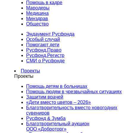
Помощь в кадре
Мародеры
Медицина
Минздрав
Общество
Эндаумент Русфонда
Особый случай
Помогают дети
Русфонд.Право
Русфонд.Регистр
СМИ о Русфонде
Проекты
Проекты
Помощь детям в больницах
Помощь людям в чрезвычайных ситуациях
Защитим врачей
«Дети вместо цветов – 2026»
Благотворительность вместо новогодних
сувениров
Русфонд & Зумба
Благотворительный аукцион
ООО «Доброторг»