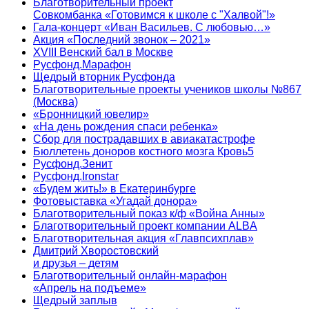
Благотворительный проект
Совкомбанка «Готовимся к школе с "Халвой"!»
Гала-концерт «Иван Васильев. С любовью…»
Акция «Последний звонок – 2021»
XVIII Венский бал в Москве
Русфонд.Марафон
Щедрый вторник Русфонда
Благотворительные проекты учеников школы №867
(Москва)
«Бронницкий ювелир»
«На день рождения спаси ребенка»
Сбор для пострадавших в авиакатастрофе
Бюллетень доноров костного мозга Кровь5
Русфонд.Зенит
Русфонд.Ironstar
«Будем жить!» в Екатеринбурге
Фотовыставка «Угадай донора»
Благотворительный показ к/ф «Война Анны»
Благотворительный проект компании ALBA
Благотворительная акция «Главпсихплав»
Дмитрий Хворостовский
и друзья – детям
Благотворительный онлайн‑марафон
«Апрель на подъеме»
Щедрый заплыв