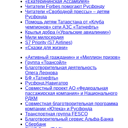
«Екатерининская Ассамблея»
Читатели Forbes помогают Русфонду
Читатели «Свободной прессы» – детям
Русфонда
Помощь детям Татарстана от «Клуба
чемпионов» сети АЗС «Татнефть»
Крылья добра («Уральские авиалинии»)
Мили милосердия
S7 Priority (S7 Airlines)
«Сказки для жизни»
«Активный гражданин» и «Миллион призов»
Группа «Трансойл»
Благотворительная деятельность
Олега Леонова
БФ «Татнефть»
Русфонд.Навигатор
Совместный проект АО «Федеральная
пассажирская компания» и Национального
РДКМ
Совместная благотворительная программа
компании «Ютека» и Русфонда
Транспортная группа FESCO
Благотворительный сервис Альфа-Банка
Сбербанк