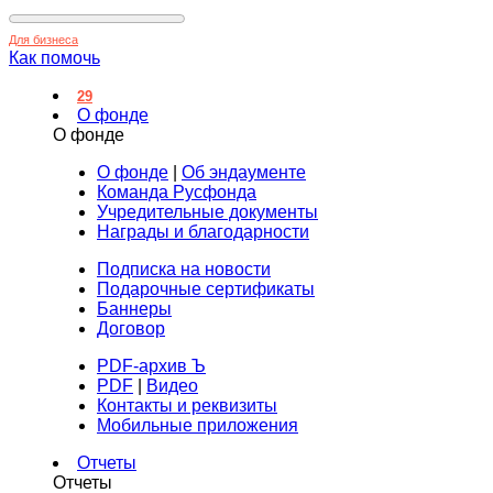
Для бизнеса
Как помочь
29
О фонде
О фонде
О фонде
|
Об эндаументе
Команда Русфонда
Учредительные документы
Награды и благодарности
Подписка на новости
Подарочные сертификаты
Баннеры
Договор
PDF-архив Ъ
PDF
|
Видео
Контакты и реквизиты
Мобильные приложения
Отчеты
Отчеты