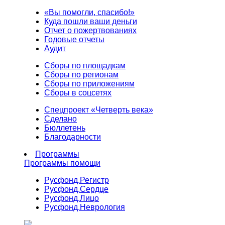
«Вы помогли, спасибо!»
Куда пошли ваши деньги
Отчет о пожертвованиях
Годовые отчеты
Аудит
Сборы по площадкам
Сборы по регионам
Сборы по приложениям
Сборы в соцсетях
Спецпроект «Четверть века»
Сделано
Бюллетень
Благодарности
Программы
Программы помощи
Русфонд.
Регистр
Русфонд.
Сердце
Русфонд.
Лицо
Русфонд.
Неврология