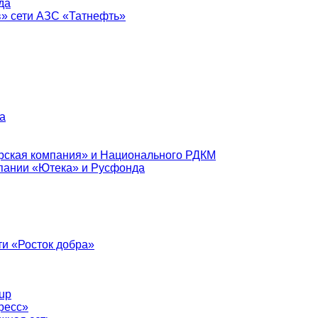
да
в» сети АЗС «Татнефть»
а
рская компания» и Национального РДКМ
пании «Ютека» и Русфонда
и «Росток добра»
up
ресс»