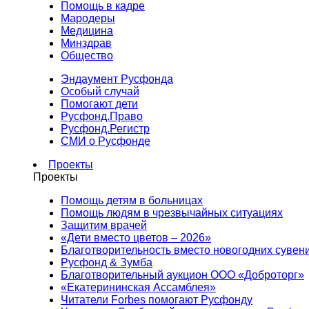
Помощь в кадре
Мародеры
Медицина
Минздрав
Общество
Эндаумент Русфонда
Особый случай
Помогают дети
Русфонд.Право
Русфонд.Регистр
СМИ о Русфонде
Проекты
Проекты
Помощь детям в больницах
Помощь людям в чрезвычайных ситуациях
Защитим врачей
«Дети вместо цветов – 2026»
Благотворительность вместо новогодних сувен
Русфонд & Зумба
Благотворительный аукцион ООО «Доброторг»
«Екатерининская Ассамблея»
Читатели Forbes помогают Русфонду