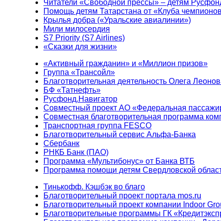
Читатели «Свободной прессы» – детям Русфон
Помощь детям Татарстана от «Клуба чемпионо
Крылья добра («Уральские авиалинии»)
Мили милосердия
S7 Priority (S7 Airlines)
«Сказки для жизни»
«Активный гражданин» и «Миллион призов»
Группа «Трансойл»
Благотворительная деятельность Олега Леонов
БФ «Татнефть»
Русфонд.Навигатор
Совместный проект АО «Федеральная пассажи
Совместная благотворительная программа ком
Транспортная группа FESCO
Благотворительный сервис Альфа-Банка
Сбербанк
РНКБ Банк (ПАО)
Программа «Мультибонус» от Банка ВТБ
Программа помощи детям Свердловской област
Тинькофф. Кэшбэк во благо
Благотворительный проект портала mos.ru
Благотворительный проект компании Indoor Gro
Благотворительные программы ГК «Кредитэксп