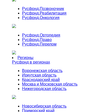
Русфонд.
Позвоночник
Русфонд.
Реабилитация
Русфонд.
Онкология
Русфонд.
Ортопедия
Русфонд.
Право
Русфонд.
Перелом
Регионы
Русфонд в регионах
Воронежская область
Иркутская область
Краснодарский край
Москва и Московская область
Нижегородская область
Новосибирская область
Приморский край