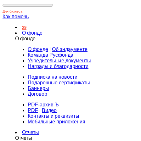
Для бизнеса
Как помочь
29
О фонде
О фонде
О фонде
|
Об эндаументе
Команда Русфонда
Учредительные документы
Награды и благодарности
Подписка на новости
Подарочные сертификаты
Баннеры
Договор
PDF-архив Ъ
PDF
|
Видео
Контакты и реквизиты
Мобильные приложения
Отчеты
Отчеты