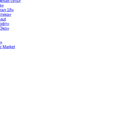
жная сеть»
а»
тал-18»
ктика»
aut
софт»
рЭко»
т»
e Market