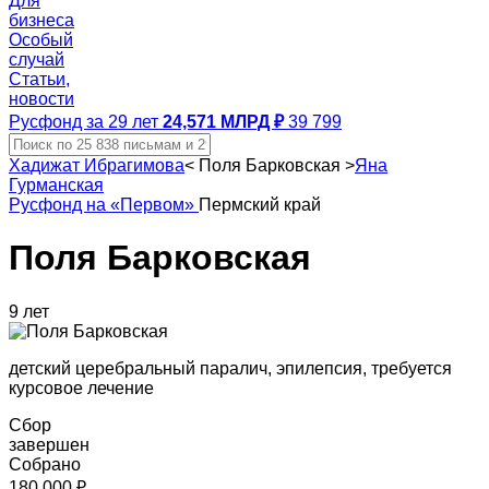
Для
бизнеса
Особый
случай
Статьи,
новости
Русфонд за 29 лет
24,571 МЛРД ₽
39 799
Хадижат Ибрагимова
<
Поля Барковская
>
Яна
Гурманская
Русфонд на «Первом»
Пермский край
Поля Барковская
9 лет
детский церебральный паралич, эпилепсия, требуется
курсовое лечение
Сбор
завершен
Собрано
180 000 ₽