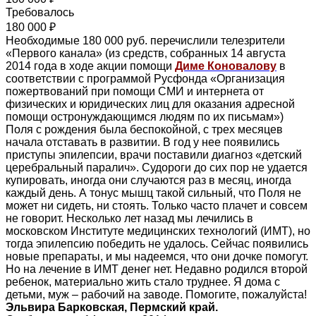
Требовалось
180 000 ₽
Необходимые 180 000 руб. перечислили телезрители
«Первого канала» (из средств, собранных 14 августа
2014 года в ходе акции помощи
Диме Коновалову
в
соответствии с программой Русфонда «Организация
пожертвований при помощи СМИ и интернета от
физических и юридических лиц для оказания адресной
помощи остронуждающимся людям по их письмам»)
Поля с рождения была беспокойной, с трех месяцев
начала отставать в развитии. В год у нее появились
приступы эпилепсии, врачи поставили диагноз «детский
церебральный паралич». Судороги до сих пор не удается
купировать, иногда они случаются раз в месяц, иногда
каждый день. А тонус мышц такой сильный, что Поля не
может ни сидеть, ни стоять. Только часто плачет и совсем
не говорит. Несколько лет назад мы лечились в
московском Институте медицинских технологий (ИМТ), но
тогда эпилепсию победить не удалось. Сейчас появились
новые препараты, и мы надеемся, что они дочке помогут.
Но на лечение в ИМТ денег нет. Недавно родился второй
ребенок, материально жить стало труднее. Я дома с
детьми, муж – рабочий на заводе. Помогите, пожалуйста!
Эльвира Барковская, Пермский край.