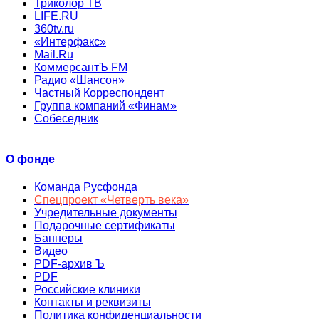
Триколор ТВ
LIFE.RU
360tv.ru
«Интерфакс»
Mail.Ru
КоммерсантЪ FM
Радио «Шансон»
Частный Корреспондент
Группа компаний «Финам»
Собеседник
О фонде
Команда Русфонда
Спецпроект «Четверть века»
Учредительные документы
Подарочные сертификаты
Баннеры
Видео
PDF-архив Ъ
PDF
Российские клиники
Контакты и реквизиты
Политика конфиденциальности