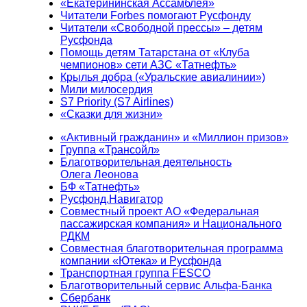
«Екатерининская Ассамблея»
Читатели Forbes помогают Русфонду
Читатели «Свободной прессы» – детям
Русфонда
Помощь детям Татарстана от «Клуба
чемпионов» сети АЗС «Татнефть»
Крылья добра («Уральские авиалинии»)
Мили милосердия
S7 Priority (S7 Airlines)
«Сказки для жизни»
«Активный гражданин» и «Миллион призов»
Группа «Трансойл»
Благотворительная деятельность
Олега Леонова
БФ «Татнефть»
Русфонд.Навигатор
Совместный проект АО «Федеральная
пассажирская компания» и Национального
РДКМ
Совместная благотворительная программа
компании «Ютека» и Русфонда
Транспортная группа FESCO
Благотворительный сервис Альфа-Банка
Сбербанк