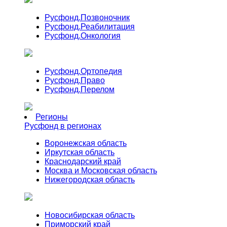
Русфонд.
Позвоночник
Русфонд.
Реабилитация
Русфонд.
Онкология
Русфонд.
Ортопедия
Русфонд.
Право
Русфонд.
Перелом
Регионы
Русфонд в регионах
Воронежская область
Иркутская область
Краснодарский край
Москва и Московская область
Нижегородская область
Новосибирская область
Приморский край