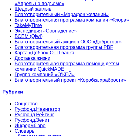
«Апрель на подъеме»
Щедрый заплыв
Благотворительный «Марафон желаний»
Благотворительная программа компании «Флора»
TakeMyTime
Экспедиция «Совпадение»
ВСЕМ (Qiwi)
Благотворительный аукцион ООО «Доброторг»
Благотворительная программа группы PBF
Карта «Добро» ОТП банка
Доставка жизни
Благотворительная программа помощи детям
компании QuickMADE
Группа компаний «О’КЕЙ»
Благотворительный проект «Коробка храбрости»
Рубрики
Общество
Русфонд.Навигатор
Русфонд.Рейтинг
Русфонд.Зенит
Информбюро
Словарь