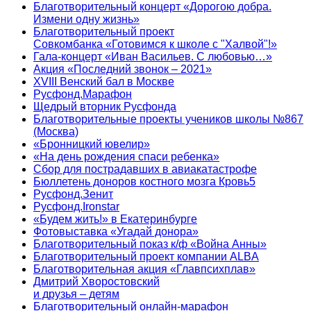
Благотворительный концерт «Дорогою добра.
Измени одну жизнь»
Благотворительный проект
Совкомбанка «Готовимся к школе с "Халвой"!»
Гала-концерт «Иван Васильев. С любовью…»
Акция «Последний звонок – 2021»
XVIII Венский бал в Москве
Русфонд.Марафон
Щедрый вторник Русфонда
Благотворительные проекты учеников школы №867
(Москва)
«Бронницкий ювелир»
«На день рождения спаси ребенка»
Сбор для пострадавших в авиакатастрофе
Бюллетень доноров костного мозга Кровь5
Русфонд.Зенит
Русфонд.Ironstar
«Будем жить!» в Екатеринбурге
Фотовыставка «Угадай донора»
Благотворительный показ к/ф «Война Анны»
Благотворительный проект компании ALBA
Благотворительная акция «Главпсихплав»
Дмитрий Хворостовский
и друзья – детям
Благотворительный онлайн‑марафон