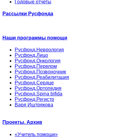
Годовые отчеты
Рассылки Русфонда
Наши программы помощи
Русфонд.Неврология
Русфонд.Лицо
Русфонд.Онкология
Русфонд.Перелом
Русфонд.Позвоночник
Русфонд.Реабилитация
Русфонд.Сердце
Русфонд.Ортопедия
Русфонд.Spina bifida
Русфонд.Регистр
Варя Иштрякова
Проекты. Архив
«Учитель помощи»