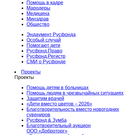
Помощь в кадре
Мародеры
Медицина
Минздрав
Общество
Эндаумент Русфонда
Особый случай
Помогают дети
Русфонд.Право
Русфонд.Регистр
СМИ о Русфонде
Проекты
Проекты
Помощь детям в больницах
Помощь людям в чрезвычайных ситуациях
Защитим врачей
«Дети вместо цветов – 2026»
Благотворительность вместо новогодних
сувениров
Русфонд & Зумба
Благотворительный аукцион
ООО «Доброторг»