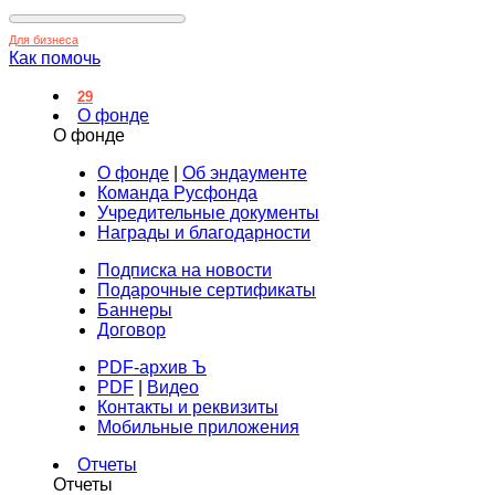
Для бизнеса
Как помочь
29
О фонде
О фонде
О фонде
|
Об эндаументе
Команда Русфонда
Учредительные документы
Награды и благодарности
Подписка на новости
Подарочные сертификаты
Баннеры
Договор
PDF-архив Ъ
PDF
|
Видео
Контакты и реквизиты
Мобильные приложения
Отчеты
Отчеты