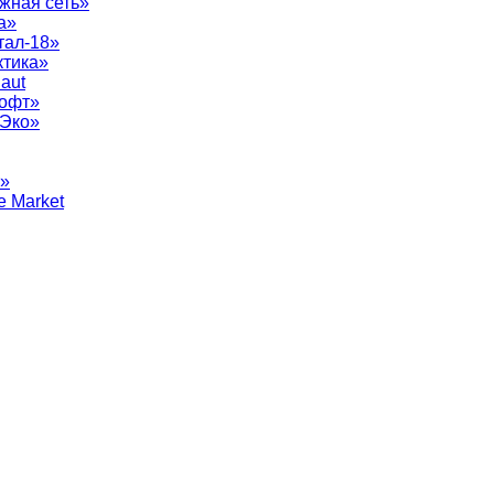
жная сеть»
а»
тал-18»
ктика»
aut
софт»
рЭко»
т»
e Market