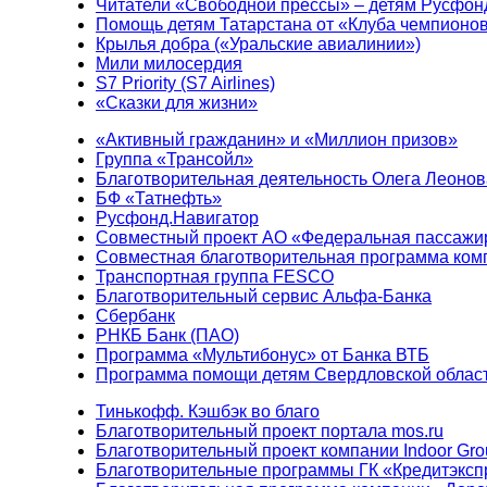
Читатели «Свободной прессы» – детям Русфон
Помощь детям Татарстана от «Клуба чемпионо
Крылья добра («Уральские авиалинии»)
Мили милосердия
S7 Priority (S7 Airlines)
«Сказки для жизни»
«Активный гражданин» и «Миллион призов»
Группа «Трансойл»
Благотворительная деятельность Олега Леонов
БФ «Татнефть»
Русфонд.Навигатор
Совместный проект АО «Федеральная пассажи
Совместная благотворительная программа ком
Транспортная группа FESCO
Благотворительный сервис Альфа-Банка
Сбербанк
РНКБ Банк (ПАО)
Программа «Мультибонус» от Банка ВТБ
Программа помощи детям Свердловской област
Тинькофф. Кэшбэк во благо
Благотворительный проект портала mos.ru
Благотворительный проект компании Indoor Gro
Благотворительные программы ГК «Кредитэксп