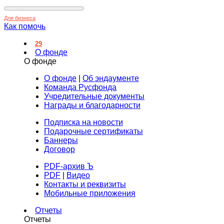
Для бизнеса
Как помочь
29
О фонде
О фонде
О фонде
|
Об эндаументе
Команда Русфонда
Учредительные документы
Награды и благодарности
Подписка на новости
Подарочные сертификаты
Баннеры
Договор
PDF-архив Ъ
PDF
|
Видео
Контакты и реквизиты
Мобильные приложения
Отчеты
Отчеты