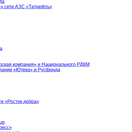
да
в» сети АЗС «Татнефть»
а
рская компания» и Национального РДКМ
пании «Ютека» и Русфонда
и «Росток добра»
up
ресс»