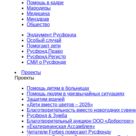
Помощь в кадре
Мародеры
Медицина
Минздрав
Общество
Эндаумент Русфонда
Особый случай
Помогают дети
Русфонд.Право
Русфонд.Регистр
СМИ о Русфонде
Проекты
Проекты
Помощь детям в больницах
Помощь людям в чрезвычайных ситуациях
Защитим врачей
«Дети вместо цветов – 2026»
Благотворительность вместо новогодних сувен
Русфонд & Зумба
Благотворительный аукцион ООО «Доброторг»
«Екатерининская Ассамблея»
Читатели Forbes помогают Русфонду