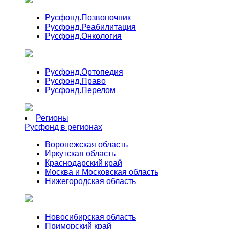
Русфонд.
Позвоночник
Русфонд.
Реабилитация
Русфонд.
Онкология
Русфонд.
Ортопедия
Русфонд.
Право
Русфонд.
Перелом
Регионы
Русфонд в регионах
Воронежская область
Иркутская область
Краснодарский край
Москва и Московская область
Нижегородская область
Новосибирская область
Приморский край