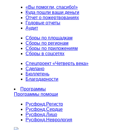
«Вы помогли, спасибо!»
Куда пошли ваши деньги
Отчет о пожертвованиях
Годовые отчеты
Аудит
Сборы по площадкам
Сборы по регионам
Сборы по приложениям
Сборы в соцсетях
Спецпроект «Четверть века»
Сделано
Бюллетень
Благодарности
Программы
Программы помощи
Русфонд.
Регистр
Русфонд.
Сердце
Русфонд.
Лицо
Русфонд.
Неврология