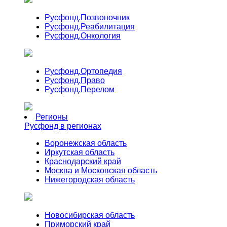
Русфонд.
Позвоночник
Русфонд.
Реабилитация
Русфонд.
Онкология
Русфонд.
Ортопедия
Русфонд.
Право
Русфонд.
Перелом
Регионы
Русфонд в регионах
Воронежская область
Иркутская область
Краснодарский край
Москва и Московская область
Нижегородская область
Новосибирская область
Приморский край