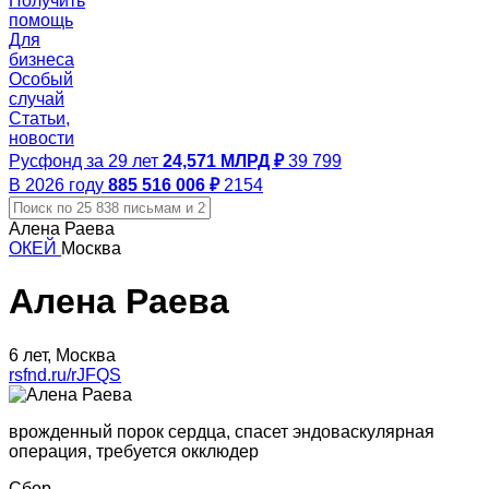
Получить
помощь
Для
бизнеса
Особый
случай
Статьи,
новости
Русфонд за 29 лет
24,571 МЛРД ₽
39 799
В 2026 году
885 516 006 ₽
2154
Алена Раева
ОКЕЙ
Москва
Алена Раева
6 лет, Москва
rsfnd.ru/rJFQS
врожденный порок сердца, спасет эндоваскулярная
операция, требуется окклюдер
Сбор