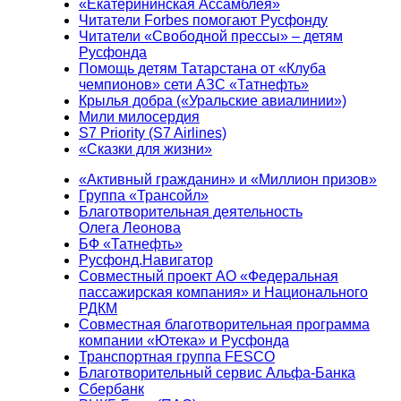
«Екатерининская Ассамблея»
Читатели Forbes помогают Русфонду
Читатели «Свободной прессы» – детям
Русфонда
Помощь детям Татарстана от «Клуба
чемпионов» сети АЗС «Татнефть»
Крылья добра («Уральские авиалинии»)
Мили милосердия
S7 Priority (S7 Airlines)
«Сказки для жизни»
«Активный гражданин» и «Миллион призов»
Группа «Трансойл»
Благотворительная деятельность
Олега Леонова
БФ «Татнефть»
Русфонд.Навигатор
Совместный проект АО «Федеральная
пассажирская компания» и Национального
РДКМ
Совместная благотворительная программа
компании «Ютека» и Русфонда
Транспортная группа FESCO
Благотворительный сервис Альфа-Банка
Сбербанк