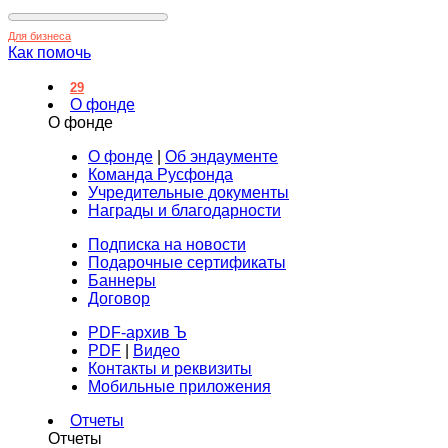
Для бизнеса
Как помочь
29
О фонде
О фонде
О фонде
|
Об эндаументе
Команда Русфонда
Учредительные документы
Награды и благодарности
Подписка на новости
Подарочные сертификаты
Баннеры
Договор
PDF-архив Ъ
PDF
|
Видео
Контакты и реквизиты
Мобильные приложения
Отчеты
Отчеты