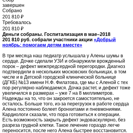
завершен
Собрано
201 810 ₽
Требовалось
201 810 ₽
Деньги собраны. Госпитализация в мае–2018
201 810 руб. собрали участники акции
«Добрый
ноябрь: помогаем детям вместе»
В три месяца наш педиатр услышала у Алены шумы в
сердце. Дочке сделали УЗИ и обнаружили врожденный
порок – дефект межпредсердной перегородки. Диагноз
подтвердили в нескольких московских больницах, в том
числе и в Детской городской клинической больнице
(ДГКБ) №13 имени Н.Ф. Филатова, где мы с Аленой с тех
пор регулярно наблюдаемся. Дочка растет, и дефект тоже
увеличился в размерах – уже 7 на 8 миллиметров.
Надежды на то, что он закроется самостоятельно, не
осталось. Больше того, из-за перегрузок в работе сердца
Алена постоянно болеет бронхитами и пневмониями.
Кардиологи сказали, что пора готовиться к операции.
Есть возможность закрыть дефект эндоваскулярно, без
разреза грудной клетки. Такое лечение гораздо легче
переносится, после него Алена быстрее восстановится.