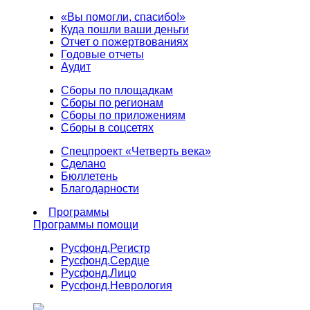
«Вы помогли, спасибо!»
Куда пошли ваши деньги
Отчет о пожертвованиях
Годовые отчеты
Аудит
Сборы по площадкам
Сборы по регионам
Сборы по приложениям
Сборы в соцсетях
Спецпроект «Четверть века»
Сделано
Бюллетень
Благодарности
Программы
Программы помощи
Русфонд.
Регистр
Русфонд.
Сердце
Русфонд.
Лицо
Русфонд.
Неврология