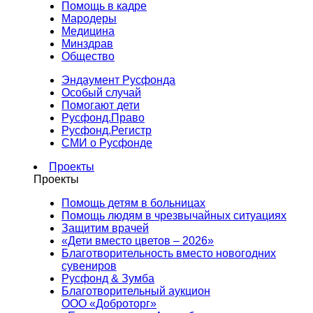
Помощь в кадре
Мародеры
Медицина
Минздрав
Общество
Эндаумент Русфонда
Особый случай
Помогают дети
Русфонд.Право
Русфонд.Регистр
СМИ о Русфонде
Проекты
Проекты
Помощь детям в больницах
Помощь людям в чрезвычайных ситуациях
Защитим врачей
«Дети вместо цветов – 2026»
Благотворительность вместо новогодних
сувениров
Русфонд & Зумба
Благотворительный аукцион
ООО «Доброторг»