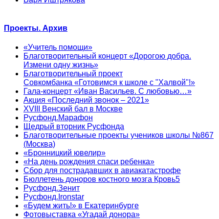
Проекты. Архив
«Учитель помощи»
Благотворительный концерт «Дорогою добра.
Измени одну жизнь»
Благотворительный проект
Совкомбанка «Готовимся к школе с "Халвой"!»
Гала-концерт «Иван Васильев. С любовью…»
Акция «Последний звонок – 2021»
XVIII Венский бал в Москве
Русфонд.Марафон
Щедрый вторник Русфонда
Благотворительные проекты учеников школы №867
(Москва)
«Бронницкий ювелир»
«На день рождения спаси ребенка»
Сбор для пострадавших в авиакатастрофе
Бюллетень доноров костного мозга Кровь5
Русфонд.Зенит
Русфонд.Ironstar
«Будем жить!» в Екатеринбурге
Фотовыставка «Угадай донора»