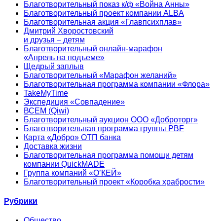
Благотворительный показ к/ф «Война Анны»
Благотворительный проект компании ALBA
Благотворительная акция «Главпсихплав»
Дмитрий Хворостовский
и друзья – детям
Благотворительный онлайн‑марафон
«Апрель на подъеме»
Щедрый заплыв
Благотворительный «Марафон желаний»
Благотворительная программа компании «Флора»
TakeMyTime
Экспедиция «Совпадение»
ВСЕМ (Qiwi)
Благотворительный аукцион ООО «Доброторг»
Благотворительная программа группы PBF
Карта «Добро» ОТП банка
Доставка жизни
Благотворительная программа помощи детям
компании QuickMADE
Группа компаний «О’КЕЙ»
Благотворительный проект «Коробка храбрости»
Рубрики
Общество