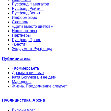
Русфонд.Навигатор
Русфонд.Рейтинг
Русфонд.Зенит
Информбюро
Словарь
«Дети вместо цветов»
Наши авторы
Партнеры
Русфонд.Право
«Вести»
Эндаумент Русфонда
Публицистика
«Коммерсантъ»
Драмы в письмах
Катя Богунова и её дети
Мародеры
Жизнь. Продолжение следует
Публицистика. Архив
Включи мозг