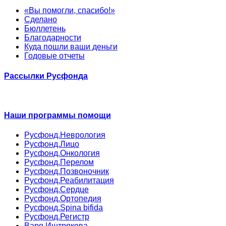
«Вы помогли, спасибо!»
Сделано
Бюллетень
Благодарности
Куда пошли ваши деньги
Годовые отчеты
Рассылки Русфонда
Наши программы помощи
Русфонд.Неврология
Русфонд.Лицо
Русфонд.Онкология
Русфонд.Перелом
Русфонд.Позвоночник
Русфонд.Реабилитация
Русфонд.Сердце
Русфонд.Ортопедия
Русфонд.Spina bifida
Русфонд.Регистр
Варя Иштрякова