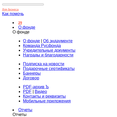
Для бизнеса
Как помочь
29
О фонде
О фонде
О фонде
|
Об эндаументе
Команда Русфонда
Учредительные документы
Награды и благодарности
Подписка на новости
Подарочные сертификаты
Баннеры
Договор
PDF-архив Ъ
PDF
|
Видео
Контакты и реквизиты
Мобильные приложения
Отчеты
Отчеты