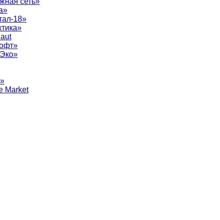
жная сеть»
а»
тал-18»
ктика»
aut
софт»
рЭко»
т»
e Market