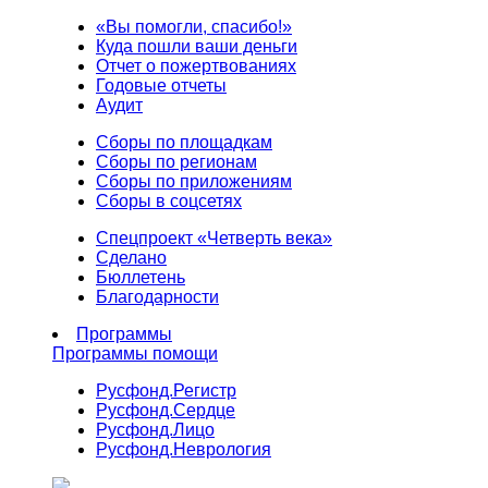
«Вы помогли, спасибо!»
Куда пошли ваши деньги
Отчет о пожертвованиях
Годовые отчеты
Аудит
Сборы по площадкам
Сборы по регионам
Сборы по приложениям
Сборы в соцсетях
Спецпроект «Четверть века»
Сделано
Бюллетень
Благодарности
Программы
Программы помощи
Русфонд.
Регистр
Русфонд.
Сердце
Русфонд.
Лицо
Русфонд.
Неврология