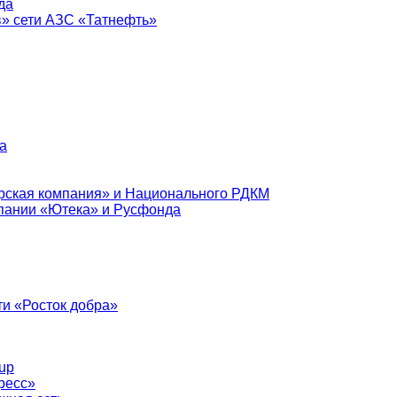
да
в» сети АЗС «Татнефть»
а
рская компания» и Национального РДКМ
пании «Ютека» и Русфонда
и «Росток добра»
up
ресс»