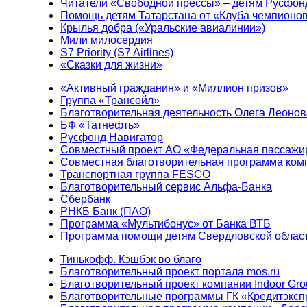
Читатели «Свободной прессы» – детям Русфон
Помощь детям Татарстана от «Клуба чемпионо
Крылья добра («Уральские авиалинии»)
Мили милосердия
S7 Priority (S7 Airlines)
«Сказки для жизни»
«Активный гражданин» и «Миллион призов»
Группа «Трансойл»
Благотворительная деятельность Олега Леонов
БФ «Татнефть»
Русфонд.Навигатор
Совместный проект АО «Федеральная пассажи
Совместная благотворительная программа ком
Транспортная группа FESCO
Благотворительный сервис Альфа-Банка
Сбербанк
РНКБ Банк (ПАО)
Программа «Мультибонус» от Банка ВТБ
Программа помощи детям Свердловской област
Тинькофф. Кэшбэк во благо
Благотворительный проект портала mos.ru
Благотворительный проект компании Indoor Gro
Благотворительные программы ГК «Кредитэксп