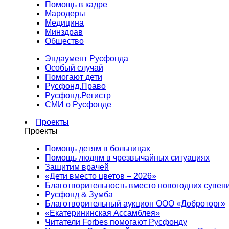
Помощь в кадре
Мародеры
Медицина
Минздрав
Общество
Эндаумент Русфонда
Особый случай
Помогают дети
Русфонд.Право
Русфонд.Регистр
СМИ о Русфонде
Проекты
Проекты
Помощь детям в больницах
Помощь людям в чрезвычайных ситуациях
Защитим врачей
«Дети вместо цветов – 2026»
Благотворительность вместо новогодних сувен
Русфонд & Зумба
Благотворительный аукцион ООО «Доброторг»
«Екатерининская Ассамблея»
Читатели Forbes помогают Русфонду