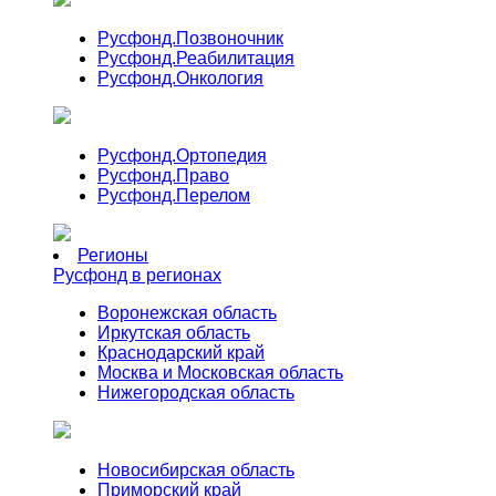
Русфонд.
Позвоночник
Русфонд.
Реабилитация
Русфонд.
Онкология
Русфонд.
Ортопедия
Русфонд.
Право
Русфонд.
Перелом
Регионы
Русфонд в регионах
Воронежская область
Иркутская область
Краснодарский край
Москва и Московская область
Нижегородская область
Новосибирская область
Приморский край