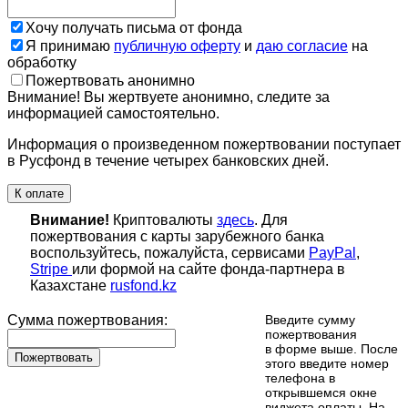
Хочу получать письма от фонда
Я принимаю
публичную оферту
и
даю согласие
на
обработку
Пожертвовать анонимно
Внимание! Вы жертвуете анонимно, следите за
информацией самостоятельно.
Информация о произведенном пожертвовании поступает
в Русфонд в течение четырех банковских дней.
К оплате
Внимание!
Криптовалюты
здесь
. Для
пожертвования с карты зарубежного банка
воспользуйтесь, пожалуйста, сервисами
PayPal
,
Stripe
или формой на сайте фонда-партнера в
Казахстане
rusfond.kz
Сумма пожертвования:
Введите сумму
пожертвования
в форме выше. После
Пожертвовать
этого введите номер
телефона в
открывшемся окне
виджета оплаты. На