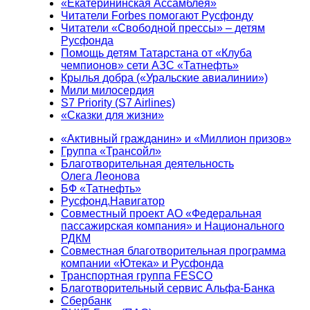
«Екатерининская Ассамблея»
Читатели Forbes помогают Русфонду
Читатели «Свободной прессы» – детям
Русфонда
Помощь детям Татарстана от «Клуба
чемпионов» сети АЗС «Татнефть»
Крылья добра («Уральские авиалинии»)
Мили милосердия
S7 Priority (S7 Airlines)
«Сказки для жизни»
«Активный гражданин» и «Миллион призов»
Группа «Трансойл»
Благотворительная деятельность
Олега Леонова
БФ «Татнефть»
Русфонд.Навигатор
Совместный проект АО «Федеральная
пассажирская компания» и Национального
РДКМ
Совместная благотворительная программа
компании «Ютека» и Русфонда
Транспортная группа FESCO
Благотворительный сервис Альфа-Банка
Сбербанк