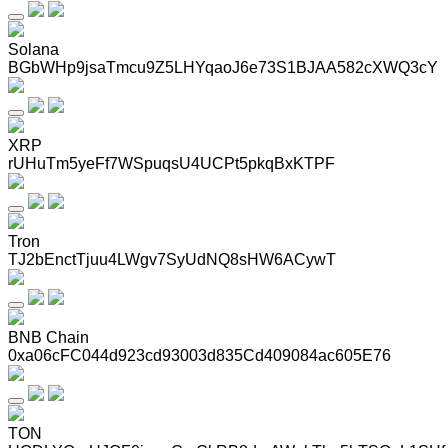
Solana
BGbWHp9jsaTmcu9Z5LHYqaoJ6e73S1BJAA582cXWQ3cY
XRP
rUHuTm5yeFf7WSpuqsU4UCPt5pkqBxKTPF
Tron
TJ2bEnctTjuu4LWgv7SyUdNQ8sHW6ACywT
BNB Chain
0xa06cFC044d923cd93003d835Cd409084ac605E76
TON