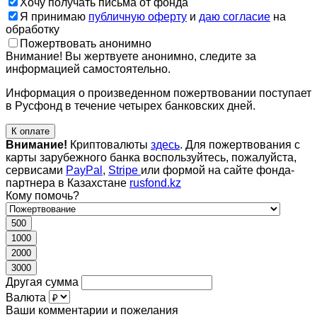
Хочу получать письма от фонда
Я принимаю
публичную оферту
и
даю согласие
на
обработку
Пожертвовать анонимно
Внимание! Вы жертвуете анонимно, следите за
информацией самостоятельно.
Информация о произведенном пожертвовании поступает
в Русфонд в течение четырех банковских дней.
К оплате
Внимание!
Криптовалюты
здесь
. Для пожертвования с
карты зарубежного банка воспользуйтесь, пожалуйста,
сервисами
PayPal
,
Stripe
или формой на сайте фонда-
партнера в Казахстане
rusfond.kz
Кому помочь?
500
1000
2000
3000
Другая сумма
Валюта
Ваши комментарии и пожелания