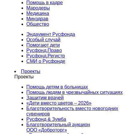
Помощь в кадре
Мародеры
Медицина
Минздрав
Общество
Эндаумент Русфонда
Особый случай
Помогают дети
Русфонд.Право
Русфонд.Регистр
СМИ о Русфонде
Проекты
Проекты
Помощь детям в больницах
Помощь людям в чрезвычайных ситуациях
Защитим врачей
«Дети вместо цветов – 2026»
Благотворительность вместо новогодних
сувениров
Русфонд & Зумба
Благотворительный аукцион
ООО «Доброторг»