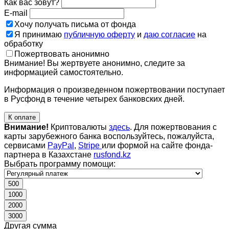
Как вас зовут?
E-mail
Хочу получать письма от фонда
Я принимаю
публичную оферту
и
даю согласие
на
обработку
Пожертвовать анонимно
Внимание! Вы жертвуете анонимно, следите за
информацией самостоятельно.
Информация о произведенном пожертвовании поступает
в Русфонд в течение четырех банковских дней.
К оплате
Внимание!
Криптовалюты
здесь
. Для пожертвования с
карты зарубежного банка воспользуйтесь, пожалуйста,
сервисами
PayPal
,
Stripe
или формой на сайте фонда-
партнера в Казахстане
rusfond.kz
Выбрать программу помощи:
500
1000
2000
3000
Другая сумма