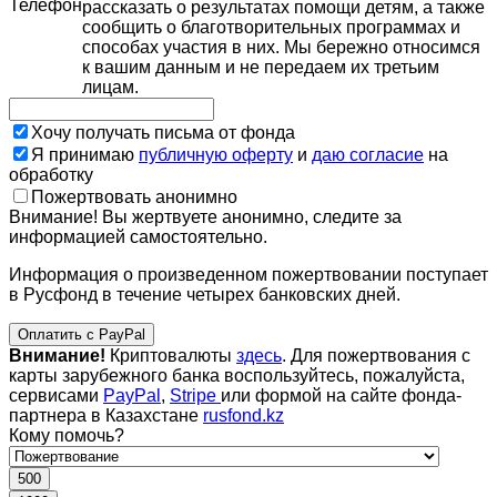
Телефон
рассказать о результатах помощи детям, а также
сообщить о благотворительных программах и
способах участия в них. Мы бережно относимся
к вашим данным и не передаем их третьим
лицам.
Хочу получать письма от фонда
Я принимаю
публичную оферту
и
даю согласие
на
обработку
Пожертвовать анонимно
Внимание! Вы жертвуете анонимно, следите за
информацией самостоятельно.
Информация о произведенном пожертвовании поступает
в Русфонд в течение четырех банковских дней.
Оплатить с PayPal
Внимание!
Криптовалюты
здесь
. Для пожертвования с
карты зарубежного банка воспользуйтесь, пожалуйста,
сервисами
PayPal
,
Stripe
или формой на сайте фонда-
партнера в Казахстане
rusfond.kz
Кому помочь?
500