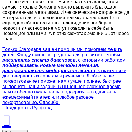
Есть элемент новостей – мы же рассказываем, что и
самые тяжелые болезни можно вылечить благодаря
современным методикам. И человеческие истории всегда
материал для исследования тележурналистами. Есть
еще одно обстоятельство: телевидение вообще и
новости в частности не могут позволить себе быть
неэмоциональными. А в этих сюжетах эмоции бьют через
край.
Только благодаря вашей помощи мы помогаем лечить
детей. Фонду нужны и средства для развития – чтобы
расширять спектр диагнозов
, с которыми работаем,
поддерживать новые методы лечения,
распространять медицинские знания
, за качество и
достоверность которых мы ручаемся. Любое ваше
пожертвование поможет нам лучше, полнее, быстрее
выполнять наши задачи. В нынешнее сложное время
нам особенно нужна ваша поддержка – подписка на
ежемесячный платеж или любое разовое
пожертвование. Спасибо!
Поддержать Русфонд