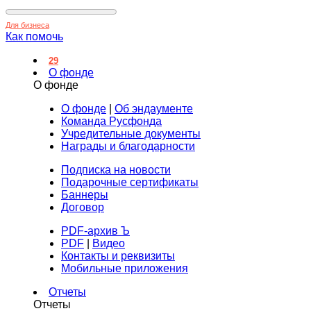
Для бизнеса
Как помочь
29
О фонде
О фонде
О фонде
|
Об эндаументе
Команда Русфонда
Учредительные документы
Награды и благодарности
Подписка на новости
Подарочные сертификаты
Баннеры
Договор
PDF-архив Ъ
PDF
|
Видео
Контакты и реквизиты
Мобильные приложения
Отчеты
Отчеты