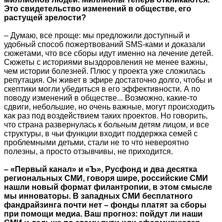
Это свидетельство изменений в обществе, его
растущей зрелости?
– Думаю, все проще: мы предложили доступный и
удобный способ пожертвований SMS-ками и доказали
сюжетами, что все сборы идут именно на лечение детей.
Сюжеты с историями выздоровления не менее важны,
чем истории болезней. Плюс у проекта уже сложилась
репутация. Он живет в эфире достаточно долго, чтобы и
скептики могли убедиться в его эффективности. А по
поводу изменений в обществе... Возможно, какие-то
сдвиги, небольшие, но очень важные, могут происходить
как раз под воздействием таких проектов. Но говорить,
что страна развернулась к больным детям лицом, и все
структуры, в чьи функции входит поддержка семей с
проблемными детьми, стали не то что невероятно
полезны, а просто отзывчивы, не приходится.
– «Первый канал» и «Ъ», Русфонд и два десятка
региональных СМИ, говоря шире, российские СМИ
нашли новый формат филантропии, в этом смысле
мы инноваторы. В западных СМИ бесплатного
фандрайзинга почти нет – фонды платят за сборы
при помощи медиа. Ваш прогноз: пойдут ли наши