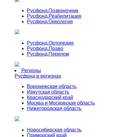
Русфонд.
Позвоночник
Русфонд.
Реабилитация
Русфонд.
Онкология
Русфонд.
Ортопедия
Русфонд.
Право
Русфонд.
Перелом
Регионы
Русфонд в регионах
Воронежская область
Иркутская область
Краснодарский край
Москва и Московская область
Нижегородская область
Новосибирская область
Приморский край