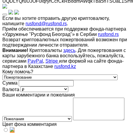
UQDLYQruUJOF0iqryrCcrCkRB8dmAWqkTba5hTSOaL1SHf
Если вы хотите отправить другую криптовалюту,
напишите
rusfond@rusfond.rs
.
Приём обеспечивается при поддержке фонда-партнера
«Удружење "Русфонд Београд"» в Сербии
rusfond.rs
Возврат криптовалютных пожертвований возможен при
подтверждении личности отправителя.
Внимание!
Криптовалюты
здесь
. Для пожертвования с
карты зарубежного банка воспользуйтесь, пожалуйста,
сервисами
PayPal
,
Stripe
или формой на сайте фонда-
партнера в Казахстане
rusfond.kz
Кому помочь?
Сумма
Валюта
Ваши комментарии и пожелания
Цвет фона комментария