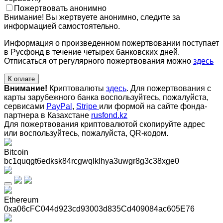
Пожертвовать анонимно
Внимание! Вы жертвуете анонимно, следите за
информацией самостоятельно.
Информация о произведенном пожертвовании поступает
в Русфонд в течение четырех банковских дней.
Отписаться от регулярного пожертвования можно
здесь
К оплате
Внимание!
Криптовалюты
здесь
. Для пожертвования с
карты зарубежного банка воспользуйтесь, пожалуйста,
сервисами
PayPal
,
Stripe
или формой на сайте фонда-
партнера в Казахстане
rusfond.kz
Для пожертвования криптовалютой скопируйте адрес
или воспользуйтесь, пожалуйста, QR-кодом
.
Bitcoin
bc1quqgt6edksk84rcgwqlklhya3uwgr8g3c38xge0
Ethereum
0xa06cFC044d923cd93003d835Cd409084ac605E76