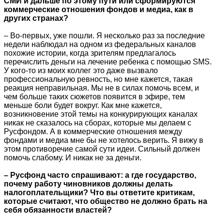
СМИ и дальше по этому пути или сформируются
коммерческие отношения фондов и медиа, как в
других странах?
– Во-первых, уже пошли. Я несколько раз за последние
недели наблюдал на одном из федеральных каналов
похожие истории, когда зрителям предлагалось
перечислить деньги на лечение ребенка с помощью SMS.
У кого-то из моих коллег это даже вызвало
профессиональную ревность, но мне кажется, такая
реакция неправильная. Мы не в силах помочь всем, и
чем больше таких сюжетов появится в эфире, тем
меньше боли будет вокруг. Как мне кажется,
возникновение этой темы на конкурирующих каналах
никак не сказалось на сборах, которые мы делаем с
Русфондом. А в коммерческие отношения между
фондами и медиа мне бы не хотелось верить. Я вижу в
этом противоречие самой сути идеи. Сильный должен
помочь слабому. И никак не за деньги.
– Русфонд часто спрашивают: а где государство,
почему работу чиновников должны делать
налогоплательщики? Что вы ответите критикам,
которые считают, что общество не должно брать на
себя обязанности властей?