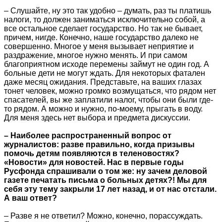
– Слушайте, ну это так удобно – думать, раз ты платишь
налоги, то должен заниматься исключительно собой, а
все остальное сделает государство. Но так не бывает,
причем, нигде. Конечно, наше государство далеко не
совершенно. Многое у меня вызывает неприятие и
раздражение, многое нужно менять. И при самом
благоприятном исходе перемены займут не один год. А
больные дети не могут ждать. Для некоторых фатален
даже месяц ожидания. Представьте, на ваших глазах
тонет человек, можно громко возмущаться, что рядом нет
спасателей, вы же заплатили налог, чтобы они были где-
то рядом. А можно и нужно, по-моему, прыгать в воду.
Для меня здесь нет выбора и предмета дискуссии.
– Наиболее распространенный вопрос от
журналистов: разве правильно, когда призывы
помочь детям появляются в теленовостях?
«Новости» для новостей. Нас в первые годы
Русфонда спрашивали о том же: ну зачем деловой
газете печатать письма о больных детях?! Мы для
себя эту тему закрыли 17 лет назад, и от нас отстали.
А ваш ответ?
– Разве я не ответил? Можно, конечно, порассуждать.