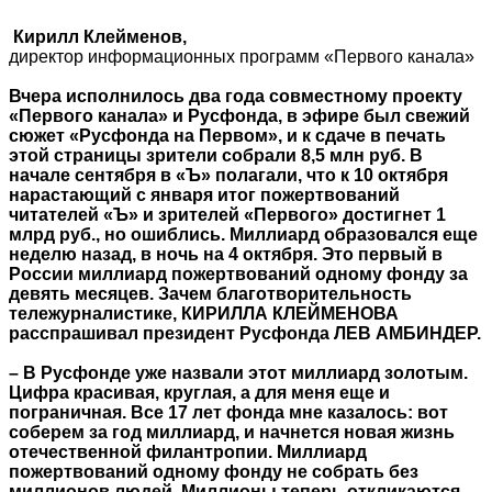
Кирилл Клейменов,
директор информационных программ «Первого канала»
Вчера исполнилось два года совместному проекту
«Первого канала» и Русфонда, в эфире был свежий
сюжет «Русфонда на Первом», и к сдаче в печать
этой страницы зрители собрали 8,5 млн руб. В
начале сентября в «Ъ» полагали, что к 10 октября
нарастающий с января итог пожертвований
читателей «Ъ» и зрителей «Первого» достигнет 1
млрд руб., но ошиблись. Миллиард образовался еще
неделю назад, в ночь на 4 октября. Это первый в
России миллиард пожертвований одному фонду за
девять месяцев. Зачем благотворительность
тележурналистике, КИРИЛЛА КЛЕЙМЕНОВА
расспрашивал президент Русфонда ЛЕВ АМБИНДЕР.
– В Русфонде уже назвали этот миллиард золотым.
Цифра красивая, круглая, а для меня еще и
пограничная. Все 17 лет фонда мне казалось: вот
соберем за год миллиард, и начнется новая жизнь
отечественной филантропии. Миллиард
пожертвований одному фонду не собрать без
миллионов людей. Миллионы теперь откликаются.