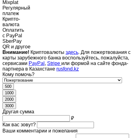
Mixplat
Регулярный
платеж
Крипто-
валюта
Оплатить
c PayPal
SberPay
QR и другое
Внимание!
Криптовалюты
здесь
. Для пожертвования с
карты зарубежного банка воспользуйтесь, пожалуйста,
сервисами
PayPal
,
Stripe
или формой на сайте фонда-
партнера в Казахстане
rusfond.kz
Кому помочь?
500
1000
2000
3000
Другая сумма
₽
Как вас зовут?
Ваши комментарии и пожелания