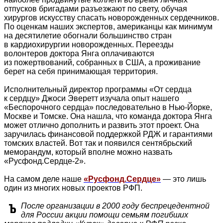
отпусков бригадами разъезжают по свету, обучая
хирургов искусству спасать новорожденных сердечников.
По оценкам наших экспертов, американцы как минимум
на десятилетие обогнали большинство стран
в кардиохирургии новорожденных. Переезды
волонтеров доктора Янга оплачиваются
из пожертвований, собранных в США, а проживание
берет на себя принимающая территория.
Исполнительный директор программы «От сердца
к сердцу» Джоси Эверетт изучала опыт нашего
«Беспорочного сердца» последовательно в Нью-Йорке,
Москве и Томске. Она нашла, что команда доктора Янга
может отлично дополнить и развить этот проект. Она
заручилась финансовой поддержкой РДЖ и гарантиями
томских властей. Вот так и появился сентябрьский
меморандум, который вполне можно назвать
«Русфонд.Сердце-2».
На самом деле наше
«Русфонд.Сердце»
— это лишь
один из многих новых проектов РФП.
После организации в 2000 году беспрецедентной
для России акции помощи семьям погибших