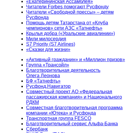
«Екатерининская Ассамблея»
Читатели Forbes помогают Русфонду
Читатели «Свободной прессы» – детям
Русфонда
Помощь детям Татарстана от «Клуба
чемпионов» сети АЗС «Татнефть»
Крылья добра («Уральские авиалинии»)
Мили милосердия
S7 Priority (S7 Airlines)
«Сказки для жизни»
«Активный гражданин» и «Миллион призов»
Группа «Трансойл»
Благотворительная деятельность
Олега Леонова
БФ «Татнефть»
Русфонд.Навигатор
Совместный проект АО «Федеральная
пассажирская компания» и Национального
РДКМ
Совместная благотворительная программа
компании «Ютека» и Русфонда
Транспортная группа FESCO
Благотворительный сервис Альфа-Банка
Сбербанк