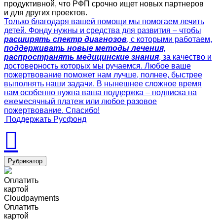
продуктивной, что РФП срочно ищет новых партнеров
и для других проектов.
Только благодаря вашей помощи мы помогаем лечить
детей. Фонду нужны и средства для развития – чтобы
расширять спектр диагнозов
, с которыми работаем,
поддерживать новые методы лечения,
распространять медицинские знания
, за качество и
достоверность которых мы ручаемся. Любое ваше
пожертвование поможет нам лучше, полнее, быстрее
выполнять наши задачи. В нынешнее сложное время
нам особенно нужна ваша поддержка – подписка на
ежемесячный платеж или любое разовое
пожертвование. Спасибо!
Поддержать Русфонд
Рубрикатор
Оплатить
картой
Cloudpayments
Оплатить
картой