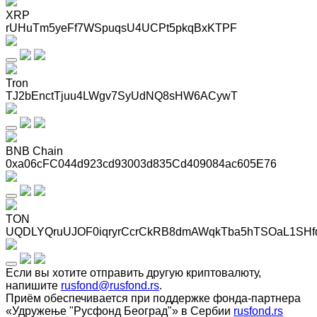
XRP
rUHuTm5yeFf7WSpuqsU4UCPt5pkqBxKTPF
Tron
TJ2bEnctTjuu4LWgv7SyUdNQ8sHW6ACywT
BNB Chain
0xa06cFC044d923cd93003d835Cd409084ac605E76
TON
UQDLYQruUJOF0iqryrCcrCkRB8dmAWqkTba5hTSOaL1SHf
Если вы хотите отправить другую криптовалюту,
напишите
rusfond@rusfond.rs
.
Приём обеспечивается при поддержке фонда-партнера
«Удружење "Русфонд Београд"» в Сербии
rusfond.rs