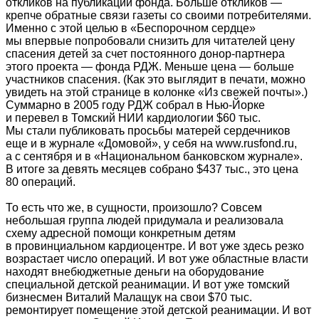
откликов на публикации фонда. Больше откликов —
крепче обратные связи газеты со своими потребителями.
Именно с этой целью в «Беспорочном сердце»
мы впервые попробовали снизить для читателей цену
спасения детей за счет постоянного донор-партнера
этого проекта — фонда РДЖ. Меньше цена — больше
участников спасения. (Как это выглядит в печати, можно
увидеть на этой странице в колонке «Из свежей почты».)
Суммарно в 2005 году РДЖ собрал в Нью-Йорке
и перевел в Томский НИИ кардиологии $60 тыс.
Мы стали публиковать просьбы матерей сердечников
еще и в журнале «Домовой», у себя на www.rusfond.ru,
а с сентября и в «Национальном банковском журнале».
В итоге за девять месяцев собрано $437 тыс., это цена
80 операций.
То есть что же, в сущности, произошло? Совсем
небольшая группа людей придумала и реализовала
схему адресной помощи конкретным детям
в провинциальном кардиоцентре. И вот уже здесь резко
возрастает число операций. И вот уже областные власти
находят внебюджетные деньги на оборудование
специальной детской реанимации. И вот уже томский
бизнесмен Виталий Малащук на свои $70 тыс.
ремонтирует помещение этой детской реанимации. И вот