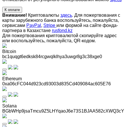
К оплате
Внимание!
Криптовалюты
здесь
. Для пожертвования с
карты зарубежного банка воспользуйтесь, пожалуйста,
сервисами
PayPal
,
Stripe
или формой на сайте фонда-
партнера в Казахстане
rusfond.kz
Для пожертвования криптовалютой скопируйте адрес
или воспользуйтесь, пожалуйста, QR-кодом
.
Bitcoin
bc1quqgt6edksk84rcgwqlklhya3uwgr8g3c38xge0
Ethereum
0xa06cFC044d923cd93003d835Cd409084ac605E76
Solana
BGbWHp9jsaTmcu9Z5LHYqaoJ6e73S1BJAA582cXWQ3cY