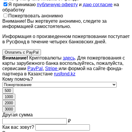
Я принимаю
публичную оферту
и
даю согласие
на
обработку
Пожертвовать анонимно
Внимание! Вы жертвуете анонимно, следите за
информацией самостоятельно.
Информация о произведенном пожертвовании поступает
в Русфонд в течение четырех банковских дней.
Оплатить с PayPal
Внимание!
Криптовалюты
здесь
. Для пожертвования с
карты зарубежного банка воспользуйтесь, пожалуйста,
сервисами
PayPal
,
Stripe
или формой на сайте фонда-
партнера в Казахстане
rusfond.kz
Кому помочь?
500
1000
2000
3000
Другая сумма
₽
Как вас зовут?