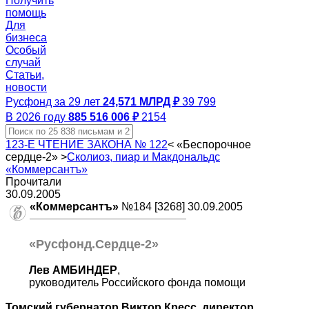
Получить
помощь
Для
бизнеса
Особый
случай
Статьи,
новости
Русфонд за 29 лет
24,571 МЛРД ₽
39 799
В 2026 году
885 516 006 ₽
2154
123-Е ЧТЕНИЕ ЗАКОНА № 122
<
«Беспорочное
сердце-2»
>
Сколиоз, пиар и Макдональдс
«Коммерсантъ»
Прочитали
30.09.2005
«Коммерсантъ»
№184 [3268] 30.09.2005
«Русфонд.Сердце-2»
Лев АМБИНДЕР
,
руководитель Российского фонда помощи
Томский губернатор Виктор Кресс, директор