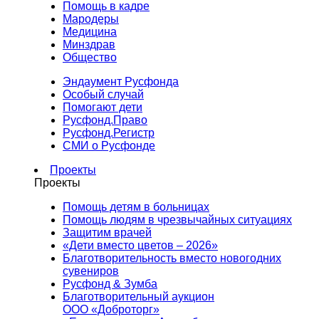
Помощь в кадре
Мародеры
Медицина
Минздрав
Общество
Эндаумент Русфонда
Особый случай
Помогают дети
Русфонд.Право
Русфонд.Регистр
СМИ о Русфонде
Проекты
Проекты
Помощь детям в больницах
Помощь людям в чрезвычайных ситуациях
Защитим врачей
«Дети вместо цветов – 2026»
Благотворительность вместо новогодних
сувениров
Русфонд & Зумба
Благотворительный аукцион
ООО «Доброторг»