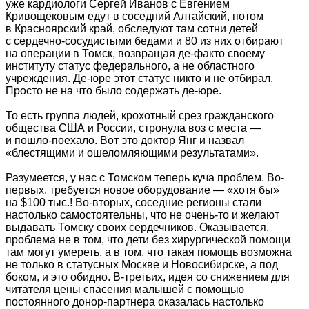
уже кардиологи Сергей Иванов с Евгением
Кривощековым едут в соседний Алтайский, потом
в Красноярский край, обследуют там сотни детей
с сердечно-сосудистыми бедами и 80 из них отбирают
на операции в Томск, возвращая де-факто своему
институту статус федерального, а не областного
учреждения. Де-юре этот статус никто и не отбирал.
Просто не на что было содержать де-юре.
То есть группа людей, крохотный срез гражданского
общества США и России, стронула воз с места —
и пошло-поехало. Вот это доктор Янг и назвал
«блестящими и ошеломляющими результатами».
Разумеется, у нас с Томском теперь куча проблем. Во-
первых, требуется новое оборудование — «хотя бы»
на $100 тыс.! Во-вторых, соседние регионы стали
настолько самостоятельны, что не очень-то и желают
выдавать Томску своих сердечников. Оказывается,
проблема не в том, что дети без хирургической помощи
там могут умереть, а в том, что такая помощь возможна
не только в статусных Москве и Новосибирске, а под
боком, и это обидно. В-третьих, идея со снижением для
читателя цены спасения малышей с помощью
постоянного донор-партнера оказалась настолько