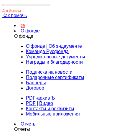
Для бизнеса
Как помочь
29
О фонде
О фонде
О фонде
|
Об эндаументе
Команда Русфонда
Учредительные документы
Награды и благодарности
Подписка на новости
Подарочные сертификаты
Баннеры
Договор
PDF-архив Ъ
PDF
|
Видео
Контакты и реквизиты
Мобильные приложения
Отчеты
Отчеты