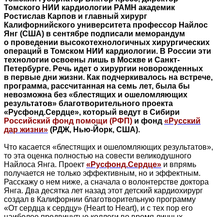
Томского НИИ кардиологии РАМН академик
Ростислав Карпов и главный хирург
Калифорнийского университета профессор Найлос
Янг (США) в сентябре подписали меморандум
о проведении высокотехнологичных хирургических
операций в Томском НИИ кардиологии. В России эти
технологии освоены лишь в Москве и Санкт-
Петербурге. Речь идет о хирургии новорожденных
в первые дни жизни. Как подчеркивалось на встрече,
программа, рассчитанная на семь лет, была бы
невозможна без «блестящих и ошеломляющих
результатов» благотворительного проекта
«Русфонд.Сердце», который ведут в Сибири
Российский фонд помощи (РФП)
и фонд
«Русский
дар жизни»
(РДЖ, Нью-Йорк, США).
Что касается «блестящих и ошеломляющих результатов»,
то эта оценка полностью на совести великодушного
Найлоса Янга. Проект
«Русфонд.Сердце»
и впрямь
получается не только эффективным, но и эффектным.
Расскажу о нем ниже, а сначала о волонтерстве доктора
Янга. Два десятка лет назад этот детский кардиохирург
создал в Калифорнии благотворительную программу
«От сердца к сердцу» (Heart to Heart), и с тех пор его
наиболее продвинутые коллеги во время личных