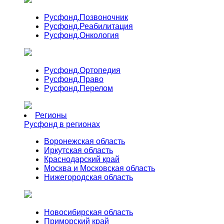
Русфонд.
Позвоночник
Русфонд.
Реабилитация
Русфонд.
Онкология
Русфонд.
Ортопедия
Русфонд.
Право
Русфонд.
Перелом
Регионы
Русфонд в регионах
Воронежская область
Иркутская область
Краснодарский край
Москва и Московская область
Нижегородская область
Новосибирская область
Приморский край