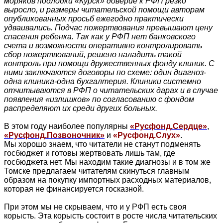
моряков подлодки «Курск» доверие к РФП резко
выросло, и размеры читательской помощи авторам
опубликованных просьб ежегодно практически
удваивались. Подчас пожертвования превышают цену
спасения ребенка. Так как у РФП нет банковского
счета и возможности оперативно контролировать
сбор пожертвований, решено наладить такой
контроль при помощи дружественных фонду клиник. С
ними заключаются договоры по схеме: один диагноз-
одна клиника-одна бухгалтерия. Клиники системно
отчитываются в РФП о читательских дарах и в случае
появления «излишков» по согласованию с фондом
распределяют их среди других больных.
В этом году наиболее популярны
«Русфонд.Сердце»
,
«Русфонд.Позвоночник»
и
«Русфонд.Слух»
.
Мы хорошо знаем, что читатели не станут подменять
госбюджет и готовы жертвовать лишь там, где
госбюджета нет. Мы находим такие диагнозы и в том же
Томске предлагаем читателям скинуться главным
образом на покупку импортных расходных материалов,
которая не финансируется госказной.
При этом мы не скрываем, что и у РФП есть своя
корысть. Эта корысть состоит в росте числа читательских