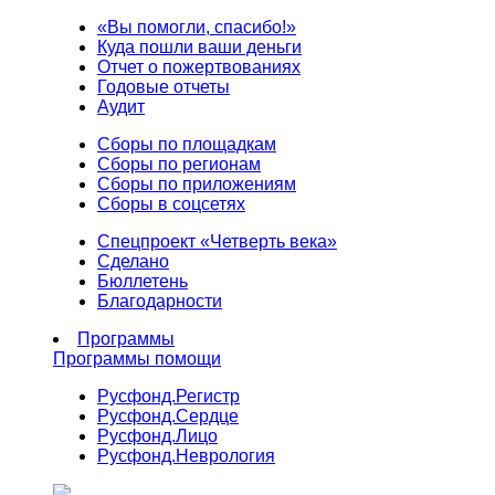
«Вы помогли, спасибо!»
Куда пошли ваши деньги
Отчет о пожертвованиях
Годовые отчеты
Аудит
Сборы по площадкам
Сборы по регионам
Сборы по приложениям
Сборы в соцсетях
Спецпроект «Четверть века»
Сделано
Бюллетень
Благодарности
Программы
Программы помощи
Русфонд.
Регистр
Русфонд.
Сердце
Русфонд.
Лицо
Русфонд.
Неврология