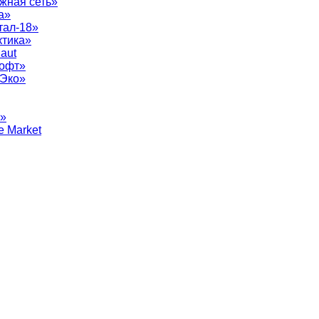
жная сеть»
а»
тал-18»
ктика»
aut
софт»
рЭко»
т»
e Market