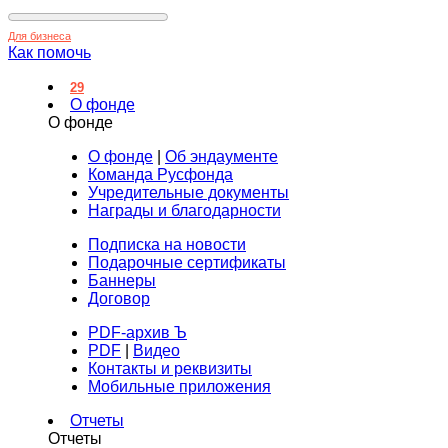
Для бизнеса
Как помочь
29
О фонде
О фонде
О фонде
|
Об эндаументе
Команда Русфонда
Учредительные документы
Награды и благодарности
Подписка на новости
Подарочные сертификаты
Баннеры
Договор
PDF-архив Ъ
PDF
|
Видео
Контакты и реквизиты
Мобильные приложения
Отчеты
Отчеты