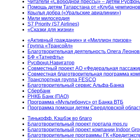
Читатели «Свободной прессы» – детям Русфон
Помощь детям Татарстана от «Клуба чемпионо
Крылья добра («Уральские авиалинии»)
Мили милосердия
S7 Priority (S7 Airlines)
«Сказки для жизни»
«Активный гражданин» и «Миллион призов»
Группа «Трансойл»
Благотворительная деятельность Олега Леонов
БФ «Татнефть»
Русфонд.Навигатор
Совместный проект АО «Федеральная пассажи
Совместная благотворительная программа ком
Транспортная группа FESCO
Благотворительный сервис Альфа-Банка
Сбербанк
РНКБ Банк (ПАО)
Программа «Мультибонус» от Банка ВТБ
Программа помощи детям Свердловской област
Тинькофф. Кэшбэк во благо
Благотворительный проект портала mos.ru
Благотворительный проект компании Indoor Gro
Благотворительные программы ГК «Кредитэксп