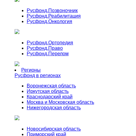
Русфонд.
Позвоночник
Русфонд.
Реабилитация
Русфонд.
Онкология
Русфонд.
Ортопедия
Русфонд.
Право
Русфонд.
Перелом
Регионы
Русфонд в регионах
Воронежская область
Иркутская область
Краснодарский край
Москва и Московская область
Нижегородская область
Новосибирская область
Приморский край