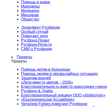
Помощь в кадре
Мародеры
Медицина
Минздрав
Общество
Эндаумент Русфонда
Особый случай
Помогают дети
Русфонд.Право
Русфонд.Регистр
СМИ о Русфонде
Проекты
Проекты
Помощь детям в больницах
Помощь людям в чрезвычайных ситуациях
Защитим врачей
«Дети вместо цветов – 2026»
Благотворительность вместо новогодних сувен
Русфонд & Зумба
Благотворительный аукцион ООО «Доброторг»
«Екатерининская Ассамблея»
Читатели Forbes помогают Русфонду