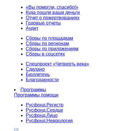
«Вы помогли, спасибо!»
Куда пошли ваши деньги
Отчет о пожертвованиях
Годовые отчеты
Аудит
Сборы по площадкам
Сборы по регионам
Сборы по приложениям
Сборы в соцсетях
Спецпроект «Четверть века»
Сделано
Бюллетень
Благодарности
Программы
Программы помощи
Русфонд.
Регистр
Русфонд.
Сердце
Русфонд.
Лицо
Русфонд.
Неврология