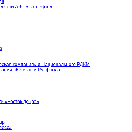
да
в» сети АЗС «Татнефть»
а
рская компания» и Национального РДКМ
пании «Ютека» и Русфонда
и «Росток добра»
up
ресс»