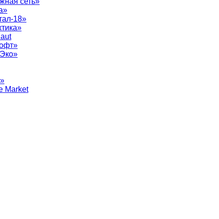
жная сеть»
а»
тал-18»
ктика»
aut
софт»
рЭко»
т»
e Market