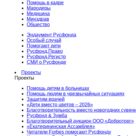
Помощь в кадре
Мародеры
Медицина
Минздрав
Общество
Эндаумент Русфонда
Особый случай
Помогают дети
Русфонд.Право
Русфонд.Регистр
СМИ о Русфонде
Проекты
Проекты
Помощь детям в больницах
Помощь людям в чрезвычайных ситуациях
Защитим врачей
«Дети вместо цветов – 2026»
Благотворительность вместо новогодних сувен
Русфонд & Зумба
Благотворительный аукцион ООО «Доброторг»
«Екатерининская Ассамблея»
Читатели Forbes помогают Русфонду