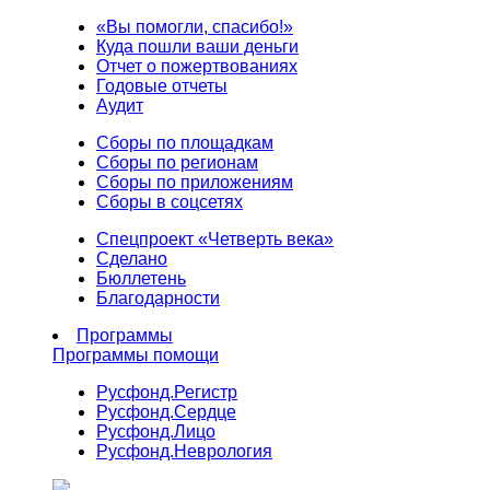
«Вы помогли, спасибо!»
Куда пошли ваши деньги
Отчет о пожертвованиях
Годовые отчеты
Аудит
Сборы по площадкам
Сборы по регионам
Сборы по приложениям
Сборы в соцсетях
Спецпроект «Четверть века»
Сделано
Бюллетень
Благодарности
Программы
Программы помощи
Русфонд.
Регистр
Русфонд.
Сердце
Русфонд.
Лицо
Русфонд.
Неврология