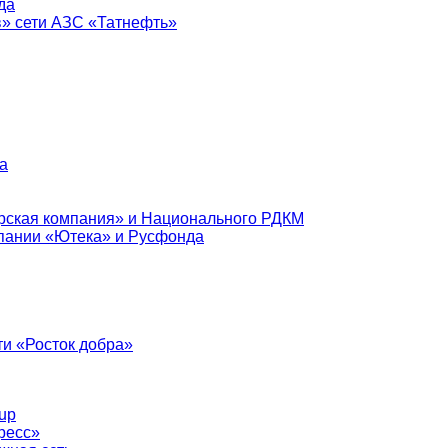
да
в» сети АЗС «Татнефть»
а
рская компания» и Национального РДКМ
пании «Ютека» и Русфонда
и «Росток добра»
up
ресс»