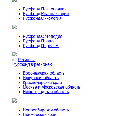
Русфонд.
Позвоночник
Русфонд.
Реабилитация
Русфонд.
Онкология
Русфонд.
Ортопедия
Русфонд.
Право
Русфонд.
Перелом
Регионы
Русфонд в регионах
Воронежская область
Иркутская область
Краснодарский край
Москва и Московская область
Нижегородская область
Новосибирская область
Приморский край