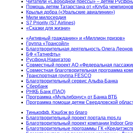
Читатели «Свободной прессы» – детям Русфон
Помощь детям Татарстана от «Клуба чемпионо
Крылья добра («Уральские авиалинии»)
Мили милосердия
S7 Priority (S7 Airlines)
«Сказки для жизни»
«Активный гражданин» и «Миллион призов»
Группа «Трансойл»
Благотворительная деятельность Олега Леонов
БФ «Татнефть»
Русфонд.Навигатор
Совместный проект АО «Федеральная пассажи
Совместная благотворительная программа ком
Транспортная группа FESCO
Благотворительный сервис Альфа-Банка
Сбербанк
РНКБ Банк (ПАО)
Программа «Мультибонус» от Банка ВТБ
Программа помощи детям Свердловской област
Тинькофф. Кэшбэк во благо
Благотворительный проект портала mos.ru
Благотворительный проект компании Indoor Gro
Благотворительные программы ГК «Кредитэксп