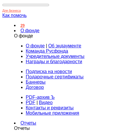
Для бизнеса
Как помочь
29
О фонде
О фонде
О фонде
|
Об эндаументе
Команда Русфонда
Учредительные документы
Награды и благодарности
Подписка на новости
Подарочные сертификаты
Баннеры
Договор
PDF-архив Ъ
PDF
|
Видео
Контакты и реквизиты
Мобильные приложения
Отчеты
Отчеты