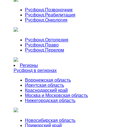
Русфонд.
Позвоночник
Русфонд.
Реабилитация
Русфонд.
Онкология
Русфонд.
Ортопедия
Русфонд.
Право
Русфонд.
Перелом
Регионы
Русфонд в регионах
Воронежская область
Иркутская область
Краснодарский край
Москва и Московская область
Нижегородская область
Новосибирская область
Приморский край