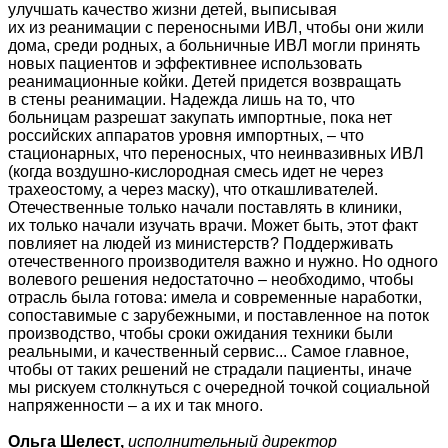
улучшать качество жизни детей, выписывая
их из реанимации с переносными ИВЛ, чтобы они жили
дома, среди родных, а больничные ИВЛ могли принять
новых пациентов и эффективнее использовать
реанимационные койки. Детей придется возвращать
в стены реанимации. Надежда лишь на то, что
больницам разрешат закупать импортные, пока нет
российских аппаратов уровня импортных, – что
стационарных, что переносных, что неинвазивных ИВЛ
(когда воздушно-кислородная смесь идет не через
трахеостому, а через маску), что откашливателей.
Отечественные только начали поставлять в клиники,
их только начали изучать врачи. Может быть, этот факт
повлияет на людей из министерств? Поддерживать
отечественного производителя важно и нужно. Но одного
волевого решения недостаточно – необходимо, чтобы
отрасль была готова: имела и современные наработки,
сопоставимые с зарубежными, и поставленное на поток
производство, чтобы сроки ожидания техники были
реальными, и качественный сервис... Самое главное,
чтобы от таких решений не страдали пациенты, иначе
мы рискуем столкнуться с очередной точкой социальной
напряженности – а их и так много.
Ольга Шелест,
исполнительный директор