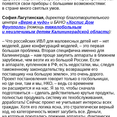
появятся свои приборы с большими возможностями:
в стране много светлых умов.
София Лагутинская,
директор благотворительного
центра
«Верю в чудо»
и БАНО
«Хоспис Дом
Фрупполо»
(помощь
тяжелобольным
и неизлечимым детям Калининградской области
):
– Что российских ИВЛ для маловесных детей нет – нет
моделей, даже конфигураций моделей, – это первая
большая проблема. Вторая специфична именно для
Калининграда – нам проще закупить аппараты в ближнем
зарубежье, чем везти их из большой России. Если
в аппарате, купленном в РФ, есть недостатки, мы, следуя
таможенному законодательству, возвращаем его
поставщику «на большую землю», это очень дорого.
Проект постановления говорит только о госбольницах,
но где они, там и мы, НКО, – ведь со временем
он расширится и на нас. Я за то, чтобы сначала
подготовиться – сделать действительно крутые продукты,
полностью продумать систему их техобслуживания,
доработать! Сейчас проект не учитывает интересы всех
граждан. Хотя его логика ясна, это стратегически верный
ход, но категоричность может загубить все. Деньги,
на которые покупались прежние аппараты, фактически