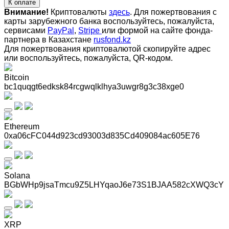
К оплате
Внимание!
Криптовалюты
здесь
. Для пожертвования с
карты зарубежного банка воспользуйтесь, пожалуйста,
сервисами
PayPal
,
Stripe
или формой на сайте фонда-
партнера в Казахстане
rusfond.kz
Для пожертвования криптовалютой скопируйте адрес
или воспользуйтесь, пожалуйста, QR-кодом
.
Bitcoin
bc1quqgt6edksk84rcgwqlklhya3uwgr8g3c38xge0
Ethereum
0xa06cFC044d923cd93003d835Cd409084ac605E76
Solana
BGbWHp9jsaTmcu9Z5LHYqaoJ6e73S1BJAA582cXWQ3cY
XRP