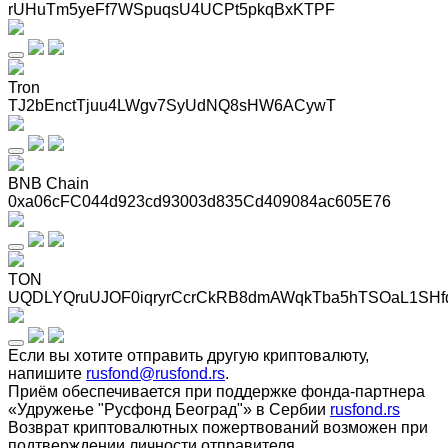
rUHuTm5yeFf7WSpuqsU4UCPt5pkqBxKTPF
Tron
TJ2bEnctTjuu4LWgv7SyUdNQ8sHW6ACywT
BNB Chain
0xa06cFC044d923cd93003d835Cd409084ac605E76
TON
UQDLYQruUJOF0iqryrCcrCkRB8dmAWqkTba5hTSOaL1SHf
Если вы хотите отправить другую криптовалюту,
напишите
rusfond@rusfond.rs
.
Приём обеспечивается при поддержке фонда-партнера
«Удружење "Русфонд Београд"» в Сербии
rusfond.rs
Возврат криптовалютных пожертвований возможен при
подтверждении личности отправителя.