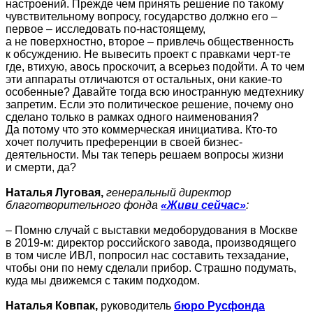
настроений. Прежде чем принять решение по такому
чувствительному вопросу, государство должно его –
первое – исследовать по-настоящему,
а не поверхностно, второе – привлечь общественность
к обсуждению. Не вывесить проект с правками черт-те
где, втихую, авось проскочит, а всерьез подойти. А то чем
эти аппараты отличаются от остальных, они какие-то
особенные? Давайте тогда всю иностранную медтехнику
запретим. Если это политическое решение, почему оно
сделано только в рамках одного наименования?
Да потому что это коммерческая инициатива. Кто-то
хочет получить преференции в своей бизнес-
деятельности. Мы так теперь решаем вопросы жизни
и смерти, да?
Наталья Луговая,
генеральный директор
благотворительного фонда
«Живи сейчас»
:
– Помню случай с выставки медоборудования в Москве
в 2019-м: директор российского завода, производящего
в том числе ИВЛ, попросил нас составить техзадание,
чтобы они по нему сделали прибор. Страшно подумать,
куда мы движемся с таким подходом.
Наталья Ковпак,
руководитель
бюро Русфонда