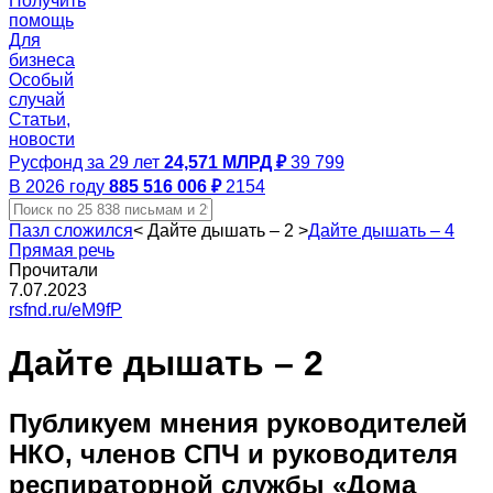
Получить
помощь
Для
бизнеса
Особый
случай
Статьи,
новости
Русфонд за 29 лет
24,571 МЛРД ₽
39 799
В 2026 году
885 516 006 ₽
2154
Пазл сложился
<
Дайте дышать – 2
>
Дайте дышать – 4
Прямая речь
Прочитали
7.07.2023
rsfnd.ru/eM9fP
Дайте дышать – 2
Публикуем мнения руководителей
НКО, членов СПЧ и руководителя
респираторной службы «Дома