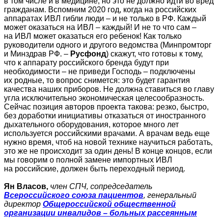
в том числе и в медицине, но это не должно идти во вред
гражданам. Вспомним 2020 год, когда на российских
аппаратах ИВЛ гибли люди – и не только в РФ. Каждый
может оказаться на ИВЛ – каждый! И не то что сам –
на ИВЛ может оказаться его ребенок! Как только
руководители одного и другого ведомства (Минпромторг
и Минздрав РФ. –
Русфонд
) скажут, что готовы к тому,
что к аппарату российского бренда будут при
необходимости – не приведи Господь – подключены
их родные, то вопрос снимется: это будет гарантия
качества наших приборов. Не должна ставиться во главу
угла исключительно экономическая целесообразность.
Сейчас позиция авторов проекта такова: резко, быстро,
без доработки инициативы отказаться от иностранного
дыхательного оборудования, которое много лет
используется российскими врачами. А врачам ведь еще
нужно время, чтоб на новой технике научиться работать,
это же не происходит за один день! В конце концов, если
мы говорим о полной замене импортных ИВЛ
на российские, должен быть переходный период.
Ян Власов,
член СПЧ, сопредседатель
Всероссийского союза пациентов
, генеральный
директор
Общероссийской общественной
организации инвалидов – больных рассеянным