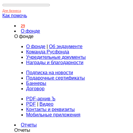
Для бизнеса
Как помочь
29
О фонде
О фонде
О фонде
|
Об эндаументе
Команда Русфонда
Учредительные документы
Награды и благодарности
Подписка на новости
Подарочные сертификаты
Баннеры
Договор
PDF-архив Ъ
PDF
|
Видео
Контакты и реквизиты
Мобильные приложения
Отчеты
Отчеты