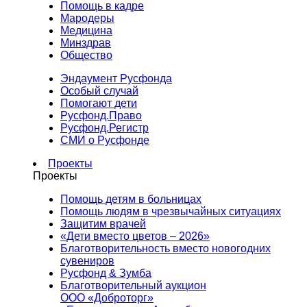
Помощь в кадре
Мародеры
Медицина
Минздрав
Общество
Эндаумент Русфонда
Особый случай
Помогают дети
Русфонд.Право
Русфонд.Регистр
СМИ о Русфонде
Проекты
Проекты
Помощь детям в больницах
Помощь людям в чрезвычайных ситуациях
Защитим врачей
«Дети вместо цветов – 2026»
Благотворительность вместо новогодних
сувениров
Русфонд & Зумба
Благотворительный аукцион
ООО «Доброторг»