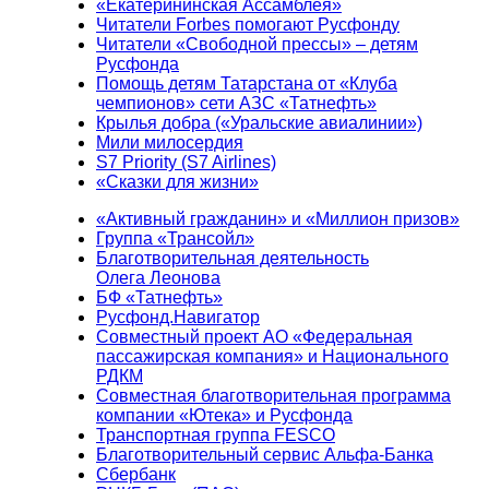
«Екатерининская Ассамблея»
Читатели Forbes помогают Русфонду
Читатели «Свободной прессы» – детям
Русфонда
Помощь детям Татарстана от «Клуба
чемпионов» сети АЗС «Татнефть»
Крылья добра («Уральские авиалинии»)
Мили милосердия
S7 Priority (S7 Airlines)
«Сказки для жизни»
«Активный гражданин» и «Миллион призов»
Группа «Трансойл»
Благотворительная деятельность
Олега Леонова
БФ «Татнефть»
Русфонд.Навигатор
Совместный проект АО «Федеральная
пассажирская компания» и Национального
РДКМ
Совместная благотворительная программа
компании «Ютека» и Русфонда
Транспортная группа FESCO
Благотворительный сервис Альфа-Банка
Сбербанк