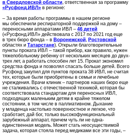
в Свердловской области
, ответственная за программу
«Русфонд.ИВЛ»
в регионе:
– За время работы программы в нашем регионе
мы обеспечили респираторной поддержкой на дому –
переносными аппаратами ИВЛ –
46 детей
(«Русфонд.ИВЛ» действовала с 2017 по 2021 год еще
в трех бюро фонда – в
Воронежской
,
Ростовской
областях и
Татарстане
). Открыли благотворительные
пункты проката ИВЛ – такой прибор, как правило, нужен
тяжелобольному ребенку от нескольких месяцев до двух-
трех лет, а работать способен лет 15. Прокат экономил
средства фонда и позволял спасать больше детей. Всего
Русфонд закупил для пунктов проката 38 ИВЛ, не считая
тех, которые были приобретены в семьи и лечебные
учреждения. Врачи клиник – партнеров наших бюро еще
не сталкивались с отечественной техникой, которая бы
соответствовала стандартам для переносных ИВЛ,
подходящих маленьким детям в крайне тяжелом
состоянии, в том числе в паллиативном. Дыхание
у младенца настолько поверхностное и легкое, что
сработает, дай бог, только высокофункциональный
зарубежный аппарат, причем чуть ли не одна-
единственная модель. Может стать неосуществимой
задача, которая стояла перед медиками все эти годы, –