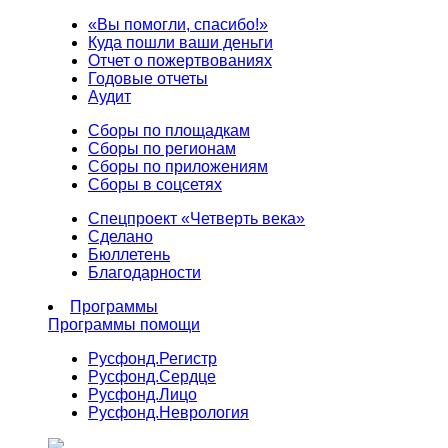
«Вы помогли, спасибо!»
Куда пошли ваши деньги
Отчет о пожертвованиях
Годовые отчеты
Аудит
Сборы по площадкам
Сборы по регионам
Сборы по приложениям
Сборы в соцсетях
Спецпроект «Четверть века»
Сделано
Бюллетень
Благодарности
Программы
Программы помощи
Русфонд.
Регистр
Русфонд.
Сердце
Русфонд.
Лицо
Русфонд.
Неврология