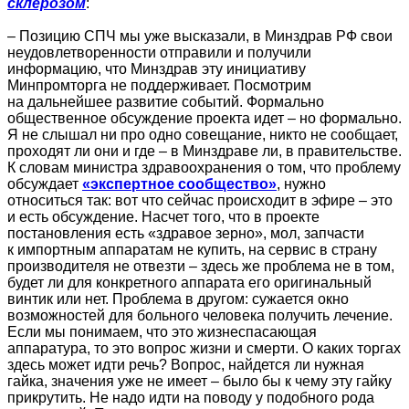
склерозом
:
– Позицию СПЧ мы уже высказали, в Минздрав РФ свои
неудовлетворенности отправили и получили
информацию, что Минздрав эту инициативу
Минпромторга не поддерживает. Посмотрим
на дальнейшее развитие событий. Формально
общественное обсуждение проекта идет – но формально.
Я не слышал ни про одно совещание, никто не сообщает,
проходят ли они и где – в Минздраве ли, в правительстве.
К словам министра здравоохранения о том, что проблему
обсуждает
«экспертное сообщество»
, нужно
относиться так: вот что сейчас происходит в эфире – это
и есть обсуждение. Насчет того, что в проекте
постановления есть «здравое зерно», мол, запчасти
к импортным аппаратам не купить, на сервис в страну
производителя не отвезти – здесь же проблема не в том,
будет ли для конкретного аппарата его оригинальный
винтик или нет. Проблема в другом: сужается окно
возможностей для больного человека получить лечение.
Если мы понимаем, что это жизнеспасающая
аппаратура, то это вопрос жизни и смерти. О каких торгах
здесь может идти речь? Вопрос, найдется ли нужная
гайка, значения уже не имеет – было бы к чему эту гайку
прикрутить. Не надо идти на поводу у подобного рода