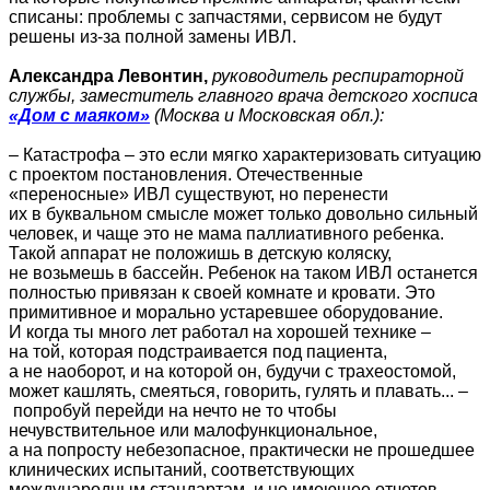
списаны: проблемы с запчастями, сервисом не будут
решены из-за полной замены ИВЛ.
Александра Левонтин,
руководитель респираторной
службы, заместитель главного врача детского хосписа
«Дом с маяком»
(Москва и Московская обл.):
– Катастрофа – это если мягко характеризовать ситуацию
с проектом постановления. Отечественные
«переносные» ИВЛ существуют, но перенести
их в буквальном смысле может только довольно сильный
человек, и чаще это не мама паллиативного ребенка.
Такой аппарат не положишь в детскую коляску,
не возьмешь в бассейн. Ребенок на таком ИВЛ останется
полностью привязан к своей комнате и кровати. Это
примитивное и морально устаревшее оборудование.
И когда ты много лет работал на хорошей технике –
на той, которая подстраивается под пациента,
а не наоборот, и на которой он, будучи с трахеостомой,
может кашлять, смеяться, говорить, гулять и плавать... –
попробуй перейди на нечто не то чтобы
нечувствительное или малофункциональное,
а на попросту небезопасное, практически не прошедшее
клинических испытаний, соответствующих
международным стандартам, и не имеющее отчетов