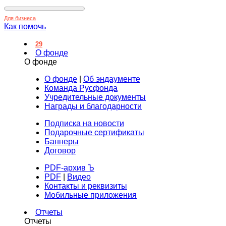
Для бизнеса
Как помочь
29
О фонде
О фонде
О фонде
|
Об эндаументе
Команда Русфонда
Учредительные документы
Награды и благодарности
Подписка на новости
Подарочные сертификаты
Баннеры
Договор
PDF-архив Ъ
PDF
|
Видео
Контакты и реквизиты
Мобильные приложения
Отчеты
Отчеты