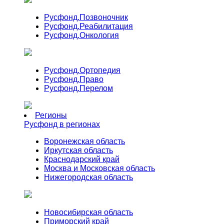
Русфонд.
Позвоночник
Русфонд.
Реабилитация
Русфонд.
Онкология
Русфонд.
Ортопедия
Русфонд.
Право
Русфонд.
Перелом
Регионы
Русфонд в регионах
Воронежская область
Иркутская область
Краснодарский край
Москва и Московская область
Нижегородская область
Новосибирская область
Приморский край