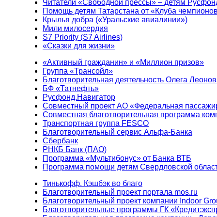
Читатели «Свободной прессы» – детям Русфон
Помощь детям Татарстана от «Клуба чемпионо
Крылья добра («Уральские авиалинии»)
Мили милосердия
S7 Priority (S7 Airlines)
«Сказки для жизни»
«Активный гражданин» и «Миллион призов»
Группа «Трансойл»
Благотворительная деятельность Олега Леонов
БФ «Татнефть»
Русфонд.Навигатор
Совместный проект АО «Федеральная пассажи
Совместная благотворительная программа ком
Транспортная группа FESCO
Благотворительный сервис Альфа-Банка
Сбербанк
РНКБ Банк (ПАО)
Программа «Мультибонус» от Банка ВТБ
Программа помощи детям Свердловской област
Тинькофф. Кэшбэк во благо
Благотворительный проект портала mos.ru
Благотворительный проект компании Indoor Gro
Благотворительные программы ГК «Кредитэксп