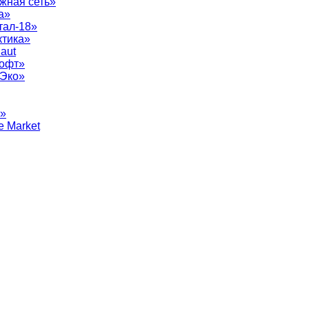
жная сеть»
а»
тал-18»
ктика»
aut
софт»
рЭко»
т»
e Market