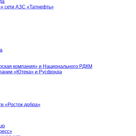
да
в» сети АЗС «Татнефть»
а
рская компания» и Национального РДКМ
пании «Ютека» и Русфонда
и «Росток добра»
up
ресс»