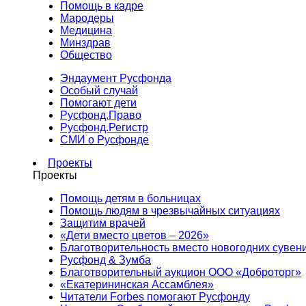
Помощь в кадре
Мародеры
Медицина
Минздрав
Общество
Эндаумент Русфонда
Особый случай
Помогают дети
Русфонд.Право
Русфонд.Регистр
СМИ о Русфонде
Проекты
Проекты
Помощь детям в больницах
Помощь людям в чрезвычайных ситуациях
Защитим врачей
«Дети вместо цветов – 2026»
Благотворительность вместо новогодних сувен
Русфонд & Зумба
Благотворительный аукцион ООО «Доброторг»
«Екатерининская Ассамблея»
Читатели Forbes помогают Русфонду