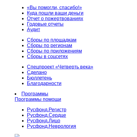
«Вы помогли, спасибо!»
Куда пошли ваши деньги
Отчет о пожертвованиях
Годовые отчеты
Аудит
Сборы по площадкам
Сборы по регионам
Сборы по приложениям
Сборы в соцсетях
Спецпроект «Четверть века»
Сделано
Бюллетень
Благодарности
Программы
Программы помощи
Русфонд.
Регистр
Русфонд.
Сердце
Русфонд.
Лицо
Русфонд.
Неврология