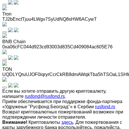
Tron
TJ2bEnctTjuu4LWgv7SyUdNQ8sHW6ACywT
BNB Chain
0xa06cFC044d923cd93003d835Cd409084ac605E76
TON
UQDLYQruUJOF0iqryrCcrCkRB8dmAWqkTba5hTSOaL1SHf
Если вы хотите отправить другую криптовалюту,
напишите
rusfond@rusfond.rs
.
Приём обеспечивается при поддержке фонда-партнера
«Удружење "Русфонд Београд"» в Сербии
rusfond.rs
Возврат криптовалютных пожертвований возможен при
подтверждении личности отправителя.
Внимание!
Криптовалюты
здесь
. Для пожертвования с
карты зарубежного банка воспользуйтесь, пожалуйста,