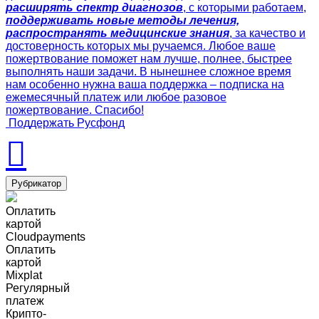
расширять спектр диагнозов
, с которыми работаем,
поддерживать новые методы лечения,
распространять медицинские знания
, за качество и
достоверность которых мы ручаемся. Любое ваше
пожертвование поможет нам лучше, полнее, быстрее
выполнять наши задачи. В нынешнее сложное время
нам особенно нужна ваша поддержка – подписка на
ежемесячный платеж или любое разовое
пожертвование. Спасибо!
Поддержать Русфонд
Рубрикатор
Оплатить
картой
Cloudpayments
Оплатить
картой
Mixplat
Регулярный
платеж
Крипто-