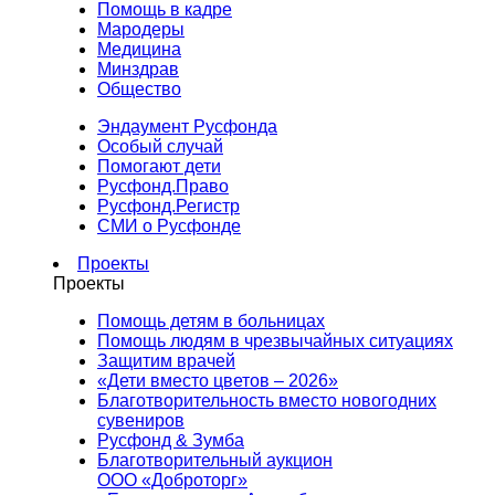
Помощь в кадре
Мародеры
Медицина
Минздрав
Общество
Эндаумент Русфонда
Особый случай
Помогают дети
Русфонд.Право
Русфонд.Регистр
СМИ о Русфонде
Проекты
Проекты
Помощь детям в больницах
Помощь людям в чрезвычайных ситуациях
Защитим врачей
«Дети вместо цветов – 2026»
Благотворительность вместо новогодних
сувениров
Русфонд & Зумба
Благотворительный аукцион
ООО «Доброторг»