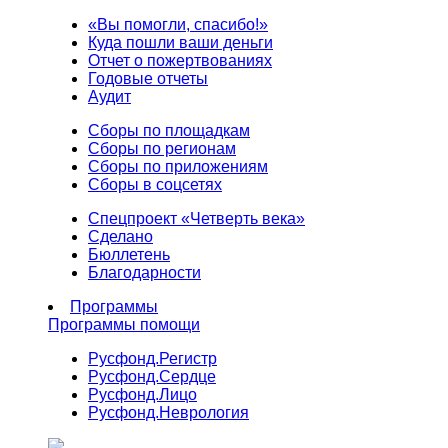
«Вы помогли, спасибо!»
Куда пошли ваши деньги
Отчет о пожертвованиях
Годовые отчеты
Аудит
Сборы по площадкам
Сборы по регионам
Сборы по приложениям
Сборы в соцсетях
Спецпроект «Четверть века»
Сделано
Бюллетень
Благодарности
Программы
Программы помощи
Русфонд.
Регистр
Русфонд.
Сердце
Русфонд.
Лицо
Русфонд.
Неврология