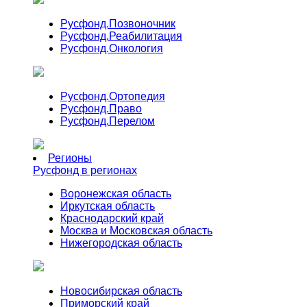
Русфонд.
Позвоночник
Русфонд.
Реабилитация
Русфонд.
Онкология
Русфонд.
Ортопедия
Русфонд.
Право
Русфонд.
Перелом
Регионы
Русфонд в регионах
Воронежская область
Иркутская область
Краснодарский край
Москва и Московская область
Нижегородская область
Новосибирская область
Приморский край