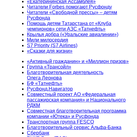
«Екатерининская Ассамблея»
Читатели Forbes помогают Русфонду
Читатели «Свободной прессы» – детям
Русфонда
Помощь детям Татарстана от «Клуба
чемпионов» сети АЗС «Татнефть»
Крылья добра («Уральские авиалинии»)
Мили милосердия
S7 Priority (S7 Airlines)
«Сказки для жизни»
«Активный гражданин» и «Миллион призов»
Группа «Трансойл»
Благотворительная деятельность
Олега Леонова
БФ «Татнефть»
Русфонд.Навигатор
Совместный проект АО «Федеральная
пассажирская компания» и Национального
РДКМ
Совместная благотворительная программа
компании «Ютека» и Русфонда
Транспортная группа FESCO
Благотворительный сервис Альфа-Банка
Сбербанк