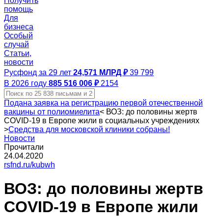
Получить
помощь
Для
бизнеса
Особый
случай
Статьи,
новости
Русфонд за 29 лет
24,571 МЛРД ₽
39 799
В 2026 году
885 516 006 ₽
2154
Подана заявка на регистрацию первой отечественной
вакцины от полиомиелита
<
ВОЗ: до половины жертв
COVID-19 в Европе жили в социальных учреждениях
>
Средства для московской клиники собраны!
Новости
Прочитали
24.04.2020
rsfnd.ru/kubwh
ВОЗ: до половины жертв
COVID-19 в Европе жили