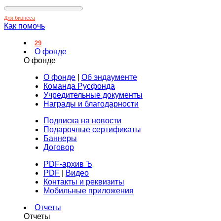
Для бизнеса
Как помочь
29
О фонде
О фонде
О фонде
|
Об эндаументе
Команда Русфонда
Учредительные документы
Награды и благодарности
Подписка на новости
Подарочные сертификаты
Баннеры
Договор
PDF-архив Ъ
PDF
|
Видео
Контакты и реквизиты
Мобильные приложения
Отчеты
Отчеты