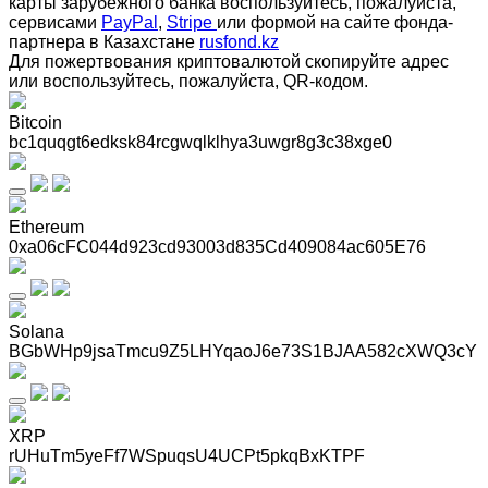
карты зарубежного банка воспользуйтесь, пожалуйста,
сервисами
PayPal
,
Stripe
или формой на сайте фонда-
партнера в Казахстане
rusfond.kz
Для пожертвования криптовалютой скопируйте адрес
или воспользуйтесь, пожалуйста, QR-кодом
.
Bitcoin
bc1quqgt6edksk84rcgwqlklhya3uwgr8g3c38xge0
Ethereum
0xa06cFC044d923cd93003d835Cd409084ac605E76
Solana
BGbWHp9jsaTmcu9Z5LHYqaoJ6e73S1BJAA582cXWQ3cY
XRP
rUHuTm5yeFf7WSpuqsU4UCPt5pkqBxKTPF