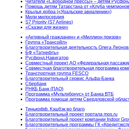
Читатели «Свободной прессы» – детям Русфон
Помощь детям Татарстана от «Клуба чемпионо
Крылья добра («Уральские авиалинии»)
Мили милосердия
S7 Priority (S7 Airlines)
«Сказки для жизни»
«Активный гражданин» и «Миллион призов»
Группа «Трансойл»
Благотворительная деятельность Олега Леонов
БФ «Татнефть»
Русфонд.Навигатор
Совместный проект АО «Федеральная пассажи
Совместная благотворительная программа ком
Транспортная группа FESCO
Благотворительный сервис Альфа-Банка
Сбербанк
РНКБ Банк (ПАО)
Программа «Мультибонус» от Банка ВТБ
Программа помощи детям Свердловской област
Тинькофф. Кэшбэк во благо
Благотворительный проект портала mos.ru
Благотворительный проект компании Indoor Gro
Благотворительные программы ГК «Кредитэксп