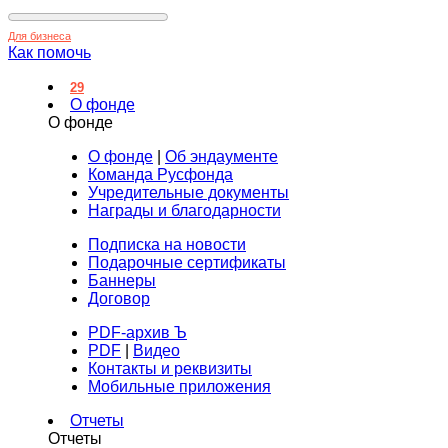
Для бизнеса
Как помочь
29
О фонде
О фонде
О фонде
|
Об эндаументе
Команда Русфонда
Учредительные документы
Награды и благодарности
Подписка на новости
Подарочные сертификаты
Баннеры
Договор
PDF-архив Ъ
PDF
|
Видео
Контакты и реквизиты
Мобильные приложения
Отчеты
Отчеты