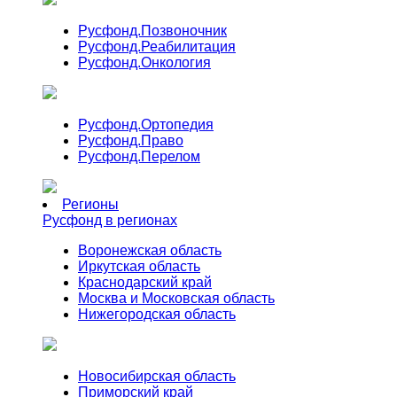
Русфонд.
Позвоночник
Русфонд.
Реабилитация
Русфонд.
Онкология
Русфонд.
Ортопедия
Русфонд.
Право
Русфонд.
Перелом
Регионы
Русфонд в регионах
Воронежская область
Иркутская область
Краснодарский край
Москва и Московская область
Нижегородская область
Новосибирская область
Приморский край