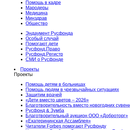
Помощь в кадре
Мародеры
Медицина
Минздрав
Общество
Эндаумент Русфонда
Особый случай
Помогают дети
Русфонд.Право
Русфонд.Регистр
СМИ о Русфонде
Проекты
Проекты
Помощь детям в больницах
Помощь людям в чрезвычайных ситуациях
Защитим врачей
«Дети вместо цветов – 2026»
Благотворительность вместо новогодних сувен
Русфонд & Зумба
Благотворительный аукцион ООО «Доброторг»
«Екатерининская Ассамблея»
Читатели Forbes помогают Русфонду