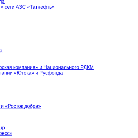
да
в» сети АЗС «Татнефть»
а
рская компания» и Национального РДКМ
пании «Ютека» и Русфонда
и «Росток добра»
up
ресс»