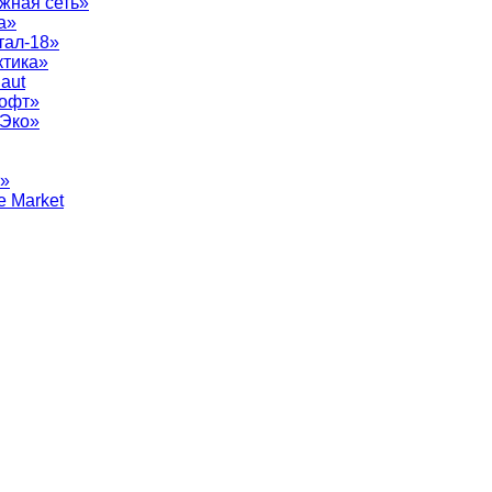
жная сеть»
а»
тал-18»
ктика»
aut
софт»
рЭко»
т»
e Market