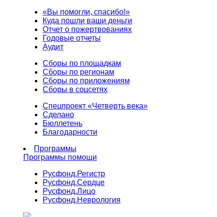
«Вы помогли, спасибо!»
Куда пошли ваши деньги
Отчет о пожертвованиях
Годовые отчеты
Аудит
Сборы по площадкам
Сборы по регионам
Сборы по приложениям
Сборы в соцсетях
Спецпроект «Четверть века»
Сделано
Бюллетень
Благодарности
Программы
Программы помощи
Русфонд.
Регистр
Русфонд.
Сердце
Русфонд.
Лицо
Русфонд.
Неврология