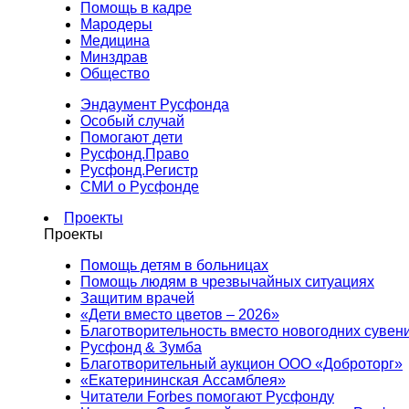
Помощь в кадре
Мародеры
Медицина
Минздрав
Общество
Эндаумент Русфонда
Особый случай
Помогают дети
Русфонд.Право
Русфонд.Регистр
СМИ о Русфонде
Проекты
Проекты
Помощь детям в больницах
Помощь людям в чрезвычайных ситуациях
Защитим врачей
«Дети вместо цветов – 2026»
Благотворительность вместо новогодних сувен
Русфонд & Зумба
Благотворительный аукцион ООО «Доброторг»
«Екатерининская Ассамблея»
Читатели Forbes помогают Русфонду