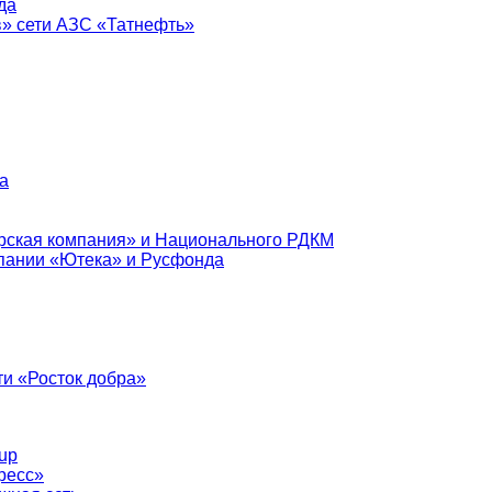
да
в» сети АЗС «Татнефть»
а
рская компания» и Национального РДКМ
пании «Ютека» и Русфонда
и «Росток добра»
up
ресс»