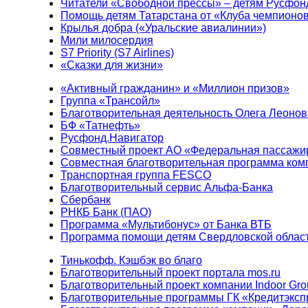
Читатели «Свободной прессы» – детям Русфон
Помощь детям Татарстана от «Клуба чемпионо
Крылья добра («Уральские авиалинии»)
Мили милосердия
S7 Priority (S7 Airlines)
«Сказки для жизни»
«Активный гражданин» и «Миллион призов»
Группа «Трансойл»
Благотворительная деятельность Олега Леонов
БФ «Татнефть»
Русфонд.Навигатор
Совместный проект АО «Федеральная пассажи
Совместная благотворительная программа ком
Транспортная группа FESCO
Благотворительный сервис Альфа-Банка
Сбербанк
РНКБ Банк (ПАО)
Программа «Мультибонус» от Банка ВТБ
Программа помощи детям Свердловской област
Тинькофф. Кэшбэк во благо
Благотворительный проект портала mos.ru
Благотворительный проект компании Indoor Gro
Благотворительные программы ГК «Кредитэксп