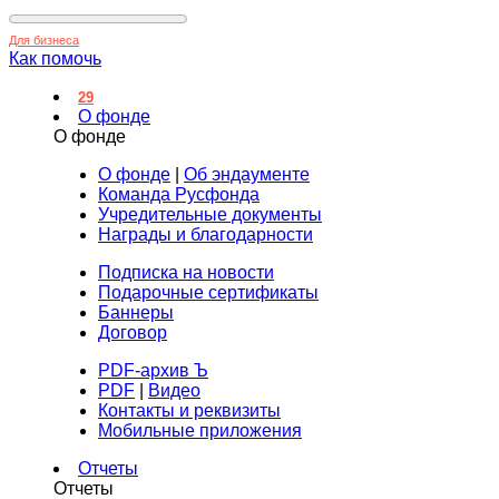
Для бизнеса
Как помочь
29
О фонде
О фонде
О фонде
|
Об эндаументе
Команда Русфонда
Учредительные документы
Награды и благодарности
Подписка на новости
Подарочные сертификаты
Баннеры
Договор
PDF-архив Ъ
PDF
|
Видео
Контакты и реквизиты
Мобильные приложения
Отчеты
Отчеты