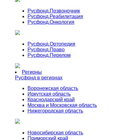
Русфонд.
Позвоночник
Русфонд.
Реабилитация
Русфонд.
Онкология
Русфонд.
Ортопедия
Русфонд.
Право
Русфонд.
Перелом
Регионы
Русфонд в регионах
Воронежская область
Иркутская область
Краснодарский край
Москва и Московская область
Нижегородская область
Новосибирская область
Приморский край