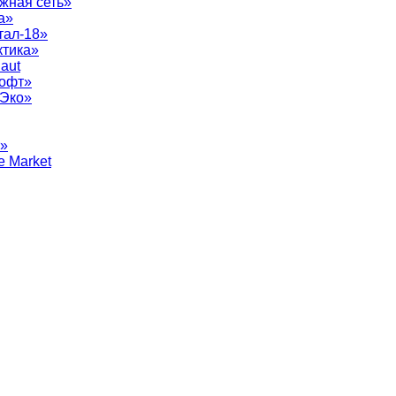
жная сеть»
а»
тал-18»
ктика»
aut
софт»
рЭко»
т»
e Market