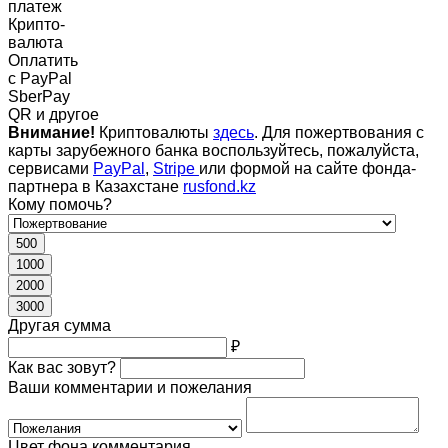
платеж
Крипто-
валюта
Оплатить
c PayPal
SberPay
QR и другое
Внимание!
Криптовалюты
здесь
. Для пожертвования с
карты зарубежного банка воспользуйтесь, пожалуйста,
сервисами
PayPal
,
Stripe
или формой на сайте фонда-
партнера в Казахстане
rusfond.kz
Кому помочь?
500
1000
2000
3000
Другая сумма
₽
Как вас зовут?
Ваши комментарии и пожелания
Цвет фона комментария