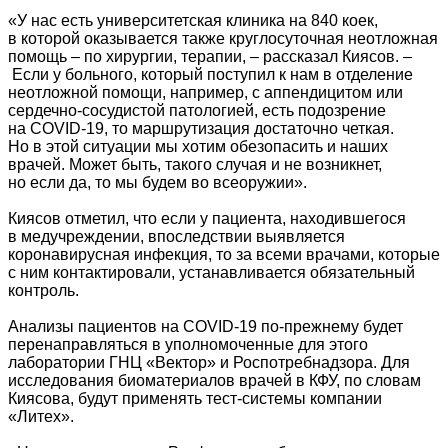
«У нас есть университетская клиника на 840 коек,
в которой оказывается также круглосуточная неотложная
помощь – по хирургии, терапии, – рассказал Киясов. –
Если у больного, который поступил к нам в отделение
неотложной помощи, например, с аппендицитом или
сердечно-сосудистой патологией, есть подозрение
на COVID-19, то маршрутизация достаточно четкая.
Но в этой ситуации мы хотим обезопасить и наших
врачей. Может быть, такого случая и не возникнет,
но если да, то мы будем во всеоружии».
Киясов отметил, что если у пациента, находившегося
в медучреждении, впоследствии выявляется
коронавирусная инфекция, то за всеми врачами, которые
с ним контактировали, устанавливается обязательный
контроль.
Анализы пациентов на COVID-19 по-прежнему будет
перенаправляться в уполномоченные для этого
лаборатории ГНЦ «Вектор» и Роспотребнадзора. Для
исследования биоматериалов врачей в КФУ, по словам
Киясова, будут применять тест-системы компании
«Литех».