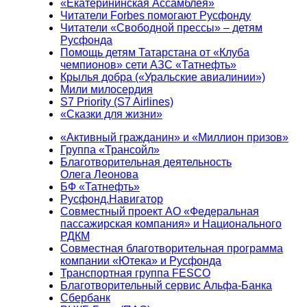
«Екатерининская Ассамблея»
Читатели Forbes помогают Русфонду
Читатели «Свободной прессы» – детям
Русфонда
Помощь детям Татарстана от «Клуба
чемпионов» сети АЗС «Татнефть»
Крылья добра («Уральские авиалинии»)
Мили милосердия
S7 Priority (S7 Airlines)
«Сказки для жизни»
«Активный гражданин» и «Миллион призов»
Группа «Трансойл»
Благотворительная деятельность
Олега Леонова
БФ «Татнефть»
Русфонд.Навигатор
Совместный проект АО «Федеральная
пассажирская компания» и Национального
РДКМ
Совместная благотворительная программа
компании «Ютека» и Русфонда
Транспортная группа FESCO
Благотворительный сервис Альфа-Банка
Сбербанк