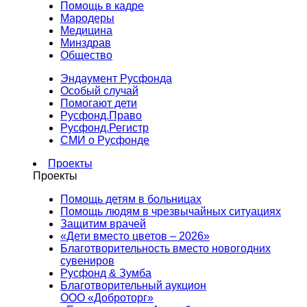
Помощь в кадре
Мародеры
Медицина
Минздрав
Общество
Эндаумент Русфонда
Особый случай
Помогают дети
Русфонд.Право
Русфонд.Регистр
СМИ о Русфонде
Проекты
Проекты
Помощь детям в больницах
Помощь людям в чрезвычайных ситуациях
Защитим врачей
«Дети вместо цветов – 2026»
Благотворительность вместо новогодних
сувениров
Русфонд & Зумба
Благотворительный аукцион
ООО «Доброторг»