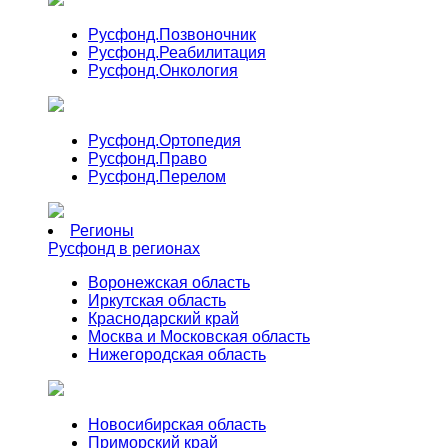
Русфонд.
Позвоночник
Русфонд.
Реабилитация
Русфонд.
Онкология
Русфонд.
Ортопедия
Русфонд.
Право
Русфонд.
Перелом
Регионы
Русфонд в регионах
Воронежская область
Иркутская область
Краснодарский край
Москва и Московская область
Нижегородская область
Новосибирская область
Приморский край