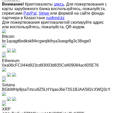
Внимание!
Криптовалюты
здесь
. Для пожертвования с
карты зарубежного банка воспользуйтесь, пожалуйста,
сервисами
PayPal
,
Stripe
или формой на сайте фонда-
партнера в Казахстане
rusfond.kz
Для пожертвования криптовалютой скопируйте адрес
или воспользуйтесь, пожалуйста, QR-кодом
.
Bitcoin
bc1quqgt6edksk84rcgwqlklhya3uwgr8g3c38xge0
Ethereum
0xa06cFC044d923cd93003d835Cd409084ac605E76
Solana
BGbWHp9jsaTmcu9Z5LHYqaoJ6e73S1BJAA582cXWQ3cY
XRP