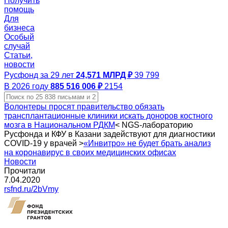
Получить
помощь
Для
бизнеса
Особый
случай
Статьи,
новости
Русфонд за 29 лет
24,571 МЛРД ₽
39 799
В 2026 году
885 516 006 ₽
2154
Волонтеры просят правительство обязать
трансплантационные клиники искать доноров костного
мозга в Национальном РДКМ
<
NGS-лабораторию
Русфонда и КФУ в Казани задействуют для диагностики
COVID-19 у врачей
>
«Инвитро» не будет брать анализ
на коронавирус в своих медицинских офисах
Новости
Прочитали
7.04.2020
rsfnd.ru/2bVmy