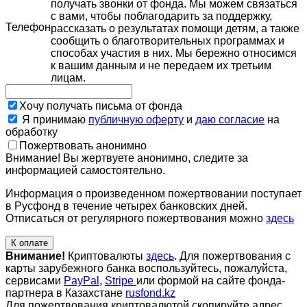
получать звонки от фонда. Мы можем связаться
с вами, чтобы поблагодарить за поддержку,
Телефон
рассказать о результатах помощи детям, а также
сообщить о благотворительных программах и
способах участия в них. Мы бережно относимся
к вашим данным и не передаем их третьим
лицам.
Хочу получать письма от фонда
Я принимаю
публичную оферту
и
даю согласие
на
обработку
Пожертвовать анонимно
Внимание! Вы жертвуете анонимно, следите за
информацией самостоятельно.
Информация о произведенном пожертвовании поступает
в Русфонд в течение четырех банковских дней.
Отписаться от регулярного пожертвования можно
здесь
К оплате
Внимание!
Криптовалюты
здесь
. Для пожертвования с
карты зарубежного банка воспользуйтесь, пожалуйста,
сервисами
PayPal
,
Stripe
или формой на сайте фонда-
партнера в Казахстане
rusfond.kz
Для пожертвования криптовалютой скопируйте адрес