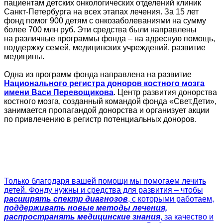
пациентам детских онкологических отделений клиник
Санкт-Петербурга на всех этапах лечения. За 15 лет
фонд помог 900 детям с онкозаболеваниями на сумму
более 700 млн руб. Эти средства были направлены
на различные программы фонда – на адресную помощь,
поддержку семей, медицинских учреждений, развитие
медицины.
Одна из программ фонда направлена на развитие
Национального регистра доноров костного мозга
имени Васи Перевощикова
. Центр развития донорства
костного мозга, созданный командой фонда «Свет.Дети»,
занимается пропагандой донорства и организует акции
по привлечению в регистр потенциальных доноров.
Только благодаря вашей помощи мы помогаем лечить
детей. Фонду нужны и средства для развития – чтобы
расширять спектр диагнозов
, с которыми работаем,
поддерживать новые методы лечения,
распространять медицинские знания
, за качество и