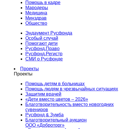
Помощь в кадре
Мародеры
Медицина
Минздрав
Общество
Эндаумент Русфонда
Особый случай
Помогают дети
Русфонд.Право
Русфонд.Регистр
СМИ о Русфонде
Проекты
Проекты
Помощь детям в больницах
Помощь людям в чрезвычайных ситуациях
Защитим врачей
«Дети вместо цветов – 2026»
Благотворительность вместо новогодних
сувениров
Русфонд & Зумба
Благотворительный аукцион
ООО «Доброторг»