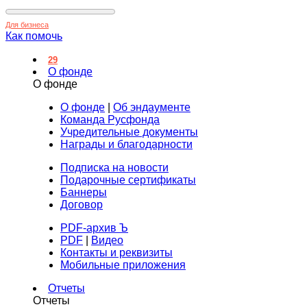
Для бизнеса
Как помочь
29
О фонде
О фонде
О фонде
|
Об эндаументе
Команда Русфонда
Учредительные документы
Награды и благодарности
Подписка на новости
Подарочные сертификаты
Баннеры
Договор
PDF-архив Ъ
PDF
|
Видео
Контакты и реквизиты
Мобильные приложения
Отчеты
Отчеты