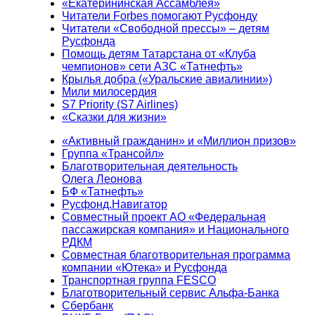
«Екатерининская Ассамблея»
Читатели Forbes помогают Русфонду
Читатели «Свободной прессы» – детям
Русфонда
Помощь детям Татарстана от «Клуба
чемпионов» сети АЗС «Татнефть»
Крылья добра («Уральские авиалинии»)
Мили милосердия
S7 Priority (S7 Airlines)
«Сказки для жизни»
«Активный гражданин» и «Миллион призов»
Группа «Трансойл»
Благотворительная деятельность
Олега Леонова
БФ «Татнефть»
Русфонд.Навигатор
Совместный проект АО «Федеральная
пассажирская компания» и Национального
РДКМ
Совместная благотворительная программа
компании «Ютека» и Русфонда
Транспортная группа FESCO
Благотворительный сервис Альфа-Банка
Сбербанк