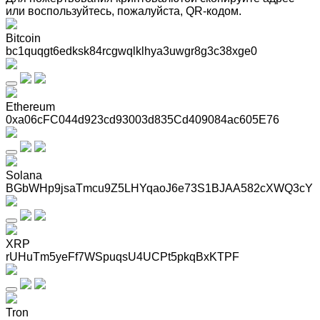
или воспользуйтесь, пожалуйста, QR-кодом
.
Bitcoin
bc1quqgt6edksk84rcgwqlklhya3uwgr8g3c38xge0
Ethereum
0xa06cFC044d923cd93003d835Cd409084ac605E76
Solana
BGbWHp9jsaTmcu9Z5LHYqaoJ6e73S1BJAA582cXWQ3cY
XRP
rUHuTm5yeFf7WSpuqsU4UCPt5pkqBxKTPF
Tron