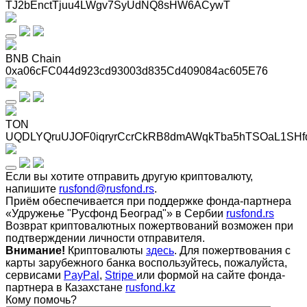
TJ2bEnctTjuu4LWgv7SyUdNQ8sHW6ACywT
BNB Chain
0xa06cFC044d923cd93003d835Cd409084ac605E76
TON
UQDLYQruUJOF0iqryrCcrCkRB8dmAWqkTba5hTSOaL1SHf
Если вы хотите отправить другую криптовалюту,
напишите
rusfond@rusfond.rs
.
Приём обеспечивается при поддержке фонда-партнера
«Удружење "Русфонд Београд"» в Сербии
rusfond.rs
Возврат криптовалютных пожертвований возможен при
подтверждении личности отправителя.
Внимание!
Криптовалюты
здесь
. Для пожертвования с
карты зарубежного банка воспользуйтесь, пожалуйста,
сервисами
PayPal
,
Stripe
или формой на сайте фонда-
партнера в Казахстане
rusfond.kz
Кому помочь?