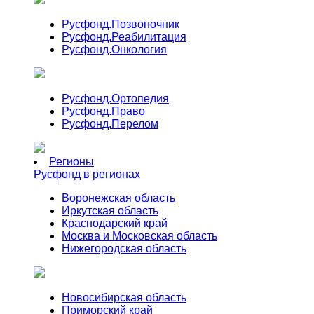
Русфонд.
Позвоночник
Русфонд.
Реабилитация
Русфонд.
Онкология
Русфонд.
Ортопедия
Русфонд.
Право
Русфонд.
Перелом
Регионы
Русфонд в регионах
Воронежская область
Иркутская область
Краснодарский край
Москва и Московская область
Нижегородская область
Новосибирская область
Приморский край