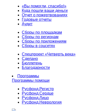
«Вы помогли, спасибо!»
Куда пошли ваши деньги
Отчет о пожертвованиях
Годовые отчеты
Аудит
Сборы по площадкам
Сборы по регионам
Сборы по приложениям
Сборы в соцсетях
Спецпроект «Четверть века»
Сделано
Бюллетень
Благодарности
Программы
Программы помощи
Русфонд.
Регистр
Русфонд.
Сердце
Русфонд.
Лицо
Русфонд.
Неврология