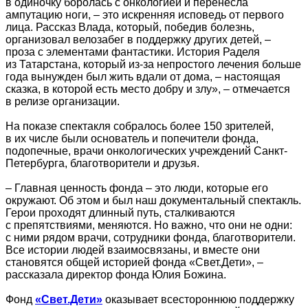
в одиночку боролась с онкологией и перенесла
ампутацию ноги, – это искренняя исповедь от первого
лица. Рассказ Влада, который, победив болезнь,
организовал велозабег в поддержку других детей, –
проза с элементами фантастики. История Раделя
из Татарстана, который из-за непростого лечения больше
года вынужден был жить вдали от дома, – настоящая
сказка, в которой есть место добру и злу», – отмечается
в релизе организации.
На показе спектакля собралось более 150 зрителей,
в их числе были основатель и попечители фонда,
подопечные, врачи онкологических учреждений Санкт-
Петербурга, благотворители и друзья.
– Главная ценность фонда – это люди, которые его
окружают. Об этом и был наш документальный спектакль.
Герои проходят длинный путь, сталкиваются
с препятствиями, меняются. Но важно, что они не одни:
с ними рядом врачи, сотрудники фонда, благотворители.
Все истории людей взаимосвязаны, и вместе они
становятся общей историей фонда «Свет.Дети», –
рассказала директор фонда Юлия Божина.
Фонд
«Свет.Дети»
оказывает всестороннюю поддержку