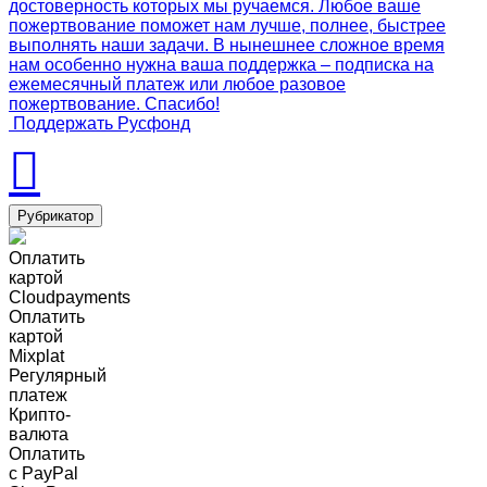
достоверность которых мы ручаемся. Любое ваше
пожертвование поможет нам лучше, полнее, быстрее
выполнять наши задачи. В нынешнее сложное время
нам особенно нужна ваша поддержка – подписка на
ежемесячный платеж или любое разовое
пожертвование. Спасибо!
Поддержать Русфонд
Рубрикатор
Оплатить
картой
Cloudpayments
Оплатить
картой
Mixplat
Регулярный
платеж
Крипто-
валюта
Оплатить
c PayPal