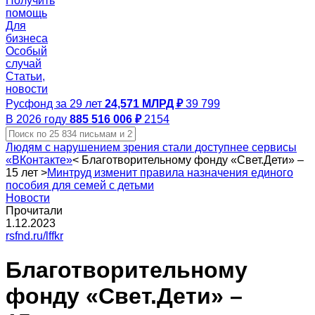
Получить
помощь
Для
бизнеса
Особый
случай
Статьи,
новости
Русфонд за 29 лет
24,571 МЛРД ₽
39 799
В 2026 году
885 516 006 ₽
2154
Людям с нарушением зрения стали доступнее сервисы
«ВКонтакте»
<
Благотворительному фонду «Свет.Дети» –
15 лет
>
Минтруд изменит правила назначения единого
пособия для семей с детьми
Новости
Прочитали
1.12.2023
rsfnd.ru/lffkr
Благотворительному
фонду «Свет.Дети» –