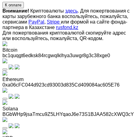
К оплате
Внимание!
Криптовалюты
здесь
. Для пожертвования с
карты зарубежного банка воспользуйтесь, пожалуйста,
сервисами
PayPal
,
Stripe
или формой на сайте фонда-
партнера в Казахстане
rusfond.kz
Для пожертвования криптовалютой скопируйте адрес
или воспользуйтесь, пожалуйста, QR-кодом
.
Bitcoin
bc1quqgt6edksk84rcgwqlklhya3uwgr8g3c38xge0
Ethereum
0xa06cFC044d923cd93003d835Cd409084ac605E76
Solana
BGbWHp9jsaTmcu9Z5LHYqaoJ6e73S1BJAA582cXWQ3cY