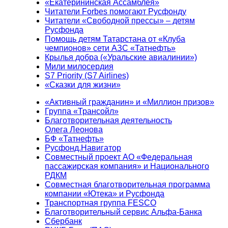
«Екатерининская Ассамблея»
Читатели Forbes помогают Русфонду
Читатели «Свободной прессы» – детям
Русфонда
Помощь детям Татарстана от «Клуба
чемпионов» сети АЗС «Татнефть»
Крылья добра («Уральские авиалинии»)
Мили милосердия
S7 Priority (S7 Airlines)
«Сказки для жизни»
«Активный гражданин» и «Миллион призов»
Группа «Трансойл»
Благотворительная деятельность
Олега Леонова
БФ «Татнефть»
Русфонд.Навигатор
Совместный проект АО «Федеральная
пассажирская компания» и Национального
РДКМ
Совместная благотворительная программа
компании «Ютека» и Русфонда
Транспортная группа FESCO
Благотворительный сервис Альфа-Банка
Сбербанк