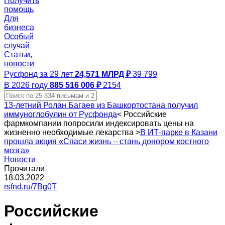
Получить
помощь
Для
бизнеса
Особый
случай
Статьи,
новости
Русфонд за 29 лет
24,571 МЛРД ₽
39 799
В 2026 году
885 516 006 ₽
2154
13-летний Ролан Багаев из Башкортостана получил
иммуноглобулин от Русфонда
<
Российские
фармкомпании попросили индексировать цены на
жизненно необходимые лекарства
>
В ИТ-парке в Казани
прошла акция «Спаси жизнь – стань донором костного
мозга»
Новости
Прочитали
18.03.2022
rsfnd.ru/7Bg0T
Российские