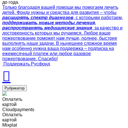
до года.
Только благодаря вашей помощи мы помогаем лечить
детей. Фонду нужны и средства для развития – чтобы
расширять спектр диагнозов
, с которыми работаем,
поддерживать новые методы лечения,
распространять медицинские знания
, за качество и
достоверность которых мы ручаемся. Любое ваше
пожертвование поможет нам лучше, полнее, быстрее
выполнять наши задачи. В нынешнее сложное время
нам особенно нужна ваша поддержка – подписка на
ежемесячный платеж или любое разовое
пожертвование. Спасибо!
Поддержать Русфонд
Рубрикатор
Оплатить
картой
Cloudpayments
Оплатить
картой
Mixplat