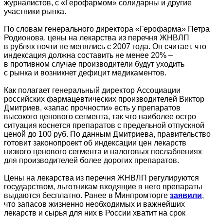
журналистов, с «Герофармом» солидарны и другие
участники рынка.
По словам генерального директора «Герофарма» Петра
Родионова, цены на лекарства из перечня ЖНВЛП
в рублях почти не менялись с 2007 года. Он считает, что
индексация должна составить не менее 20% –
в противном случае производители будут уходить
с рынка и возникнет дефицит медикаментов.
Как полагает генеральный директор Ассоциации
российских фармацевтических производителей Виктор
Дмитриев, «запас прочности» есть у препаратов
высокого ценового сегмента, так что наиболее остро
ситуация коснется препаратов с предельной отпускной
ценой до 100 руб. По данным Дмитриева, правительство
готовит законопроект об индексации цен лекарств
низкого ценового сегмента и налоговых послаблениях
для производителей более дорогих препаратов.
Цены на лекарства из перечня ЖНВЛП регулируются
государством, льготникам входящие в него препараты
выдаются бесплатно. Ранее в Минпромторге
заявили
,
что запасов жизненно необходимых и важнейших
лекарств и сырья для них в России хватит на срок