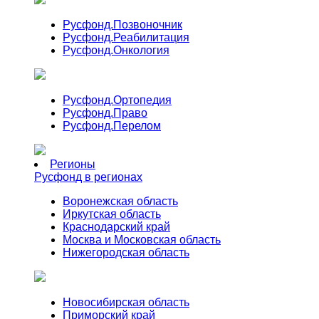
Русфонд.
Позвоночник
Русфонд.
Реабилитация
Русфонд.
Онкология
Русфонд.
Ортопедия
Русфонд.
Право
Русфонд.
Перелом
Регионы
Русфонд в регионах
Воронежская область
Иркутская область
Краснодарский край
Москва и Московская область
Нижегородская область
Новосибирская область
Приморский край