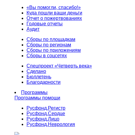
«Вы помогли, спасибо!»
Куда пошли ваши деньги
Отчет о пожертвованиях
Годовые отчеты
Аудит
Сборы по площадкам
Сборы по регионам
Сборы по приложениям
Сборы в соцсетях
Спецпроект «Четверть века»
Сделано
Бюллетень
Благодарности
Программы
Программы помощи
Русфонд.
Регистр
Русфонд.
Сердце
Русфонд.
Лицо
Русфонд.
Неврология