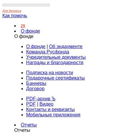
Для бизнеса
Как помочь
29
О фонде
О фонде
О фонде
|
Об эндаументе
Команда Русфонда
Учредительные документы
Награды и благодарности
Подписка на новости
Подарочные сертификаты
Баннеры
Договор
PDF-архив Ъ
PDF
|
Видео
Контакты и реквизиты
Мобильные приложения
Отчеты
Отчеты