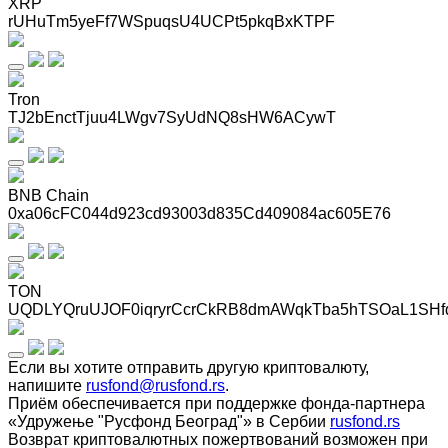
XRP
rUHuTm5yeFf7WSpuqsU4UCPt5pkqBxKTPF
Tron
TJ2bEnctTjuu4LWgv7SyUdNQ8sHW6ACywT
BNB Chain
0xa06cFC044d923cd93003d835Cd409084ac605E76
TON
UQDLYQruUJOF0iqryrCcrCkRB8dmAWqkTba5hTSOaL1SHf
Если вы хотите отправить другую криптовалюту,
напишите
rusfond@rusfond.rs
.
Приём обеспечивается при поддержке фонда-партнера
«Удружење "Русфонд Београд"» в Сербии
rusfond.rs
Возврат криптовалютных пожертвований возможен при