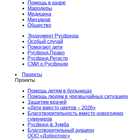
Помощь в кадре
Мародеры
Медицина
Минздрав
Общество
Эндаумент Русфонда
Особый случай
Помогают дети
Русфонд.Право
Русфонд.Регистр
СМИ о Русфонде
Проекты
Проекты
Помощь детям в больницах
Помощь людям в чрезвычайных ситуациях
Защитим врачей
«Дети вместо цветов – 2026»
Благотворительность вместо новогодних
сувениров
Русфонд & Зумба
Благотворительный аукцион
ООО «Доброторг»