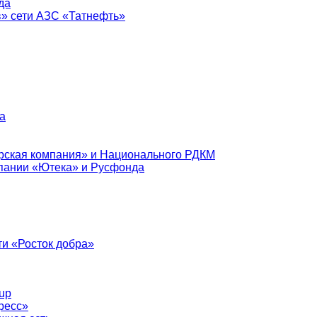
да
в» сети АЗС «Татнефть»
а
рская компания» и Национального РДКМ
пании «Ютека» и Русфонда
и «Росток добра»
up
ресс»