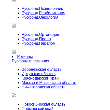
Русфонд.
Позвоночник
Русфонд.
Реабилитация
Русфонд.
Онкология
Русфонд.
Ортопедия
Русфонд.
Право
Русфонд.
Перелом
Регионы
Русфонд в регионах
Воронежская область
Иркутская область
Краснодарский край
Москва и Московская область
Нижегородская область
Новосибирская область
Приморский край