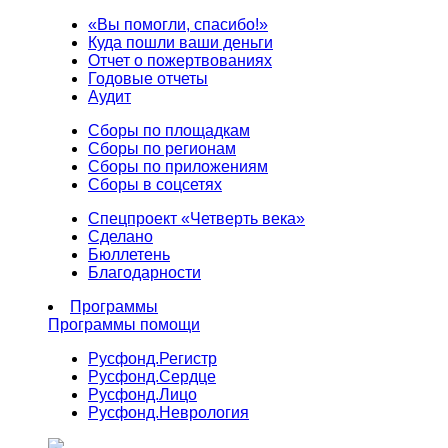
«Вы помогли, спасибо!»
Куда пошли ваши деньги
Отчет о пожертвованиях
Годовые отчеты
Аудит
Сборы по площадкам
Сборы по регионам
Сборы по приложениям
Сборы в соцсетях
Спецпроект «Четверть века»
Сделано
Бюллетень
Благодарности
Программы
Программы помощи
Русфонд.
Регистр
Русфонд.
Сердце
Русфонд.
Лицо
Русфонд.
Неврология