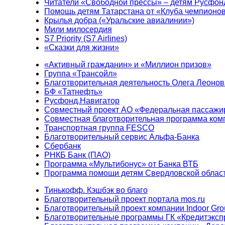
Читатели «Свободной прессы» – детям Русфон
Помощь детям Татарстана от «Клуба чемпионо
Крылья добра («Уральские авиалинии»)
Мили милосердия
S7 Priority (S7 Airlines)
«Сказки для жизни»
«Активный гражданин» и «Миллион призов»
Группа «Трансойл»
Благотворительная деятельность Олега Леонов
БФ «Татнефть»
Русфонд.Навигатор
Совместный проект АО «Федеральная пассажи
Совместная благотворительная программа ком
Транспортная группа FESCO
Благотворительный сервис Альфа-Банка
Сбербанк
РНКБ Банк (ПАО)
Программа «Мультибонус» от Банка ВТБ
Программа помощи детям Свердловской област
Тинькофф. Кэшбэк во благо
Благотворительный проект портала mos.ru
Благотворительный проект компании Indoor Gro
Благотворительные программы ГК «Кредитэксп