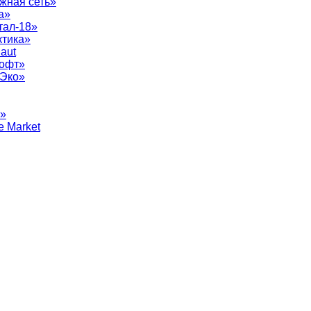
жная сеть»
а»
тал-18»
ктика»
aut
софт»
рЭко»
т»
e Market