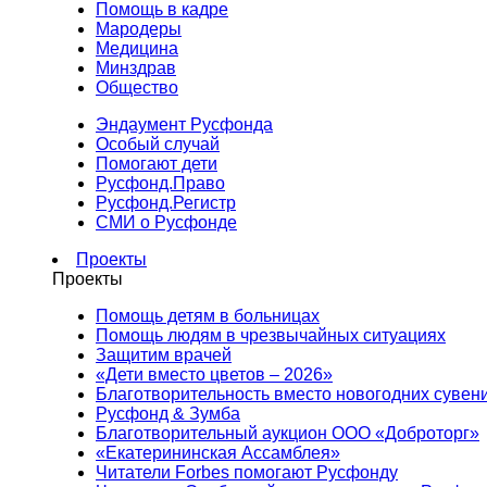
Помощь в кадре
Мародеры
Медицина
Минздрав
Общество
Эндаумент Русфонда
Особый случай
Помогают дети
Русфонд.Право
Русфонд.Регистр
СМИ о Русфонде
Проекты
Проекты
Помощь детям в больницах
Помощь людям в чрезвычайных ситуациях
Защитим врачей
«Дети вместо цветов – 2026»
Благотворительность вместо новогодних сувен
Русфонд & Зумба
Благотворительный аукцион ООО «Доброторг»
«Екатерининская Ассамблея»
Читатели Forbes помогают Русфонду