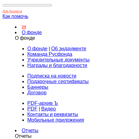
Для бизнеса
Как помочь
29
О фонде
О фонде
О фонде
|
Об эндаументе
Команда Русфонда
Учредительные документы
Награды и благодарности
Подписка на новости
Подарочные сертификаты
Баннеры
Договор
PDF-архив Ъ
PDF
|
Видео
Контакты и реквизиты
Мобильные приложения
Отчеты
Отчеты