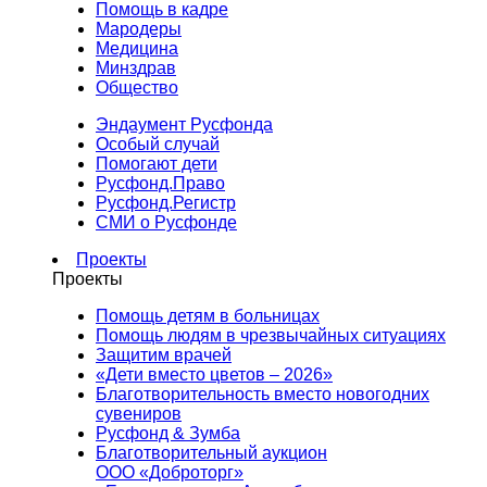
Помощь в кадре
Мародеры
Медицина
Минздрав
Общество
Эндаумент Русфонда
Особый случай
Помогают дети
Русфонд.Право
Русфонд.Регистр
СМИ о Русфонде
Проекты
Проекты
Помощь детям в больницах
Помощь людям в чрезвычайных ситуациях
Защитим врачей
«Дети вместо цветов – 2026»
Благотворительность вместо новогодних
сувениров
Русфонд & Зумба
Благотворительный аукцион
ООО «Доброторг»