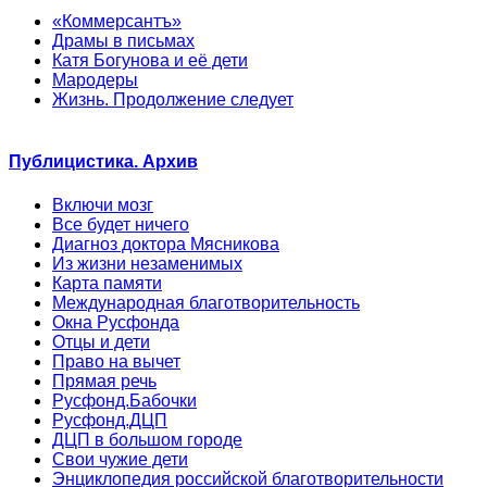
«Коммерсантъ»
Драмы в письмах
Катя Богунова и её дети
Мародеры
Жизнь. Продолжение следует
Публицистика. Архив
Включи мозг
Все будет ничего
Диагноз доктора Мясникова
Из жизни незаменимых
Карта памяти
Международная благотворительность
Окна Русфонда
Отцы и дети
Право на вычет
Прямая речь
Русфонд.Бабочки
Русфонд.ДЦП
ДЦП в большом городе
Свои чужие дети
Энциклопедия российской благотворительности