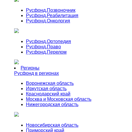
Русфонд.
Позвоночник
Русфонд.
Реабилитация
Русфонд.
Онкология
Русфонд.
Ортопедия
Русфонд.
Право
Русфонд.
Перелом
Регионы
Русфонд в регионах
Воронежская область
Иркутская область
Краснодарский край
Москва и Московская область
Нижегородская область
Новосибирская область
Приморский край