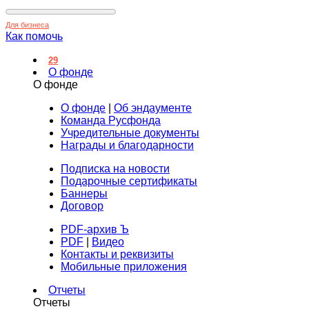
Для бизнеса
Как помочь
29
О фонде
О фонде
О фонде
|
Об эндаументе
Команда Русфонда
Учредительные документы
Награды и благодарности
Подписка на новости
Подарочные сертификаты
Баннеры
Договор
PDF-архив Ъ
PDF
|
Видео
Контакты и реквизиты
Мобильные приложения
Отчеты
Отчеты