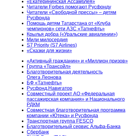
«Екатерининская Ассамблея»
Читатели Forbes помогают Русфонду
Читатели «Свободной прессы» – детям
Русфонда
Помощь детям Татарстана от «Клуба
чемпионов» сети АЗС «Татнефть»
Крылья добра («Уральские авиалинии»)
Мили милосердия
S7 Priority (S7 Airlines)
«Сказки для жизни»
«Активный гражданин» и «Миллион призов»
Группа «Трансойл»
Благотворительная деятельность
Олега Леонова
БФ «Татнефть»
Русфонд.Навигатор
Совместный проект АО «Федеральная
пассажирская компания» и Национального
РДКМ
Совместная благотворительная программа
компании «Ютека» и Русфонда
Транспортная группа FESCO
Благотворительный сервис Альфа-Банка
Сбербанк