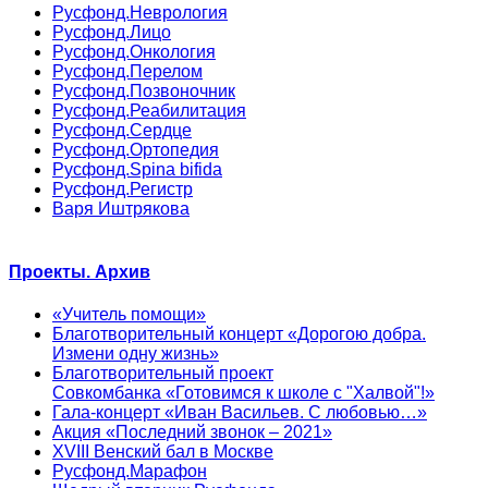
Русфонд.Неврология
Русфонд.Лицо
Русфонд.Онкология
Русфонд.Перелом
Русфонд.Позвоночник
Русфонд.Реабилитация
Русфонд.Сердце
Русфонд.Ортопедия
Русфонд.Spina bifida
Русфонд.Регистр
Варя Иштрякова
Проекты. Архив
«Учитель помощи»
Благотворительный концерт «Дорогою добра.
Измени одну жизнь»
Благотворительный проект
Совкомбанка «Готовимся к школе с "Халвой"!»
Гала-концерт «Иван Васильев. С любовью…»
Акция «Последний звонок – 2021»
XVIII Венский бал в Москве
Русфонд.Марафон