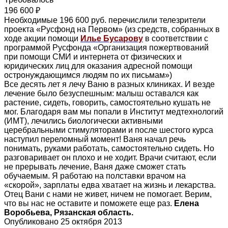
196 600 ₽
Необходимые 196 600 руб. перечислили телезрители
проекта «Русфонд на Первом» (из средств, собранных в
ходе акции помощи
Илье Бусарову
в соответствии с
программой Русфонда «Организация пожертвований
при помощи СМИ и интернета от физических и
юридических лиц для оказания адресной помощи
остронуждающимся людям по их письмам»)
Все десять лет я лечу Ваню в разных клиниках. И везде
лечение было безуспешным: малыш оставался как
растение, сидеть, говорить, самостоятельно кушать не
мог. Благодаря вам мы попали в Институт медтехнологий
(ИМТ), лечились биологически активными
церебральными стимуляторами и после шестого курса
наступил переломный момент! Ваня начал речь
понимать, руками работать, самостоятельно сидеть. Но
разговаривает он плохо и не ходит. Врачи считают, если
не прерывать лечение, Ваня даже сможет стать
обучаемым. Я работаю на полставки врачом на
«скорой», зарплаты едва хватает на жизнь и лекарства.
Отец Вани с нами не живет, ничем не помогает. Верим,
что вы нас не оставите и поможете еще раз.
Елена
Воробьева, Рязанская область.
Опубликовано 25 октября 2013