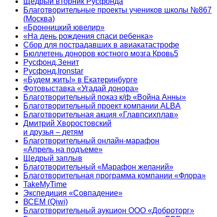
Щедрый вторник Русфонда
Благотворительные проекты учеников школы №867
(Москва)
«Бронницкий ювелир»
«На день рождения спаси ребенка»
Сбор для пострадавших в авиакатастрофе
Бюллетень доноров костного мозга Кровь5
Русфонд.Зенит
Русфонд.Ironstar
«Будем жить!» в Екатеринбурге
Фотовыставка «Угадай донора»
Благотворительный показ к/ф «Война Анны»
Благотворительный проект компании ALBA
Благотворительная акция «Главпсихплав»
Дмитрий Хворостовский
и друзья – детям
Благотворительный онлайн‑марафон
«Апрель на подъеме»
Щедрый заплыв
Благотворительный «Марафон желаний»
Благотворительная программа компании «Флора»
TakeMyTime
Экспедиция «Совпадение»
ВСЕМ (Qiwi)
Благотворительный аукцион ООО «Доброторг»