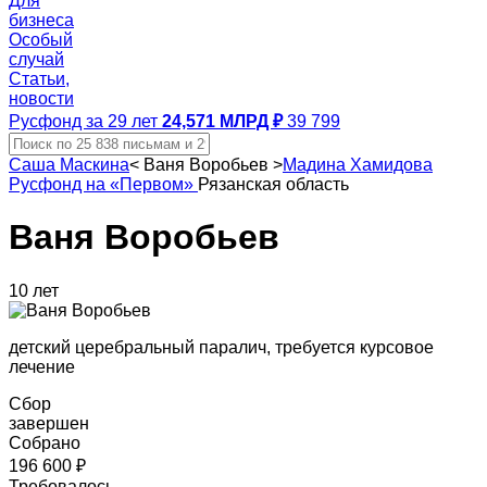
Для
бизнеса
Особый
случай
Статьи,
новости
Русфонд за 29 лет
24,571 МЛРД ₽
39 799
Саша Маскина
<
Ваня Воробьев
>
Мадина Хамидова
Русфонд на «Первом»
Рязанская область
Ваня Воробьев
10 лет
детский церебральный паралич, требуется курсовое
лечение
Сбор
завершен
Собрано
196 600 ₽
Требовалось