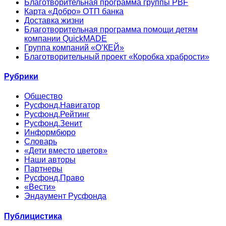
Благотворительная программа группы PBF
Карта «Добро» ОТП банка
Доставка жизни
Благотворительная программа помощи детям
компании QuickMADE
Группа компаний «О’КЕЙ»
Благотворительный проект «Коробка храбрости»
Рубрики
Общество
Русфонд.Навигатор
Русфонд.Рейтинг
Русфонд.Зенит
Информбюро
Словарь
«Дети вместо цветов»
Наши авторы
Партнеры
Русфонд.Право
«Вести»
Эндаумент Русфонда
Публицистика