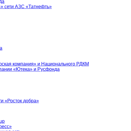
да
в» сети АЗС «Татнефть»
а
рская компания» и Национального РДКМ
пании «Ютека» и Русфонда
и «Росток добра»
up
ресс»