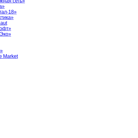
жная сеть»
а»
тал-18»
ктика»
aut
софт»
рЭко»
т»
e Market