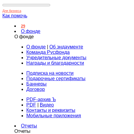
Для бизнеса
Как помочь
29
О фонде
О фонде
О фонде
|
Об эндаументе
Команда Русфонда
Учредительные документы
Награды и благодарности
Подписка на новости
Подарочные сертификаты
Баннеры
Договор
PDF-архив Ъ
PDF
|
Видео
Контакты и реквизиты
Мобильные приложения
Отчеты
Отчеты