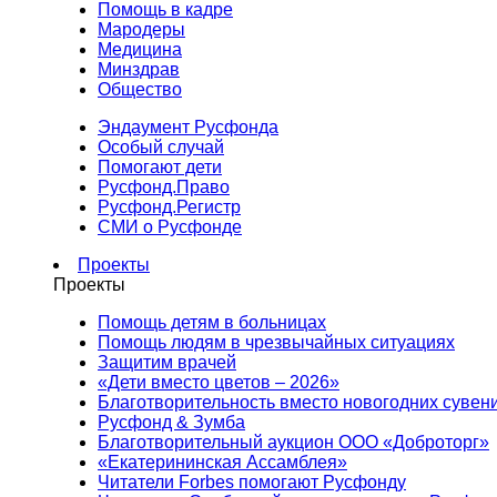
Помощь в кадре
Мародеры
Медицина
Минздрав
Общество
Эндаумент Русфонда
Особый случай
Помогают дети
Русфонд.Право
Русфонд.Регистр
СМИ о Русфонде
Проекты
Проекты
Помощь детям в больницах
Помощь людям в чрезвычайных ситуациях
Защитим врачей
«Дети вместо цветов – 2026»
Благотворительность вместо новогодних сувен
Русфонд & Зумба
Благотворительный аукцион ООО «Доброторг»
«Екатерининская Ассамблея»
Читатели Forbes помогают Русфонду