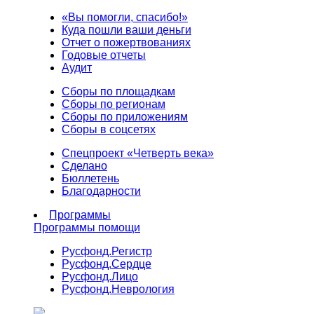
«Вы помогли, спасибо!»
Куда пошли ваши деньги
Отчет о пожертвованиях
Годовые отчеты
Аудит
Сборы по площадкам
Сборы по регионам
Сборы по приложениям
Сборы в соцсетях
Спецпроект «Четверть века»
Сделано
Бюллетень
Благодарности
Программы
Программы помощи
Русфонд.
Регистр
Русфонд.
Сердце
Русфонд.
Лицо
Русфонд.
Неврология