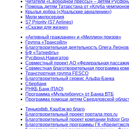
Читатели «Свободной прессы» – детям Русфон
Помощь детям Татарстана от «Клуба чемпионо
Крылья добра («Уральские авиалинии»)
Мили милосердия
S7 Priority (S7 Airlines)
«Сказки для жизни»
«Активный гражданин» и «Миллион призов»
Группа «Трансойл»
Благотворительная деятельность Олега Леонов
БФ «Татнефть»
Русфонд.Навигатор
Совместный проект АО «Федеральная пассажи
Совместная благотворительная программа ком
Транспортная группа FESCO
Благотворительный сервис Альфа-Банка
Сбербанк
РНКБ Банк (ПАО)
Программа «Мультибонус» от Банка ВТБ
Программа помощи детям Свердловской област
Тинькофф. Кэшбэк во благо
Благотворительный проект портала mos.ru
Благотворительный проект компании Indoor Gro
Благотворительные программы ГК «Кредитэксп