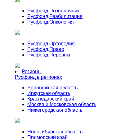
Русфонд.
Позвоночник
Русфонд.
Реабилитация
Русфонд.
Онкология
Русфонд.
Ортопедия
Русфонд.
Право
Русфонд.
Перелом
Регионы
Русфонд в регионах
Воронежская область
Иркутская область
Краснодарский край
Москва и Московская область
Нижегородская область
Новосибирская область
Приморский край