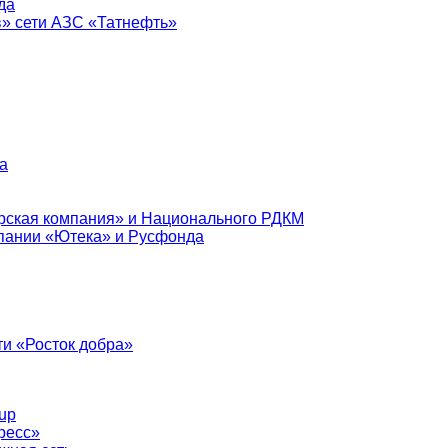
да
в» сети АЗС «Татнефть»
а
рская компания» и Национального РДКМ
пании «Ютека» и Русфонда
и «Росток добра»
up
ресс»