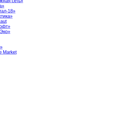
жная сеть»
а»
тал-18»
ктика»
aut
софт»
рЭко»
т»
e Market