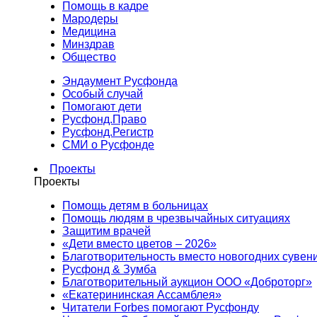
Помощь в кадре
Мародеры
Медицина
Минздрав
Общество
Эндаумент Русфонда
Особый случай
Помогают дети
Русфонд.Право
Русфонд.Регистр
СМИ о Русфонде
Проекты
Проекты
Помощь детям в больницах
Помощь людям в чрезвычайных ситуациях
Защитим врачей
«Дети вместо цветов – 2026»
Благотворительность вместо новогодних сувен
Русфонд & Зумба
Благотворительный аукцион ООО «Доброторг»
«Екатерининская Ассамблея»
Читатели Forbes помогают Русфонду