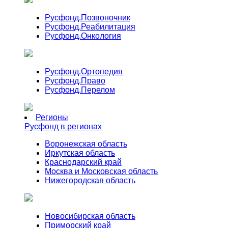
Русфонд.
Позвоночник
Русфонд.
Реабилитация
Русфонд.
Онкология
Русфонд.
Ортопедия
Русфонд.
Право
Русфонд.
Перелом
Регионы
Русфонд в регионах
Воронежская область
Иркутская область
Краснодарский край
Москва и Московская область
Нижегородская область
Новосибирская область
Приморский край