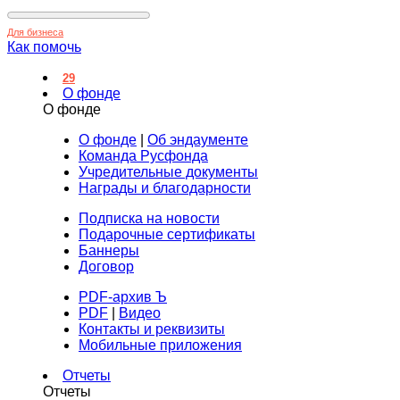
Для бизнеса
Как помочь
29
О фонде
О фонде
О фонде
|
Об эндаументе
Команда Русфонда
Учредительные документы
Награды и благодарности
Подписка на новости
Подарочные сертификаты
Баннеры
Договор
PDF-архив Ъ
PDF
|
Видео
Контакты и реквизиты
Мобильные приложения
Отчеты
Отчеты