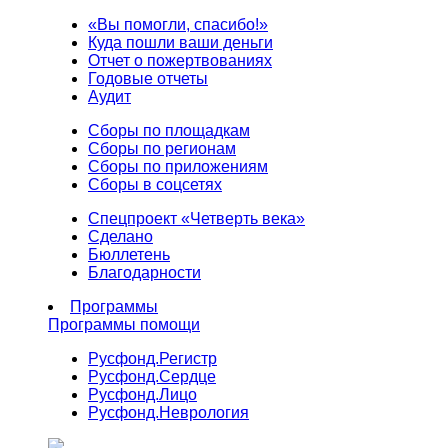
«Вы помогли, спасибо!»
Куда пошли ваши деньги
Отчет о пожертвованиях
Годовые отчеты
Аудит
Сборы по площадкам
Сборы по регионам
Сборы по приложениям
Сборы в соцсетях
Спецпроект «Четверть века»
Сделано
Бюллетень
Благодарности
Программы
Программы помощи
Русфонд.
Регистр
Русфонд.
Сердце
Русфонд.
Лицо
Русфонд.
Неврология