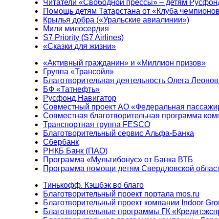
Читатели «Свободной прессы» – детям Русфон
Помощь детям Татарстана от «Клуба чемпионо
Крылья добра («Уральские авиалинии»)
Мили милосердия
S7 Priority (S7 Airlines)
«Сказки для жизни»
«Активный гражданин» и «Миллион призов»
Группа «Трансойл»
Благотворительная деятельность Олега Леонов
БФ «Татнефть»
Русфонд.Навигатор
Совместный проект АО «Федеральная пассажи
Совместная благотворительная программа ком
Транспортная группа FESCO
Благотворительный сервис Альфа-Банка
Сбербанк
РНКБ Банк (ПАО)
Программа «Мультибонус» от Банка ВТБ
Программа помощи детям Свердловской област
Тинькофф. Кэшбэк во благо
Благотворительный проект портала mos.ru
Благотворительный проект компании Indoor Gro
Благотворительные программы ГК «Кредитэксп