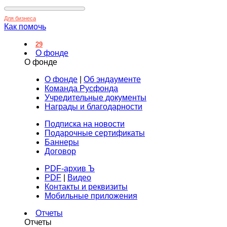
Для бизнеса
Как помочь
29
О фонде
О фонде
О фонде
|
Об эндаументе
Команда Русфонда
Учредительные документы
Награды и благодарности
Подписка на новости
Подарочные сертификаты
Баннеры
Договор
PDF-архив Ъ
PDF
|
Видео
Контакты и реквизиты
Мобильные приложения
Отчеты
Отчеты