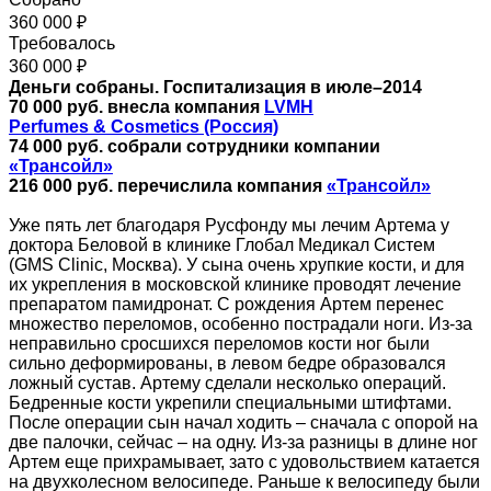
360 000 ₽
Требовалось
360 000 ₽
Деньги собраны. Госпитализация в июле–2014
70 000 руб. внесла компания
LVMH
Perfumes & Cosmetics (Россия)
74 000 руб. собрали сотрудники компании
«Трансойл»
216 000 руб. перечислила компания
«Трансойл»
Уже пять лет благодаря Русфонду мы лечим Артема у
доктора Беловой в клинике Глобал Медикал Систем
(GMS Clinic, Москва). У сына очень хрупкие кости, и для
их укрепления в московской клинике проводят лечение
препаратом памидронат. С рождения Артем перенес
множество переломов, особенно пострадали ноги. Из-за
неправильно сросшихся переломов кости ног были
сильно деформированы, в левом бедре образовался
ложный сустав. Артему сделали несколько операций.
Бедренные кости укрепили специальными штифтами.
После операции сын начал ходить – сначала с опорой на
две палочки, сейчас – на одну. Из-за разницы в длине ног
Артем еще прихрамывает, зато с удовольствием катается
на двухколесном велосипеде. Раньше к велосипеду были