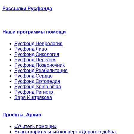
Рассылки Русфонда
Наши программы помощи
Русфонд.Неврология
Русфонд.Лицо
Русфонд.Онкология
Русфонд.Перелом
Русфонд.Позвоночник
Русфонд.Реабилитация
Русфонд.Сердце
Русфонд.Ортопедия
Русфонд.Spina bifida
Русфонд.Регистр
Варя Иштрякова
Проекты. Архив
«Учитель помощи»
Благотворительный концерт «Дорогою добра.