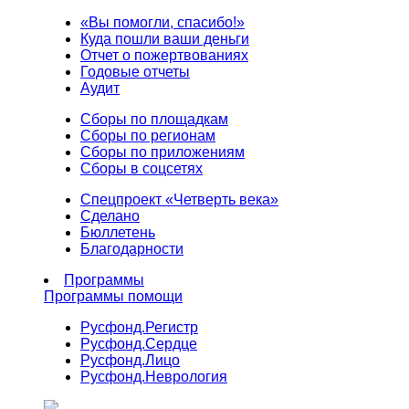
«Вы помогли, спасибо!»
Куда пошли ваши деньги
Отчет о пожертвованиях
Годовые отчеты
Аудит
Сборы по площадкам
Сборы по регионам
Сборы по приложениям
Сборы в соцсетях
Спецпроект «Четверть века»
Сделано
Бюллетень
Благодарности
Программы
Программы помощи
Русфонд.
Регистр
Русфонд.
Сердце
Русфонд.
Лицо
Русфонд.
Неврология