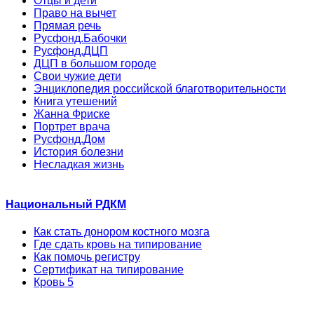
Отцы и дети
Право на вычет
Прямая речь
Русфонд.Бабочки
Русфонд.ДЦП
ДЦП в большом городе
Свои чужие дети
Энциклопедия российской благотворительности
Книга утешений
Жанна Фриске
Портрет врача
Русфонд.Дом
История болезни
Несладкая жизнь
Национальный РДКМ
Как стать донором костного мозга
Где сдать кровь на типирование
Как помочь регистру
Сертификат на типирование
Кровь 5