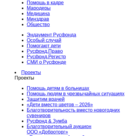
Помощь в кадре
Мародеры
Медицина
Минздрав
Общество
Эндаумент Русфонда
Особый случай
Помогают дети
Русфонд.Право
Русфонд.Регистр
СМИ о Русфонде
Проекты
Проекты
Помощь детям в больницах
Помощь людям в чрезвычайных ситуациях
Защитим врачей
«Дети вместо цветов – 2026»
Благотворительность вместо новогодних
сувениров
Русфонд & Зумба
Благотворительный аукцион
ООО «Доброторг»