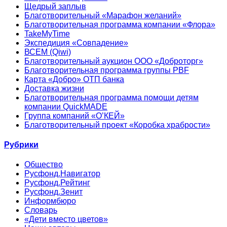
Щедрый заплыв
Благотворительный «Марафон желаний»
Благотворительная программа компании «Флора»
TakeMyTime
Экспедиция «Совпадение»
ВСЕМ (Qiwi)
Благотворительный аукцион ООО «Доброторг»
Благотворительная программа группы PBF
Карта «Добро» ОТП банка
Доставка жизни
Благотворительная программа помощи детям
компании QuickMADE
Группа компаний «О’КЕЙ»
Благотворительный проект «Коробка храбрости»
Рубрики
Общество
Русфонд.Навигатор
Русфонд.Рейтинг
Русфонд.Зенит
Информбюро
Словарь
«Дети вместо цветов»