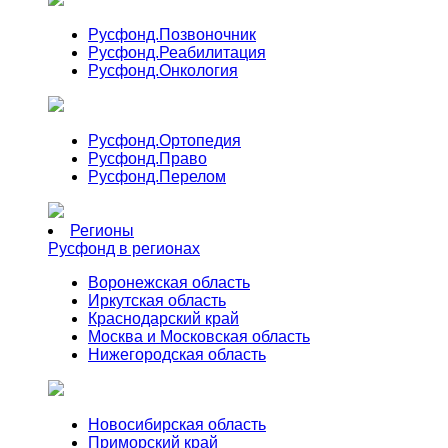
Русфонд.
Позвоночник
Русфонд.
Реабилитация
Русфонд.
Онкология
Русфонд.
Ортопедия
Русфонд.
Право
Русфонд.
Перелом
Регионы
Русфонд в регионах
Воронежская область
Иркутская область
Краснодарский край
Москва и Московская область
Нижегородская область
Новосибирская область
Приморский край