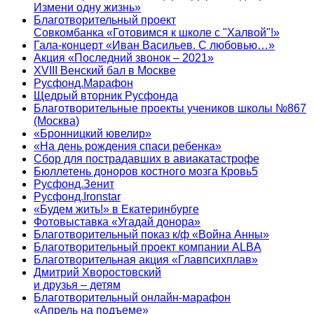
Измени одну жизнь»
Благотворительный проект
Совкомбанка «Готовимся к школе с "Халвой"!»
Гала-концерт «Иван Васильев. С любовью…»
Акция «Последний звонок – 2021»
XVIII Венский бал в Москве
Русфонд.Марафон
Щедрый вторник Русфонда
Благотворительные проекты учеников школы №867
(Москва)
«Бронницкий ювелир»
«На день рождения спаси ребенка»
Сбор для пострадавших в авиакатастрофе
Бюллетень доноров костного мозга Кровь5
Русфонд.Зенит
Русфонд.Ironstar
«Будем жить!» в Екатеринбурге
Фотовыставка «Угадай донора»
Благотворительный показ к/ф «Война Анны»
Благотворительный проект компании ALBA
Благотворительная акция «Главпсихплав»
Дмитрий Хворостовский
и друзья – детям
Благотворительный онлайн‑марафон
«Апрель на подъеме»