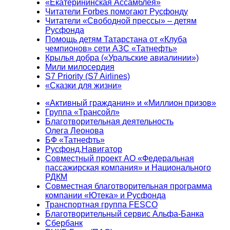
«Екатерининская Ассамблея»
Читатели Forbes помогают Русфонду
Читатели «Свободной прессы» – детям
Русфонда
Помощь детям Татарстана от «Клуба
чемпионов» сети АЗС «Татнефть»
Крылья добра («Уральские авиалинии»)
Мили милосердия
S7 Priority (S7 Airlines)
«Сказки для жизни»
«Активный гражданин» и «Миллион призов»
Группа «Трансойл»
Благотворительная деятельность
Олега Леонова
БФ «Татнефть»
Русфонд.Навигатор
Совместный проект АО «Федеральная
пассажирская компания» и Национального
РДКМ
Совместная благотворительная программа
компании «Ютека» и Русфонда
Транспортная группа FESCO
Благотворительный сервис Альфа-Банка
Сбербанк