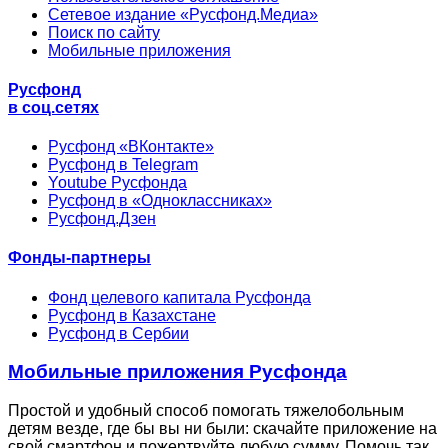
Сетевое издание «Русфонд.Медиа»
Поиск по сайту
Мобильные приложения
Русфонд
в соц.сетях
Русфонд «ВКонтакте»
Русфонд в Telegram
Youtube Русфонда
Русфонд в «Одноклассниках»
Русфонд.Дзен
Фонды-партнеры
Фонд целевого капитала Русфонда
Русфонд в Казахстане
Русфонд в Сербии
Мобильные приложения Русфонда
Простой и удобный способ помогать тяжелобольным
детям везде, где бы вы ни были: скачайте приложение на
свой смартфон и пожертвуйте любую сумму. Помочь так