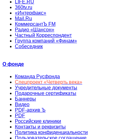
LIFE.RU
360tv.ru
«Интерфакс»
Mail.Ru
КоммерсантЪ FM
Радио «Шансон»
Частный Корреспондент
Группа компаний «Финам»
Собеседник
О фонде
Команда Русфонда
Спецпроект «Четверть века»
Учредительные документы
Подарочные сертификаты
Баннеры
Видео
PDF-архив Ъ
PDF
Российские клиники
Контакты и реквизиты
Политика конфиденциальности
Пользовательское соглашение