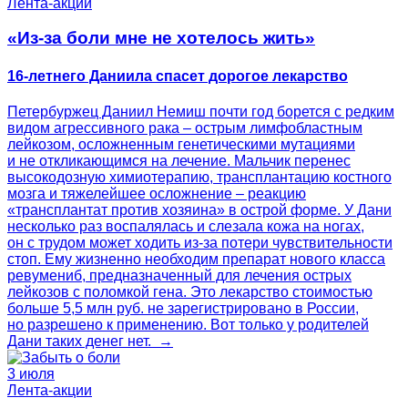
Лента-акции
«Из-за боли мне не хотелось жить»
16-летнего Даниила спасет дорогое лекарство
Петербуржец Даниил Немиш почти год борется с редким
видом агрессивного рака – острым лимфобластным
лейкозом, осложненным генетическими мутациями
и не откликающимся на лечение. Мальчик перенес
высокодозную химиотерапию, трансплантацию костного
мозга и тяжелейшее осложнение – реакцию
«трансплантат против хозяина» в острой форме. У Дани
несколько раз воспалялась и слезала кожа на ногах,
он с трудом может ходить из-за потери чувствительности
стоп. Ему жизненно необходим препарат нового класса
ревумениб, предназначенный для лечения острых
лейкозов с поломкой гена. Это лекарство стоимостью
больше 5,5 млн руб. не зарегистрировано в России,
но разрешено к применению. Вот только у родителей
Дани таких денег нет. →
3 июля
Лента-акции