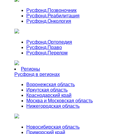
Русфонд.
Позвоночник
Русфонд.
Реабилитация
Русфонд.
Онкология
Русфонд.
Ортопедия
Русфонд.
Право
Русфонд.
Перелом
Регионы
Русфонд в регионах
Воронежская область
Иркутская область
Краснодарский край
Москва и Московская область
Нижегородская область
Новосибирская область
Приморский край