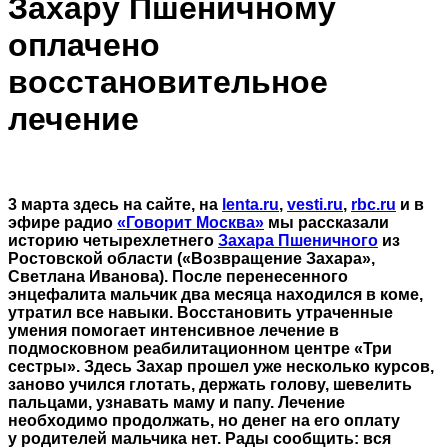
Захару Пшеничному
оплачено
восстановительное
лечение
3 марта здесь на сайте, на
lenta.ru
,
vesti.ru
,
rbc.ru
и в
эфире радио
«Говорит Москва»
мы рассказали
историю четырехлетнего
Захара Пшеничного
из
Ростовской области («Возвращение Захара»,
Светлана Иванова). После перенесенного
энцефалита мальчик два месяца находился в коме,
утратил все навыки. Восстановить утраченные
умения помогает интенсивное лечение в
подмосковном реабилитационном центре «Три
сестры». Здесь Захар прошел уже несколько курсов,
заново учился глотать, держать голову, шевелить
пальцами, узнавать маму и папу. Лечение
необходимо продолжать, но денег на его оплату
у родителей мальчика нет. Рады сообщить: вся