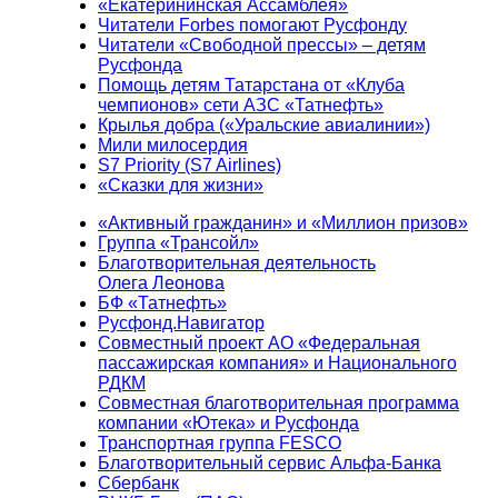
«Екатерининская Ассамблея»
Читатели Forbes помогают Русфонду
Читатели «Свободной прессы» – детям
Русфонда
Помощь детям Татарстана от «Клуба
чемпионов» сети АЗС «Татнефть»
Крылья добра («Уральские авиалинии»)
Мили милосердия
S7 Priority (S7 Airlines)
«Сказки для жизни»
«Активный гражданин» и «Миллион призов»
Группа «Трансойл»
Благотворительная деятельность
Олега Леонова
БФ «Татнефть»
Русфонд.Навигатор
Совместный проект АО «Федеральная
пассажирская компания» и Национального
РДКМ
Совместная благотворительная программа
компании «Ютека» и Русфонда
Транспортная группа FESCO
Благотворительный сервис Альфа-Банка
Сбербанк