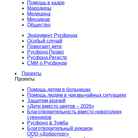
Помощь в кадре
Мародеры
Медицина
Минздрав
Общество
Эндаумент Русфонда
Особый случай
Помогают дети
Русфонд.Право
Русфонд.Регистр
СМИ о Русфонде
Проекты
Проекты
Помощь детям в больницах
Помощь людям в чрезвычайных ситуациях
Защитим врачей
«Дети вместо цветов – 2026»
Благотворительность вместо новогодних
сувениров
Русфонд & Зумба
Благотворительный аукцион
ООО «Доброторг»