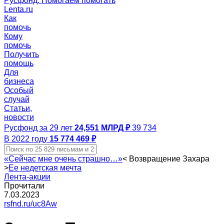
Русфонд. Помогаем помогать
Lenta.ru
Как
помочь
Кому
помочь
Получить
помощь
Для
бизнеса
Особый
случай
Статьи,
новости
Русфонд за 29 лет
24,551 МЛРД ₽
39 734
В 2022 году
15 774 469 ₽
«Сейчас мне очень страшно…»
<
Возвращение Захара
>
Ее недетская мечта
Лента-акции
Прочитали
7.03.2023
rsfnd.ru/uc8Aw