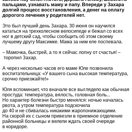
пальцами, узнавать маму и папу. Впереди у Захара
долгий процесс восстановления, а денег на оплату
дорогого лечения у родителей нет.
Это был лучший день Захара. 30 июня он научился
кататься на трехколесном велосипеде и бежал со всех
ног в детский сад, чтобы сообщить об этом своему
лучшему другу Максимке. Мама за ним еле поспевала.
– Мамочка, быстрей, а то я сейчас лопну от счастья! –
торопил Захар.
А через несколько часов его маме Юле позвонила
воспитательница: «У вашего сына высокая температура,
срочно приезжайте!»
Юля вспоминает, что вначале все выглядело как обычная
простуда: температура, вялость, головная боль...
Но характер болезни быстро менялся: ночью началась
рвота, а утром температура подскочила
до 40 и не сбивалась никакими жаропонижающими.
На скорой их с сыном привезли в приемное отделение
районной больницы и велели ждать своей очереди
в коридоре.