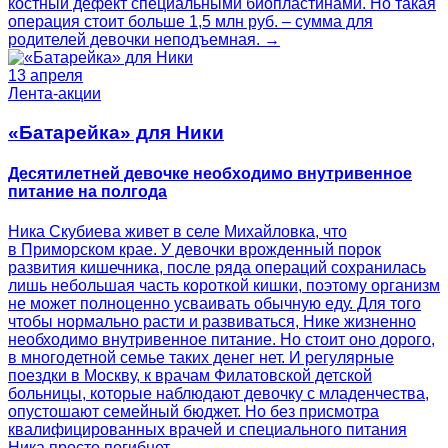
костный дефект специальными биопластинами. Но такая
операция стоит больше 1,5 млн руб. – сумма для
родителей девочки неподъемная. →
13 апреля
Лента-акции
«Батарейка» для Ники
Десятилетней девочке необходимо внутривенное
питание на полгода
Ника Скубиева живет в селе Михайловка, что
в Приморском крае. У девочки врожденный порок
развития кишечника, после ряда операций сохранилась
лишь небольшая часть короткой кишки, поэтому организм
не может полноценно усваивать обычную еду. Для того
чтобы нормально расти и развиваться, Нике жизненно
необходимо внутривенное питание. Но стоит оно дорого,
в многодетной семье таких денег нет. И регулярные
поездки в Москву, к врачам Филатовской детской
больницы, которые наблюдают девочку с младенчества,
опустошают семейный бюджет. Но без присмотра
квалифицированных врачей и специального питания
Ника просто погибнет. →