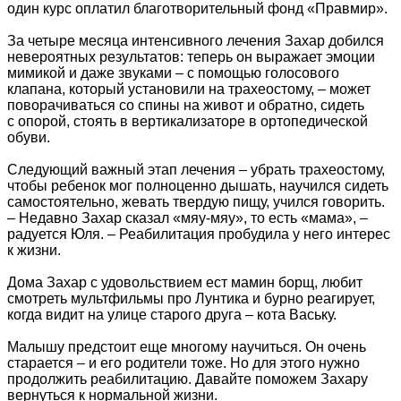
один курс оплатил благотворительный фонд «Правмир».
За четыре месяца интенсивного лечения Захар добился
невероятных результатов: теперь он выражает эмоции
мимикой и даже звуками – с помощью голосового
клапана, который установили на трахеостому, – может
поворачиваться со спины на живот и обратно, сидеть
с опорой, стоять в вертикализаторе в ортопедической
обуви.
Следующий важный этап лечения – убрать трахеостому,
чтобы ребенок мог полноценно дышать, научился сидеть
самостоятельно, жевать твердую пищу, учился говорить.
– Недавно Захар сказал «мяу-мяу», то есть «мама», –
радуется Юля. – Реабилитация пробудила у него интерес
к жизни.
Дома Захар с удовольствием ест мамин борщ, любит
смотреть мультфильмы про Лунтика и бурно реагирует,
когда видит на улице старого друга – кота Ваську.
Малышу предстоит еще многому научиться. Он очень
старается – и его родители тоже. Но для этого нужно
продолжить реабилитацию. Давайте поможем Захару
вернуться к нормальной жизни.