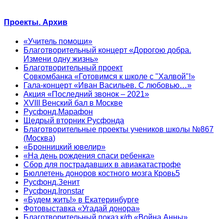
Проекты. Архив
«Учитель помощи»
Благотворительный концерт «Дорогою добра.
Измени одну жизнь»
Благотворительный проект
Совкомбанка «Готовимся к школе с "Халвой"!»
Гала-концерт «Иван Васильев. С любовью…»
Акция «Последний звонок – 2021»
XVIII Венский бал в Москве
Русфонд.Марафон
Щедрый вторник Русфонда
Благотворительные проекты учеников школы №867
(Москва)
«Бронницкий ювелир»
«На день рождения спаси ребенка»
Сбор для пострадавших в авиакатастрофе
Бюллетень доноров костного мозга Кровь5
Русфонд.Зенит
Русфонд.Ironstar
«Будем жить!» в Екатеринбурге
Фотовыставка «Угадай донора»
Благотворительный показ к/ф «Война Анны»