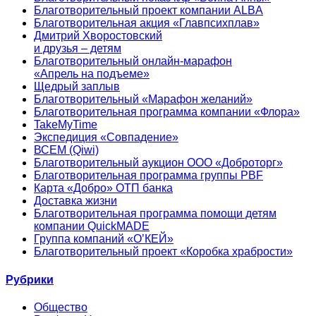
Благотворительный проект компании ALBA
Благотворительная акция «Главпсихплав»
Дмитрий Хворостовский
и друзья – детям
Благотворительный онлайн‑марафон
«Апрель на подъеме»
Щедрый заплыв
Благотворительный «Марафон желаний»
Благотворительная программа компании «Флора»
TakeMyTime
Экспедиция «Совпадение»
ВСЕМ (Qiwi)
Благотворительный аукцион ООО «Доброторг»
Благотворительная программа группы PBF
Карта «Добро» ОТП банка
Доставка жизни
Благотворительная программа помощи детям
компании QuickMADE
Группа компаний «О’КЕЙ»
Благотворительный проект «Коробка храбрости»
Рубрики
Общество