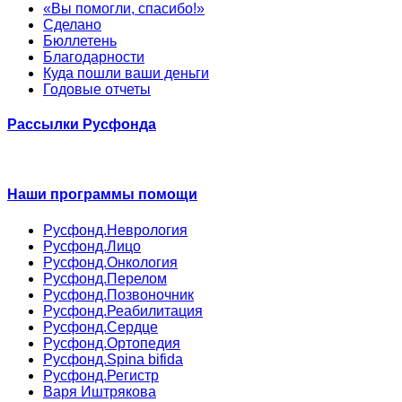
«Вы помогли, спасибо!»
Сделано
Бюллетень
Благодарности
Куда пошли ваши деньги
Годовые отчеты
Рассылки Русфонда
Наши программы помощи
Русфонд.Неврология
Русфонд.Лицо
Русфонд.Онкология
Русфонд.Перелом
Русфонд.Позвоночник
Русфонд.Реабилитация
Русфонд.Сердце
Русфонд.Ортопедия
Русфонд.Spina bifida
Русфонд.Регистр
Варя Иштрякова