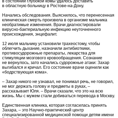
в состоянии глубокой комы удалось доставить
в областную больницу в Ростове-на-Дону.
Начались обследования. Выяснилось, что перенесенная
клиническая смерть произвела в организме мальчика
необратимые изменения. Врачи диагностировали
вирусно-бактериальную инфекцию неуточненного
происхождения, энцефалит.
12 июля мальчику установили трахеостому, чтобы
облегчить дыхание, назначили антибиоткики,
противосудорожные препараты, лекарства для
стимуляции мозгового кровообращения. Сознание
не вернулось, зато начались судорожные атаки: Захар
выгибался и кричал. Его состояние врачи оценили как
«бодрствующая кома».
– Захар никого не узнавал, не понимал речь, не говорил,
не мог держать голову и предметы в руках, –
рассказывает Юля. – Врачи сказали, что это на всю
жизнь. Мы с мужем стали добиваться перевода в Москву.
Единственная клиника, которая согласилась принять
Захара, – это Научно-практический центр
специализированной медицинской помощи детям имени