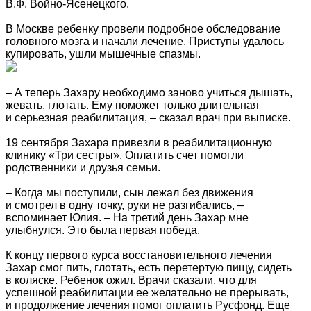
В.Ф. Войно-Ясенецкого.
В Москве ребенку провели подробное обследование
головного мозга и начали лечение. Приступы удалось
купировать, ушли мышечные спазмы.
– А теперь Захару необходимо заново учиться дышать,
жевать, глотать. Ему поможет только длительная
и серьезная реабилитация, – сказал врач при выписке.
19 сентября Захара привезли в реабилитационную
клинику «Три сестры». Оплатить счет помогли
родственники и друзья семьи.
– Когда мы поступили, сын лежал без движения
и смотрел в одну точку, руки не разгибались, –
вспоминает Юлия. – На третий день Захар мне
улыбнулся. Это была первая победа.
К концу первого курса восстановительного лечения
Захар смог пить, глотать, есть перетертую пищу, сидеть
в коляске. Ребенок ожил. Врачи сказали, что для
успешной реабилитации ее желательно не прерывать,
и продолжение лечения помог оплатить Русфонд. Еще