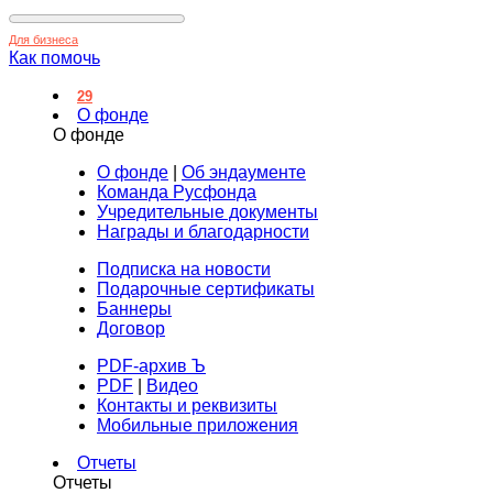
Для бизнеса
Как помочь
29
О фонде
О фонде
О фонде
|
Об эндаументе
Команда Русфонда
Учредительные документы
Награды и благодарности
Подписка на новости
Подарочные сертификаты
Баннеры
Договор
PDF-архив Ъ
PDF
|
Видео
Контакты и реквизиты
Мобильные приложения
Отчеты
Отчеты