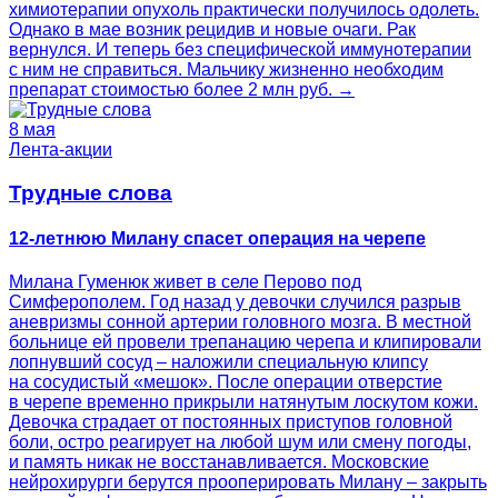
химиотерапии опухоль практически получилось одолеть.
Однако в мае возник рецидив и новые очаги. Рак
вернулся. И теперь без специфической иммунотерапии
с ним не справиться. Мальчику жизненно необходим
препарат стоимостью более 2 млн руб. →
8 мая
Лента-акции
Трудные слова
12-летнюю Милану спасет операция на черепе
Милана Гуменюк живет в селе Перово под
Симферополем. Год назад у девочки случился разрыв
аневризмы сонной артерии головного мозга. В местной
больнице ей провели трепанацию черепа и клипировали
лопнувший сосуд – наложили специальную клипсу
на сосудистый «мешок». После операции отверстие
в черепе временно прикрыли натянутым лоскутом кожи.
Девочка страдает от постоянных приступов головной
боли, остро реагирует на любой шум или смену погоды,
и память никак не восстанавливается. Московские
нейрохирурги берутся прооперировать Милану – закрыть