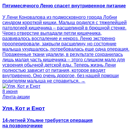
Пятимесячного Леню спасет внутривенное питание
У Лени Коновалова из подмосковного города Лобни
синдром короткой кишки. Малыш родился с тяжелейшей
патологией кишечника – расщелиной в брюшной стенке.
Через отверстие выпадали петли кишечника,
развивалось воспаление и некроз. Леню экстренно
прооперировали, закрыли расщелину, но состояние
малыша ухудшалось, потребовалась еще одна операция.
Пораженные ткани удалили, в результате сохранилась
лишь малая часть кишечника – этого слишком мало для
усвоения обычной детской еды. Теперь жизнь Лени
полностью зависит от питания, которое вводят
внутривенно. Оно очень дорогое, без нашей помощи
родителям малыша не справиться. →
8 июня
Лента-акции
Уля, Кот и Енот
14-летней Ульяне требуется операция
на позвоночнике