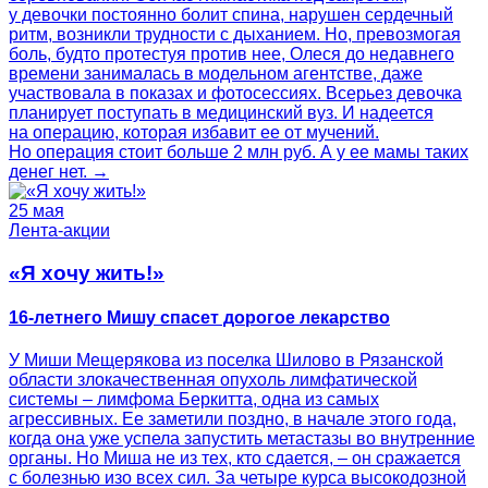
у девочки постоянно болит спина, нарушен сердечный
ритм, возникли трудности с дыханием. Но, превозмогая
боль, будто протестуя против нее, Олеся до недавнего
времени занималась в модельном агентстве, даже
участвовала в показах и фотосессиях. Всерьез девочка
планирует поступать в медицинский вуз. И надеется
на операцию, которая избавит ее от мучений.
Но операция стоит больше 2 млн руб. А у ее мамы таких
денег нет. →
25 мая
Лента-акции
«Я хочу жить!»
16-летнего Мишу спасет дорогое лекарство
У Миши Мещерякова из поселка Шилово в Рязанской
области злокачественная опухоль лимфатической
системы – лимфома Беркитта, одна из самых
агрессивных. Ее заметили поздно, в начале этого года,
когда она уже успела запустить метастазы во внутренние
органы. Но Миша не из тех, кто сдается, – он сражается
с болезнью изо всех сил. За четыре курса высокодозной