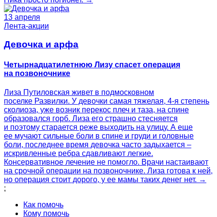
13 апреля
Лента-акции
Девочка и арфа
Четырнадцатилетнюю Лизу спасет операция
на позвоночнике
Лиза Путиловская живет в подмосковном
поселке Развилки. У девочки самая тяжелая, 4-я степень
сколиоза, уже возник перекос плеч и таза, на спине
образовался горб. Лиза его страшно стесняется
и поэтому старается реже выходить на улицу. А еще
ее мучают сильные боли в спине и груди и головные
боли, последнее время девочка часто задыхается –
искривленные ребра сдавливают легкие.
Консервативное лечение не помогло. Врачи настаивают
на срочной операции на позвоночнике. Лиза готова к ней,
но операция стоит дорого, у ее мамы таких денег нет. →
;
Как помочь
Кому помочь