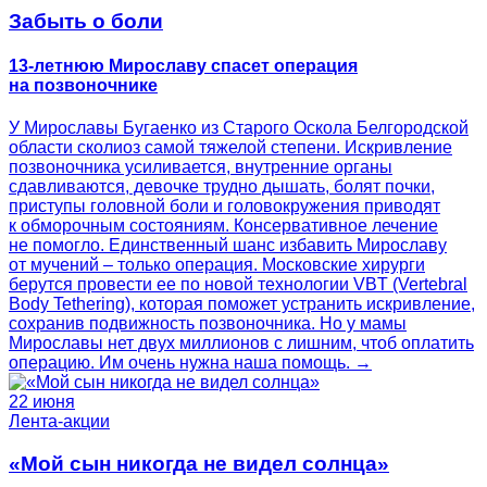
Забыть о боли
13-летнюю Мирославу спасет операция
на позвоночнике
У Мирославы Бугаенко из Старого Оскола Белгородской
области сколиоз самой тяжелой степени. Искривление
позвоночника усиливается, внутренние органы
сдавливаются, девочке трудно дышать, болят почки,
приступы головной боли и головокружения приводят
к обморочным состояниям. Консервативное лечение
не помогло. Единственный шанс избавить Мирославу
от мучений – только операция. Московские хирурги
берутся провести ее по новой технологии VBT (Vertebral
Body Tethering), которая поможет устранить искривление,
сохранив подвижность позвоночника. Но у мамы
Мирославы нет двух миллионов с лишним, чтоб оплатить
операцию. Им очень нужна наша помощь. →
22 июня
Лента-акции
«Мой сын никогда не видел солнца»