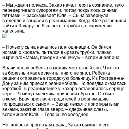
– Мы ждали полчаса, Захар начал терять сознание, тело
передергивало судорогами, потом покрылось синими
пятнами, – рассказывает Юля. – Сына завернули
в одеяло и забрали в реанимацию. Когда Юле разрешили
зайти к Захару, он был весь в трубках, в окружении
капельниц.
– Ночью у сына начались галлюцинации. Он бился
ногами о кровать, пытался вырвать трубки, плакал
и кричал: «Мама, покорми кошечку!» – вспоминает она.
Врачи ввели ребенка в медикаментозный сон. Что это
за болезнь и как ее лечить, никто не знал. Ребенка
решили отправить в городскую больницу. Из Ростова-на-
Дону за ним приехал реанимобиль. Но поездка оказалась
короткой. В реанимобиле у Захара остановилось сердце,
через 15 минут мальчика привезли обратно. Он был
в коме. Врач пригласил родителей в реанимацию
попрощаться с сыном. – Захар лежал с приоткрытыми
веками, закатив глаза вверх, – сдерживая слезы,
вспоминает Юля. – Тело было холодное.
Но, вопреки прогнозам врача, Захар выжил, и его