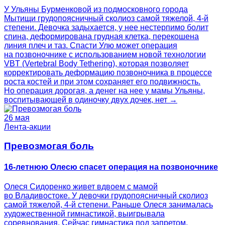
У Ульяны Бурменковой из подмосковного города
Мытищи грудопоясничный сколиоз самой тяжелой, 4-й
степени. Девочка задыхается, у нее нестерпимо болит
спина, деформирована грудная клетка, перекошена
линия плеч и таз. Спасти Улю может операция
на позвоночнике с использованием новой технологии
VBT (Vertebral Body Tethering), которая позволяет
корректировать деформацию позвоночника в процессе
роста костей и при этом сохраняет его подвижность.
Но операция дорогая, а денег на нее у мамы Ульяны,
воспитывающей в одиночку двух дочек, нет →
26 мая
Лента-акции
Превозмогая боль
16-летнюю Олесю спасет операция на позвоночнике
Олеся Сидоренко живет вдвоем с мамой
во Владивостоке. У девочки грудопоясничный сколиоз
самой тяжелой, 4-й степени. Раньше Олеся занималась
художественной гимнастикой, выигрывала
соревнования. Сейчас гимнастика под запретом,