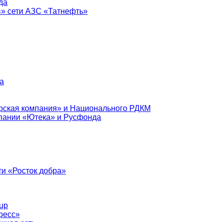
да
в» сети АЗС «Татнефть»
а
рская компания» и Национального РДКМ
пании «Ютека» и Русфонда
и «Росток добра»
up
ресс»