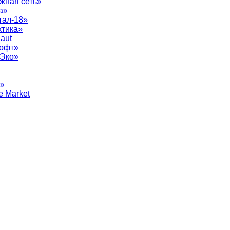
жная сеть»
а»
тал-18»
ктика»
aut
софт»
рЭко»
т»
e Market