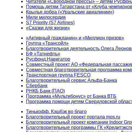
Читатели «Свободной прессы» – детям Русфон
Помощь детям Татарстана от «Клуба чемпионо
Крылья добра («Уральские авиалинии»)
Мили милосердия
S7 Priority (S7 Airlines)
«Сказки для жизни»
«Активный гражданин» и «Миллион призов»
Группа «Трансойл»
Благотворительная деятельность Олега Леонов
БФ «Татнефть»
Русфонд.Навигатор
Совместный проект АО «Федеральная пассажи
Совместная благотворительная программа ком
Транспортная группа FESCO
Благотворительный сервис Альфа-Банка
Сбербанк
РНКБ Банк (ПАО)
Программа «Мультибонус» от Банка ВТБ
Программа помощи детям Свердловской област
Тинькофф. Кэшбэк во благо
Благотворительный проект портала mos.ru
Благотворительный проект компании Indoor Gro
Благотворительные программы ГК «Кредитэксп