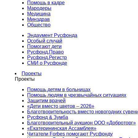
Помощь в кадре
Мародеры
Медицина
Минздрав
Общество
Эндаумент Русфонда
Особый случай
Помогают дети
Русфонд.Право
Русфонд.Регистр
СМИ о Русфонде
Проекты
Проекты
Помощь детям в больницах
Помощь людям в чрезвычайных ситуациях
Защитим врачей
«Дети вместо цветов – 2026»
Благотворительность вместо новогодних сувен
Русфонд & Зумба
Благотворительный аукцион ООО «Доброторг»
«Екатерининская Ассамблея»
Читатели Forbes помогают Русфонду