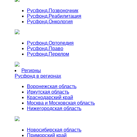
Русфонд.
Позвоночник
Русфонд.
Реабилитация
Русфонд.
Онкология
Русфонд.
Ортопедия
Русфонд.
Право
Русфонд.
Перелом
Регионы
Русфонд в регионах
Воронежская область
Иркутская область
Краснодарский край
Москва и Московская область
Нижегородская область
Новосибирская область
Приморский край