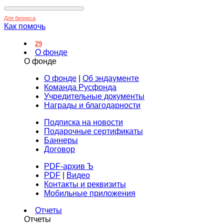
Для бизнеса
Как помочь
29
О фонде
О фонде
О фонде
|
Об эндаументе
Команда Русфонда
Учредительные документы
Награды и благодарности
Подписка на новости
Подарочные сертификаты
Баннеры
Договор
PDF-архив Ъ
PDF
|
Видео
Контакты и реквизиты
Мобильные приложения
Отчеты
Отчеты