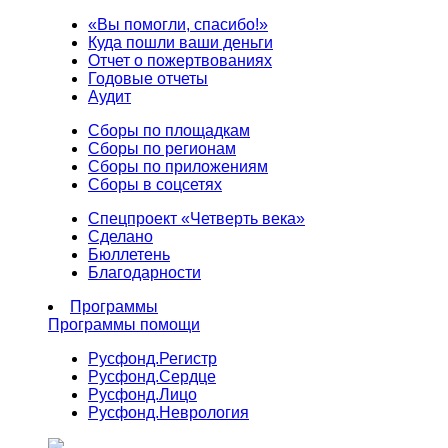
«Вы помогли, спасибо!»
Куда пошли ваши деньги
Отчет о пожертвованиях
Годовые отчеты
Аудит
Сборы по площадкам
Сборы по регионам
Сборы по приложениям
Сборы в соцсетях
Спецпроект «Четверть века»
Сделано
Бюллетень
Благодарности
Программы
Программы помощи
Русфонд.
Регистр
Русфонд.
Сердце
Русфонд.
Лицо
Русфонд.
Неврология