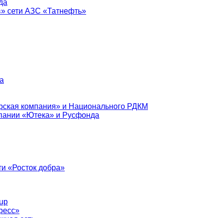
да
в» сети АЗС «Татнефть»
а
рская компания» и Национального РДКМ
пании «Ютека» и Русфонда
и «Росток добра»
up
ресс»