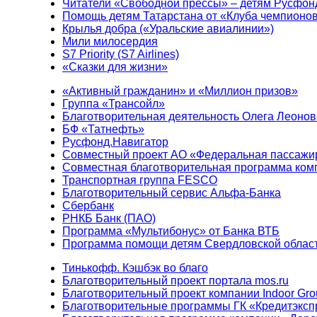
Читатели «Свободной прессы» – детям Русфон
Помощь детям Татарстана от «Клуба чемпионо
Крылья добра («Уральские авиалинии»)
Мили милосердия
S7 Priority (S7 Airlines)
«Сказки для жизни»
«Активный гражданин» и «Миллион призов»
Группа «Трансойл»
Благотворительная деятельность Олега Леонов
БФ «Татнефть»
Русфонд.Навигатор
Совместный проект АО «Федеральная пассажи
Совместная благотворительная программа ком
Транспортная группа FESCO
Благотворительный сервис Альфа-Банка
Сбербанк
РНКБ Банк (ПАО)
Программа «Мультибонус» от Банка ВТБ
Программа помощи детям Свердловской област
Тинькофф. Кэшбэк во благо
Благотворительный проект портала mos.ru
Благотворительный проект компании Indoor Gro
Благотворительные программы ГК «Кредитэксп