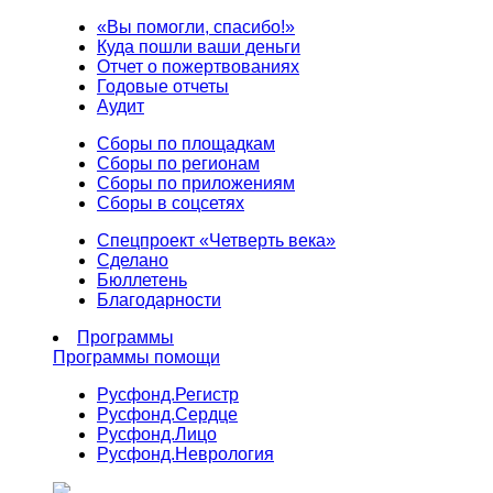
«Вы помогли, спасибо!»
Куда пошли ваши деньги
Отчет о пожертвованиях
Годовые отчеты
Аудит
Сборы по площадкам
Сборы по регионам
Сборы по приложениям
Сборы в соцсетях
Спецпроект «Четверть века»
Сделано
Бюллетень
Благодарности
Программы
Программы помощи
Русфонд.
Регистр
Русфонд.
Сердце
Русфонд.
Лицо
Русфонд.
Неврология