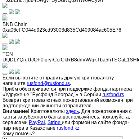
TJ2bEnctTjuu4LWgv7SyUdNQ8sHW6ACywT
BNB Chain
0xa06cFC044d923cd93003d835Cd409084ac605E76
TON
UQDLYQruUJOF0iqryrCcrCkRB8dmAWqkTba5hTSOaL1SHf
Если вы хотите отправить другую криптовалюту,
напишите
rusfond@rusfond.rs
.
Приём обеспечивается при поддержке фонда-партнера
«Удружење "Русфонд Београд"» в Сербии
rusfond.rs
Возврат криптовалютных пожертвований возможен при
подтверждении личности отправителя.
Внимание!
Криптовалюты
здесь
. Для пожертвования с
карты зарубежного банка воспользуйтесь, пожалуйста,
сервисами
PayPal
,
Stripe
или формой на сайте фонда-
партнера в Казахстане
rusfond.kz
Кому помочь?