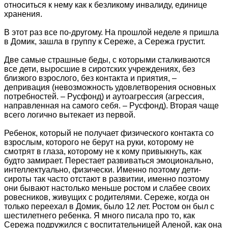
относиться к нему как к безликому инвалиду, единице
хранения.
В этот раз все по-другому. На прошлой неделе я пришла
в Домик, зашла в группу к Сереже, а Сережа грустит.
Две самые страшные беды, с которыми сталкиваются
все дети, выросшие в сиротских учреждениях, без
близкого взрослого, без контакта и приятия, –
депривация (невозможность удовлетворения основных
потребностей. – Русфонд) и аутоагрессия (агрессия,
направленная на самого себя. – Русфонд). Вторая чаще
всего логично вытекает из первой.
Ребенок, который не получает физического контакта со
взрослым, которого не берут на руки, которому не
смотрят в глаза, которому не к кому привыкнуть, как
будто замирает. Перестает развиваться эмоционально,
интеллектуально, физически. Именно поэтому дети-
сироты так часто отстают в развитии, именно поэтому
они бывают настолько меньше ростом и слабее своих
ровесников, живущих с родителями. Сереже, когда он
только переехал в Домик, было 12 лет. Ростом он был с
шестилетнего ребенка. Я много писала про то, как
Сережа подружился с воспитательницей Аленой, как она