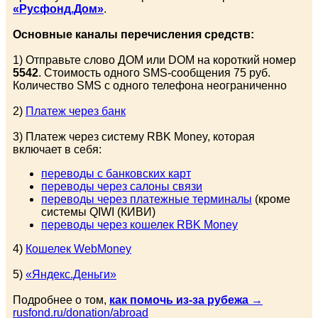
«Русфонд.Дом»
.
Основные каналы перечисления средств:
1) Отправьте слово ДОМ или DOM на короткий номер
5542
. Стоимость одного SMS-сообщения 75 руб.
Количество SMS с одного телефона неограниченно
2)
Платеж через банк
3) Платеж через систему RBK Money, которая
включает в себя:
переводы с банковских карт
переводы через салоны связи
переводы через платежные терминалы
(кроме
системы QIWI (КИВИ)
переводы через кошелек RBK Money
4)
Кошелек WebMoney
5)
«Яндекс.Деньги»
Подробнее о том,
как помочь из-за рубежа
→
rusfond.ru/donation/abroad