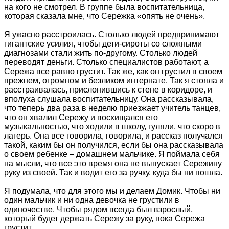
на кого не смотрел. В группе была воспитательница,
которая сказала мне, что Сережка «опять не очень».
Я ужасно расстроилась. Столько людей предпринимают
гигантские усилия, чтобы дети-сироты со сложными
диагнозами стали жить по-другому. Столько людей
переводят деньги. Столько специалистов работают, а
Сережа все равно грустит. Так же, как он грустил в своем
прежнем, огромном и безликом интернате. Так я стояла и
расстраивалась, прислонившись к стене в коридоре, и
вполуха слушала воспитательницу. Она рассказывала,
что теперь два раза в неделю приезжает учитель танцев,
что он хвалил Сережу и восхищался его
музыкальностью, что ходили в школу, гуляли, что скоро в
лагерь. Она все говорила, говорила, и рассказ получался
такой, каким бы он получился, если бы она рассказывала
о своем ребенке – домашнем мальчике. Я поймала себя
на мысли, что все это время она не выпускает Сережину
руку из своей. Так и водит его за ручку, куда бы ни пошла.
Я подумала, что для этого мы и делаем Домик. Чтобы ни
один мальчик и ни одна девочка не грустили в
одиночестве. Чтобы рядом всегда был взрослый,
который будет держать Сережу за руку, пока Сережа
грустит.