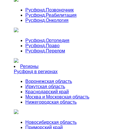
Русфонд.
Позвоночник
Русфонд.
Реабилитация
Русфонд.
Онкология
Русфонд.
Ортопедия
Русфонд.
Право
Русфонд.
Перелом
Регионы
Русфонд в регионах
Воронежская область
Иркутская область
Краснодарский край
Москва и Московская область
Нижегородская область
Новосибирская область
Приморский край