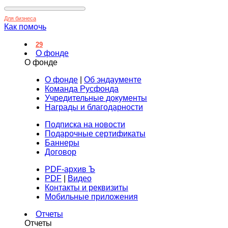
Для бизнеса
Как помочь
29
О фонде
О фонде
О фонде
|
Об эндаументе
Команда Русфонда
Учредительные документы
Награды и благодарности
Подписка на новости
Подарочные сертификаты
Баннеры
Договор
PDF-архив Ъ
PDF
|
Видео
Контакты и реквизиты
Мобильные приложения
Отчеты
Отчеты