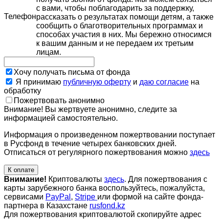
с вами, чтобы поблагодарить за поддержку,
Телефон
рассказать о результатах помощи детям, а также
сообщить о благотворительных программах и
способах участия в них. Мы бережно относимся
к вашим данным и не передаем их третьим
лицам.
Хочу получать письма от фонда
Я принимаю
публичную оферту
и
даю согласие
на
обработку
Пожертвовать анонимно
Внимание! Вы жертвуете анонимно, следите за
информацией самостоятельно.
Информация о произведенном пожертвовании поступает
в Русфонд в течение четырех банковских дней.
Отписаться от регулярного пожертвования можно
здесь
К оплате
Внимание!
Криптовалюты
здесь
. Для пожертвования с
карты зарубежного банка воспользуйтесь, пожалуйста,
сервисами
PayPal
,
Stripe
или формой на сайте фонда-
партнера в Казахстане
rusfond.kz
Для пожертвования криптовалютой скопируйте адрес