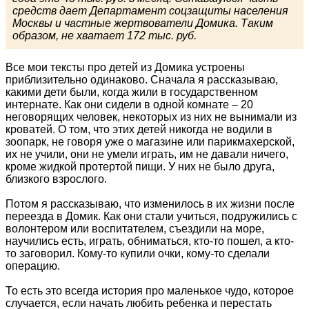
средств дает Департамент соцзащиты населения
Москвы и частные жертвователи Домика. Таким
образом, не хватает 172 тыс. руб.
Все мои тексты про детей из Домика устроены
приблизительно одинаково. Сначала я рассказываю,
какими дети были, когда жили в государственном
интернате. Как они сидели в одной комнате – 20
неговорящих человек, некоторых из них не вынимали из
кроватей. О том, что этих детей никогда не водили в
зоопарк, не говоря уже о магазине или парикмахерской,
их не учили, они не умели играть, им не давали ничего,
кроме жидкой протертой пищи. У них не было друга,
близкого взрослого.
Потом я рассказываю, что изменилось в их жизни после
переезда в Домик. Как они стали учиться, подружились с
волонтером или воспитателем, съездили на море,
научились есть, играть, обниматься, кто-то пошел, а кто-
то заговорил. Кому-то купили очки, кому-то сделали
операцию.
То есть это всегда история про маленькое чудо, которое
случается, если начать любить ребенка и перестать