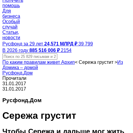
Получить
помощь
Для
бизнеса
Особый
случай
Статьи,
новости
Русфонд за 29 лет
24,571 МЛРД ₽
39 799
В 2026 году
885 516 006 ₽
2154
По каким правилам живет Архип
<
Сережа грустит
>
Из
Домика – домой
Русфонд.Дом
Прочитали
31.01.2017
31.01.2017
Русфонд.Дом
Сережа грустит
Чтобы Сережа и дальше мог жить