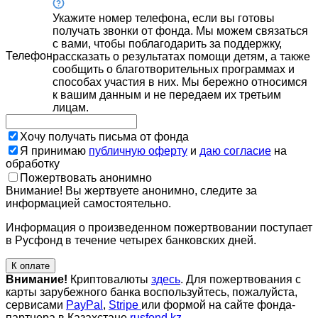
Укажите номер телефона, если вы готовы
получать звонки от фонда. Мы можем связаться
с вами, чтобы поблагодарить за поддержку,
Телефон
рассказать о результатах помощи детям, а также
сообщить о благотворительных программах и
способах участия в них. Мы бережно относимся
к вашим данным и не передаем их третьим
лицам.
Хочу получать письма от фонда
Я принимаю
публичную оферту
и
даю согласие
на
обработку
Пожертвовать анонимно
Внимание! Вы жертвуете анонимно, следите за
информацией самостоятельно.
Информация о произведенном пожертвовании поступает
в Русфонд в течение четырех банковских дней.
К оплате
Внимание!
Криптовалюты
здесь
. Для пожертвования с
карты зарубежного банка воспользуйтесь, пожалуйста,
сервисами
PayPal
,
Stripe
или формой на сайте фонда-
партнера в Казахстане
rusfond.kz