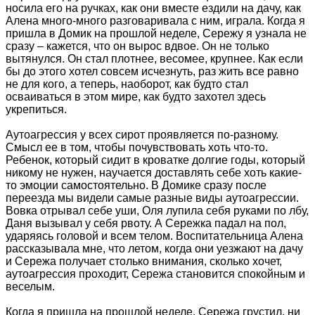
носила его на ручках, как они вместе ездили на дачу, как
Алена много-много разговаривала с ним, играла. Когда я
пришла в Домик на прошлой неделе, Сережу я узнала не
сразу – кажется, что он вырос вдвое. Он не только
вытянулся. Он стал плотнее, весомее, крупнее. Как если
бы до этого хотел совсем исчезнуть, раз жить все равно
не для кого, а теперь, наоборот, как будто стал
осваиваться в этом мире, как будто захотел здесь
укрепиться.
Аутоагрессия у всех сирот проявляется по-разному.
Смысл ее в том, чтобы почувствовать хоть что-то.
Ребенок, который сидит в кроватке долгие годы, который
никому не нужен, научается доставлять себе хоть какие-
то эмоции самостоятельно. В Домике сразу после
переезда мы видели самые разные виды аутоагрессии.
Вовка отрывал себе уши, Оля лупила себя руками по лбу,
Даня вызывал у себя рвоту. А Сережка падал на пол,
ударяясь головой и всем телом. Воспитательница Алена
рассказывала мне, что летом, когда они уезжают на дачу
и Сережа получает столько внимания, сколько хочет,
аутоагрессия проходит, Сережа становится спокойным и
веселым.
Когда я пришла на прошлой неделе, Сережа грустил, ни