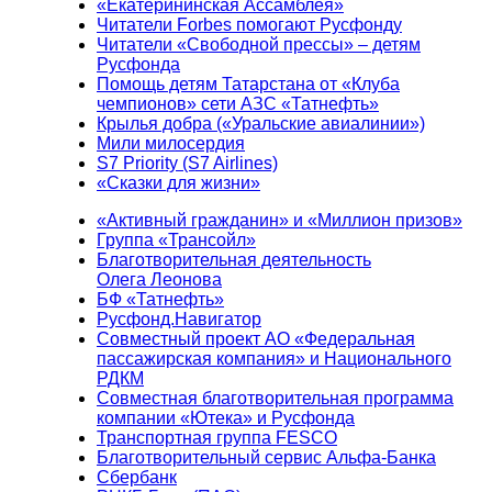
«Екатерининская Ассамблея»
Читатели Forbes помогают Русфонду
Читатели «Свободной прессы» – детям
Русфонда
Помощь детям Татарстана от «Клуба
чемпионов» сети АЗС «Татнефть»
Крылья добра («Уральские авиалинии»)
Мили милосердия
S7 Priority (S7 Airlines)
«Сказки для жизни»
«Активный гражданин» и «Миллион призов»
Группа «Трансойл»
Благотворительная деятельность
Олега Леонова
БФ «Татнефть»
Русфонд.Навигатор
Совместный проект АО «Федеральная
пассажирская компания» и Национального
РДКМ
Совместная благотворительная программа
компании «Ютека» и Русфонда
Транспортная группа FESCO
Благотворительный сервис Альфа-Банка
Сбербанк