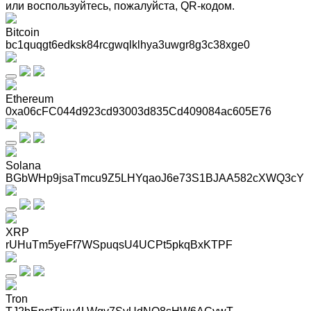
или воспользуйтесь, пожалуйста, QR-кодом
.
Bitcoin
bc1quqgt6edksk84rcgwqlklhya3uwgr8g3c38xge0
Ethereum
0xa06cFC044d923cd93003d835Cd409084ac605E76
Solana
BGbWHp9jsaTmcu9Z5LHYqaoJ6e73S1BJAA582cXWQ3cY
XRP
rUHuTm5yeFf7WSpuqsU4UCPt5pkqBxKTPF
Tron