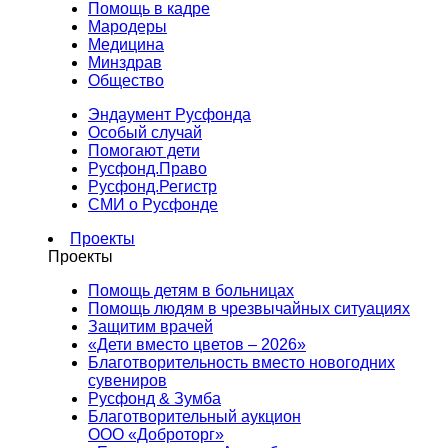
Помощь в кадре
Мародеры
Медицина
Минздрав
Общество
Эндаумент Русфонда
Особый случай
Помогают дети
Русфонд.Право
Русфонд.Регистр
СМИ о Русфонде
Проекты
Проекты
Помощь детям в больницах
Помощь людям в чрезвычайных ситуациях
Защитим врачей
«Дети вместо цветов – 2026»
Благотворительность вместо новогодних
сувениров
Русфонд & Зумба
Благотворительный аукцион
ООО «Доброторг»