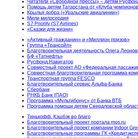
Читатели «Свободной прессы» – детям Русфон
Помощь детям Татарстана от «Клуба чемпионо
Крылья добра («Уральские авиалинии»)
Мили милосердия
S7 Priority (S7 Airlines)
«Сказки для жизни»
«Активный гражданин» и «Миллион призов»
Группа «Трансойл»
Благотворительная деятельность Олега Леонов
БФ «Татнефть»
Русфонд.Навигатор
Совместный проект АО «Федеральная пассажи
Совместная благотворительная программа ком
Транспортная группа FESCO
Благотворительный сервис Альфа-Банка
Сбербанк
РНКБ Банк (ПАО)
Программа «Мультибонус» от Банка ВТБ
Программа помощи детям Свердловской област
Тинькофф. Кэшбэк во благо
Благотворительный проект портала mos.ru
Благотворительный проект компании Indoor Gro
Благотворительные программы ГК «Кредитэксп