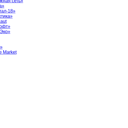
жная сеть»
а»
тал-18»
ктика»
aut
софт»
рЭко»
т»
e Market