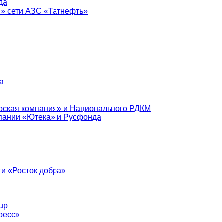
да
в» сети АЗС «Татнефть»
а
рская компания» и Национального РДКМ
пании «Ютека» и Русфонда
и «Росток добра»
up
ресс»