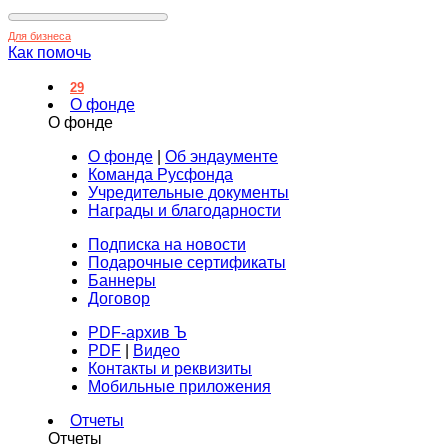
Для бизнеса
Как помочь
29
О фонде
О фонде
О фонде
|
Об эндаументе
Команда Русфонда
Учредительные документы
Награды и благодарности
Подписка на новости
Подарочные сертификаты
Баннеры
Договор
PDF-архив Ъ
PDF
|
Видео
Контакты и реквизиты
Мобильные приложения
Отчеты
Отчеты