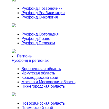
Русфонд.
Позвоночник
Русфонд.
Реабилитация
Русфонд.
Онкология
Русфонд.
Ортопедия
Русфонд.
Право
Русфонд.
Перелом
Регионы
Русфонд в регионах
Воронежская область
Иркутская область
Краснодарский край
Москва и Московская область
Нижегородская область
Новосибирская область
Приморский край