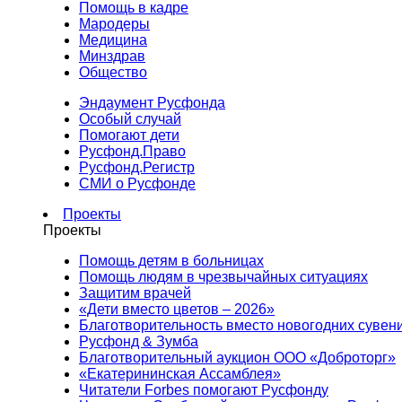
Помощь в кадре
Мародеры
Медицина
Минздрав
Общество
Эндаумент Русфонда
Особый случай
Помогают дети
Русфонд.Право
Русфонд.Регистр
СМИ о Русфонде
Проекты
Проекты
Помощь детям в больницах
Помощь людям в чрезвычайных ситуациях
Защитим врачей
«Дети вместо цветов – 2026»
Благотворительность вместо новогодних сувен
Русфонд & Зумба
Благотворительный аукцион ООО «Доброторг»
«Екатерининская Ассамблея»
Читатели Forbes помогают Русфонду