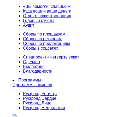
«Вы помогли, спасибо!»
Куда пошли ваши деньги
Отчет о пожертвованиях
Годовые отчеты
Аудит
Сборы по площадкам
Сборы по регионам
Сборы по приложениям
Сборы в соцсетях
Спецпроект «Четверть века»
Сделано
Бюллетень
Благодарности
Программы
Программы помощи
Русфонд.
Регистр
Русфонд.
Сердце
Русфонд.
Лицо
Русфонд.
Неврология