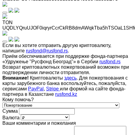
TON
UQDLYQruUJOF0iqryrCcrCkRB8dmAWqkTba5hTSOaL1SHf
Если вы хотите отправить другую криптовалюту,
напишите
rusfond@rusfond.rs
.
Приём обеспечивается при поддержке фонда-партнера
«Удружење "Русфонд Београд"» в Сербии
rusfond.rs
Возврат криптовалютных пожертвований возможен при
подтверждении личности отправителя.
Внимание!
Криптовалюты
здесь
. Для пожертвования с
карты зарубежного банка воспользуйтесь, пожалуйста,
сервисами
PayPal
,
Stripe
или формой на сайте фонда-
партнера в Казахстане
rusfond.kz
Кому помочь?
Сумма
Валюта
Ваши комментарии и пожелания