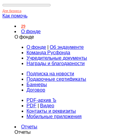
Для бизнеса
Как помочь
29
О фонде
О фонде
О фонде
|
Об эндаументе
Команда Русфонда
Учредительные документы
Награды и благодарности
Подписка на новости
Подарочные сертификаты
Баннеры
Договор
PDF-архив Ъ
PDF
|
Видео
Контакты и реквизиты
Мобильные приложения
Отчеты
Отчеты