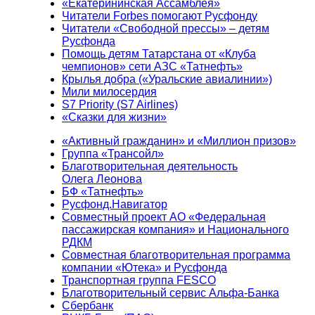
«Екатерининская Ассамблея»
Читатели Forbes помогают Русфонду
Читатели «Свободной прессы» – детям
Русфонда
Помощь детям Татарстана от «Клуба
чемпионов» сети АЗС «Татнефть»
Крылья добра («Уральские авиалинии»)
Мили милосердия
S7 Priority (S7 Airlines)
«Сказки для жизни»
«Активный гражданин» и «Миллион призов»
Группа «Трансойл»
Благотворительная деятельность
Олега Леонова
БФ «Татнефть»
Русфонд.Навигатор
Совместный проект АО «Федеральная
пассажирская компания» и Национального
РДКМ
Совместная благотворительная программа
компании «Ютека» и Русфонда
Транспортная группа FESCO
Благотворительный сервис Альфа-Банка
Сбербанк