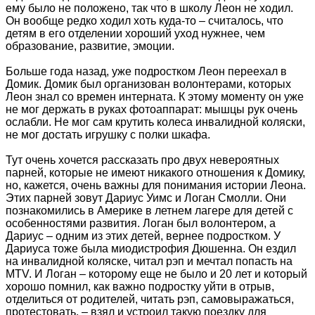
ему было не положено, так что в школу Леон не ходил.
Он вообще редко ходил хоть куда-то – считалось, что
детям в его отделении хороший уход нужнее, чем
образование, развитие, эмоции.
Больше года назад, уже подростком Леон переехал в
Домик. Домик был организован волонтерами, которых
Леон знал со времен интерната. К этому моменту он уже
не мог держать в руках фотоаппарат: мышцы рук очень
ослабли. Не мог сам крутить колеса инвалидной коляски,
не мог достать игрушку с полки шкафа.
Тут очень хочется рассказать про двух невероятных
парней, которые не имеют никакого отношения к Домику,
но, кажется, очень важны для понимания истории Леона.
Этих парней зовут Дариус Уимс и Логан Смолли. Они
познакомились в Америке в летнем лагере для детей с
особенностями развития. Логан был волонтером, а
Дариус – одним из этих детей, вернее подростком. У
Дариуса тоже была миодистрофия Дюшенна. Он ездил
на инвалидной коляске, читал рэп и мечтал попасть на
МТV. И Логан – которому еще не было и 20 лет и который
хорошо помнил, как важно подростку уйти в отрыв,
отделиться от родителей, читать рэп, самовыражаться,
протестовать, – взял и устроил такую поездку для