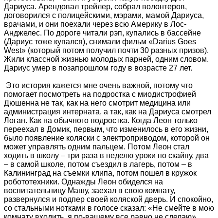
Дариуса. Арендовал трейлер, собрал волонтеров,
договорился с полицейскими, мэрами, мамой Дариуса,
врачами, и они поехали через всю Америку в Лос-
Анджелес. По дороге читали рэп, купались в бассейне
(Дариус тоже купался), снимали фильм «Darius Goes
West» (который потом получил почти 30 разных призов).
Жили классной жизнью молодых парней, одним словом.
Дариус умер в позапрошлом году в возрасте 27 лет.
Это история кажется мне очень важной, потому что
помогает посмотреть на подростка с миодистрофией
Дюшенна не так, как на него смотрит медицина или
администрация интерната, а так, как на Дариуса смотрел
Логан. Как на обычного подростка. Когда Леон только
переехал в Домик, первым, что изменилось в его жизни,
было появление коляски с электроприводом, которой он
может управлять одним пальцем. Потом Леон стал
ходить в школу – три раза в неделю уроки по скайпу, два
– в самой школе, потом съездил в лагерь, потом – в
Калининград на съемки клипа, потом пошел в кружок
робототехники. Однажды Леон обиделся на
воспитательницу Машу, заехал в свою комнату,
развернулся и подпер своей коляской дверь. И спокойно,
со стальными нотками в голосе сказал: «Не смейте в мою
комнату входить, я по-вашему все равно не сделаю».