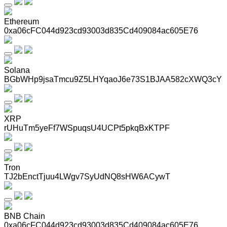
Ethereum
0xa06cFC044d923cd93003d835Cd409084ac605E76
Solana
BGbWHp9jsaTmcu9Z5LHYqaoJ6e73S1BJAA582cXWQ3cY
XRP
rUHuTm5yeFf7WSpuqsU4UCPt5pkqBxKTPF
Tron
TJ2bEnctTjuu4LWgv7SyUdNQ8sHW6ACywT
BNB Chain
0xa06cFC044d923cd93003d835Cd409084ac605E76