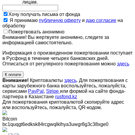
лицам.
Хочу получать письма от фонда
Я принимаю
публичную оферту
и
даю согласие
на
обработку
Пожертвовать анонимно
Внимание! Вы жертвуете анонимно, следите за
информацией самостоятельно.
Информация о произведенном пожертвовании поступает
в Русфонд в течение четырех банковских дней.
Отписаться от регулярного пожертвования можно
здесь
К оплате
Внимание!
Криптовалюты
здесь
. Для пожертвования с
карты зарубежного банка воспользуйтесь, пожалуйста,
сервисами
PayPal
,
Stripe
или формой на сайте фонда-
партнера в Казахстане
rusfond.kz
Для пожертвования криптовалютой скопируйте адрес
или воспользуйтесь, пожалуйста, QR-кодом
.
Bitcoin
bc1quqgt6edksk84rcgwqlklhya3uwgr8g3c38xge0