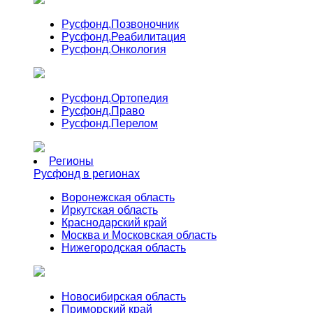
Русфонд.
Позвоночник
Русфонд.
Реабилитация
Русфонд.
Онкология
Русфонд.
Ортопедия
Русфонд.
Право
Русфонд.
Перелом
Регионы
Русфонд в регионах
Воронежская область
Иркутская область
Краснодарский край
Москва и Московская область
Нижегородская область
Новосибирская область
Приморский край