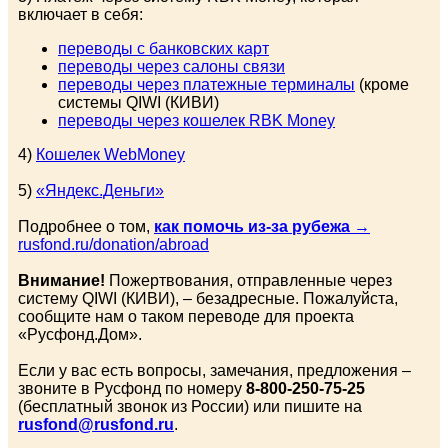
включает в себя:
переводы с банковских карт
переводы через салоны связи
переводы через платежные терминалы
(кроме
системы QIWI (КИВИ)
переводы через кошелек RBK Money
4)
Кошелек WebMoney
5)
«Яндекс.Деньги»
Подробнее о том,
как помочь из-за рубежа
→
rusfond.ru/donation/abroad
Внимание!
Пожертвования, отправленные через
систему QIWI (КИВИ), – безадресные. Пожалуйста,
сообщите нам о таком переводе для проекта
«Русфонд.Дом».
Если у вас есть вопросы, замечания, предложения –
звоните в Русфонд по номеру
8-800-250-75-25
(бесплатный звонок из России) или пишите на
rusfond@rusfond.ru
.