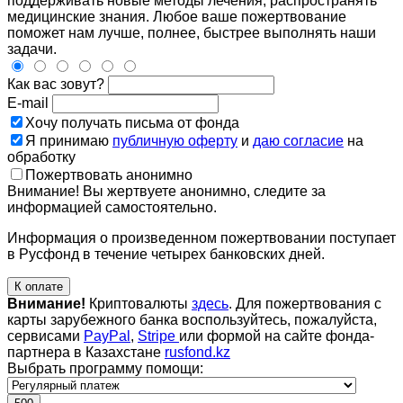
поддерживать новые методы лечения, распространять
медицинские знания. Любое ваше пожертвование
поможет нам лучше, полнее, быстрее выполнять наши
задачи.
Как вас зовут?
E-mail
Хочу получать письма от фонда
Я принимаю
публичную оферту
и
даю согласие
на
обработку
Пожертвовать анонимно
Внимание! Вы жертвуете анонимно, следите за
информацией самостоятельно.
Информация о произведенном пожертвовании поступает
в Русфонд в течение четырех банковских дней.
К оплате
Внимание!
Криптовалюты
здесь
. Для пожертвования с
карты зарубежного банка воспользуйтесь, пожалуйста,
сервисами
PayPal
,
Stripe
или формой на сайте фонда-
партнера в Казахстане
rusfond.kz
Выбрать программу помощи: