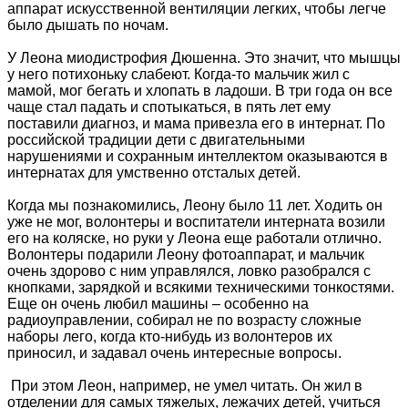
аппарат искусственной вентиляции легких, чтобы легче
было дышать по ночам.
У Леона миодистрофия Дюшенна. Это значит, что мышцы
у него потихоньку слабеют. Когда-то мальчик жил с
мамой, мог бегать и хлопать в ладоши. В три года он все
чаще стал падать и спотыкаться, в пять лет ему
поставили диагноз, и мама привезла его в интернат. По
российской традиции дети с двигательными
нарушениями и сохранным интеллектом оказываются в
интернатах для умственно отсталых детей.
Когда мы познакомились, Леону было 11 лет. Ходить он
уже не мог, волонтеры и воспитатели интерната возили
его на коляске, но руки у Леона еще работали отлично.
Волонтеры подарили Леону фотоаппарат, и мальчик
очень здорово с ним управлялся, ловко разобрался с
кнопками, зарядкой и всякими техническими тонкостями.
Еще он очень любил машины – особенно на
радиоуправлении, собирал не по возрасту сложные
наборы лего, когда кто-нибудь из волонтеров их
приносил, и задавал очень интересные вопросы.
При этом Леон, например, не умел читать. Он жил в
отделении для самых тяжелых, лежачих детей, учиться