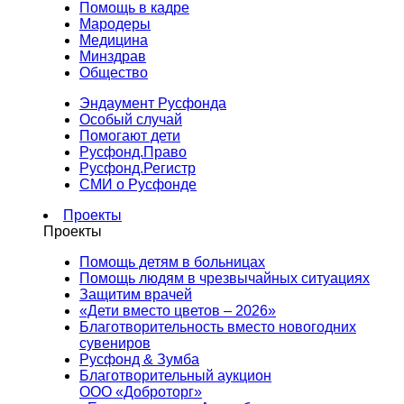
Помощь в кадре
Мародеры
Медицина
Минздрав
Общество
Эндаумент Русфонда
Особый случай
Помогают дети
Русфонд.Право
Русфонд.Регистр
СМИ о Русфонде
Проекты
Проекты
Помощь детям в больницах
Помощь людям в чрезвычайных ситуациях
Защитим врачей
«Дети вместо цветов – 2026»
Благотворительность вместо новогодних
сувениров
Русфонд & Зумба
Благотворительный аукцион
ООО «Доброторг»