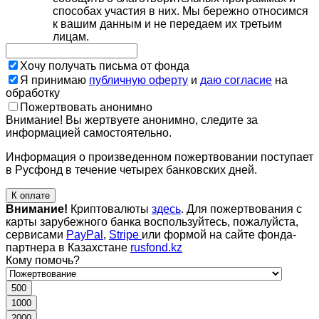
способах участия в них. Мы бережно относимся
к вашим данным и не передаем их третьим
лицам.
Хочу получать письма от фонда
Я принимаю
публичную оферту
и
даю согласие
на
обработку
Пожертвовать анонимно
Внимание! Вы жертвуете анонимно, следите за
информацией самостоятельно.
Информация о произведенном пожертвовании поступает
в Русфонд в течение четырех банковских дней.
К оплате
Внимание!
Криптовалюты
здесь
. Для пожертвования с
карты зарубежного банка воспользуйтесь, пожалуйста,
сервисами
PayPal
,
Stripe
или формой на сайте фонда-
партнера в Казахстане
rusfond.kz
Кому помочь?
500
1000
2000